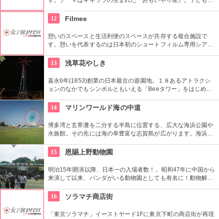
ら大人までキキララの世界を満喫できる素敵なスポットです。
12
Filmee
憩いのスペースと生活利便のスペースが共存する複合施設で
す。憩いを代表するのは日本初のショートフィルム専用シアタ
ー。ここでは、上映時間が長くても約30分、短いものは約1分
ほどのユニークな作品を観ることができます。作品を楽しんだ
13
浅草花やしき
後は、生活利便のためのスーパーマーケットでそのままお買い
物できます。
嘉永6年(1853)創業の日本最古の遊園地。１８あるアトラクシ
ョンのなかでもシンボルともいえる「Beeタワー」をはじめ、
日本現存最古のローラーコースターなど楽しいアトラクション
が揃う。
14
マリンワールド海の中道
博多湾と玄界灘を二分する半島に位置する、広大な海浜公園や
水族館。その先には海の幸豊富な志賀島が広がります。海浜公
園では四季折々の自然を満喫でき、美しい海岸は「日本の渚・
百選」に選ばれるほど。また、子供達にも人気な水族館には大
15
恩賜上野動物園
パノラマ水槽やイルカショーなど、海の仲間達と楽しめる要素
満載！
明治15年開演以降、日本一の入場者数！。昭和47年に中国から
来演して以来、パンダがいる動物園としても有名に！動物解説
員による無料のガイドツアーに参加もお勧め。
16
ソラマチ商店街
「東京ソラマチ」イーストヤード1Fに東京下町の商店街が再現