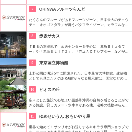
ュミレーターなど、親子でもカップルでも楽しめるテーマパー
クです。
7
OKINWAフルーツらんど
たくさんのフルーツがあるフルーツゾーン、日本最大のチョウ
チョ「オオゴマダラ」が舞うバタフライゾーン、カラフルな鳥
と触れ合えるバードゾーン、フルーツやおみやげ品が売られて
いるショッピングゾーンの４つのゾーンが楽しめます。
8
赤坂サカス
ＴＢＳの本拠地で、放送センターを中心に「赤坂Ｂｉｚタワ
ー」や「赤坂ＢＬＩＴＺ」、「赤坂ＡＣＴシアター」などが揃
う複合施設。「Sacas広場」では数多くのイベントも。
9
東京国立博物館
上野公園に明治5年に開設された、日本最古の博物館。建築物
としても見ごたえのある6館からなる展示館は、国宝などの歴
史資料や日本やアジアの美術品など約11万点が所蔵されていま
す。オリジナルグッズを販売するミュージアムショップや食事
10
ビオスの丘
もできるカフェなども併設されています。
広々とした施設で心地よい亜熱帯沖縄の自然を感じることがで
きる施設。貸しカヌー・水牛車がある他、湖畔の植物やらんの
花、小動物などを船頭がガイドする「湖水鑑賞舟」（25分、
1230円（入園＋乗船セット））もおすすめ。
11
ゆめせいうん おもいやり星
世界で始めて！サンリオがお送りするキキララ専門ショップで
す。テーマはキキララの生まれた『おもいやり星』。子どもか