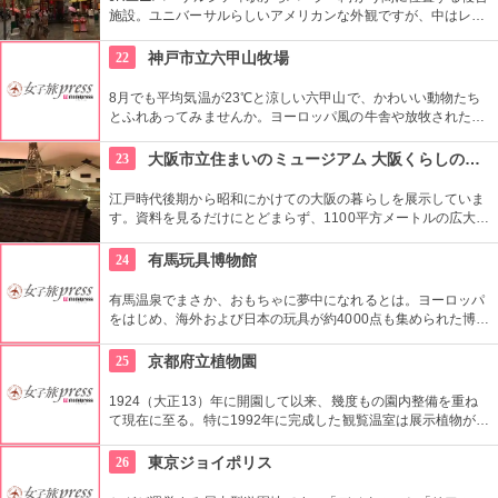
施設。ユニバーサルらしいアメリカンな外観ですが、中はレス
トランからファッション雑貨まで様々なショップが立ち並ぶ充
実の空間。随所に置かれるオブジェと写真を撮ったり、大阪ら
22
神戸市立六甲山牧場
しいお土産もゲットできちゃう。
8月でも平均気温が23℃と涼しい六甲山で、かわいい動物たち
とふれあってみませんか。ヨーロッパ風の牛舎や放牧された羊
を見ていると、まるでアルプスのハイジになった気分に！？遊
んだ後はレストランでチーズフォンデュを楽しんで。
23
大阪市立住まいのミュージアム 大阪くらしの今昔館
江戸時代後期から昭和にかけての大阪の暮らしを展示していま
す。資料を見るだけにとどまらず、1100平方メートルの広大な
スペースに作られた街並みを歩いて触れて、実際にそこに暮ら
しているかのように体感できます。
24
有馬玩具博物館
有馬温泉でまさか、おもちゃに夢中になれるとは。ヨーロッパ
をはじめ、海外および日本の玩具が約4000点も集められた博物
館です。おもちゃに触れて遊べるコーナーがあったり、土日限
定で工作教室があったり、大人も童心に返れそう。
25
京都府立植物園
1924（大正13）年に開園して以来、幾度もの園内整備を重ね
て現在に至る。特に1992年に完成した観覧温室は展示植物が約
4,500種類、25,000本であり、国内初展示、初開花の植物も多
い日本最大級の温室で、一年中熱帯植物が観察できる。
26
東京ジョイポリス