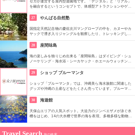
セガが運営する屋内型遊園地です。「デジタル」と「リアル」
を融合するというコンセプトで、体感型アトラクションやゲー
ム、イベントなどが楽しめます。
27
やんばる自然塾
国指定天然記念物の慶佐次川マングローブの中を、カヌーやカ
ヤックで漕ぎ入りジャングルを観察したり、トレッキングしな
がら亜熱帯固有の動植物と出会う事ができます。もちろん両方
を贅沢に体験する事も可能。とにかく沢山のプランが用意され
28
座間味島
ているので、沖縄の自然を満喫できること間違い無し。
海の楽しみを独りじめ出来る「座間味島」はダイビング・シュ
ノーケリング・海水浴・シーカヤック・ホエールウォッチン
グ・安慶名敷島・嘉比島・安室島などの無人島ツアーも楽しめ
ます。大自然の海に触れ地球を感じます。
29
ショップ ブルーマンタ
ショップ「ブルーマンタ」では、沖縄美ら海水族館に関連した
グッズや沖縄の土産などをたくさん売っています。ブルーマン
タオリジナル商品も数多く置いてあるのでぜひ一度覗いてみて
ください。
30
海遊館
天保山エリアの人気スポット。大迫力のジンベエザメが泳ぐ水
槽をはじめ、14の大水槽で世界の海を表現、多種多様な動物を
見ることができます。夜の営業時間は照明を落としたムーディ
ーな館内で生き物の寝顔などを見られます。
Travel Search
旅の検索