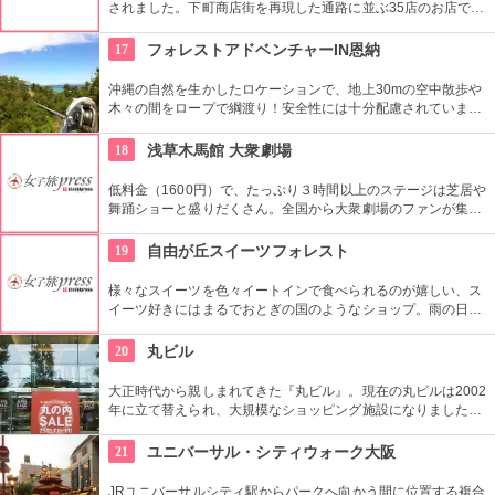
されました。下町商店街を再現した通路に並ぶ35店のお店で
は、ショッピングを楽しんだり、カフェでくつろいだりと、下
町特有の風情を楽しむことができます。
17
フォレストアドベンチャーIN恩納
沖縄の自然を生かしたロケーションで、地上30mの空中散歩や
木々の間をロープで綱渡り！安全性には十分配慮されています
が、きちんとルールに従うことが必要。キッズの自立心を鍛え
ることもできますよ！体力に自信がなくても大丈夫です。
18
浅草木馬館 大衆劇場
低料金（1600円）で、たっぷり３時間以上のステージは芝居や
舞踊ショーと盛りだくさん。全国から大衆劇場のファンが集ま
り、お目当ての役者が登場すると客席から声がかかり、おひね
りが飛ぶ。
19
自由が丘スイーツフォレスト
様々なスイーツを色々イートインで食べられるのが嬉しい、ス
イーツ好きにはまるでおとぎの国のようなショップ。雨の日サ
ービスや毎月第一金曜日のMen’ｓデーなどといったイベントが
あるのもいい。広尾が本店の人気スフレ専門店「ル・スフレ」
20
丸ビル
も入っている。
大正時代から親しまれてきた『丸ビル』。現在の丸ビルは2002
年に立て替えられ、大規模なショッピング施設になりました。
向かい側の新丸ビルとともに、世界の一流ファッションからレ
ストランまで、丸の内の名にふさわしい逸品がそろっていま
21
ユニバーサル・シティウォーク大阪
す。
JRユニバーサルシティ駅からパークへ向かう間に位置する複合