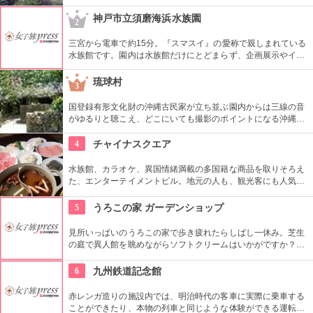
います。設計から施工まで福州の職人が手掛けており、材料も
福州から取り寄せたもの。本格的な中国式庭園です。
神戸市立須磨海浜水族園
2
三宮から電車で約15分。『スマスイ』の愛称で親しまれている
水族館です。園内は水族館だけにとどまらず、企画展示やイル
カのショーステージ、ラッコの餌やり実演、遊園地、展望広場
まで盛りだくさんです。遊んでいるうちに、あっという間に時
琉球村
3
間がたちそう。
国登録有形文化財の沖縄古民家が立ち並ぶ園内からは三線の音
がゆるりと聴こえ、どこにいても撮影のポイントになる沖縄ら
しさを体験できる場所。シーサーの色付けや貸衣装を来られた
り、どれを体験したら良いか迷ってしまう程！沖縄を丸ごと感
4
チャイナスクエア
じるならぜひココへ。
水族館、カラオケ、異国情緒満載の多国籍な商品を取りそろえ
た、エンターテイメントビル。地元の人も、観光客にも人気で
遊ぶ、食べる、楽しむことができます。
5
うろこの家 ガーデンショップ
見所いっぱいのうろこの家で歩き疲れたらしばし一休み。芝生
の庭で異人館を眺めながらソフトクリームはいかがですか？新
発売の「神戸ドック」はキャベツがシャキシャキでクセになる
おいしさ。店内はお土産品も揃ってます。
6
九州鉄道記念館
赤レンガ造りの施設内では、明治時代の客車に実際に乗車する
ことができたり、本物の列車と同じような体験ができる運転シ