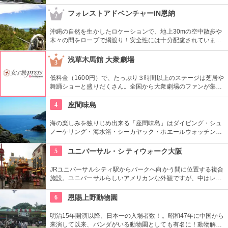
常の見学コースの他、参加費無料でオプショナルツアーを申し
込むことができます。工場内の写真撮影もOKです。
フォレストアドベンチャーIN恩納
2
沖縄の自然を生かしたロケーションで、地上30mの空中散歩や
木々の間をロープで綱渡り！安全性には十分配慮されています
が、きちんとルールに従うことが必要。キッズの自立心を鍛え
ることもできますよ！体力に自信がなくても大丈夫です。
浅草木馬館 大衆劇場
3
低料金（1600円）で、たっぷり３時間以上のステージは芝居や
舞踊ショーと盛りだくさん。全国から大衆劇場のファンが集ま
り、お目当ての役者が登場すると客席から声がかかり、おひね
りが飛ぶ。
4
座間味島
海の楽しみを独りじめ出来る「座間味島」はダイビング・シュ
ノーケリング・海水浴・シーカヤック・ホエールウォッチン
グ・安慶名敷島・嘉比島・安室島などの無人島ツアーも楽しめ
ます。大自然の海に触れ地球を感じます。
5
ユニバーサル・シティウォーク大阪
JRユニバーサルシティ駅からパークへ向かう間に位置する複合
施設。ユニバーサルらしいアメリカンな外観ですが、中はレス
トランからファッション雑貨まで様々なショップが立ち並ぶ充
実の空間。随所に置かれるオブジェと写真を撮ったり、大阪ら
6
恩賜上野動物園
しいお土産もゲットできちゃう。
明治15年開演以降、日本一の入場者数！。昭和47年に中国から
来演して以来、パンダがいる動物園としても有名に！動物解説