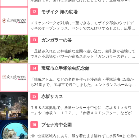
カのショーステージ、ラッコの餌やり実演、遊園地、展望広場
まで盛りだくさんです。遊んでいるうちに、あっという間に時
12
モザイク 海の広場
間がたちそう。
メリケンパークが対岸に一望できる、モザイク2階のウッドデ
ッキのオープンテラス。ベンチでのんびりするもよし、広場横
のレストランで美味しい料理に舌鼓を打つも又よし。神戸なら
ではの画になる夜景を見るには最高のスポット。
13
ガンガラーの谷
一足踏み入れたと神秘的な空間へ迷い込む、鍾乳洞が破壊して
できた不思議なパワーが宿るスポット「ガンガラーの谷」。旧
石器時代に実際に沖縄に生きていた人類の人骨化石が40年前に
発見されたこともあり、森の精が宿るような不思議空間を時空
14
宝塚市立手塚治虫記念館
を越え味わえます。
『鉄腕アトム』などの名作を作った漫画家・手塚治虫は5歳か
ら24歳まで、宝塚市で過ごしました。エントランスホールは
『リボンの騎士』の王宮を模したという凝ったつくり。館内で
はマンガやアニメの企画展が行われ、手塚作品を知っている人
15
赤坂サカス
も知らない人も新鮮な体験ができそうです。
ＴＢＳの本拠地で、放送センターを中心に「赤坂Ｂｉｚタワ
ー」や「赤坂ＢＬＩＴＺ」、「赤坂ＡＣＴシアター」などが揃
う複合施設。「Sacas広場」では数多くのイベントも。
16
ブセナ海中公園
海中公園区域内にあり、服を着たまま濡れずに水深5mまで潜れ