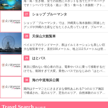
海・島・生き物、全ての自然にスポットを当てたテーマパーク
です！シーパラで見る・遊ぶ・買う・食べる！水族館・アトラ
クション・ショッピングで大満足の一日をお過ごしください♪
27
ショップ ブルーマンタ
ショップ「ブルーマンタ」では、沖縄美ら海水族館に関連した
グッズや沖縄の土産などをたくさん売っています。ブルーマン
タオリジナル商品も数多く置いてあるのでぜひ一度覗いてみて
ください。
28
天保山大観覧車
ベイエリアのランドマーク、夜はイルミネーションも美しい巨
大な観覧車です。直径100メートル、地上112.5メートルは世界
最大級のスケール。所要時間は約15分で、前後左右に上下方向
まで見渡せるシースルーキャビンでの周回が楽しめます。天気
29
はとバス
の良い日には明石海峡大橋や関西国際空港、遠く生駒山系まで
一望です。
東京に慣れない初心者の方は、電車やバスに乗って移動するだ
けでも、複雑すぎて大変。黄色いバスでおなじみの「はとバ
ス」のツアーは、効率良く東京の名所を回ったり、テーマのあ
る面白いツアーを楽しむこともできます。
30
海の中道海浜公園
園内はテーマごとにさまざまな個性あふれる7つのエリア施設
で構成され、花のエリア、芝生のエリア、自然体験のエリア、
遊びのエリア、博多湾のエリア、玄界灘のエリア、リゾートエ
リアがあります。自然体験エリアのいこいの森にある野鳥の池
では、人が踏み込めない野鳥の聖域を、2カ所の観察舎からバ
Travel Search
旅の検索