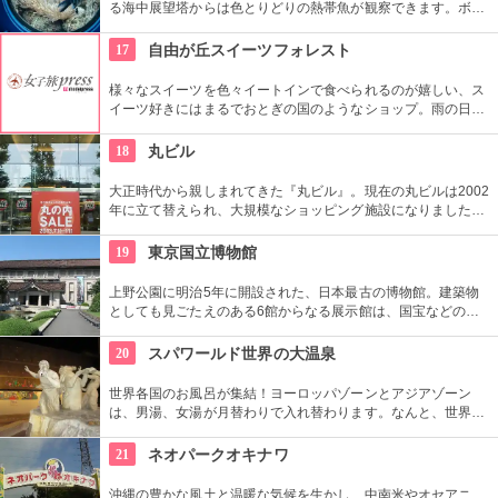
る海中展望塔からは色とりどりの熱帯魚が観察できます。ボー
トの底から魚や海底が観察できるグラス底ボートも運行。クジ
ラの形をしたボートはキッズにも大人気！
17
自由が丘スイーツフォレスト
様々なスイーツを色々イートインで食べられるのが嬉しい、ス
イーツ好きにはまるでおとぎの国のようなショップ。雨の日サ
ービスや毎月第一金曜日のMen’ｓデーなどといったイベントが
あるのもいい。広尾が本店の人気スフレ専門店「ル・スフレ」
18
丸ビル
も入っている。
大正時代から親しまれてきた『丸ビル』。現在の丸ビルは2002
年に立て替えられ、大規模なショッピング施設になりました。
向かい側の新丸ビルとともに、世界の一流ファッションからレ
ストランまで、丸の内の名にふさわしい逸品がそろっていま
19
東京国立博物館
す。
上野公園に明治5年に開設された、日本最古の博物館。建築物
としても見ごたえのある6館からなる展示館は、国宝などの歴
史資料や日本やアジアの美術品など約11万点が所蔵されていま
す。オリジナルグッズを販売するミュージアムショップや食事
20
スパワールド世界の大温泉
もできるカフェなども併設されています。
世界各国のお風呂が集結！ヨーロッパゾーンとアジアゾーン
は、男湯、女湯が月替わりで入れ替わります。なんと、世界各
国の岩盤浴も集結！すべてのお風呂を楽しみたいですね！一日
中まわってもまわりきれないお風呂で癒しの時間を。
21
ネオパークオキナワ
沖縄の豊かな風土と温暖な気候を生かし、中南米やオセアニ