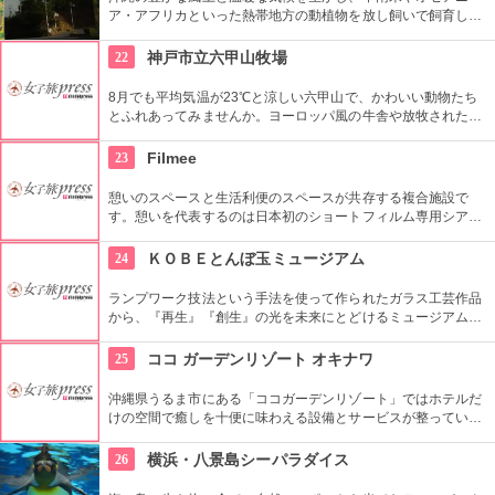
ア・アフリカといった熱帯地方の動植物を放し飼いで飼育して
います。別途餌を買って動物や鳥たちに餌を与えると楽しい。
美ら海水族館から近いので、鳥や動物好きなあなたはついでに
22
神戸市立六甲山牧場
寄ってみよう。
8月でも平均気温が23℃と涼しい六甲山で、かわいい動物たち
とふれあってみませんか。ヨーロッパ風の牛舎や放牧された羊
を見ていると、まるでアルプスのハイジになった気分に！？遊
んだ後はレストランでチーズフォンデュを楽しんで。
23
Filmee
憩いのスペースと生活利便のスペースが共存する複合施設で
す。憩いを代表するのは日本初のショートフィルム専用シアタ
ー。ここでは、上映時間が長くても約30分、短いものは約1分
ほどのユニークな作品を観ることができます。作品を楽しんだ
24
ＫＯＢＥとんぼ玉ミュージアム
後は、生活利便のためのスーパーマーケットでそのままお買い
物できます。
ランプワーク技法という手法を使って作られたガラス工芸作品
から、『再生』『創生』の光を未来にとどけるミュージアム
と。関係者だけでなくランプワークの魅力を一般の人にも知っ
てほしいという思いで、とんぼ玉製作体験は、だれでもオリジ
25
ココ ガーデンリゾート オキナワ
ナルのかわいいとんぼ玉が作れるとあって、家族連れのお客様
も多いそう。
沖縄県うるま市にある「ココガーデンリゾート」ではホテルだ
けの空間で癒しを十便に味わえる設備とサービスが整ってい
る。沖縄ならではのハイビスカスやウコンなど天然素材を使用
したマッサージなどスパやリラクゼーションで普段の疲れを癒
26
横浜・八景島シーパラダイス
せる空間です。美しい夜景と味わう食事など一箇所で身体を癒
したい方にお勧めホテルです。