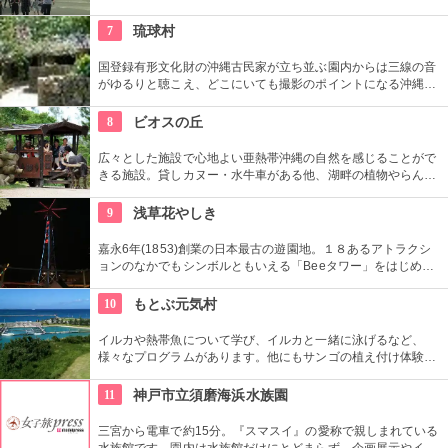
員による無料のガイドツアーに参加もお勧め。
7
琉球村
国登録有形文化財の沖縄古民家が立ち並ぶ園内からは三線の音
がゆるりと聴こえ、どこにいても撮影のポイントになる沖縄ら
しさを体験できる場所。シーサーの色付けや貸衣装を来られた
り、どれを体験したら良いか迷ってしまう程！沖縄を丸ごと感
8
ビオスの丘
じるならぜひココへ。
広々とした施設で心地よい亜熱帯沖縄の自然を感じることがで
きる施設。貸しカヌー・水牛車がある他、湖畔の植物やらんの
花、小動物などを船頭がガイドする「湖水鑑賞舟」（25分、
1230円（入園＋乗船セット））もおすすめ。
9
浅草花やしき
嘉永6年(1853)創業の日本最古の遊園地。１８あるアトラクシ
ョンのなかでもシンボルともいえる「Beeタワー」をはじめ、
日本現存最古のローラーコースターなど楽しいアトラクション
が揃う。
10
もとぶ元気村
イルカや熱帯魚について学び、イルカと一緒に泳げるなど、
様々なプログラムがあります。他にもサンゴの植え付け体験や
滝への冒険、山登りなども。マリンプログラムとしてカヌーや
ヨットセーリング、バナナボートなどこちらも種類が豊富。
11
神戸市立須磨海浜水族園
三宮から電車で約15分。『スマスイ』の愛称で親しまれている
水族館です。園内は水族館だけにとどまらず、企画展示やイル