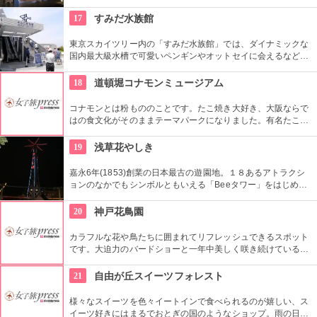
う複合施設。「Sacas広場」では数多くのイベントも。
17
すみだ水族館
東京スカイツリー内の「すみだ水族館」では、ダイナミックな
国内最大級水槽で可愛いペンギンやオットセイに会えるなど、
見どころ満載の水族館。夜も8時まで入館できます。
18
道頓堀コナモンミュージアム
コナモンとは粉もののことです。たこ焼き大好き、大阪ならで
はの食文化がそのままテーマパークになりました。有名たこ焼
き店の味が匠の技で実演販売されるほか、粉ものや道頓堀の歴
史が学べたり、ロウで作る食品サンプルを体験できるフロアも
19
浅草花やしき
用意(要予約)。地下1階には懐かしの大阪万博をテーマにしたカ
フェがあります。
嘉永6年(1853)創業の日本最古の遊園地。１８あるアトラクシ
ョンのなかでもシンボルともいえる「Beeタワー」をはじめ、
日本現存最古のローラーコースターなど楽しいアトラクション
が揃う。
20
神戸花鳥園
カラフルな花や鳥たちに囲まれてリフレッシュできるスポット
です。大迫力のバードショーと一年中美しく咲き続けているガ
ラスハウスのスイレンは特に必見。スイレン池には熱帯魚も泳
いでいるので、よーく観察して見つけてみて。
21
自由が丘スイーツフォレスト
様々なスイーツを色々イートインで食べられるのが嬉しい、ス
イーツ好きにはまるでおとぎの国のようなショップ。雨の日サ