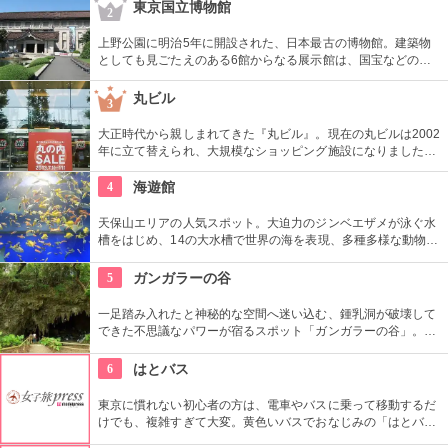
てほしいという思いで、とんぼ玉製作体験は、だれでもオリジ
東京国立博物館
2
ナルのかわいいとんぼ玉が作れるとあって、家族連れのお客様
も多いそう。
上野公園に明治5年に開設された、日本最古の博物館。建築物
としても見ごたえのある6館からなる展示館は、国宝などの歴
史資料や日本やアジアの美術品など約11万点が所蔵されていま
す。オリジナルグッズを販売するミュージアムショップや食事
丸ビル
3
もできるカフェなども併設されています。
大正時代から親しまれてきた『丸ビル』。現在の丸ビルは2002
年に立て替えられ、大規模なショッピング施設になりました。
向かい側の新丸ビルとともに、世界の一流ファッションからレ
ストランまで、丸の内の名にふさわしい逸品がそろっていま
4
海遊館
す。
天保山エリアの人気スポット。大迫力のジンベエザメが泳ぐ水
槽をはじめ、14の大水槽で世界の海を表現、多種多様な動物を
見ることができます。夜の営業時間は照明を落としたムーディ
ーな館内で生き物の寝顔などを見られます。
5
ガンガラーの谷
一足踏み入れたと神秘的な空間へ迷い込む、鍾乳洞が破壊して
できた不思議なパワーが宿るスポット「ガンガラーの谷」。旧
石器時代に実際に沖縄に生きていた人類の人骨化石が40年前に
発見されたこともあり、森の精が宿るような不思議空間を時空
6
はとバス
を越え味わえます。
東京に慣れない初心者の方は、電車やバスに乗って移動するだ
けでも、複雑すぎて大変。黄色いバスでおなじみの「はとバ
ス」のツアーは、効率良く東京の名所を回ったり、テーマのあ