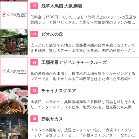
12
浅草木馬館 大衆劇場
低料金（1600円）で、たっぷり３時間以上のステージは芝居や
舞踊ショーと盛りだくさん。全国から大衆劇場のファンが集ま
り、お目当ての役者が登場すると客席から声がかかり、おひね
りが飛ぶ。
13
ビオスの丘
広々とした施設で心地よい亜熱帯沖縄の自然を感じることがで
きる施設。貸しカヌー・水牛車がある他、湖畔の植物やらんの
花、小動物などを船頭がガイドする「湖水鑑賞舟」（25分、
1230円（入園＋乗船セット））もおすすめ。
14
工場夜景アドベンチャークルーズ
象の鼻桟橋から出航し、根岸湾の工場夜景をクルージングする
ツアーです。地上からみる工場夜景とはまた違った宝石箱のよ
うな輝きです。波に写った工場のライトがゆらゆらときらめ
き、さらにロマンチックな演出をかもし出しています。
15
チャイナスクエア
水族館、カラオケ、異国情緒満載の多国籍な商品を取りそろえ
た、エンターテイメントビル。地元の人も、観光客にも人気で
遊ぶ、食べる、楽しむことができます。
16
赤坂サカス
ＴＢＳの本拠地で、放送センターを中心に「赤坂Ｂｉｚタワ
ー」や「赤坂ＢＬＩＴＺ」、「赤坂ＡＣＴシアター」などが揃