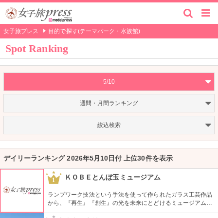
女子旅プレス
目的で探す(テーマパーク・水族館)
Spot Ranking
5/10
週間・月間ランキング
絞込検索
デイリーランキング 2026年5月10日付 上位30件を表示
ＫＯＢＥとんぼ玉ミュージアム
1
ランプワーク技法という手法を使って作られたガラス工芸作品
から、『再生』『創生』の光を未来にとどけるミュージアム
と。関係者だけでなくランプワークの魅力を一般の人にも知っ