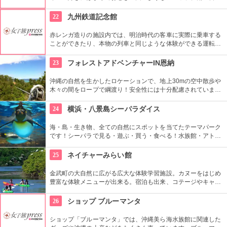
ービスや毎月第一金曜日のMen’ｓデーなどといったイベントが
あるのもいい。広尾が本店の人気スフレ専門店「ル・スフレ」
22
九州鉄道記念館
も入っている。
赤レンガ造りの施設内では、明治時代の客車に実際に乗車する
ことができたり、本物の列車と同じような体験ができる運転シ
ュミレーターなど、親子でもカップルでも楽しめるテーマパー
クです。
23
フォレストアドベンチャーIN恩納
沖縄の自然を生かしたロケーションで、地上30mの空中散歩や
木々の間をロープで綱渡り！安全性には十分配慮されています
が、きちんとルールに従うことが必要。キッズの自立心を鍛え
ることもできますよ！体力に自信がなくても大丈夫です。
24
横浜・八景島シーパラダイス
海・島・生き物、全ての自然にスポットを当てたテーマパーク
です！シーパラで見る・遊ぶ・買う・食べる！水族館・アトラ
クション・ショッピングで大満足の一日をお過ごしください♪
25
ネイチャーみらい館
金武町の大自然に広がる広大な体験学習施設。カヌーをはじめ
豊富な体験メニューが出来る。宿泊も出来、コテージやキャン
プで泊まれる。施設内でBBQもOKなので一日中ゆっくり楽し
める。
26
ショップ ブルーマンタ
ショップ「ブルーマンタ」では、沖縄美ら海水族館に関連した