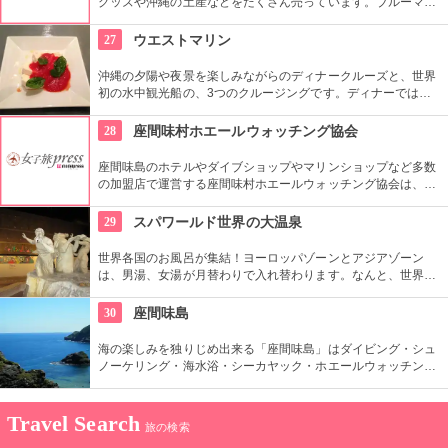
グッズや沖縄の土産などをたくさん売っています。ブルーマン
タオリジナル商品も数多く置いてあるのでぜひ一度覗いてみて
ください。
27
ウエストマリン
沖縄の夕陽や夜景を楽しみながらのディナークルーズと、世界
初の水中観光船の、3つのクルージングです。ディナーでは、
ジャズを聴きながら優雅なひとときを満喫でき、水中観光船で
は、船内から沖縄の海の中を思い存分に眺められます。
28
座間味村ホエールウォッチング協会
座間味島のホテルやダイブショップやマリンショップなど多数
の加盟店で運営する座間味村ホエールウォッチング協会は、ザ
トウクジラの繁殖海域の保護やホエールウォッチングを行う際
に、大切な自然資源である鯨類の行動を妨げない等、安全にな
29
スパワールド世界の大温泉
おかつ自然保護の活動のために設けられています。
世界各国のお風呂が集結！ヨーロッパゾーンとアジアゾーン
は、男湯、女湯が月替わりで入れ替わります。なんと、世界各
国の岩盤浴も集結！すべてのお風呂を楽しみたいですね！一日
中まわってもまわりきれないお風呂で癒しの時間を。
30
座間味島
海の楽しみを独りじめ出来る「座間味島」はダイビング・シュ
ノーケリング・海水浴・シーカヤック・ホエールウォッチン
グ・安慶名敷島・嘉比島・安室島などの無人島ツアーも楽しめ
ます。大自然の海に触れ地球を感じます。
Travel Search
旅の検索