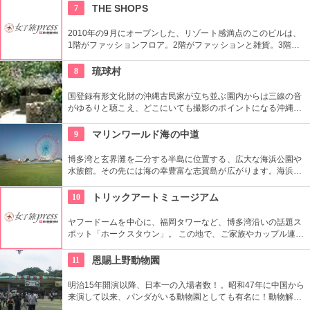
る面白いツアーを楽しむこともできます。
7
THE SHOPS
2010年の9月にオープンした、リゾート感満点のこのビルは、
1階がファッションフロア。2階がファッションと雑貨。3階が
ビューティーフロアでネイルサロンやエステ。4階から6階がグ
ルメフロアと女性にとても嬉しい複合ビル。綺麗になれて、オ
8
琉球村
シャレができて、お腹も満たせる嬉しいテナントばかりのオス
スメのビルです。
国登録有形文化財の沖縄古民家が立ち並ぶ園内からは三線の音
がゆるりと聴こえ、どこにいても撮影のポイントになる沖縄ら
しさを体験できる場所。シーサーの色付けや貸衣装を来られた
り、どれを体験したら良いか迷ってしまう程！沖縄を丸ごと感
9
マリンワールド海の中道
じるならぜひココへ。
博多湾と玄界灘を二分する半島に位置する、広大な海浜公園や
水族館。その先には海の幸豊富な志賀島が広がります。海浜公
園では四季折々の自然を満喫でき、美しい海岸は「日本の渚・
百選」に選ばれるほど。また、子供達にも人気な水族館には大
10
トリックアートミュージアム
パノラマ水槽やイルカショーなど、海の仲間達と楽しめる要素
満載！
ヤフードームを中心に、福岡タワーなど、博多湾沿いの話題ス
ポット「ホークスタウン」。 この地で、ご家族やカップル連れ
など、大人からこどもまで楽しめる人気のスポット「トリック
アート・ミュージアム」。 1枚の平面のユーモアあふれる絵の
11
恩賜上野動物園
前に立つと、あたかも違った空間に誘ってくれる不思議な美術
館。 カメラ、ビデオ、カメラ付き携帯などでの撮影はオール
明治15年開演以降、日本一の入場者数！。昭和47年に中国から
OK。作品の前での記念撮影はお忘れなく。
来演して以来、パンダがいる動物園としても有名に！動物解説
員による無料のガイドツアーに参加もお勧め。