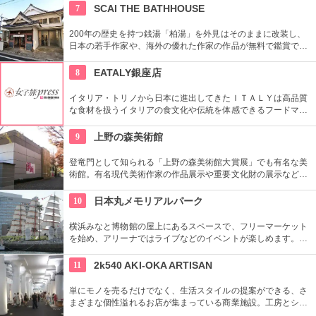
ている。
7
SCAI THE BATHHOUSE
200年の歴史を持つ銭湯「柏湯」を外見はそのままに改装し、
日本の若手作家や、海外の優れた作家の作品が無料で鑑賞でき
るギャラリーです。
8
EATALY銀座店
イタリア・トリノから日本に進出してきたＩＴＡＬＹは高品質
な食材を扱うイタリアの食文化や伝統を体感できるフードマー
ケット。レストランも併設しているので本物のイタリア料理を
堪能することもできます。
9
上野の森美術館
登竜門として知られる「上野の森美術館大賞展」でも有名な美
術館。有名現代美術作家の作品展示や重要文化財の展示など、
話題に富んだ展示が行われている。併設されたカフェで、足を
休めるのもいかが？
10
日本丸メモリアルパーク
横浜みなと博物館の屋上にあるスペースで、フリーマーケット
を始め、アリーナではライブなどのイベントが楽しめます。も
ともとは船の修繕用に建設されたドックで今では国の重要文化
財に指定されています。
11
2k540 AKI-OKA ARTISAN
単にモノを売るだけでなく、生活スタイルの提案ができる、さ
まざまな個性溢れるお店が集まっている商業施設。工房とショ
ップが一緒になったお店が連なり、ものづくりの体験ができる