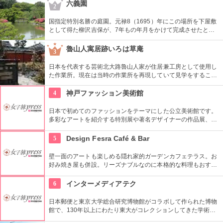
六義園
2
国指定特別名勝の庭園。元禄8（1695）年にこの場所を下屋敷
として得た柳沢吉保が、7年もの年月をかけて完成させたとい
います。池のまわりに木々が植栽された回遊式築山泉水庭園
で、江戸時代から小石川後楽園とで二大庭園とされていまし
魯山人寓居跡いろは草庵
3
た。日本庭園の良さを今に伝える名園です。
日本を代表する芸術北大路魯山人家が住居兼工房として使用し
た作業所。現在は当時の作業所を再現していて見学をすること
ができます。いろは草庵のみ限定販売のグッズなども購入でき
ます。
4
神戸ファッション美術館
日本で初めてのファッションをテーマにした公立美術館です。
多彩なアートを紹介する特別展や著名デザイナーの作品展、ラ
イブラリーなど見どころ充実。日ごろからファッションが好き
な方、ファッション業界の方、ファッションを学ぶ方、必見で
5
Design Fesra Café & Bar
す。
壁一面のアートも楽しめる隠れ家的ガーデンカフェテラス。お
好み焼き屋も併設。リーズナブルなのに本格的な料理もおすす
め。
6
インターメディアテク
日本郵便と東京大学総合研究博物館がコラボして作られた博物
館で、130年以上にわたり東大がコレクションしてきた学術コ
レクションの他にも弥生時代の土器など歴史的標本も展示され