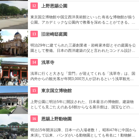
ワークショップもあり。
12
上野恩賜公園
東京国立博物館や国立西洋美術館といった有名な博物館が揃う
公園。アカデミックな公園内で教養を深めることができる。ま
た、不忍池や犬を連れた西郷隆盛像も有名。
13
旧岩崎邸庭園
明治29年に建てられた三菱創業者・岩崎家本邸とその庭園を公
園として整備。日本の西洋建築の父と言われたコンドル設計の
洋館や撞球室は本格的な西洋木造建築で見応えたっぷり。重要
文化財にもなっている。
14
浅草寺
浅草に行くと大きな「雷門」が迎えてくれる「浅草寺」は、国
内外からの観光客が年間3,000万人が訪れるという浅草観光一
番の名所。地元の方からも「観音様」の愛称で親しまれている
都内最古の名刹です。
15
東京国立博物館
上野公園に明治5年に開設された、日本最古の博物館。建築物
としても見ごたえのある6館からなる展示館は、国宝などの歴
史資料や日本やアジアの美術品など約11万点が所蔵されていま
す。オリジナルグッズを販売するミュージアムショップや食事
16
恩賜上野動物園
もできるカフェなども併設されています。
明治15年開演以降、日本一の入場者数！。昭和47年に中国から
来演して以来、パンダがいる動物園としても有名に！動物解説