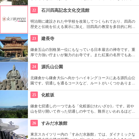
しさを体験できる場所。シーサーの色付けや貸衣装を来られた
り、どれを体験したら良いか迷ってしまう程！沖縄を丸ごと感
22
石川四高記念文化交流館
じるならぜひココへ。
明治期に建設された中学校を改装してつくられており、四高の
歴史と伝統を伝える展示に加え、旧四高の教室を多目的に利用
できる「石川四高記念館」と泉鏡花、徳田秋声、室生犀星等、
石川県ゆかりの文学者の資料を展示する「石川近代文学館」に
23
建長寺
よって構成されている。
鎌倉五山の別格第一位にもなっている日本最古の禅寺です。重
厚で力強い佇まいが魅力のお寺です。また紅葉の名所でもあ
り、秋には多くの人で賑わいます。約1時間の座禅修行もお勧
めの1つ。静かなお堂で自分の呼吸の音だけに耳を傾け、無心
24
源氏山公園
の境地を目指します。
北鎌倉から鎌倉大仏へ向かうハイキングコースにある源氏山公
園です。切通しを通るコースなど、ルートがいくつかありま
す。標高は約93メートルですが、コースに寄ってはかなり険し
い道を登る場合も。公園中央の頼朝像がシンボルです。
25
化粧坂
鎌倉七切通しの一つである「化粧坂(けわいざか)」です。岩や
山を切り開いて作った切通しの中でも、難所といわれるほど化
粧坂は急勾配の坂です。ハイキングというより登山に近いの
で、ヒールやブーツは厳禁です！頂上の源氏山公園にシートを
26
すみだ水族館
ひいてお弁当を食べるのもお勧めです。
東京スカイツリー内の「すみだ水族館」では、ダイナミックな