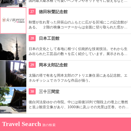
国内最大級水槽で可愛いペンギンやオットセイに会えるなど、
見どころ満載の水族館。夜も8時まで入館できます。
27
徳田秋聲記念館
秋聲が生れ育った卯辰山のふもとに広がる区域にこの記念館が
ある。 ２階の映像コーナーからは全面に切り取られた窓から
情緒あふれる浅野川の姿が一望できてオススメ。無料の解説ボ
ランティアも在住。（一人から可・要予約）
28
日本工芸館
日本の文化として各地に根づく伝統的な技術技法。それから生
み出られた工芸品の数々を広く紹介しています。展示されるの
は陶磁器や漆器、染織、硝子、玩具、木工、鉄器、和紙、蔓・
藁・竹の製品など、大量生産品とは趣の異なる味わい深い品々
29
岡本太郎記念館
です。一定期間で展示替えもあります。
太陽の塔で有名な岡本太郎のアトリエ兼住居にある記念館。エ
ネルギッシュでカラフルな作品が揃う。
30
三十三間堂
後白河法皇ゆかの寺院。中には前後10列で階段上の壇上に整然
と並ぶ観音立像があり、1000体に及ぶその光景は圧巻。その他
にも国宝の風神・雷神像なども安置されていて見飽きない。お
堂の軒下では桃山時代からお堂の端から端までを狙う通し矢が
行われており、その矢の跡も見ることができる。
Travel Search
旅の検索