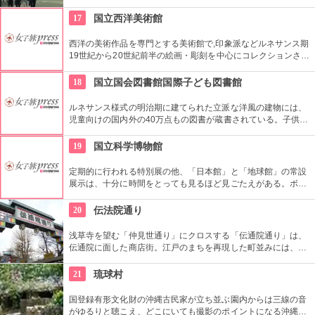
員による無料のガイドツアーに参加もお勧め。
17
国立西洋美術館
西洋の美術作品を専門とする美術館で,印象派などルネサンス期
19世紀から20世紀前半の絵画・彫刻を中心にコレクションされ
ている。なかでも西洋のオールド・マスター（18世紀以前の画
家）たちの作品を見ることができる美術館としは日本有数。ロ
18
国立国会図書館国際子ども図書館
ダンの「考える人」はこちらで見れる。設計はル・コルビジェ
が手掛け、建築・インテリア好きにもおすすめ。
ルネサンス様式の明治期に建てられた立派な洋風の建物には、
児童向けの国内外の40万点もの図書が蔵書されている。子供だ
けでなく大人も十分楽しめるので、たまにはインテリに図書館
でゆっくり過ごしてみては。
19
国立科学博物館
定期的に行われる特別展の他、「日本館」と「地球館」の常設
展示は、十分に時間をとっても見るほど見ごたえがある。ボラ
ンティアによるガイドツアーに参加すればなお理解が深まるこ
とまちがいなし。
20
伝法院通り
浅草寺を望む「仲見世通り」にクロスする「伝通院通り」は、
伝通院に面した商店街。江戸のまちを再現した町並みには、屋
根の上の鼠小僧や火の見櫓、軒瓦、などたくさんの見どころが
あります。多彩なお店が並んでいて、買い物や食事も楽しめま
21
琉球村
す。
国登録有形文化財の沖縄古民家が立ち並ぶ園内からは三線の音
がゆるりと聴こえ、どこにいても撮影のポイントになる沖縄ら