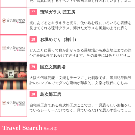
た。写真に関するイベントや映画上映も行われています。近年
はアニメ・ＴＶゲームなどの写真以外の映像分野にも力を入れ
ています。
27
琉球ガラス 匠工房
光にあてるとキラキラと光り、使い込む程にいろいろな表情を
見せてくれる琉球グラス。溶けたガラスを風船のように膨らま
し仕上げていく吹きガラス体験で、自分だけのグラスをつくっ
てみませんか？作れる種類も豊富なので、体験する前から迷っ
28
お堀めぐり（柳川）
てしまいそう。作業はスタッフがしっかりサポートしてくれる
ので安心ですよ。
どんこ舟に乗って数か所からある乗船場から終点地点までの約
4kmを約1時間10かけて巡ります。その最中には色とりどりの
花や、ゆれる柳があり、周囲の木々が水面に影を落とし緑につ
つまれ、ゆっくりと流れる時間を過ごすことができます。船頭
29
国立文楽劇場
の巧みな竿さばきの中、ふと日常を忘れて遠い世界にいるよう
な気分を味あわせてくれる。
大阪の伝統芸能・文楽をテーマにした劇場です。黒川紀章氏設
計のシンプルでモダンな建物が印象的。文楽は現代になじみが
薄いと思われがちですが、あの『くいだおれ太郎』も文楽人形
をモチーフに作られたと言われたら、少し文楽との距離が縮ま
30
島次郎工房
りませんか？
自宅兼工房である島次郎工房ここでは、一見恐ろしい形相をし
ているシーサーだけでなく、見ているだけで思わず笑ってしま
うような漆喰のシーサーの数々を鋭意製作中です。ぜひ一度訪
れて笑ってください。
Travel Search
旅の検索