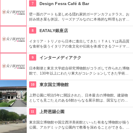
あります。多彩なお店が並んでいて、買い物や食事も楽しめま
7
Design Fesra Café & Bar
す。
壁一面のアートも楽しめる隠れ家的ガーデンカフェテラス。お
好み焼き屋も併設。リーズナブルなのに本格的な料理もおすす
め。
8
EATALY銀座店
イタリア・トリノから日本に進出してきたＩＴＡＬＹは高品質
な食材を扱うイタリアの食文化や伝統を体感できるフードマー
ケット。レストランも併設しているので本物のイタリア料理を
堪能することもできます。
9
インターメディアテク
日本郵便と東京大学総合研究博物館がコラボして作られた博物
館で、130年以上にわたり東大がコレクションしてきた学術コ
レクションの他にも弥生時代の土器など歴史的標本も展示され
ている。
10
東京国立博物館
上野公園に明治5年に開設された、日本最古の博物館。建築物
としても見ごたえのある6館からなる展示館は、国宝などの歴
史資料や日本やアジアの美術品など約11万点が所蔵されていま
す。オリジナルグッズを販売するミュージアムショップや食事
11
上野恩賜公園
もできるカフェなども併設されています。
東京国立博物館や国立西洋美術館といった有名な博物館が揃う
公園。アカデミックな公園内で教養を深めることができる。ま
た、不忍池や犬を連れた西郷隆盛像も有名。