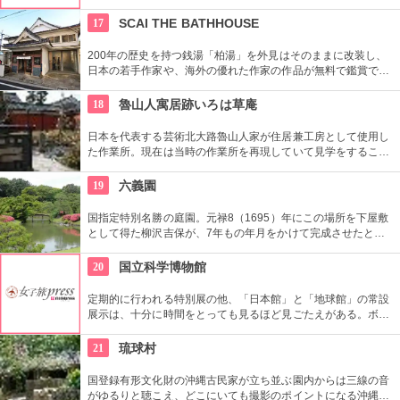
ている。なかでも西洋のオールド・マスター（18世紀以前の画
家）たちの作品を見ることができる美術館としは日本有数。ロ
17
SCAI THE BATHHOUSE
ダンの「考える人」はこちらで見れる。設計はル・コルビジェ
が手掛け、建築・インテリア好きにもおすすめ。
200年の歴史を持つ銭湯「柏湯」を外見はそのままに改装し、
日本の若手作家や、海外の優れた作家の作品が無料で鑑賞でき
るギャラリーです。
18
魯山人寓居跡いろは草庵
日本を代表する芸術北大路魯山人家が住居兼工房として使用し
た作業所。現在は当時の作業所を再現していて見学をすること
ができます。いろは草庵のみ限定販売のグッズなども購入でき
ます。
19
六義園
国指定特別名勝の庭園。元禄8（1695）年にこの場所を下屋敷
として得た柳沢吉保が、7年もの年月をかけて完成させたとい
います。池のまわりに木々が植栽された回遊式築山泉水庭園
で、江戸時代から小石川後楽園とで二大庭園とされていまし
20
国立科学博物館
た。日本庭園の良さを今に伝える名園です。
定期的に行われる特別展の他、「日本館」と「地球館」の常設
展示は、十分に時間をとっても見るほど見ごたえがある。ボラ
ンティアによるガイドツアーに参加すればなお理解が深まるこ
とまちがいなし。
21
琉球村
国登録有形文化財の沖縄古民家が立ち並ぶ園内からは三線の音
がゆるりと聴こえ、どこにいても撮影のポイントになる沖縄ら