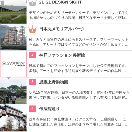
都内最古の名刹です。
21_21 DESIGN SIGHT
2
デザインのためのリサーチセンターで、デザインについて考え
る場所かつものづくりの現場。日常的なテーマを楽しく感動的
に見せる展覧会などを中心に多角的なプログラムを開催。
日本丸メモリアルパーク
3
横浜みなと博物館の屋上にあるスペースで、フリーマーケット
を始め、アリーナではライブなどのイベントが楽しめます。も
ともとは船の修繕用に建設されたドックで今では国の重要文化
財に指定されています。
4
神戸ファッション美術館
日本で初めてのファッションをテーマにした公立美術館です。
多彩なアートを紹介する特別展や著名デザイナーの作品展、ラ
イブラリーなど見どころ充実。日ごろからファッションが好き
な方、ファッション業界の方、ファッションを学ぶ方、必見で
5
恩賜上野動物園
す。
明治15年開演以降、日本一の入場者数！。昭和47年に中国から
来演して以来、パンダがいる動物園としても有名に！動物解説
員による無料のガイドツアーに参加もお勧め。
6
伝法院通り
浅草寺を望む「仲見世通り」にクロスする「伝通院通り」は、
伝通院に面した商店街。江戸のまちを再現した町並みには、屋
根の上の鼠小僧や火の見櫓、軒瓦、などたくさんの見どころが