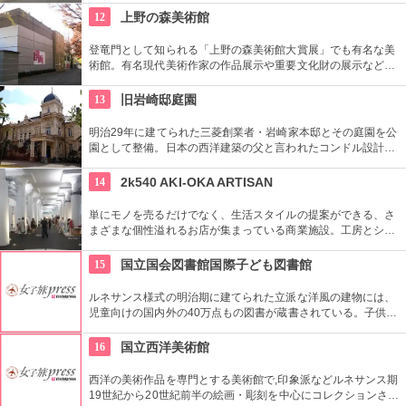
12
上野の森美術館
登竜門として知られる「上野の森美術館大賞展」でも有名な美
術館。有名現代美術作家の作品展示や重要文化財の展示など、
話題に富んだ展示が行われている。併設されたカフェで、足を
休めるのもいかが？
13
旧岩崎邸庭園
明治29年に建てられた三菱創業者・岩崎家本邸とその庭園を公
園として整備。日本の西洋建築の父と言われたコンドル設計の
洋館や撞球室は本格的な西洋木造建築で見応えたっぷり。重要
文化財にもなっている。
14
2k540 AKI-OKA ARTISAN
単にモノを売るだけでなく、生活スタイルの提案ができる、さ
まざまな個性溢れるお店が集まっている商業施設。工房とショ
ップが一緒になったお店が連なり、ものづくりの体験ができる
ワークショップもあり。
15
国立国会図書館国際子ども図書館
ルネサンス様式の明治期に建てられた立派な洋風の建物には、
児童向けの国内外の40万点もの図書が蔵書されている。子供だ
けでなく大人も十分楽しめるので、たまにはインテリに図書館
でゆっくり過ごしてみては。
16
国立西洋美術館
西洋の美術作品を専門とする美術館で,印象派などルネサンス期
19世紀から20世紀前半の絵画・彫刻を中心にコレクションされ