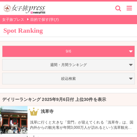
女子旅プレス
目的で探す(学び)
Spot Ranking
9/6
週間・月間ランキング
絞込検索
デイリーランキング 2025年9月6日付 上位30件を表示
浅草寺
1
浅草に行くと大きな「雷門」が迎えてくれる「浅草寺」は、国
内外からの観光客が年間3,000万人が訪れるという浅草観光一
番の名所。地元の方からも「観音様」の愛称で親しまれている