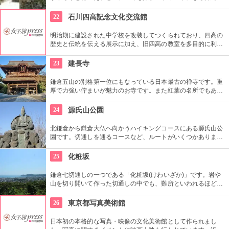
しさを体験できる場所。シーサーの色付けや貸衣装を来られた
り、どれを体験したら良いか迷ってしまう程！沖縄を丸ごと感
22
石川四高記念文化交流館
じるならぜひココへ。
明治期に建設された中学校を改装してつくられており、四高の
歴史と伝統を伝える展示に加え、旧四高の教室を多目的に利用
できる「石川四高記念館」と泉鏡花、徳田秋声、室生犀星等、
石川県ゆかりの文学者の資料を展示する「石川近代文学館」に
23
建長寺
よって構成されている。
鎌倉五山の別格第一位にもなっている日本最古の禅寺です。重
厚で力強い佇まいが魅力のお寺です。また紅葉の名所でもあ
り、秋には多くの人で賑わいます。約1時間の座禅修行もお勧
めの1つ。静かなお堂で自分の呼吸の音だけに耳を傾け、無心
24
源氏山公園
の境地を目指します。
北鎌倉から鎌倉大仏へ向かうハイキングコースにある源氏山公
園です。切通しを通るコースなど、ルートがいくつかありま
す。標高は約93メートルですが、コースに寄ってはかなり険し
い道を登る場合も。公園中央の頼朝像がシンボルです。
25
化粧坂
鎌倉七切通しの一つである「化粧坂(けわいざか)」です。岩や
山を切り開いて作った切通しの中でも、難所といわれるほど化
粧坂は急勾配の坂です。ハイキングというより登山に近いの
で、ヒールやブーツは厳禁です！頂上の源氏山公園にシートを
26
東京都写真美術館
ひいてお弁当を食べるのもお勧めです。
日本初の本格的な写真・映像の文化美術館として作られまし