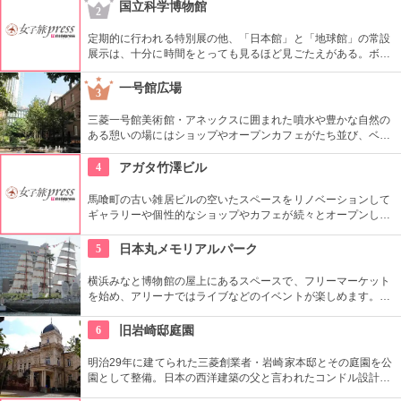
家）たちの作品を見ることができる美術館としは日本有数。ロ
国立科学博物館
2
ダンの「考える人」はこちらで見れる。設計はル・コルビジェ
が手掛け、建築・インテリア好きにもおすすめ。
定期的に行われる特別展の他、「日本館」と「地球館」の常設
展示は、十分に時間をとっても見るほど見ごたえがある。ボラ
ンティアによるガイドツアーに参加すればなお理解が深まるこ
とまちがいなし。
一号館広場
3
三菱一号館美術館・アネックスに囲まれた噴水や豊かな自然の
ある憩いの場にはショップやオープンカフェがたち並び、ベン
チや腰掛ける場所が多く、ショッピングや仕事の合間に寛げる
憩いの場となっている。
4
アガタ竹澤ビル
馬喰町の古い雑居ビルの空いたスペースをリノベーションして
ギャラリーや個性的なショップやカフェが続々とオープンした
複合施設。一見普通のビルだが、中はクリエイターたちが集う
注目を浴びるアートビルとなっている。
5
日本丸メモリアルパーク
横浜みなと博物館の屋上にあるスペースで、フリーマーケット
を始め、アリーナではライブなどのイベントが楽しめます。も
ともとは船の修繕用に建設されたドックで今では国の重要文化
財に指定されています。
6
旧岩崎邸庭園
明治29年に建てられた三菱創業者・岩崎家本邸とその庭園を公
園として整備。日本の西洋建築の父と言われたコンドル設計の
洋館や撞球室は本格的な西洋木造建築で見応えたっぷり。重要