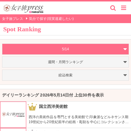
女子旅プレス
気分で探す(現実逃避したい)
Spot Ranking
5/14
週間・月間ランキング
絞込検索
デイリーランキング 2026年5月14日付 上位30件を表示
国立西洋美術館
1
西洋の美術作品を専門とする美術館で,印象派などルネサンス期
19世紀から20世紀前半の絵画・彫刻を中心にコレクションされ
ている。なかでも西洋のオールド・マスター（18世紀以前の画