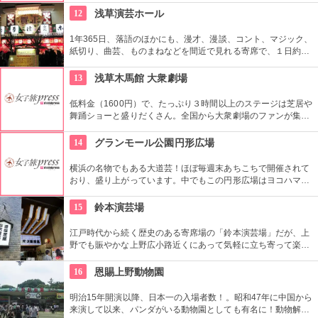
豊かな時間の中、リラックスしてお過ごしいただけます。
12
浅草演芸ホール
1年365日、落語のほかにも、漫才、漫談、コント、マジック、
紙切り、曲芸、ものまねなどを間近で見れる寄席で、１日約４
０組が出演する。昼・夜の部を通しで見ることができ、全席自
由席。
13
浅草木馬館 大衆劇場
低料金（1600円）で、たっぷり３時間以上のステージは芝居や
舞踊ショーと盛りだくさん。全国から大衆劇場のファンが集ま
り、お目当ての役者が登場すると客席から声がかかり、おひね
りが飛ぶ。
14
グランモール公園円形広場
横浜の名物でもある大道芸！ほぼ毎週末あちこちで開催されて
おり、盛り上がっています。中でもこの円形広場はヨコハマ大
道芸のメインスタジアム！階段は客席へと早変わり！次々と疲
労される、驚きの芸に子供も大人も釘付けです！
15
鈴本演芸場
江戸時代から続く歴史のある寄席場の「鈴本演芸場」だが、上
野でも賑やかな上野広小路近くにあって気軽に立ち寄って楽し
むことができる。好きな落語家や漫才の名前を見つけたら迷わ
ず入ってみてはいかがでしょう。
16
恩賜上野動物園
明治15年開演以降、日本一の入場者数！。昭和47年に中国から
来演して以来、パンダがいる動物園としても有名に！動物解説