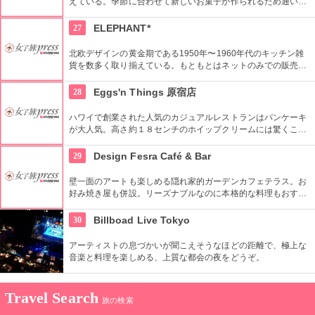
えている。季節に合わせて新しいお菓子が作られるため通い詰
めても楽しい。上品で豪華なお菓子をぜひお楽しみください。
27
ELEPHANT*
北欧デザインの黄金期である1950年〜1960年代のキッチン雑
貨を数多く取り揃えている。もともとはネットのみでの販売だ
ったが、より世界観を表現するため実店舗を2008年にオープ
ン。北欧に限らず、現行プロダクトの取り扱いも。
28
Eggs'n Things 原宿店
ハワイで創業された人気のカジュアルレストランはパンケーキ
が大人気。高さ約１８センチのホイップクリームには驚くこと
間違いなし。朝食メニューもおすすめ。
29
Design Fesra Café & Bar
壁一面のアートも楽しめる隠れ家的ガーデンカフェテラス。お
好み焼き屋も併設。リーズナブルなのに本格的な料理もおすす
め。
30
Billboad Live Tokyo
アーティストの息づかいが聞こえそうなほどの距離で、極上な
音楽と料理を楽しめる、上質な都会の夜をどうぞ。
Travel Search
旅の検索