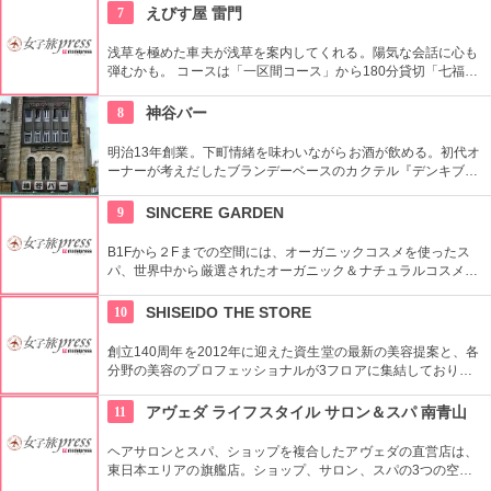
文化財にもなっている。
7
えびす屋 雷門
浅草を極めた車夫が浅草を案内してくれる。陽気な会話に心も
弾むかも。 コースは「一区間コース」から180分貸切「七福神
巡り」まで6種類あり。結婚式、イベント・出張での利用も大
好評だとか。
8
神谷バー
明治13年創業。下町情緒を味わいながらお酒が飲める。初代オ
ーナーが考えだしたブランデーベースのカクテル『デンキブラ
ン』は登場以来お店の看板メニュー。一人でも気軽に入れるの
がいい。浅草を観光した際には是非立ち寄りたい。
9
SINCERE GARDEN
B1Fから２Fまでの空間には、オーガニックコスメを使ったス
パ、世界中から厳選されたオーガニック＆ナチュラルコスメを
取り扱うショップ、また旬の野菜などを提供するカフェがあ
り、心も体もリフレッシュできます。
10
SHISEIDO THE STORE
創立140周年を2012年に迎えた資生堂の最新の美容提案と、各
分野の美容のプロフェッショナルが3フロアに集結しており、
幅広く美に対応した空間である。随時フェアやメーキャップイ
ベントなどのイベントをしているのでチェックしよう。
11
アヴェダ ライフスタイル サロン＆スパ 南青山
ヘアサロンとスパ、ショップを複合したアヴェダの直営店は、
東日本エリアの旗艦店。ショップ、サロン、スパの3つの空間
ではピュアな花々や植物エッセンスの製品とアロマが織りなす