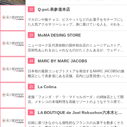
るギャラリーです。
22
Q-pot.表参道本店
マカロンや板チョコ、ビスケットなどのお菓子をモチーフにし
た人気アクセサリーショップ。身に着けている人も、それを見
る人も楽しくなるようなポジティブアクセサリーがコンセプ
ト。
23
MoMA DESING STORE
ニューヨーク近代美術館の国外初出店のミュージアムストア。
芸術性あふれるおしゃれなものがたくさんあるが、ウェディン
グギフトも取り扱っている。
24
MARC BY MARC JACOBS
日本初の最新コンセプトストアを発信するMARC JACOBSの旗
艦店として表参道にある店舗。店内には普段使いしたいバッグ
やお財布などのアイテムが並ぶ。広い店内には様々なアイテム
が揃っているためお気に入りの商品がきっと見つかるはず。
25
La Colina
老舗「フォンダ・デ・ラ・マドゥルガーダ」の姉妹店として開
店。メキシコの本場料理を高級リゾートのようなテラス席で楽
しむことができる。料理のほかにインテリアやアートにも注
目。
26
LA BOUTIQUE de Joel Robuchon六本木ヒルズ店
伝統に基づきながらも個性的なフランスのお菓子を数多くそろ