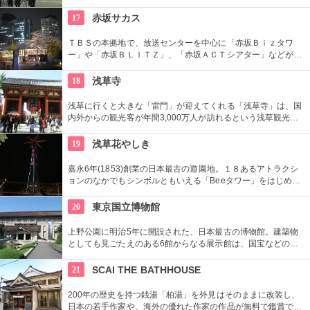
員による無料のガイドツアーに参加もお勧め。
17
赤坂サカス
ＴＢＳの本拠地で、放送センターを中心に「赤坂Ｂｉｚタワ
ー」や「赤坂ＢＬＩＴＺ」、「赤坂ＡＣＴシアター」などが揃
う複合施設。「Sacas広場」では数多くのイベントも。
18
浅草寺
浅草に行くと大きな「雷門」が迎えてくれる「浅草寺」は、国
内外からの観光客が年間3,000万人が訪れるという浅草観光一
番の名所。地元の方からも「観音様」の愛称で親しまれている
都内最古の名刹です。
19
浅草花やしき
嘉永6年(1853)創業の日本最古の遊園地。１８あるアトラクシ
ョンのなかでもシンボルともいえる「Beeタワー」をはじめ、
日本現存最古のローラーコースターなど楽しいアトラクション
が揃う。
20
東京国立博物館
上野公園に明治5年に開設された、日本最古の博物館。建築物
としても見ごたえのある6館からなる展示館は、国宝などの歴
史資料や日本やアジアの美術品など約11万点が所蔵されていま
す。オリジナルグッズを販売するミュージアムショップや食事
21
SCAI THE BATHHOUSE
もできるカフェなども併設されています。
200年の歴史を持つ銭湯「柏湯」を外見はそのままに改装し、
日本の若手作家や、海外の優れた作家の作品が無料で鑑賞でき