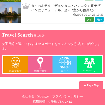
タイのホテル「デュシタニ・バンコク」新デザ
2
インにリニューアル、全257室から優美なパーク
ビューを一望
2024-09-14 23:19:33
タイ
海外
Travel Search
旅の検索
女子目線で選ぶ！おすすめスポットをランキング形式でご紹介しま
す♪
気分で探す
目的で探す
エリア
誰と行く？
Page Top
会社概要
利用規約
プライバシーポリシー
採用情報
女子旅プレスとは