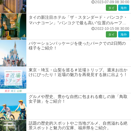
2023-07-09 08:30:00
タイ
海外
タイの新注目ホテル「ザ・スタンダード・バンコク・
マハナコーン」“バンコクで最も高い”位置のルーフト
ップバー完備
2022-10-15 08:30:00
タイ
海外
バケーションパッケージを使ったパークでの2日間の
様子をご紹介！
東京・埼玉・山梨を巡る＃近場トリップ。週末お出か
けにぴったり！近場の魅力を再発見する旅に出よう！
グルメや歴史、豊かな自然に包まれる癒しの旅「鳥取
女子旅」をご紹介！
話題の歴史的スポットやご当地グルメ、自然溢れる絶
景スポットと魅力の宝庫、福井県をご紹介。