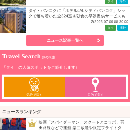
タイ
海外
タイ・バンコクに「ホテルJALシティバンコク」シッ
クで落ち着いた全324室＆朝食の早朝提供サービスも
2023-07-09 08:30:00
タイ
海外
ニュース記事一覧へ
Travel Search
旅の検索
「タイ」の人気スポットをご紹介します♪
気分で探す
目的で探す
ニュースランキング
映画「スパイダーマン」スクートとコラボ、羽
1
田路線などで運航 楽曲放送や限定フライトタグ