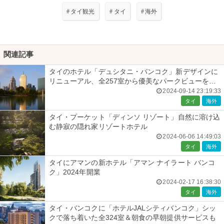
#
タイ観光
#
タイ
#
海外
関連記事
タイのホテル「デュシタニ・バンコク」新デザインに
リニューアル、全257室から優美なパークビューを一
望
2024-09-14 23:19:33
タイ
海外
タイ・プーケット「ディンソ リゾート」自然に溶け込
む静寂の隠れ家リゾートホテル
2024-06-06 14:49:03
タイ
海外
タイにアマンの新ホテル「アマン ナイラート バンコ
ク」2024年開業
2024-02-17 16:38:30
タイ
海外
タイ・バンコクに「ホテルJALシティバンコク」シッ
クで落ち着いた全324室＆朝食の早朝提供サービスも