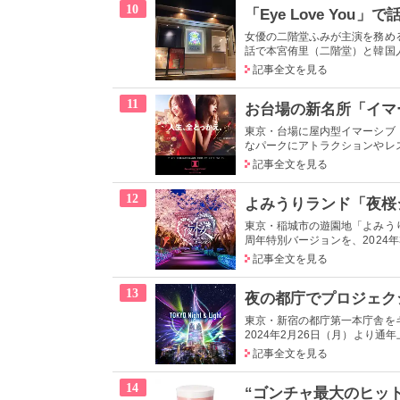
10
女優の二階堂ふみが主演を務めるT
話で本宮侑里（二階堂）と韓国人
記事全文を見る
11
東京・台場に屋内型イマーシブ
なパークにアトラクションやレス
記事全文を見る
12
東京・稲城市の遊園地「よみう
周年特別バージョンを、2024年3
記事全文を見る
13
東京・新宿の都庁第一本庁舎をキャン
2024年2月26日（月）より通
記事全文を見る
14