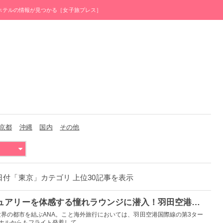
・ホテルの情報が見つかる［女子旅プレス］
京都
沖縄
国内
その他
月12日付「東京」カテゴリ 上位30記事を表示
【PR】地上のラグジュアリーを体感する憧れラウンジに潜入！羽田空港第2Tで海外旅行のフライト前も贅沢なひと時を
界の都市を結ぶANA。こと海外旅行においては、羽田空港国際線の第3ター
ルからもフライト発着して...