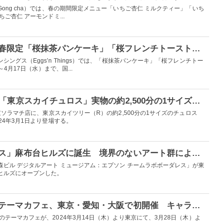
ong cha）では、春の期間限定メニュー「いちご杏仁 ミルクティー」「いち
ご杏仁 アーモンドミ...
エッグスンシングス、春限定「桜抹茶パンケーキ」「桜フレンチトースト」桜色メニューで花見気分
ングス（Eggs’n Things）では、「桜抹茶パンケーキ」「桜フレンチトー
～4月17日（水）まで、国...
“食べるスカイツリー”「東京スカイチュロス」実物の約2,500分の1サイズを表現
京ソラマチ店に、東京スカイツリー（R）の約2,500分の1サイズのチュロス
24年3月1日より登場する。
「チームラボボーダレス」麻布台ヒルズに誕生 境界のないアート群による美しい作品世界に没入
ビル デジタルアート ミュージアム：エプソン チームラボボーダレス」が東
ヒルズにオープンした。
「葬送のフリーレン」テーマカフェ、東京・愛知・大阪で初開催 キャラの好物や“魔法”ドリンクなど提供
のテーマカフェが、2024年3月14日（木）より東京にて、3月28日（木）よ