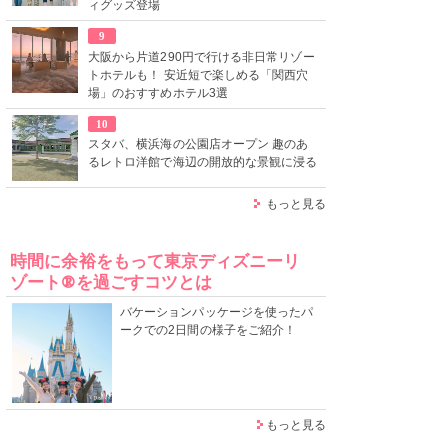
ィグッズ登場
9
大阪から片道290円で行ける非日常リゾー
トホテルも！ 安近短で楽しめる「関西穴
場」のおすすめホテル3選
10
スタバ、横浜海の公園店オープン 趣のあ
るレトロ洋館で海辺の開放的な景観に浸る
もっと見る
時間に余裕をもって東京ディズニーリ
ゾート®を過ごすコツとは
バケーションパッケージを使ったパ
ークでの2日間の様子をご紹介！
もっと見る