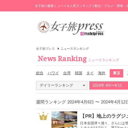
女子旅の最新ニュース＆人気ランキング | 観光・グルメ・買物
女子旅プレス
ニュースランキング
News Ranking
ニュースランキング
総合
ハワイ
台湾
韓国
タイ
海外
東京
デイリーランキング
2024年 4/6〜4/12
週間ランキング 2024年4月6日 〜 2024年4
1
日本全国津々浦々、さらには世
ミナルだけでなく、第2ターミナ