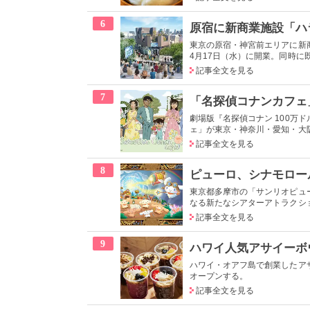
6
東京の原宿・神宮前エリアに新
4月17日（水）に開業。同時に既
記事全文を見る
7
劇場版『名探偵コナン 100万
ェ」が東京・神奈川・愛知・大阪
記事全文を見る
8
東京都多摩市の「サンリオピュ
なる新たなシアターアトラクション
記事全文を見る
9
ハワイ・オアフ島で創業したアサ
オープンする。
記事全文を見る