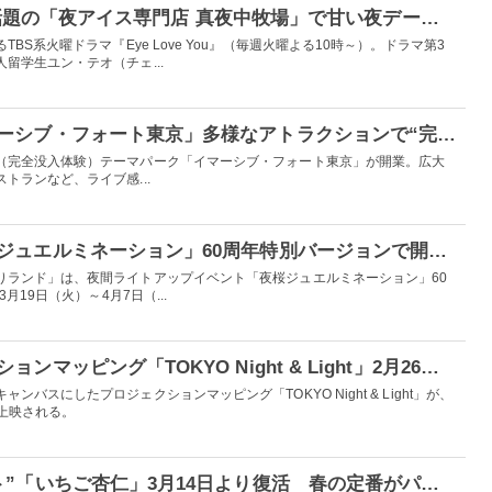
「Eye Love You」で話題の「夜アイス専門店 真夜中牧場」で甘い夜デートはいかが？
BS系火曜ドラマ『Eye Love You』（毎週火曜よる10時～）。ドラマ第3
留学生ユン・テオ（チェ...
お台場の新名所「イマーシブ・フォート東京」多様なアトラクションで“完全没入体験”が叶う新感覚テーマパーク
（完全没入体験）テーマパーク「イマーシブ・フォート東京」が開業。広大
トランなど、ライブ感...
よみうりランド「夜桜ジュエルミネーション」60周年特別バージョンで開催 幻想的な夜桜を散策
りランド」は、夜間ライトアップイベント「夜桜ジュエルミネーション」60
月19日（火）～4月7日（...
夜の都庁でプロジェクションマッピング「TOKYO Night & Light」2月26日より通年上映
バスにしたプロジェクションマッピング「TOKYO Night & Light」が、
年上映される。
“ゴンチャ最大のヒット”「いちご杏仁」3月14日より復活 春の定番がパワーアップ