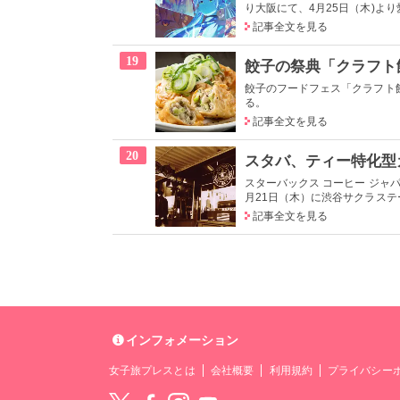
り大阪にて、4月25日（木)より
記事全文を見る
19
餃子のフードフェス「クラフト餃
る。
記事全文を見る
20
スタバ、ティー特化型
スターバックス コーヒー ジャパ
月21日（木）に渋谷サクラステー
記事全文を見る
インフォメーション
女子旅プレスとは
会社概要
利用規約
プライバシー
Twitter
Facebook
instagram
YouTube
LINE@