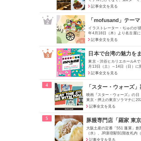
記事全文を見る
2
イラストレーター・ぢゅのが描くmof
年4月18日（木）より名古屋にて
記事全文を見る
3
東京・渋谷ヒカリエホールAで台
月13日（土）～14日（日）に
記事全文を見る
4
映画『スター・ウォーズ』の日（5
東京・押上の東京ソラマチに2024
記事全文を見る
5
大阪土産の定番「551 蓬莱」創
（水）、JR新宿駅B1階改札内（
記事全文を見る