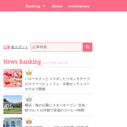
Ranking
About
modelpress
記事
旅スポット
News Ranking
ニュースランキング
1
ハローキティとコラボしたリボンモチーフ
のスイーツビュッフェ、京都センチュリー
ホテルで開催
2
横浜・海の公園にスタバオープン “文化
財”のレトロ洋館で至福のコーヒー時間
3