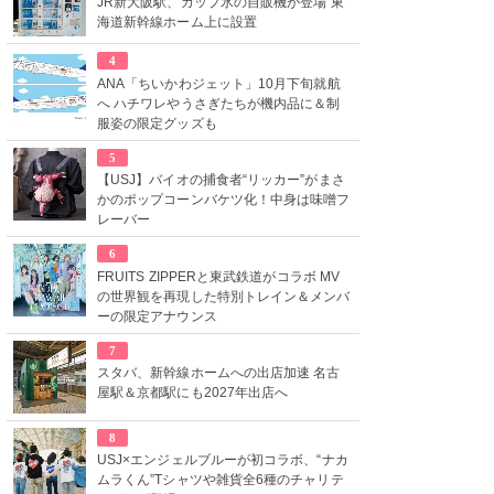
JR新大阪駅、カップ氷の自販機が登場 東
海道新幹線ホーム上に設置
4
ANA「ちいかわジェット」10月下旬就航
へ ハチワレやうさぎたちが機内品に＆制
服姿の限定グッズも
5
【USJ】バイオの捕食者“リッカー”がまさ
かのポップコーンバケツ化！中身は味噌フ
レーバー
6
FRUITS ZIPPERと東武鉄道がコラボ MV
の世界観を再現した特別トレイン＆メンバ
ーの限定アナウンス
7
スタバ、新幹線ホームへの出店加速 名古
屋駅＆京都駅にも2027年出店へ
8
USJ×エンジェルブルーが初コラボ、“ナカ
ムラくん”Tシャツや雑貨全6種のチャリテ