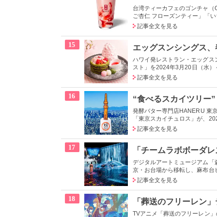
台湾ティーカフェのゴンチャ（G
ご杏仁 フローズンティー」「いち
記事全文を見る
15
ハワイ発レストラン・エッグスンシ
スト」を2024年3月20日（水）
記事全文を見る
16
発酵バター専門店HANERU 東
「東京スカイチュロス」が、20
記事全文を見る
17
デジタルアートミュージアム「森
京・お台場から移転し、麻布台
記事全文を見る
18
TVアニメ「葬送のフリーレン」