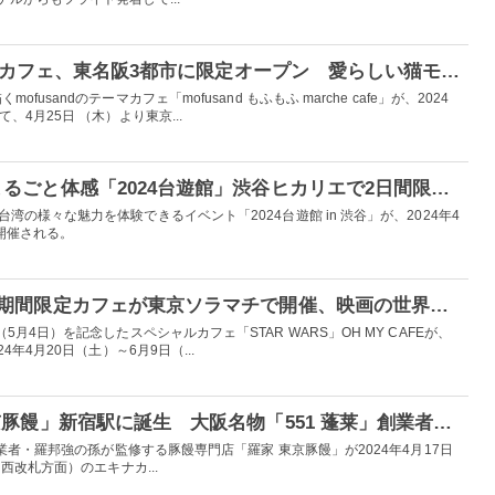
「mofusand」テーマカフェ、東名阪3都市に限定オープン 愛らしい猫モチーフのタコライスやパフェなど
usandのテーマカフェ「mofusand もふもふ marche cafe」が、2024
、4月25日 （木）より東京...
日本で台湾の魅力をまるごと体感「2024台遊館」渋谷ヒカリエで2日間限定開催
湾の様々な魅力を体験できるイベント「2024台遊館 in 渋谷」が、2024年4
開催される。
「スター・ウォーズ」期間限定カフェが東京ソラマチで開催、映画の世界観をフードやドリンクで味わう
月4日）を記念したスペシャルカフェ「STAR WARS」OH MY CAFEが、
年4月20日（土）～6月9日（...
豚饅専門店「羅家 東京豚饅」新宿駅に誕生 大阪名物「551 蓬莱」創業者の味を再現
業者・羅邦強の孫が監修する豚饅専門店「羅家 東京豚饅」が2024年4月17日
西改札方面）のエキナカ...