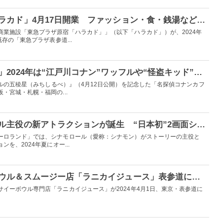
原宿に新商業施設「ハラカド」4月17日開業 ファッション・食・銭湯など75店舗
商業施設「東急プラザ原宿「ハラカド」」（以下「ハラカド」）が、2024年
存の「東急プラザ表参道...
「名探偵コナンカフェ」2024年は“江戸川コナン”ワッフルや“怪盗キッド”カレーなど全国7都市に登場
ドルの五稜星（みちしるべ）』（4月12日公開）を記念した「名探偵コナンカフ
・宮城・札幌・福岡の...
ピューロ、シナモロール主役の新アトラクションが誕生 “日本初”2画面シューティングシステム導入
ーロランド」では、シナモロール（愛称：シナモン）がストーリーの主役と
を、2024年夏にオー...
ハワイ人気アサイーボウル＆スムージー店「ラニカイジュース」表参道に誕生 ベースやトッピングを選び自分好みの味が完成
イーボウル専門店「ラニカイジュース」が2024年4月1日、東京・表参道に