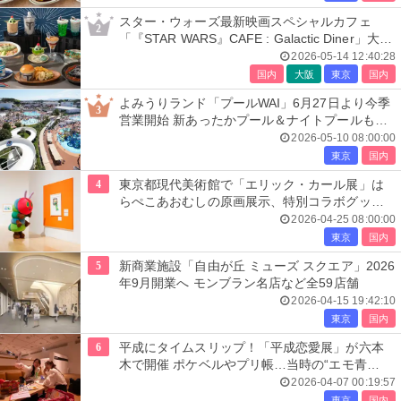
スター・ウォーズ最新映画スペシャルカフェ
2
「『STAR WARS』CAFE : Galactic Diner」大
阪・東京で開催
2026-05-14 12:40:28
国内
大阪
東京
国内
よみうりランド「プールWAI」6月27日より今季
3
営業開始 新あったかプール＆ナイトプールも開
催
2026-05-10 08:00:00
東京
国内
4
東京都現代美術館で「エリック・カール展」は
らぺこあおむしの原画展示、特別コラボグッズ
も必見
2026-04-25 08:00:00
東京
国内
5
新商業施設「自由が丘 ミューズ スクエア」2026
年9月開業へ モンブラン名店など全59店舗
2026-04-15 19:42:10
東京
国内
6
平成にタイムスリップ！「平成恋愛展」が六本
木で開催 ポケベルやプリ帳…当時の“エモ青
春”を追体験
2026-04-07 00:19:57
東京
国内