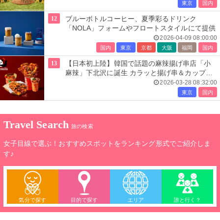
東京
国内
12
ブルーボトルコーヒー、夏季彩るドリンク
「NOLA」フォームやフロートスタイルにて提供
2026-04-09 08:00:00
国内
東京
京都
大阪
福岡
国内
13
【日本初上陸】韓国で話題の麻辣揚げ串店「小
麻辣」下北沢に誕生 カラッと揚げ串＆カップ麻
辣湯
2026-03-28 08:32:00
東京
国内
Travel Search
旅の検索
女子目線で選ぶ！おすすめスポットをランキング形式でご紹介しま
す♪
気分で探す
目的で探す
エリア
誰と行く？