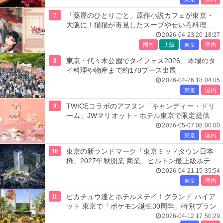
7
「薬屋のひとりごと」原作小説カフェが東京・
大阪に！猫猫が毒見したスープやせいろ料理な
ど
2026-04-23 20:18:27
国内
大阪
東京
国内
8
東京・代々木公園でタイフェス2026、本場のタ
イ料理や物産まで約170ブース出展
2026-04-26 18:04:05
東京
国内
9
TWICEコラボのアフヌン「キャンディー・ドリ
ーム」JWマリオット・ホテル東京で限定提供
2026-05-07 08:00:00
東京
国内
10
東京の新ランドマーク「東京ミッドタウン日本
橋」2027年秋開業 商業、ヒルトン最上級ホテル
も進出
2026-04-21 15:35:54
東京
国内
11
ピカチュウ達とホテルステイ！グランド ハイア
ット 東京で「ポケモン誕生30周年」特別プラン
2026-04-12 17:50:29