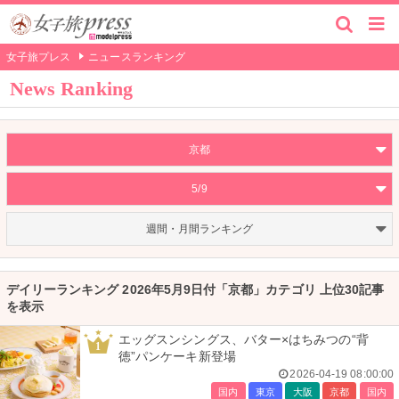
女子旅プレス
ニュースランキング
News Ranking
京都
5/9
週間・月間ランキング
デイリーランキング 2026年5月9日付「京都」カテゴリ 上位30記事
を表示
エッグスンシングス、バター×はちみつの“背
1
徳”パンケーキ新登場
2026-04-19 08:00:00
国内
東京
大阪
京都
国内