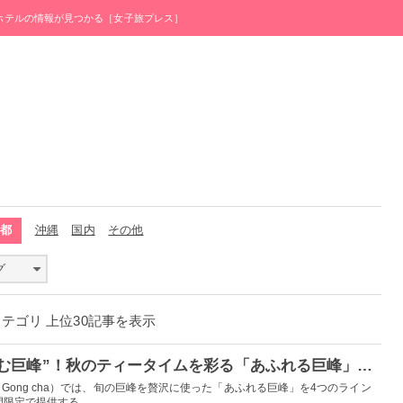
・ホテルの情報が見つかる［女子旅プレス］
京都
沖縄
国内
その他
グ
カテゴリ 上位30記事を表示
ゴンチャに贅沢な“飲む巨峰”！秋のティータイムを彩る「あふれる巨峰」シリーズ登場
ong cha）では、旬の巨峰を贅沢に使った「あふれる巨峰」を4つのライン
間限定で提供する。