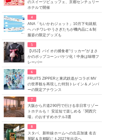
のスイーツビュッフェ、京都センチュリー
ホテルで開催
4
ANA「ちいかわジェット」10月下旬就航
へ ハチワレやうさぎたちが機内品に＆制
服姿の限定グッズも
5
【USJ】バイオの捕食者“リッカー”がまさ
かのポップコーンバケツ化！中身は味噌フ
レーバー
6
FRUITS ZIPPERと東武鉄道がコラボ MV
の世界観を再現した特別トレイン＆メンバ
ーの限定アナウンス
7
大阪から片道290円で行ける非日常リゾー
トホテルも！ 安近短で楽しめる「関西穴
場」のおすすめホテル3選
8
スタバ、新幹線ホームへの出店加速 名古
屋駅＆京都駅にも2027年出店へ