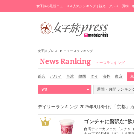
女子旅の最新ニュース＆人気ランキング | 観光・グルメ・買物
女子旅プレス
ニュースランキング
News Ranking
ニュースランキング
総合
ハワイ
台湾
韓国
タイ
海外
東京
9/8
週間・月間ランキン
デイリーランキング 2025年9月8日付「京都」
1
台湾ティーカフェのゴンチャ（G
ナップで9月4日（木）より期