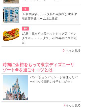
9
JR新大阪駅、カップ氷の自販機が登場 東
海道新幹線ホーム上に設置
10
LA発・日本初上陸ホットドッグ店「ピン
クスホットドッグス」2026年内に東京進
出
もっと見る
時間に余裕をもって東京ディズニーリ
ゾート®を過ごすコツとは
バケーションパッケージを使ったパ
ークでの2日間の様子をご紹介！
もっと見る