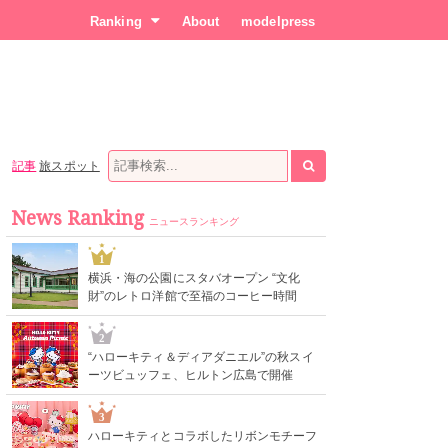
Ranking
About
modelpress
記事
旅スポット
News Ranking
ニュースランキング
1
横浜・海の公園にスタバオープン “文化
財”のレトロ洋館で至福のコーヒー時間
2
“ハローキティ＆ディアダニエル”の秋スイ
ーツビュッフェ、ヒルトン広島で開催
3
ハローキティとコラボしたリボンモチーフ