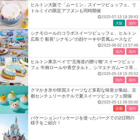
ヒルトン大阪で「ムーミン」スイーツビュッフェ、リ
トルミイの限定アフヌンも同時開催
2025-07-15 19:39:43
大阪
国内
シナモロールのコラボスイーツビュッフェ、ヒルトン
広島で 船長“シナモン”の顔ケーキや雲風ムースなど
2025-06-02 13:57:49
国内
国内
ヒルトン東京ベイで“北海道の贈り物”スイーツビュッ
フェ 牛柄ロールや青空タルト、シマエナガムース等
35種
2025-05-18 15:35:52
国内
国内
クマかき氷や韓国スイーツなど多彩な味覚が集結、京
都センチュリーホテルで夏スイーツビュッフェ開催
2025-05-11 09:00:00
京都
国内
バケーションパッケージを使ったパークでの2日間の
様子をご紹介！