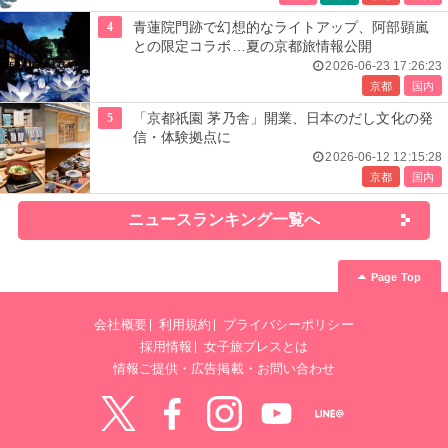
4
青蓮院門跡で幻想的なライトアップ、阿部顕嵐
との限定コラボ…夏の京都旅情報公開
2026-06-23 17:26:23
京都
国内
5
「京都祇園 茅乃舎」開業、日本のだし文化の発
信・体験拠点に
2026-06-12 12:15:28
京都
国内
ニュースランキング一覧へ
Page Top
会社概要
利用規約
プライバシーポリシー
採用情報
女子旅プレスとは
情報ご提供・広告掲載・お問い合わせ
Twitter
Facebook
instagram
YouTube
LINE@