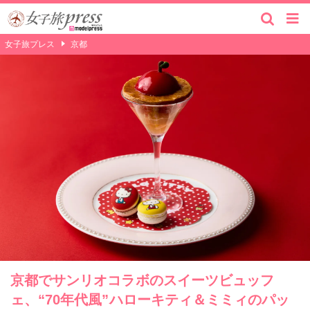
女子旅プレス
京都
京都でサンリオコラボのスイーツビュッフ
ェ、“70年代風”ハローキティ＆ミミィのパッ