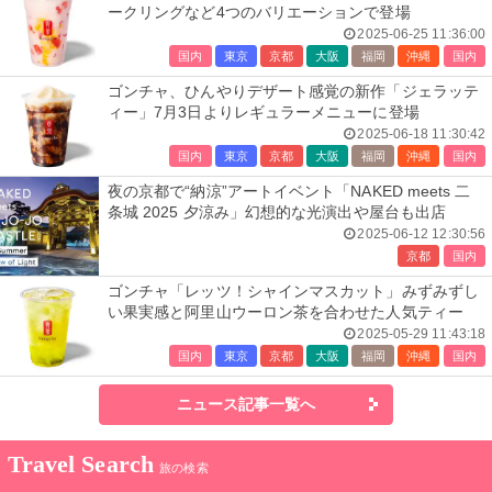
ークリングなど4つのバリエーションで登場
2025-06-25 11:36:00
国内
東京
京都
大阪
福岡
沖縄
国内
ゴンチャ、ひんやりデザート感覚の新作「ジェラッテ
ィー」7月3日よりレギュラーメニューに登場
2025-06-18 11:30:42
国内
東京
京都
大阪
福岡
沖縄
国内
夜の京都で“納涼”アートイベント「NAKED meets 二
条城 2025 夕涼み」幻想的な光演出や屋台も出店
2025-06-12 12:30:56
京都
国内
ゴンチャ「レッツ！シャインマスカット」みずみずし
い果実感と阿里山ウーロン茶を合わせた人気ティー
2025-05-29 11:43:18
国内
東京
京都
大阪
福岡
沖縄
国内
ニュース記事一覧へ
Travel Search
旅の検索