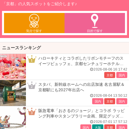
「京都」の人気スポットをご紹介します♪
気分で探す
目的で探す
ニュースランキング
ハローキティとコラボしたリボンモチーフのス
1
イーツビュッフェ、京都センチュリーホテルで
開催
2026-08-06 16:17:42
京都
国内
スタバ、新幹線ホームへの出店加速 名古屋駅＆
2
京都駅にも2027年出店へ
2026-08-04 13:50:12
国内
京都
国内
阪急電車「おさるのジョージ」とコラボ ラッピ
3
ング列車やスタンプラリー企画、限定グッズ全
24種も
2026-07-01 17:57:12
国内
大阪
京都
国内