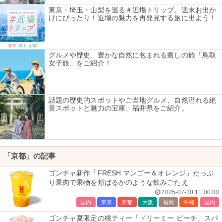
東京・埼玉・山梨を巡る＃近場トリップ。週末お出か
けにぴったり！近場の魅力を再発見する旅に出よう！
グルメや歴史、豊かな自然に包まれる癒しの旅「鳥取
女子旅」をご紹介！
話題の歴史的スポットやご当地グルメ、自然溢れる絶
景スポットと魅力の宝庫、福井県をご紹介。
「京都」の記事
ゴンチャ新作「FRESH マンゴー＆オレンジ」たっぷ
り果肉で果物を頬ばるかのような飲みごたえ
2025-07-30 11:00:00
国内
東京
京都
大阪
福岡
沖縄
国内
ゴンチャ夏限定の桃ティー「ドリーミー ピーチ」スパ