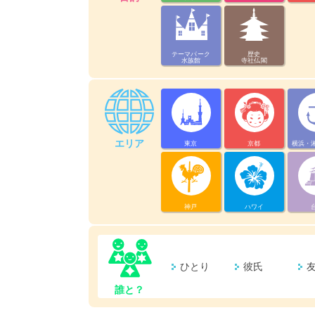
テーマパーク
歴史
水族館
寺社仏閣
エリア
東京
京都
横浜・
神戸
ハワイ
ひとり
彼氏
誰と？