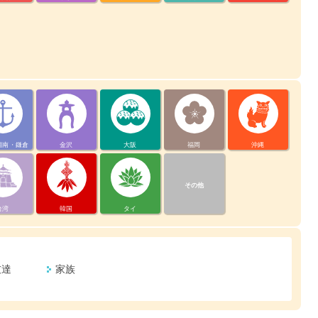
湘南・鎌倉
金沢
大阪
福岡
沖縄
その他
台湾
韓国
タイ
友達
家族