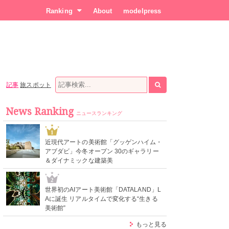
Ranking
About
modelpress
記事
旅スポット
News Ranking
ニュースランキング
1
近現代アートの美術館「グッゲンハイム・
アブダビ」今冬オープン 30のギャラリー
＆ダイナミックな建築美
2
世界初のAIアート美術館「DATALAND」L
Aに誕生 リアルタイムで変化する“生きる
美術館”
もっと見る