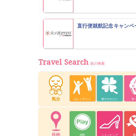
直行便就航記念キャンペ
Travel Search
旅の検索
気分
はしゃぎたい
癒やされたい
食
目的
体験
ショッピング
親