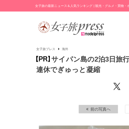
女子旅の最新ニュース＆人気ランキング | 観光・グルメ・買物
女子旅プレス
海外
サイパン島の2泊3日旅
連休でぎゅっと凝縮
前の写真へ