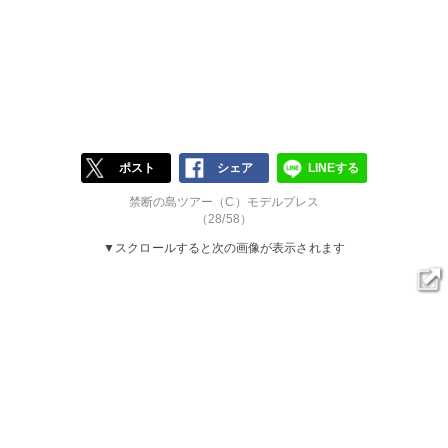
ポスト
シェア
LINEする
禁断の島ツアー（C）モデルプレス
（28/58）
▼スクロールすると次の画像が表示されます