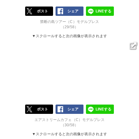
ポスト
シェア
LINEする
禁断の島ツアー（C）モデルプレス
（29/58）
▼スクロールすると次の画像が表示されます
ポスト
シェア
LINEする
エアストリームカフェ（C）モデルプレス
（30/58）
▼スクロールすると次の画像が表示されます