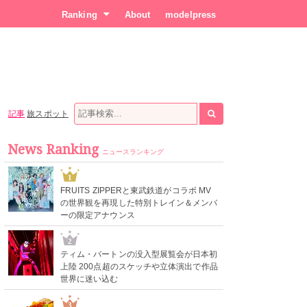
Ranking
About
modelpress
記事
旅スポット
News Ranking
ニュースランキング
1
FRUITS ZIPPERと東武鉄道がコラボ MV
の世界観を再現した特別トレイン＆メンバ
ーの限定アナウンス
2
ティム・バートンの没入型展覧会が日本初
上陸 200点超のスケッチや立体演出で作品
世界に迷い込む
3