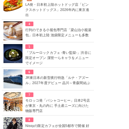
LA発・日本初上陸ホットドッグ店「ピン
クスホットドッグス」2026年内に東京進
出
4
行列のできる小籠包専門店「梁山泊小籠湯
包」日本初上陸 池袋限定メニューも多数
5
「ブルーロックカフェ -青い監獄-」渋谷に
限定オープン 潔世一らキャラをメニュー
でイメージ
6
JR東日本の新型夜行特急「ルナ・アズー
ル」2027年度デビュー 品川～青森間結ぶ
7
モロッコ発「バシャコーヒー」日本2号店
が東京・丸の内に 手土産ニーズに向けた
物販専門店
8
Nissyの限定カフェが全国5都市で開催 好