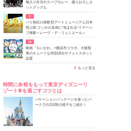
物入り弁当やスープカレー、撮りおろしカ
ットグッズも
9
パリ熱狂の体験型アートミュージアム日本
初上陸 ゴッホの名画に“包まれる”イマーシ
ブ体験＜レーヴ・デ・リュミエール＞
10
映画「ちいかわ」×横浜市コラボ、大観覧
車のキュートな特別演出やフォトスポット
設置
もっと見る
時間に余裕をもって東京ディズニーリ
ゾート®を過ごすコツとは
バケーションパッケージを使ったパ
ークでの2日間の様子をご紹介！