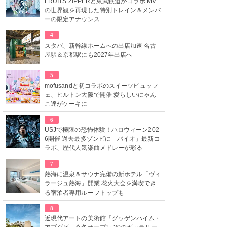
FRUITS ZIPPERと東武鉄道がコラボ MV
の世界観を再現した特別トレイン＆メンバ
ーの限定アナウンス
4
スタバ、新幹線ホームへの出店加速 名古
屋駅＆京都駅にも2027年出店へ
5
mofusandと初コラボのスイーツビュッフ
ェ、ヒルトン大阪で開催 愛らしいにゃん
こ達がケーキに
6
USJで極限の恐怖体験！ハロウィーン202
6開催 過去最多ゾンビに「バイオ」最新コ
ラボ、歴代人気楽曲メドレーが彩る
7
熱海に温泉＆サウナ完備の新ホテル「ヴィ
ラージュ熱海」開業 花火大会を満喫でき
る宿泊者専用ルーフトップも
8
近現代アートの美術館「グッゲンハイム・