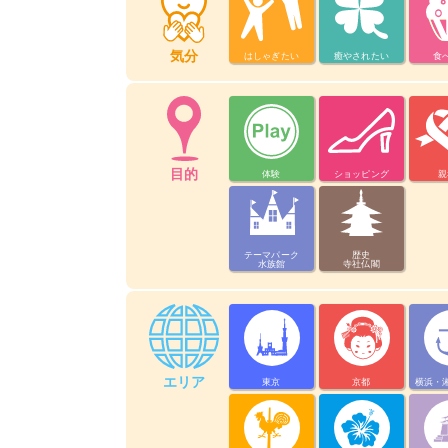
気分
はしゃぎたい
癒やされたい
食
目的
体験
ショッピング
親
テーマパーク
歴史
水族館
寺社仏閣
エリア
東京
京都
横浜・