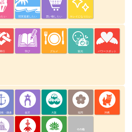
べたい
現実逃避したい
買い物したい
キレイになりたい
孝行
学び
グルメ
観光
パワースポット
湘南・鎌倉
金沢
大阪
福岡
沖縄
その他