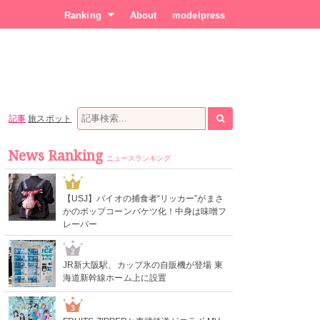
Ranking
About
modelpress
記事
旅スポット
News Ranking
ニュースランキング
1
【USJ】バイオの捕食者“リッカー”がまさ
かのポップコーンバケツ化！中身は味噌フ
レーバー
2
JR新大阪駅、カップ氷の自販機が登場 東
海道新幹線ホーム上に設置
3