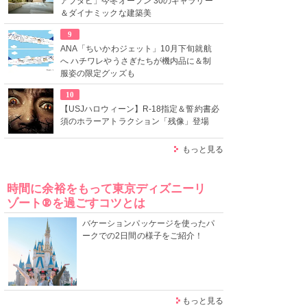
アブダビ」今冬オープン 30のギャラリー
＆ダイナミックな建築美
9
ANA「ちいかわジェット」10月下旬就航
へ ハチワレやうさぎたちが機内品に＆制
服姿の限定グッズも
10
【USJハロウィーン】R-18指定＆誓約書必
須のホラーアトラクション「残像」登場
もっと見る
時間に余裕をもって東京ディズニーリ
ゾート®を過ごすコツとは
バケーションパッケージを使ったパ
ークでの2日間の様子をご紹介！
もっと見る