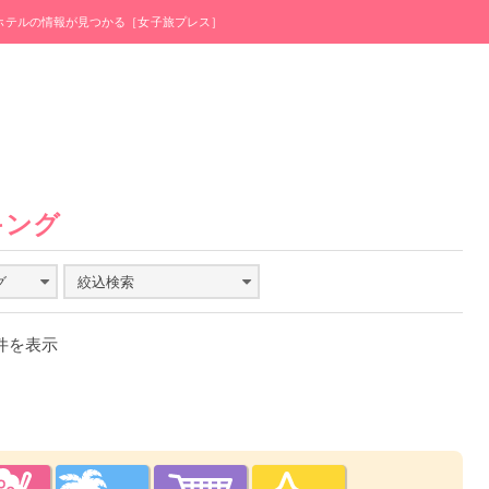
・ホテルの情報が見つかる［女子旅プレス］
キング
グ
絞込検索
0件を表示