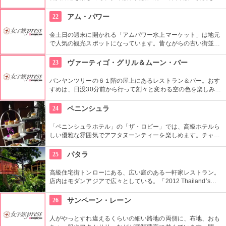
れるので背景も理解できるのが嬉しい。 要予約。
22
アム・パワー
金土日の週末に開かれる「アムパワー水上マーケット」は地元
で人気の観光スポットになっています。昔ながらの古い街並み
が残された川の両脇には屋台がたくさん並んでいて活気があり
ます。昼はマーケットやお寺のを見学、夜にはメークローン川
23
ヴァーティゴ・グリル＆ムーン・バー
でホタル観賞ができるボートツアーが人気です。
バンヤンツリーの６１階の屋上にあるレストラン＆バー。おす
すめは、日没30分前から行って刻々と変わる空の色を楽しみな
がら過ごすこと。360度見渡せる景色はまさに天国の様。ドレ
スコードがあるので服装選びには気を付けて。
24
ペニンシュラ
「ペニンシュラホテル」の「ザ・ロビー」では、高級ホテルら
しい優雅な雰囲気でアフタヌーンティーを楽しめます。チャオ
プラヤー川を臨むテラス席では、生演奏を聞きながらゆっくり
とくつろげます。3段ティースタンドには、数種類のスイー
25
パタラ
ツ、サンドイッチ、スコーンなどがのせられてきます。
高級住宅街トンローにある、広い庭のある一軒家レストラン。
店内はモダンアジアで広々としている。「2012 Thailand’s
BEST RESTAURANTS」に選ばれるほどの腕前で、ロンドンを
始め海外にも支店を持つ有名店。上品な味付けで、サービスも
26
サンペーン・レーン
満点。
人がやっとすれ違えるくらいの細い路地の両側に、布地、おも