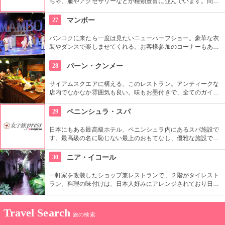
ちゃ、服やアクセサリーなどが種類豊富に並んでいます。問屋
市場なのでまとめて買うと安くしてもらえたり、値段交渉をし
て買う事ができます。地元のタイ人や海外から買い付けに来た
27
マンボー
バイヤーで混み合っています。
バンコクに来たら一度は見たいニューハーフショー。豪華な衣
装やダンスで楽しませてくれる。お客様参加のコーナーもあ
り。終わったらロビーで待とう。ニューハーフの方々と一緒に
写真を撮ることが出来る。バンコク中心部から10キロ弱にある
28
パーン・クンメー
ので、タクシーかバスツアーでの参加を。
サイアムスクエアに構える、このレストラン。アンティークな
店内でなかなか雰囲気も良い。味もお墨付きで、全てのガイド
ブックにも載っているほど。、19時から22時頃までタイ古典楽
器の演奏が聞ける。
29
ペニンシュラ・スパ
日本にもある最高級ホテル、ペニンシュラ内にあるスパ施設で
す。最高級の名に恥じない最上のおもてなし、優雅な施設での
施術を受けられます。
30
ニア・イコール
一軒家を改装したショップ兼レストランで、２階がタイレスト
ラン。料理の味付けは、日本人好みにアレンジされており日本
人に人気。お洒落なインテリアで優雅なひと時を過ごせる。１
Fはお洒落でセンスのいいタイを中心とした東南アジアの生活
雑貨やアンティーク家具を販売するショップ。
Travel Search
旅の検索