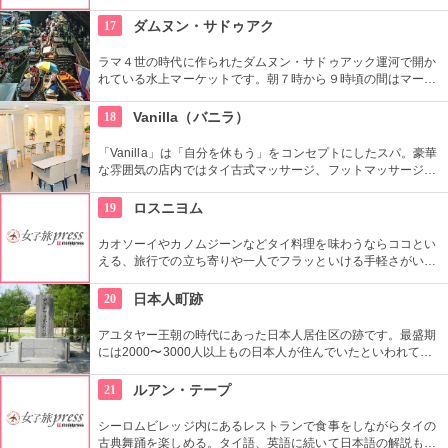
ェスタイルで好きなものを好きなだけ頂ける。大きな窓から素
晴らしいバンコクの夜景を楽しめる。
17
ダムヌン・サドゥアク
ラマ４世の時代に作られたダムヌン・サドゥアック運河で開か
れている水上マーケットです。朝７時から９時頃の間はマーケ
ットが最も賑う時間です。新鮮な野菜やフルーツ、生活用品な
どを積んだ小舟が水上を行き来している中を舟に乗って水上シ
18
Vanilla（バニラ）
ョッピングを楽しめます。買う時は舟を止めてもらって値段交
渉をします。
「Vanilla」は「自分を休もう」をコンセプトにしたスパ。豪華
な雰囲気の店内ではタイ古式マッサージ、フットマッサージ、
フェイシャルトリートメントなどが受けられます。マッサージ
メニューは300バーツ（約900円）からと日本より安価なとこ
19
ロスニヨム
ろがタイならでは。数種類ものハーブを詰め込んだオーガニッ
クハーバルボールでのマッサージや、全身をほぐし身体を活性
カオソーイやカノムジーンなどタイ料理を味わうならココとい
化するタイ古式マッサージ、さらに金箔やアロマキャンドルの
える、旅行での立ち寄りや一人でフラッといける手軽さがいい
ようなユニークな素材を用いたオイルマッサージも体験できま
お店です。クラシカルでおしゃれな店内のデザインも一見の価
す。人目を気にしなくて良いプライベートルームと、初めてで
値アリです。
20
日本人町跡
も気軽に受けられるフットマッサージスペースの両方が用意さ
れています。
アユタヤー王朝の時代にあった日本人居住区の跡です。最盛期
には2000〜3000人以上もの日本人が住んでいたといわれてい
ます。是非一度その遺跡を訪れてほしいです。
21
ルアン・テープ
シーロムビレッジ内にあるレストランで食事をしながらタイの
古典舞踊を楽しめる。タイ語、英語に続いて日本語の解説も流