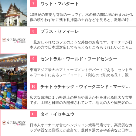
の服や、レザー小物などが並んでいます。ビーズを使ったパー
7
ワット・マハタート
ティーバッグは人気商品です。
13世紀の重要な寺院の一つです。木の根の間に埋め込まれた仏
像の頭やわずかに残る礼拝堂の土台などを見ると、激動の時代
を経てきたという足跡を垣間見ることができます。
8
プラス・セフィーレ
一見おしゃれなカフェのような外観のお店です。オーナーが日
本人の方で日本語対応してもらえるところもうれしいところで
す。安く利用できるところと、きれいな店内に日本人にもとて
も人気です。
9
セントラル・ワールド・フードセンター
東南アジア最大のアミューズメントデパートである、セントラ
ルワールドにあるフードコート。７階なので眺めも良く、観光
客だけでなく地元人でも賑わう。フードコート内のお店はタイ
料理を中心に中華料理やインド料理日本食等々、各種あり。お
10
チャトゥチャック・ウィークエンド・マーケット
値段はタイ料理で40B〜。
広大な敷地に１万軒以上の屋台や露天が軒を連ねる巨大な市場
です。土曜と日曜のみ開催されていて、地元の人や観光客の人
気買物スポットとなっています。衣類や雑貨、民芸品など種類
や品揃えが豊富で値段も手頃なのでお土産探しに便利です。屋
11
タイ・イセキュウ
台で飲食をすることもできるので一日楽しめます。
日本人オーナーが営むベンジャロン焼専門店です。高品質なカ
ップや器など品揃えが豊富で、蓋付き湯のみや茶碗など日本人
向けの商品も揃っています。職人さんがベンジャロン焼きの絵