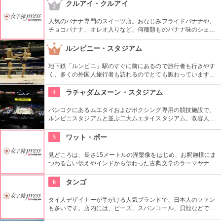
景と雰囲気は必見。バーは予約不要だが、レストラン早めに予
クルアイ・クルアイ
2
約を。
人気のバナナ専門のスイーツ店。おなじみフライドバナナや、
チョコバナナ、オレオ入りなど、何種類ものバナナ味のシェイ
クなど品ぞろえも豊富。バナナ好きなあなたもそうでないあな
たも、サイアムにきたら是非寄ってみよう。
ルンビニー・スタジアム
3
地下鉄「ルンビニ」駅のすぐに前にあるので旅行者も行きやす
く、多くの外国人旅行者も訪れるのでとても賑わっています。
リングサイドで観戦する外国人観光客に加え地元タイ人の熱狂
的なファンで盛り上がるこのスタジアムで一緒に盛りあがろ
4
ラチャダムヌーン・スタジアム
う。
バンコクにあるムエタイおよびボクシング専用の競技施設で、
ルンビニスタジアムと並ぶ二大ムエタイスタジアム。収容人数
はなんと1万人以上。地元の人と混ざって本場のムエタイを観
戦したい。
5
ワット・ポー
見どころは、長さ15メートルの涅槃像をはじめ、お釈迦様にま
つわる言い伝えやインドから伝わった古典文学のラーマヤナな
どを描いた本堂の壁画など。お寺だけでなく、タイマッサージ
の総本山・タイ初の大学・バンコク最古寺、いくつもの顔を持
6
タンゴ
つ。ワットポー内には敷地内に２か所あるタイ古式マッサージ
場があり、マッサージを受けることができるのでおすすめ。
タイ人デザイナーが手がける人気ブランドで、日本人のファン
も多いです。店内には、ビーズ、スパンコール、貝殻などでカ
ラフルにデコレーションされている靴やバッグ、エスニック調