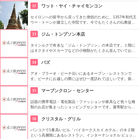
付作業をしている所を見学できます。予約制で絵付け教室もや
12
ワット・ヤイ・チャイモンコン
っています。
セイロンへの留学から戻ってきた僧侶のために、1357年初代王
ウー・トーンが建立した寺院です。今でもたくさんの仏教徒が
足を運び、週末には観光客も多く訪れます。高さ72mの巨大な
塔、横になった涅槃の仏像、チェディ前であぐらを組む大きな
13
ジム・トンプソン本店
仏像など、どれもすごいスケールです。
タイシルクで有名な「ジム・トンプソン」の本店です。１階に
はネクタイやスカーフなどの小物類がたくさん並んでいてお土
産選びに便利です。２階は洋服やドレス、高級バッグなどが揃
っていて、オーダーメイドの服を作ることも可能です。
14
バズ
アオ・プラーオ・ビーチ沿いにあるオープン・レストランで
す。ビーチにお越しの際にはぜひ一度訪れてほしいです。新鮮
なシーフード料理などを堪能してください。
15
マーブンクロン・センター
話題の携帯電話・電化製品・ファッションや家具など色々な種
類のお店が集まったショッピングセンターです。最寄駅からの
アクセスも良く、旅行者にとても人気のある場所です。秋葉原
の通りを一つにまとめたような印象です。
16
クリスタル・グリル
バンコクで1番高いビル「バイヨークスカイ ホテル」の８２階
という高層階にあるレストラン。インターナショナル ビュッフ