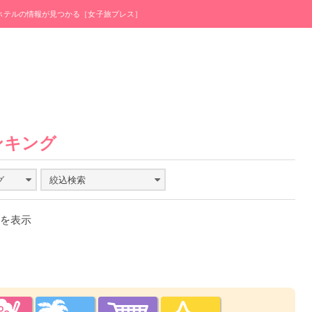
・ホテルの情報が見つかる［女子旅プレス］
ンキング
グ
絞込検索
件を表示