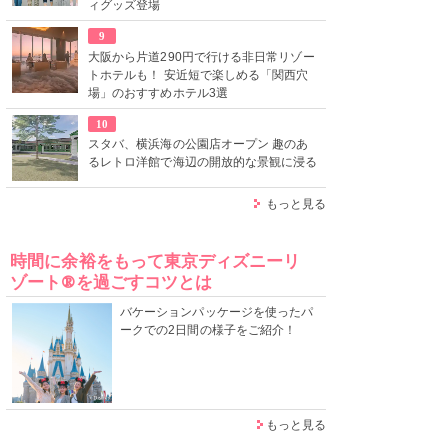
ィグッズ登場
9
大阪から片道290円で行ける非日常リゾー
トホテルも！ 安近短で楽しめる「関西穴
場」のおすすめホテル3選
10
スタバ、横浜海の公園店オープン 趣のあ
るレトロ洋館で海辺の開放的な景観に浸る
もっと見る
時間に余裕をもって東京ディズニーリ
ゾート®を過ごすコツとは
バケーションパッケージを使ったパ
ークでの2日間の様子をご紹介！
もっと見る