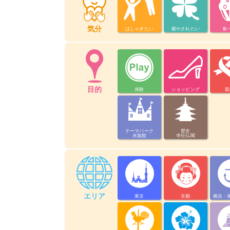
気分
はしゃぎたい
癒やされたい
食
目的
体験
ショッピング
親
テーマパーク
歴史
水族館
寺社仏閣
エリア
東京
京都
横浜・