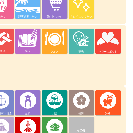
べたい
現実逃避したい
買い物したい
キレイになりたい
孝行
学び
グルメ
観光
パワースポット
湘南・鎌倉
金沢
大阪
福岡
沖縄
その他