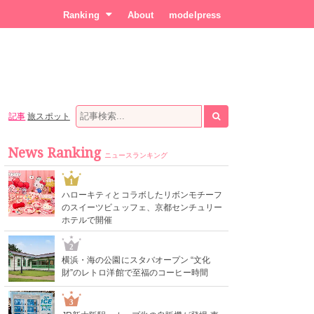
Ranking
About
modelpress
記事
旅スポット
News Ranking
ニュースランキング
1
ハローキティとコラボしたリボンモチーフ
のスイーツビュッフェ、京都センチュリー
ホテルで開催
2
横浜・海の公園にスタバオープン “文化
財”のレトロ洋館で至福のコーヒー時間
3