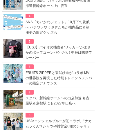
JR新大阪駅、カップ氷の自販機が登場 東
海道新幹線ホーム上に設置
4
ANA「ちいかわジェット」10月下旬就航
へ ハチワレやうさぎたちが機内品に＆制
服姿の限定グッズも
5
【USJ】バイオの捕食者“リッカー”がまさ
かのポップコーンバケツ化！中身は味噌フ
レーバー
6
FRUITS ZIPPERと東武鉄道がコラボ MV
の世界観を再現した特別トレイン＆メンバ
ーの限定アナウンス
7
スタバ、新幹線ホームへの出店加速 名古
屋駅＆京都駅にも2027年出店へ
8
USJ×エンジェルブルーが初コラボ、“ナカ
ムラくん”Tシャツや雑貨全6種のチャリテ