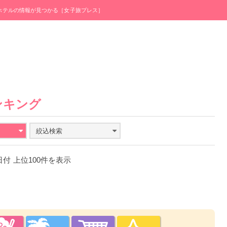
・ホテルの情報が見つかる［女子旅プレス］
ンキング
絞込検索
0日付 上位100件を表示