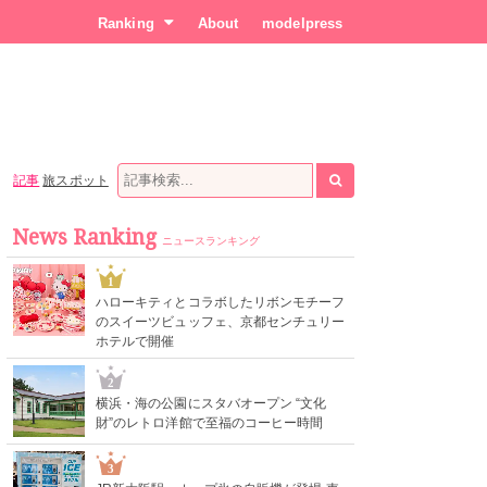
Ranking
About
modelpress
記事
旅スポット
News Ranking
ニュースランキング
1
ハローキティとコラボしたリボンモチーフ
のスイーツビュッフェ、京都センチュリー
ホテルで開催
2
横浜・海の公園にスタバオープン “文化
財”のレトロ洋館で至福のコーヒー時間
3