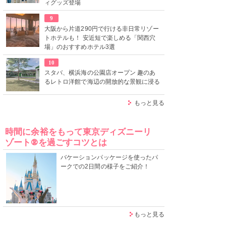
ィグッズ登場
9
大阪から片道290円で行ける非日常リゾー
トホテルも！ 安近短で楽しめる「関西穴
場」のおすすめホテル3選
10
スタバ、横浜海の公園店オープン 趣のあ
るレトロ洋館で海辺の開放的な景観に浸る
もっと見る
時間に余裕をもって東京ディズニーリ
ゾート®を過ごすコツとは
バケーションパッケージを使ったパ
ークでの2日間の様子をご紹介！
もっと見る