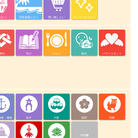
べたい
現実逃避したい
買い物したい
キレイになりたい
孝行
学び
グルメ
観光
パワースポット
湘南・鎌倉
金沢
大阪
福岡
沖縄
その他