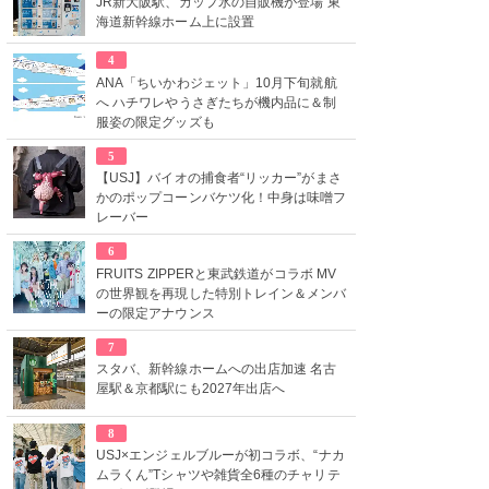
JR新大阪駅、カップ氷の自販機が登場 東
海道新幹線ホーム上に設置
4
ANA「ちいかわジェット」10月下旬就航
へ ハチワレやうさぎたちが機内品に＆制
服姿の限定グッズも
5
【USJ】バイオの捕食者“リッカー”がまさ
かのポップコーンバケツ化！中身は味噌フ
レーバー
6
FRUITS ZIPPERと東武鉄道がコラボ MV
の世界観を再現した特別トレイン＆メンバ
ーの限定アナウンス
7
スタバ、新幹線ホームへの出店加速 名古
屋駅＆京都駅にも2027年出店へ
8
USJ×エンジェルブルーが初コラボ、“ナカ
ムラくん”Tシャツや雑貨全6種のチャリテ