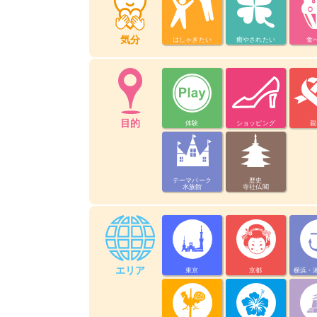
気分
はしゃぎたい
癒やされたい
食
目的
体験
ショッピング
親
テーマパーク
歴史
水族館
寺社仏閣
エリア
東京
京都
横浜・