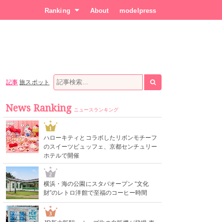
Ranking
About
modelpress
記事
旅スポット
News Ranking
ニュースランキング
1
ハローキティとコラボしたリボンモチーフ
のスイーツビュッフェ、京都センチュリー
ホテルで開催
2
横浜・海の公園にスタバオープン “文化
財”のレトロ洋館で至福のコーヒー時間
3