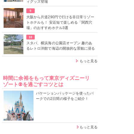
ィグッズ登場
9
大阪から片道290円で行ける非日常リゾー
トホテルも！ 安近短で楽しめる「関西穴
場」のおすすめホテル3選
10
スタバ、横浜海の公園店オープン 趣のあ
るレトロ洋館で海辺の開放的な景観に浸る
もっと見る
時間に余裕をもって東京ディズニーリ
ゾート®を過ごすコツとは
バケーションパッケージを使ったパ
ークでの2日間の様子をご紹介！
もっと見る