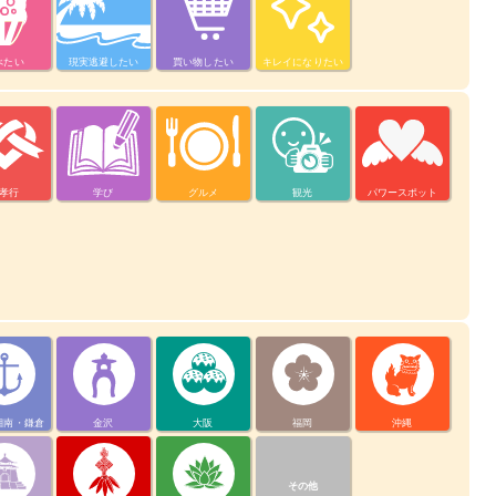
べたい
現実逃避したい
買い物したい
キレイになりたい
孝行
学び
グルメ
観光
パワースポット
湘南・鎌倉
金沢
大阪
福岡
沖縄
その他