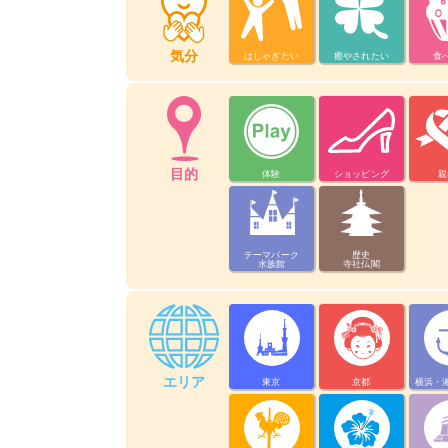
気分
はしゃぎたい
癒やされたい
食
目的
体験
ショッピング
親
テーマパーク
歴史
水族館
寺社仏閣
エリア
東京
京都
横浜・