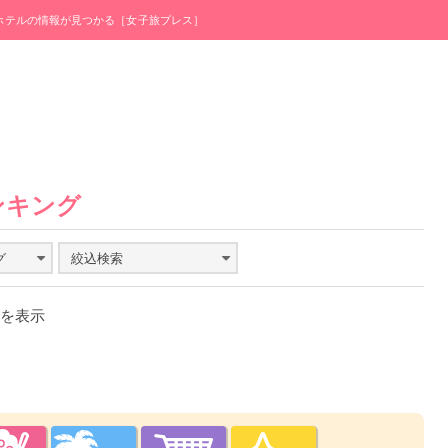
・ホテルの情報が見つかる［女子旅プレス］
ンキング
グ
絞込検索
件を表示