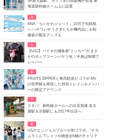
JR新大阪駅、カップ氷の自販機が登場 東
海道新幹線ホーム上に設置
4
ANA「ちいかわジェット」10月下旬就航
へ ハチワレやうさぎたちが機内品に＆制
服姿の限定グッズも
5
【USJ】バイオの捕食者“リッカー”がまさ
かのポップコーンバケツ化！中身は味噌フ
レーバー
6
FRUITS ZIPPERと東武鉄道がコラボ MV
の世界観を再現した特別トレイン＆メンバ
ーの限定アナウンス
7
スタバ、新幹線ホームへの出店加速 名古
屋駅＆京都駅にも2027年出店へ
8
USJ×エンジェルブルーが初コラボ、“ナカ
ムラくん”Tシャツや雑貨全6種のチャリテ