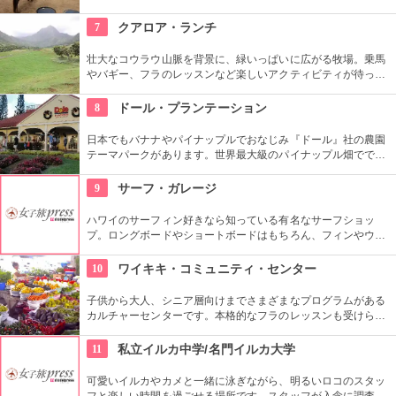
馬に乗りながら大自然をのんびり、ゆっくりと楽しめます。夕
暮れ時のビーチを巡る乗馬プログラムもあります。
7
クアロア・ランチ
壮大なコウラウ山脈を背景に、緑いっぱいに広がる牧場。乗馬
やバギー、フラのレッスンなど楽しいアクティビティが待って
います。名物のハンバーガーも楽しみですね。映画『ジュラシ
ック・パーク』のロケ地としても知られ、ロケ地巡りのバスも
8
ドール・プランテーション
あります。
日本でもバナナやパイナップルでおなじみ『ドール』社の農園
テーマパークがあります。世界最大級のパイナップル畑ででき
た迷路やパイナップル・エキスプレスなど、大人も子供も楽し
めるアトラクションがあります。カワイイお土産もいっぱい。
9
サーフ・ガレージ
ハワイのサーフィン好きなら知っている有名なサーフショッ
プ。ロングボードやショートボードはもちろん、フィンやウェ
ットスーツまでなんでも相談できる専門店。 ボードのレンタル
や保管も行っています。
10
ワイキキ・コミュニティ・センター
子供から大人、シニア層向けまでさまざまなプログラムがある
カルチャーセンターです。本格的なフラのレッスンも受けられ
ます。近くのコンドミニアムに滞在する方の間では、新鮮な野
菜・果物が買える、週2回のファーマーズマーケットも好評で
11
私立イルカ中学/名門イルカ大学
す。
可愛いイルカやカメと一緒に泳ぎながら、明るいロコのスタッ
フと楽しい時間を過ごせる場所です。スタッフが入念に調査す