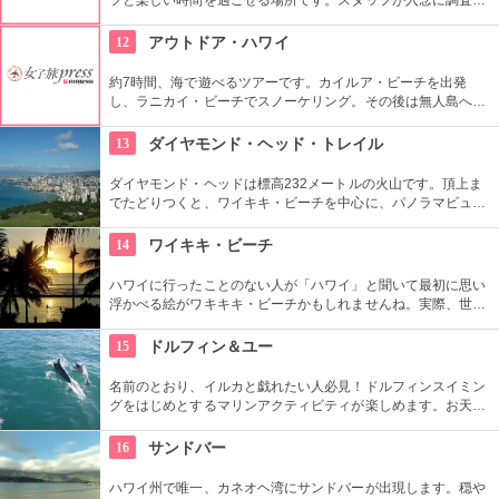
るため、イルカ遭遇率の高さも評判。マリンスポーツやダンス
やフラなどの“授業”もあります。“卒業”時の達成感は一緒の思い
12
アウトドア・ハワイ
出になりそうですね。
約7時間、海で遊べるツアーです。カイルア・ビーチを出発
し、ラニカイ・ビーチでスノーケリング。その後は無人島へゴ
ー！スカヌーをこぎながら、どこまでも続く美しい海を満喫で
きます。日本語スタッフもいますし、送迎やランチもついてい
13
ダイヤモンド・ヘッド・トレイル
ます。
ダイヤモンド・ヘッドは標高232メートルの火山です。頂上ま
でたどりつくと、ワイキキ・ビーチを中心に、パノラマビュー
が広がります。舗装された道ですが、急な階段やゴツゴツした
道もあるので、スニーカーの準備を。
14
ワイキキ・ビーチ
ハワイに行ったことのない人が「ハワイ」と聞いて最初に思い
浮かべる絵がワキキキ・ビーチかもしれませんね。実際、世界
中から観光客が集まる有名な場所です。背景にはダイヤモン
ド・ヘッドが広がるビーチを散策し、「ハワイに来た！」を実
15
ドルフィン＆ユー
感したいものですね。
名前のとおり、イルカと戯れたい人必見！ドルフィンスイミン
グをはじめとするマリンアクティビティが楽しめます。お天気
によってコースを変えてくれるので、イルカに会える確率も高
いそう。バーベキューやフラ、ウクレレ演奏など、嬉しいおも
16
サンドバー
てなしも。
ハワイ州で唯一、カネオヘ湾にサンドバーが出現します。穏や