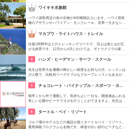
クです。園内ではショーを見たり、火おこしやフラダンスなど
の体験ができます。半日かけてじっくり楽しめます。
ワイキキ水族館
2
ハワイ諸島周辺の魚や生物が400種類以上います。ハワイ固有
種のアザラシやハワイアン・モンクレール、世界一大きなシャ
コ貝など、ここならではの生物も。ダイバーが見た海の世界を
再現したという、バーチャル体験型の水槽も人気です。
マカプウ・ライトハウス・トレイル
3
往復1時間半ほどのトレッキングコースで、頂上は海と山が広
がる絶景です。12月から4月にかけては、ザトウクジラの家族
が見られるかもしれません。舗装された道を歩くので、比較的
気軽に寄れるのではないでしょうか。
4
ハンズ・ヒーデマン・サーフ・スクール
先生は世界大会優勝の輝かしい経歴をお持ちの方。レッスンは
少人数で、比較的リーズナブルなグループレッスンもあるが、
1対1でしっかりと学べるプライベートレッスンもあります。初
心者の方も基本動作からきちんと学んで、いざ海へ！
5
チョコレート・パイナップル・スポーツ・ヨガ・スタジオ
朝早くから外で運動して、気持ちよい一日を。開放感あふれる
美しい公園やビーチでヨガを行うことができますよ。先生は日
本語もOKです。毎週水曜日の夕方、ワイキキビーチウォークの
芝生エリアで無料のヨガレッスンも行っているので、初心者は
6
タートル・ベイ・リゾート
コチラもぜひ。
ゴルフ場やホテルなどの施設が揃うタートルベイ・リゾート。
乗馬体験プログラムも名物です。林道や白い砂のビーチなど、