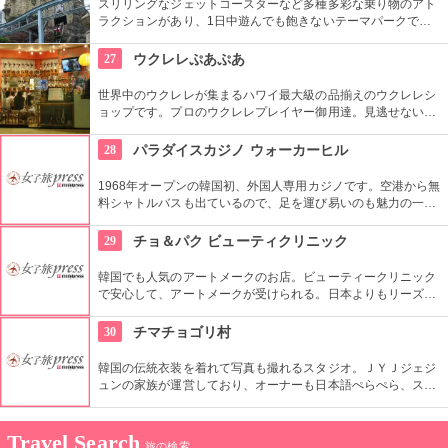
スリリングなジェットコースターなど多種多彩な乗り物のアト
ラクションがあり、1日中遊んでも飽きないテーマパークで
す。ドラマ『ボスを守れ』のロケ地としても有名になりまし
た。夜はお城のライトアップもあり、デートで訪れるのも楽し
27
ウクレレぷあぷあ
そうです。
世界中のウクレレが集まるハワイ最大級の品揃えのウクレレシ
ョップです。プロのウクレレプレイヤー御用達。見逃せないの
は毎日、無料のレッスンを行っていること。1曲弾けるように
なるまで教えてくれるなんて、かなり太っ腹じゃないですか。
28
パラダイスカジノ ウォーカーヒル
1968年オープンの韓国初、外国人専用カジノです。空港から無
料シャトルバスも出ているので、足を運び易いのも魅力の一
つ。旅の楽しみとして、思い出として、大人の世界を味わって
帰るのもいいですね。
29
チョ＆パク ビューティクリニック
韓国でも人気のアートメークのお店。ビューティークリニック
で安心して、アートメークが受けられる。日本よりもリーズナ
ブルにアートメークが受けられるのがうれしいポイント。男性
向けアートメークもあるのでカップルで施術を受けるのもいい
30
チマチョゴリ村
ですね。
韓国の伝統衣装を着れて写真も撮れるスタジオ。ＪＹＪジェジ
ュンの家族が運営しており、オーナーも日本語ぺらぺら、スタ
ッフも日本人がいるので言葉の心配もなし。女性はもちろん、
男性や小さな子供用の衣装も沢山あり、カップル写真に家族写
真、友達同士の記念にもってこい。
Travel Search
旅の検索