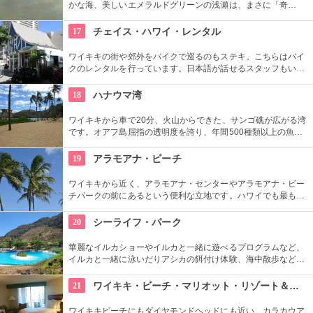
かな海、美しいエメラルドグリーンの浅瀬は、まさに「奇
跡」。船に乗ってサンドバーへ出かけることができる現地ツア
ーが組まれているので、ぜひ利用してみて。
17
チェイス・ハワイ・レンタル
ワイキキの街や郊外をバイクで巡るのもステキ。こちらはバイ
クのレンタルを行っています。日本語が話せるスタッフもいる
ので、安心。オススメのコースをぜひ聞いてみよう。ハーレー
のレンタルでも有名ですよ。
18
ハナウマ湾
ワイキキから車で20分、火山からできた、サンゴ礁が広がる湾
です。オアフ島屈指の透明度を誇り、年間500種類以上の魚が
生息しています。スノーケリングスポットとしても人気の場所
で年間100万人以上の観光客が訪れます。
19
アラモアナ・ビーチ
ワイキキから近く、アラモアナ・センターやアラモアナ・ビー
チパークの前にあるという便利な立地です。ハワイでも最も美
しいサンセットが見られると評判です。地元の方も多く、休日
はバーベキューやピクニックをしている人も見られます。
20
シーライフ・パーク
華麗なイルカショーやイルカと一緒に遊べるプログラムなど、
イルカと一緒に泳いだりアシカの餌付け体験、海中散歩など、
家族で遊べるアトラクションがいっぱい。おみやげにイルカの
ヌイグルミやTシャツなどオリジナルグッズも人気です。
21
ワイキキ・ビーチ・マリオット・リゾート＆スパ
ワイキキビーチにもダイヤモンドヘッドにも近い、カラカウア