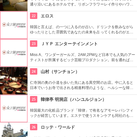
通り沿いにあるホテルです。リボンフラワーレイ作りやハワイ
アンキルト作りのハワイカルチャーのレッスンも好評です。ハ
ワイアンキルトの巨匠が作ったキルト型も買うことができま
22
エロス
す。
韓国と言えば、の一つに入るのが占い。ドリンクを飲みながら
ゆったりとした雰囲気であなたの未来を占ってくれるのがエロ
ス。良く当たると評判で今若い女性にも大人気です。
23
ＪＹＰ エンターテインメント
Miss A、ワンダーガールズ、2AM,2PMなど日本でも人気のアー
ティストが所属するビック芸能プロダクション。前を通れば、
運よく芸能人に会えるかも？！
24
山村（サンチョン）
仁寺洞の奥の小道を歩いた先にある異空間のお店。中に入ると
日本でいうお寺で出される精進料理のような、ヘルシーな韓定
食をいただくことができます。夜はショータイムもあり、美し
い民族衣装を着た人が伝統芸能を披露します。お食事と一緒に
25
韓律亭 明洞店（ハンユルジョン）
楽しめます。
韓国最大の化粧品ブランド「韓律」で有名なアモーレパシフィ
ックが経営しています。エステで使うスキンケアも同社のもの
を使用。韓方をベースとしたプログラムを受けることができま
す。
26
ロッテ・ワールド