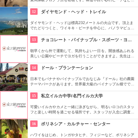
馬に乗りながら大自然をのんびり、ゆっくりと楽しめます。夕
暮れ時のビーチを巡る乗馬プログラムもあります。
12
ダイヤモンド・ヘッド・トレイル
ダイヤモンド・ヘッドは標高232メートルの火山です。頂上ま
でたどりつくと、ワイキキ・ビーチを中心に、パノラマビュー
が広がります。舗装された道ですが、急な階段やゴツゴツした
道もあるので、スニーカーの準備を。
13
チョコレート・パイナップル・スポーツ・ヨガ・スタジオ
朝早くから外で運動して、気持ちよい一日を。開放感あふれる
美しい公園やビーチでヨガを行うことができますよ。先生は日
本語もOKです。毎週水曜日の夕方、ワイキキビーチウォークの
芝生エリアで無料のヨガレッスンも行っているので、初心者は
14
ドール・プランテーション
コチラもぜひ。
日本でもバナナやパイナップルでおなじみ『ドール』社の農園
テーマパークがあります。世界最大級のパイナップル畑ででき
た迷路やパイナップル・エキスプレスなど、大人も子供も楽し
めるアトラクションがあります。カワイイお土産もいっぱい。
15
私立イルカ中学/名門イルカ大学
可愛いイルカやカメと一緒に泳ぎながら、明るいロコのスタッ
フと楽しい時間を過ごせる場所です。スタッフが入念に調査す
るため、イルカ遭遇率の高さも評判。マリンスポーツやダンス
やフラなどの“授業”もあります。“卒業”時の達成感は一緒の思い
16
ポリネシア・カルチャー・センター
出になりそうですね。
ハワイをはじめ、トンガやタヒチ、フィジーなど、ポリネシア