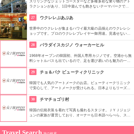
スリリングなジェットコースターなど多種多彩な乗り物のアト
ラクションがあり、1日中遊んでも飽きないテーマパークで
す。ドラマ『ボスを守れ』のロケ地としても有名になりまし
た。夜はお城のライトアップもあり、デートで訪れるのも楽し
27
ウクレレぷあぷあ
そうです。
世界中のウクレレが集まるハワイ最大級の品揃えのウクレレシ
ョップです。プロのウクレレプレイヤー御用達。見逃せないの
は毎日、無料のレッスンを行っていること。1曲弾けるように
なるまで教えてくれるなんて、かなり太っ腹じゃないですか。
28
パラダイスカジノ ウォーカーヒル
1968年オープンの韓国初、外国人専用カジノです。空港から無
料シャトルバスも出ているので、足を運び易いのも魅力の一
つ。旅の楽しみとして、思い出として、大人の世界を味わって
帰るのもいいですね。
29
チョ＆パク ビューティクリニック
韓国でも人気のアートメークのお店。ビューティークリニック
で安心して、アートメークが受けられる。日本よりもリーズナ
ブルにアートメークが受けられるのがうれしいポイント。男性
向けアートメークもあるのでカップルで施術を受けるのもいい
30
チマチョゴリ村
ですね。
韓国の伝統衣装を着れて写真も撮れるスタジオ。ＪＹＪジェジ
ュンの家族が運営しており、オーナーも日本語ぺらぺら、スタ
ッフも日本人がいるので言葉の心配もなし。女性はもちろん、
男性や小さな子供用の衣装も沢山あり、カップル写真に家族写
真、友達同士の記念にもってこい。
Travel Search
旅の検索