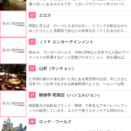
通り沿いにあるホテルです。リボンフラワーレイ作りやハワイ
アンキルト作りのハワイカルチャーのレッスンも好評です。ハ
ワイアンキルトの巨匠が作ったキルト型も買うことができま
22
エロス
す。
韓国と言えば、の一つに入るのが占い。ドリンクを飲みながら
ゆったりとした雰囲気であなたの未来を占ってくれるのがエロ
ス。良く当たると評判で今若い女性にも大人気です。
23
ＪＹＰ エンターテインメント
Miss A、ワンダーガールズ、2AM,2PMなど日本でも人気のアー
ティストが所属するビック芸能プロダクション。前を通れば、
運よく芸能人に会えるかも？！
24
山村（サンチョン）
仁寺洞の奥の小道を歩いた先にある異空間のお店。中に入ると
日本でいうお寺で出される精進料理のような、ヘルシーな韓定
食をいただくことができます。夜はショータイムもあり、美し
い民族衣装を着た人が伝統芸能を披露します。お食事と一緒に
25
韓律亭 明洞店（ハンユルジョン）
楽しめます。
韓国最大の化粧品ブランド「韓律」で有名なアモーレパシフィ
ックが経営しています。エステで使うスキンケアも同社のもの
を使用。韓方をベースとしたプログラムを受けることができま
す。
26
ロッテ・ワールド