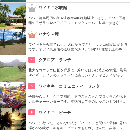
によってコースを変えてくれるので、イルカに会える確率も高
いそう。バーベキューやフラ、ウクレレ演奏など、嬉しいおも
ワイキキ水族館
2
てなしも。
ハワイ諸島周辺の魚や生物が400種類以上います。ハワイ固有
種のアザラシやハワイアン・モンクレール、世界一大きなシャ
コ貝など、ここならではの生物も。ダイバーが見た海の世界を
再現したという、バーチャル体験型の水槽も人気です。
ハナウマ湾
3
ワイキキから車で20分、火山からできた、サンゴ礁が広がる湾
です。オアフ島屈指の透明度を誇り、年間500種類以上の魚が
生息しています。スノーケリングスポットとしても人気の場所
で年間100万人以上の観光客が訪れます。
4
クアロア・ランチ
壮大なコウラウ山脈を背景に、緑いっぱいに広がる牧場。乗馬
やバギー、フラのレッスンなど楽しいアクティビティが待って
います。名物のハンバーガーも楽しみですね。映画『ジュラシ
ック・パーク』のロケ地としても知られ、ロケ地巡りのバスも
5
ワイキキ・コミュニティ・センター
あります。
子供から大人、シニア層向けまでさまざまなプログラムがある
カルチャーセンターです。本格的なフラのレッスンも受けられ
ます。近くのコンドミニアムに滞在する方の間では、新鮮な野
菜・果物が買える、週2回のファーマーズマーケットも好評で
6
ワイキキ・ビーチ
す。
ハワイに行ったことのない人が「ハワイ」と聞いて最初に思い
浮かべる絵がワキキキ・ビーチかもしれませんね。実際、世界