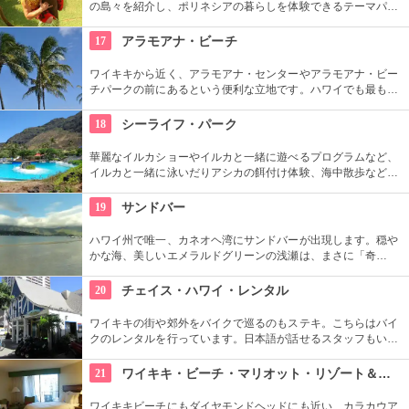
の島々を紹介し、ポリネシアの暮らしを体験できるテーマパー
クです。園内ではショーを見たり、火おこしやフラダンスなど
の体験ができます。半日かけてじっくり楽しめます。
17
アラモアナ・ビーチ
ワイキキから近く、アラモアナ・センターやアラモアナ・ビー
チパークの前にあるという便利な立地です。ハワイでも最も美
しいサンセットが見られると評判です。地元の方も多く、休日
はバーベキューやピクニックをしている人も見られます。
18
シーライフ・パーク
華麗なイルカショーやイルカと一緒に遊べるプログラムなど、
イルカと一緒に泳いだりアシカの餌付け体験、海中散歩など、
家族で遊べるアトラクションがいっぱい。おみやげにイルカの
ヌイグルミやTシャツなどオリジナルグッズも人気です。
19
サンドバー
ハワイ州で唯一、カネオヘ湾にサンドバーが出現します。穏や
かな海、美しいエメラルドグリーンの浅瀬は、まさに「奇
跡」。船に乗ってサンドバーへ出かけることができる現地ツア
ーが組まれているので、ぜひ利用してみて。
20
チェイス・ハワイ・レンタル
ワイキキの街や郊外をバイクで巡るのもステキ。こちらはバイ
クのレンタルを行っています。日本語が話せるスタッフもいる
ので、安心。オススメのコースをぜひ聞いてみよう。ハーレー
のレンタルでも有名ですよ。
21
ワイキキ・ビーチ・マリオット・リゾート＆スパ
ワイキキビーチにもダイヤモンドヘッドにも近い、カラカウア