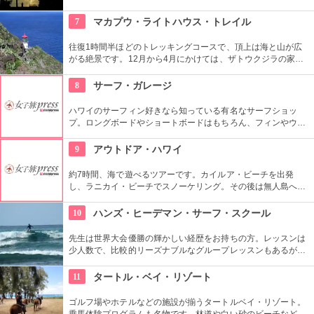
中から観光客が集まる有名な場所です。背景にはダイヤモン
ド・ヘッドが広がるビーチを散策し、「ハワイに来た！」を実
7
マカプウ・ライトハウス・トレイル
感したいものですね。
往復1時間半ほどのトレッキングコースで、頂上は海と山が広
がる絶景です。12月から4月にかけては、ザトウクジラの家族
が見られるかもしれません。舗装された道を歩くので、比較的
気軽に寄れるのではないでしょうか。
8
サーフ・ガレージ
ハワイのサーフィン好きなら知っている有名なサーフショッ
プ。ロングボードやショートボードはもちろん、フィンやウェ
ットスーツまでなんでも相談できる専門店。 ボードのレンタル
や保管も行っています。
9
アウトドア・ハワイ
約7時間、海で遊べるツアーです。カイルア・ビーチを出発
し、ラニカイ・ビーチでスノーケリング。その後は無人島へゴ
ー！スカヌーをこぎながら、どこまでも続く美しい海を満喫で
きます。日本語スタッフもいますし、送迎やランチもついてい
10
ハンズ・ヒーデマン・サーフ・スクール
ます。
先生は世界大会優勝の輝かしい経歴をお持ちの方。レッスンは
少人数で、比較的リーズナブルなグループレッスンもあるが、
1対1でしっかりと学べるプライベートレッスンもあります。初
心者の方も基本動作からきちんと学んで、いざ海へ！
11
タートル・ベイ・リゾート
ゴルフ場やホテルなどの施設が揃うタートルベイ・リゾート。
乗馬体験プログラムも名物です。林道や白い砂のビーチなど、