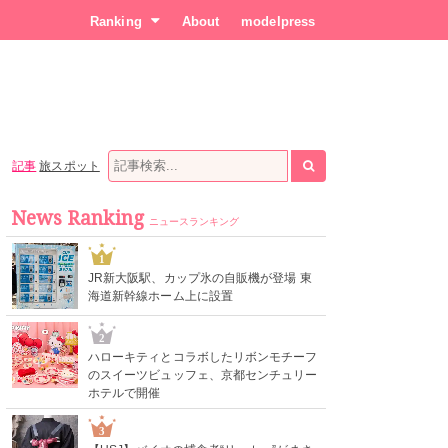
Ranking
About
modelpress
記事
旅スポット
News Ranking
ニュースランキング
1
JR新大阪駅、カップ氷の自販機が登場 東
海道新幹線ホーム上に設置
2
ハローキティとコラボしたリボンモチーフ
のスイーツビュッフェ、京都センチュリー
ホテルで開催
3