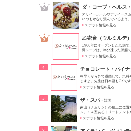
ダ・コーブ・ヘルス
2
アサイーボールやアサイース
いつもかなり混んでいるよう。写
スポット情報を見る
乙密台（ウルミルデ
3
1966年にオープンした老舗
骨スープは、半分凍った状態で出
スポット情報を見る
4
チョコレート・パイナ
朝早くから外で運動して、気持
ますよ。先生は日本語もOKです
スポット情報を見る
5
ザ・スパ
- 韓国
南山（ナムサン）の頂上に位置
ン。１４室あるトリートメントル
スポット情報を見る
6
アイランド ヴィンテ