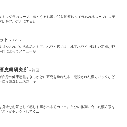
ケトウダラのスープ。鱈とうるち米で12時間煮込んで作られるスープには美
肌をプルプルにすると...
ット
- ハワイ
支持をされている食品ストア。ハワイ店では、地元ハワイで取れた新鮮な野
間によってメニューが...
酒皮膚研究所
- 韓国
が自身の健康悪化をきっかけに研究を重ねた末に開設された漢方パックなど
自ら厳選した漢方エキ...
国
を身近なお茶として感じる事が出来るカフェ。自分の体調に合った漢方茶を
ストがセレクトしてく...