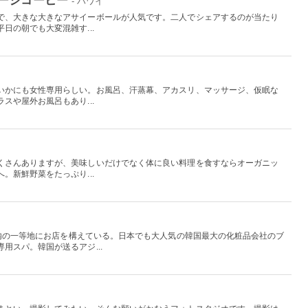
- ハワイ
で、大きな大きなアサイーボールが人気です。二人でシェアするのが当たり
日の朝でも大変混雑す...
いかにも女性専用らしい。お風呂、汗蒸幕、アカスリ、マッサージ、仮眠な
スや屋外お風呂もあり...
くさんありますが、美味しいだけでなく体に良い料理を食すならオーガニッ
。新鮮野菜をたっぷり...
L内の一等地にお店を構えている。日本でも大人気の韓国最大の化粧品会社のブ
用スパ。韓国が送るアジ...
国