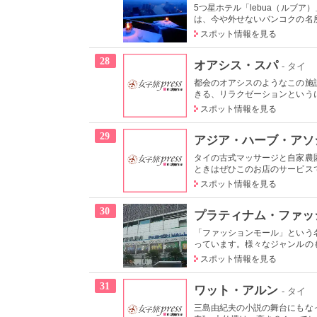
5つ星ホテル「lebua（ルブ
は、今や外せないバンコクの名所
スポット情報を見る
28
オアシス・スパ
- タイ
都会のオアシスのようなこの施
きる、リラクゼーションというに
スポット情報を見る
29
アジア・ハーブ・アソ
タイの古式マッサージと自家農
ときはぜひこのお店のサービスで
スポット情報を見る
30
プラティナム・ファッ
「ファッションモール」という
っています。様々なジャンルのも
スポット情報を見る
31
ワット・アルン
- タイ
三島由紀夫の小説の舞台にもな