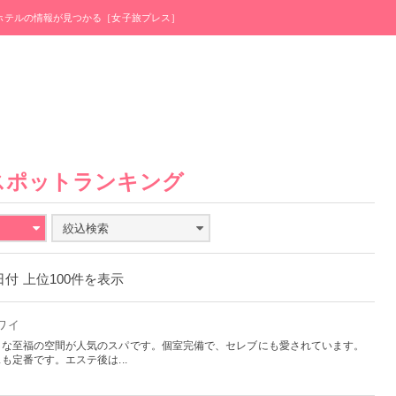
・ホテルの情報が見つかる［女子旅プレス］
スポットランキング
絞込検索
4日付 上位100件を表示
ハワイ
うな至福の空間が人気のスパです。個室完備で、セレブにも愛されています。
定番です。エステ後は...