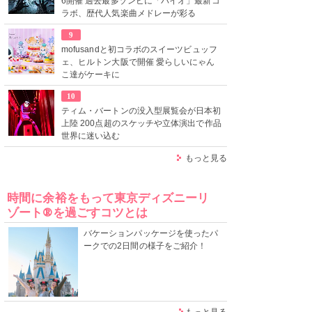
6開催 過去最多ゾンビに「バイオ」最新コ
ラボ、歴代人気楽曲メドレーが彩る
9
mofusandと初コラボのスイーツビュッフ
ェ、ヒルトン大阪で開催 愛らしいにゃん
こ達がケーキに
10
ティム・バートンの没入型展覧会が日本初
上陸 200点超のスケッチや立体演出で作品
世界に迷い込む
もっと見る
時間に余裕をもって東京ディズニーリ
ゾート®を過ごすコツとは
バケーションパッケージを使ったパ
ークでの2日間の様子をご紹介！
もっと見る