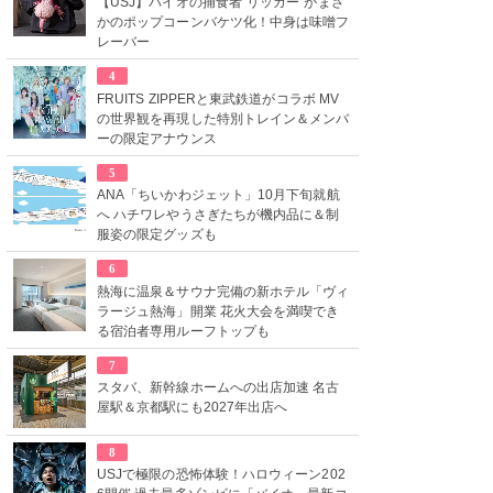
【USJ】バイオの捕食者“リッカー”がまさ
かのポップコーンバケツ化！中身は味噌フ
レーバー
4
FRUITS ZIPPERと東武鉄道がコラボ MV
の世界観を再現した特別トレイン＆メンバ
ーの限定アナウンス
5
ANA「ちいかわジェット」10月下旬就航
へ ハチワレやうさぎたちが機内品に＆制
服姿の限定グッズも
6
熱海に温泉＆サウナ完備の新ホテル「ヴィ
ラージュ熱海」開業 花火大会を満喫でき
る宿泊者専用ルーフトップも
7
スタバ、新幹線ホームへの出店加速 名古
屋駅＆京都駅にも2027年出店へ
8
USJで極限の恐怖体験！ハロウィーン202