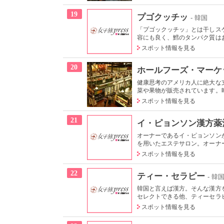
19
プゴクッチッ
- 韓国
「プゴックッチッ」とは干しス
容にも良く、鱈のタンパク質はお
スポット情報を見る
20
ホールフーズ・マーケ
健康思考のアメリカ人に絶大な
菜や果物が販売されています。時
スポット情報を見る
21
イ・ピョンソン漢方薬
オーナーであるイ・ピョンソン
を用いたエステサロン。オーナー
スポット情報を見る
22
ティー・セラピー
- 韓
韓国と言えば漢方。そんな漢方
セレクトできる他、ティーセラピ
スポット情報を見る