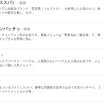
ススパ）
- 韓国
ミアム化粧品ブランド「雪花秀（ソルファス）」を使用した人気のスパ。体
スや疲労を癒し、心の...
ンパッチッ
- 韓国
・チョンウォン氏のお店です。看板メニューは『野菜包みご飯定食』で、薄
ョプサルを野菜に包ん...
ワイ
ックファースト・ベーグル」と賞賛されたベーグルも人気のお店です。メニ
レジ脇に人気メニュー...
イ
もう」をコンセプトにしたスパ。豪華な雰囲気の店内ではタイ古式マッサージ、フ
リートメントなどが受...