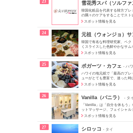
23
雪花秀スパ（ソルファ
韓国化粧品を代表する韓方プレ
の隅々のケアをすることでストレ
スポット情報を見る
24
元祖（ウォンジョ）サ
韓国で有名な料理研究家、ペク
くスライスした色鮮やかなサムギ
スポット情報を見る
25
ポガーツ・カフェ
- ハ
ハワイの地元紙で「最高のブレ
ューがとても豊富で、迷った時は
スポット情報を見る
26
Vanilla（バニラ）
- タ
「Vanilla」は「自分を休
ットマッサージ、フェイシャルト
スポット情報を見る
27
シロッコ
- タイ