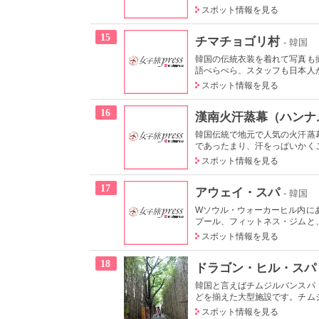
スポット情報を見る
15
チマチョゴリ村
- 韓国
韓国の伝統衣装を着れて写真も
語ぺらぺら、スタッフも日本人が
スポット情報を見る
16
漢南火汗蒸幕（ハンナ
韓国伝統で地元で人気の火汗蒸
であったまり、汗をっぱいかくこ
スポット情報を見る
17
アウェイ・スパ
- 韓国
Wソウル・ウォーカーヒル内に
プール、フィットネス・ジムと、
スポット情報を見る
18
ドラゴン・ヒル・スパ
韓国と言えばチムジルバンスパ
どを揃えた大型施設です。チムジ
スポット情報を見る