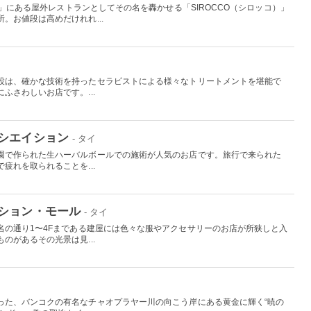
ア）」にある屋外レストランとしてその名を轟かせる「SIROCCO（シロッコ）」
。お値段は高めだけれれ...
設は、確かな技術を持ったセラピストによる様々なトリートメントを堪能で
ふさわしいお店です。...
シエイション
- タイ
園で作られた生ハーバルボールでの施術が人気のお店です。旅行で来られた
疲れを取られることを...
ション・モール
- タイ
名の通り1〜4Fまである建屋には色々な服やアクセサリーのお店が所狭しと入
のがあるその光景は見...
った、バンコクの有名なチャオプラヤー川の向こう岸にある黄金に輝く“暁の