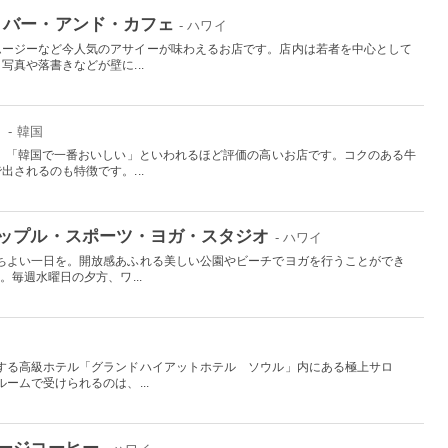
・バー・アンド・カフェ
- ハワイ
ムージーなど今人気のアサイーが味わえるお店です。店内は若者を中心として
真や落書きなどが壁に...
）
- 韓国
で、「韓国で一番おいしい」といわれるほど評価の高いお店です。コクのある牛
されるのも特徴です。...
ップル・スポーツ・ヨガ・スタジオ
- ハワイ
ちよい一日を。開放感あふれる美しい公園やビーチでヨガを行うことができ
。毎週水曜日の夕方、ワ...
する高級ホテル「グランドハイアットホテル ソウル」内にある極上サロ
ームで受けられるのは、...
ージコーヒー