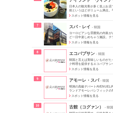
日本人の観光客が多く並ぶお店
前というほどボリューム満点。平
スポット情報を見る
7
スパ・レイ
- 韓国
ヨーロピアンな雰囲気の内装が
ど一日中楽しめちゃう施設。テラ
スポット情報を見る
8
エコパプサン
- 韓国
韓国と言えば美味しいものがた
ク料理を提供するエコパプサンへ
スポット情報を見る
9
アモーレ・スパ
- 韓国
明洞の高級デパートAVENUE
ランドアモーレパシフィックの専
スポット情報を見る
10
古館（コグァン）
- 韓