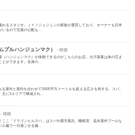
撮れるスタジオ。ＪＹＪジェジュンの家族が運営しており、オーナーも日本
いるので言葉の心配も...
ムプルハンジュンマク）
- 韓国
幕（ハンジュンマク）が体験できるのがこちらのお店。火汗蒸幕は体の芯ま
とができます。全身の...
ある屋外と屋内を合わせて5000平方メートルを超える広さを有する、スパ、
主に3エリアで構成され...
- 韓国
！ここ「ドラゴンヒルスパ」はスパや露天風呂、睡眠室、温水屋外プールな
ル服で一日過ごせる施...