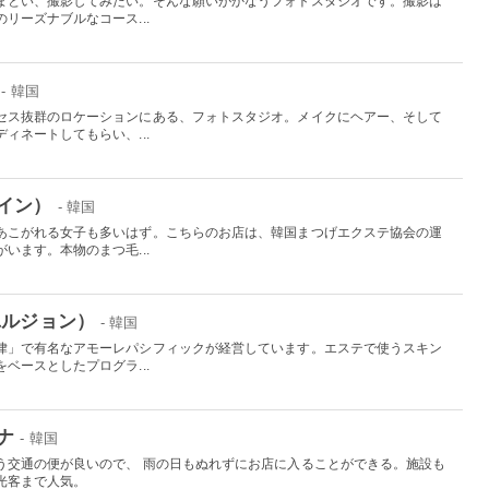
まとい、撮影してみたい。そんな願いがかなうフォトスタジオです。撮影は
リーズナブルなコース...
- 韓国
セス抜群のロケーションにある、フォトスタジオ。メイクにヘアー、そして
ィネートしてもらい、...
イン）
- 韓国
あこがれる女子も多いはず。こちらのお店は、韓国まつげエクステ協会の運
います。本物のまつ毛...
ユルジョン）
- 韓国
律」で有名なアモーレパシフィックが経営しています。エステで使うスキン
ベースとしたプログラ...
ナ
- 韓国
う交通の便が良いので、 雨の日もぬれずにお店に入ることができる。施設も
光客まで人気。