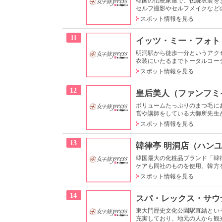
韓国の伝統家屋で、伝統衣装を
セルフ撮影やセルフメイクなどの
スポット情報を見る
11
イッツ・ミー・フォト
明洞駅から徒歩一分というアク
衣装にいたるまでトータルコーデ
スポット情報を見る
12
皇后美人（ファンフミ
ボリュームたっぷりのまつ毛に
営や講師をしている大御所先生が
スポット情報を見る
13
韓律亭 明洞店（ハン
韓国最大の化粧品ブランド「韓
ケアも同社のものを使用。韓方を
スポット情報を見る
14
スパ・レックス・サウ
東大門歴史文化公園駅直結とい
充実しており、地元の人から観