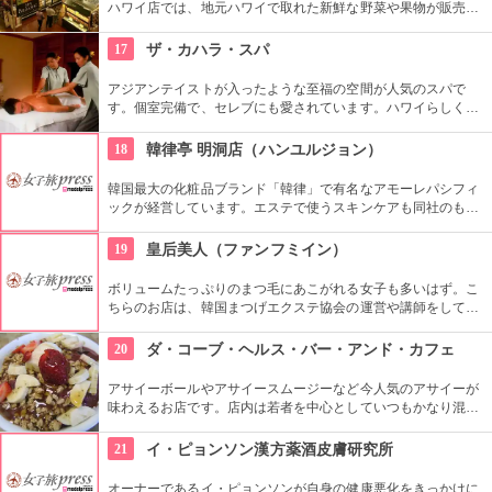
ハワイ店では、地元ハワイで取れた新鮮な野菜や果物が販売さ
れています。時間によってメニューが入れ替わるデリコーナー
も充実していて、ホテルの部屋で食事がしたい人にもお勧めで
17
ザ・カハラ・スパ
す！
アジアンテイストが入ったような至福の空間が人気のスパで
す。個室完備で、セレブにも愛されています。ハワイらしくロ
ミロミのコースも定番です。エステ後はお土産でオリジナルコ
スメを買えば、おうちでも極上なエステ気分が味わえますね。
18
韓律亭 明洞店（ハンユルジョン）
韓国最大の化粧品ブランド「韓律」で有名なアモーレパシフィ
ックが経営しています。エステで使うスキンケアも同社のもの
を使用。韓方をベースとしたプログラムを受けることができま
す。
19
皇后美人（ファンフミイン）
ボリュームたっぷりのまつ毛にあこがれる女子も多いはず。こ
ちらのお店は、韓国まつげエクステ協会の運営や講師をしてい
る大御所先生がいます。本物のまつ毛のように自然にボリュー
ムアップ。かつ、美しく仕上がるので、リピーターも多いで
20
ダ・コーブ・ヘルス・バー・アンド・カフェ
す。
アサイーボールやアサイースムージーなど今人気のアサイーが
味わえるお店です。店内は若者を中心としていつもかなり混ん
でいるよう。写真や落書きなどが壁にあり、おしゃれというよ
りアットホームな雰囲気です。夜にはバーになり、地元のミュ
21
イ・ピョンソン漢方薬酒皮膚研究所
ージシャンの演奏が聴けることもあるのだとか
オーナーであるイ・ピョンソンが自身の健康悪化をきっかけに