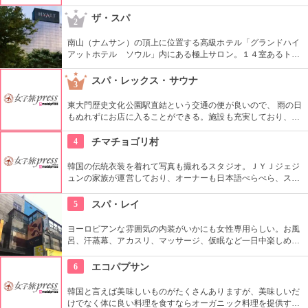
ネス・ジムと、主に3エリアで構成されたスパ。 韓国の陰陽や
古代アーユルヴェーダのトリートメントなど様々な技法をとり
ザ・スパ
2
いれたトリートメントやマッサージをうけられる。露天風呂か
らは韓国の市内が一望てきておすすめ。
南山（ナムサン）の頂上に位置する高級ホテル「グランドハイ
アットホテル ソウル」内にある極上サロン。１４室あるトリ
ートメントルームで受けられるのは、韓国の伝統的な経路マッ
サージとアロマテラピーを融合させたプログラム。カップルで
スパ・レックス・サウナ
3
一緒に受けられるカップルスイートも人気。
東大門歴史文化公園駅直結という交通の便が良いので、 雨の日
もぬれずにお店に入ることができる。施設も充実しており、地
元の人から観光客まで人気。
4
チマチョゴリ村
韓国の伝統衣装を着れて写真も撮れるスタジオ。ＪＹＪジェジ
ュンの家族が運営しており、オーナーも日本語ぺらぺら、スタ
ッフも日本人がいるので言葉の心配もなし。女性はもちろん、
男性や小さな子供用の衣装も沢山あり、カップル写真に家族写
5
スパ・レイ
真、友達同士の記念にもってこい。
ヨーロピアンな雰囲気の内装がいかにも女性専用らしい。お風
呂、汗蒸幕、アカスリ、マッサージ、仮眠など一日中楽しめち
ゃう施設。テラスや屋外お風呂もあり、開放的なリゾート気分
に浸れる。女性だけだから周りを気にする必要がないのも◎。
6
エコパプサン
韓国と言えば美味しいものがたくさんありますが、美味しいだ
けでなく体に良い料理を食すならオーガニック料理を提供する