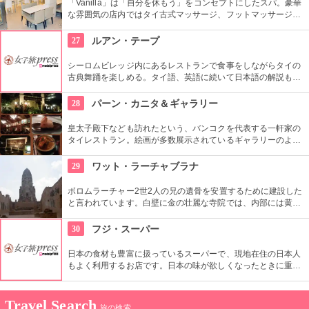
「Vanilla」は「自分を休もう」をコンセプトにしたスパ。豪華
な雰囲気の店内ではタイ古式マッサージ、フットマッサージ、
フェイシャルトリートメントなどが受けられます。マッサージ
メニューは300バーツ（約900円）からと日本より安価なとこ
27
ルアン・テープ
ろがタイならでは。数種類ものハーブを詰め込んだオーガニッ
クハーバルボールでのマッサージや、全身をほぐし身体を活性
シーロムビレッジ内にあるレストランで食事をしながらタイの
化するタイ古式マッサージ、さらに金箔やアロマキャンドルの
古典舞踊を楽しめる。タイ語、英語に続いて日本語の解説も流
ようなユニークな素材を用いたオイルマッサージも体験できま
れるので背景も理解できるのが嬉しい。 要予約。
す。人目を気にしなくて良いプライベートルームと、初めてで
28
パーン・カニタ＆ギャラリー
も気軽に受けられるフットマッサージスペースの両方が用意さ
れています。
皇太子殿下なども訪れたという、バンコクを代表する一軒家の
タイレストラン。絵画が多数展示されているギャラリーのよう
な部屋の中で頂く料理はどれも絶品。「Bangkok’s Best Thai
Restaurant」を1997年から連続受賞中というのもうなづける。
29
ワット・ラーチャブラナ
大事な記念日に行きたいお店。
ボロムラーチャー2世2人の兄の遺骨を安置するために建設した
と言われています。白壁に金の壮麗な寺院では、内部には黄金
の仏像があるなど見ごたえ十分です。また敷地内には、金閣寺
の造りを模した日本人納骨堂もあります。
30
フジ・スーパー
日本の食材も豊富に扱っているスーパーで、現地在住の日本人
もよく利用するお店です。日本の味が欲しくなったときに重宝
します。現地の商品もたくさん扱っているのでお土産を買うに
もいいですよ。
Travel Search
旅の検索