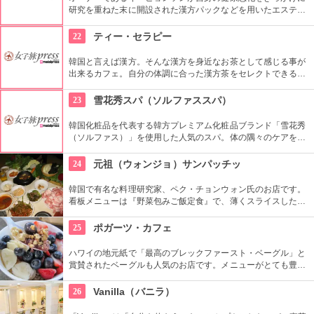
研究を重ねた末に開設された漢方パックなどを用いたエステサ
ロン。オーナー自ら厳選した漢方エキスはなんと10数年物！オ
ーダーメイドで施術は全てオールハンドで丁寧に施され、溜ま
22
ティー・セラピー
った老廃物をすっきりと流してくれます。
韓国と言えば漢方。そんな漢方を身近なお茶として感じる事が
出来るカフェ。自分の体調に合った漢方茶をセレクトできる
他、ティーセラピストがセレクトしてくれたお茶をお持ち帰り
することもできます。
23
雪花秀スパ（ソルファススパ）
韓国化粧品を代表する韓方プレミアム化粧品ブランド「雪花秀
（ソルファス）」を使用した人気のスパ。体の隅々のケアをす
ることでストレスや疲労を癒し、心の安定にもつなげていく施
術が受けれます。自分へのごほうびにいかがでしょう。
24
元祖（ウォンジョ）サンパッチッ
韓国で有名な料理研究家、ペク・チョンウォン氏のお店です。
看板メニューは『野菜包みご飯定食』で、薄くスライスした色
鮮やかなサムギョプサルを野菜に包んでいただきます。用意さ
れる有機野菜はなんと30種類も。見た目も楽しいですよ。
25
ポガーツ・カフェ
ハワイの地元紙で「最高のブレックファースト・ベーグル」と
賞賛されたベーグルも人気のお店です。メニューがとても豊富
で、迷った時はレジ脇に人気メニューの一覧があるのでそこか
らチョイスするといかも知れません。人気のアサイボウルはた
26
Vanilla（バニラ）
っぷりのフルーツとグラノーラ入り。店内のテーブル席の他に
テラス席もあります。