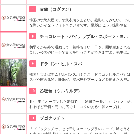
エコパプサンへ。新鮮野菜をたっぷり使ったピビムパプをぜひ
ご堪能あれ。
7
古館（コグァン）
韓国の伝統家屋で、伝統衣装をまとい、撮影してみたい。そん
な願いがかなうフォトスタジオです。撮影はセルフ撮影やセル
フメイクなどのリーズナブルなコースがあるほか、メイクや撮
影をお任せするプランもあります。日本の旅行番組で話題にな
8
チョコレート・パイナップル・スポーツ・ヨガ・スタジオ
った場所です。
朝早くから外で運動して、気持ちよい一日を。開放感あふれる
美しい公園やビーチでヨガを行うことができますよ。先生は日
本語もOKです。毎週水曜日の夕方、ワイキキビーチウォークの
芝生エリアで無料のヨガレッスンも行っているので、初心者は
9
ドラゴン・ヒル・スパ
コチラもぜひ。
韓国と言えばチムジルバンスパ！ここ「ドラゴンヒルスパ」は
スパや露天風呂、睡眠室、温水屋外プールなどを揃えた大型施
設です。チムジル服で一日過ごせる施設内には、シネマホール
やゴルフ練習場、マッサージ、レストランなど様々なお楽しみ
10
乙密台（ウルミルデ）
スポットがあるので、時間が過ぎるのもあっという間です！
1966年にオープンした老舗で、「韓国で一番おいしい」といわ
れるほど評価の高いお店です。コクのある牛骨スープは、半分
凍った状態で出されるのも特徴です。コシのあるかみ応えのあ
る麺も絶品です。
11
プゴクッチッ
「プゴックッチッ」とは干しスケトウダラのスープ。鱈とうる
ち米で12時間煮込んで作られるスープには美容にも良く、鱈の