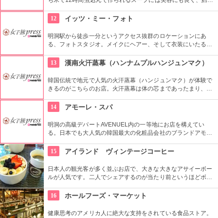
タンパク質はお肌をプルプルにすると言われています。優しい
味のスープは朝食にお勧めです。
12
イッツ・ミー・フォト
明洞駅から徒歩一分というアクセス抜群のロケーションにあ
る、フォトスタジオ。メイクにヘアー、そして衣装にいたるま
でトータルコーディネートしてもらい、プロのカメラマンが撮
影して作品を持ち帰ることができる。国内外多くの方から支持
13
漢南火汗蒸幕（ハンナムプルハンジュンマク）
を受けており、様々なメディアに取り上げられている有名店。
韓国伝統で地元で人気の火汗蒸幕（ハンジュンマク）が体験で
きるのがこちらのお店。火汗蒸幕は体の芯まであったまり、汗
をっぱいかくことができます。全身の新陳代謝が促進され、毒
素や老廃物をたくさん出すことができるので旅の疲れもリフレ
14
アモーレ・スパ
ッシュできます。日本語も対応していますので、初めての方も
安心ですね。美容と健康にぜひ。
明洞の高級デパートAVENUEL内の一等地にお店を構えてい
る。日本でも大人気の韓国最大の化粧品会社のブランドアモー
レパシフィックの専用スパ。韓国が送るアジア特有のトリート
メント内容はソウル国内だけでなく、海外の著名人からも高い
15
アイランド ヴィンテージコーヒー
評価を得ています。ゴージャスな空間の中で極上のエステはい
かがでしょう。要予約です。
日本人の観光客が多く並ぶお店で、大きな大きなアサイーボー
ルが人気です。二人でシェアするのが当たり前というほどボリ
ューム満点。平日の朝でも大変混雑するそうですが、長く待っ
てでも食べる価値はあります。
16
ホールフーズ・マーケット
健康思考のアメリカ人に絶大な支持をされている食品ストア。