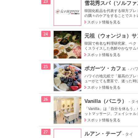
23
雪花秀スパ（ソルファ
韓国化粧品を代表する韓方プレ
の隅々のケアをすることでストレ
スポット情報を見る
24
元祖（ウォンジョ）サ
韓国で有名な料理研究家、ペク
くスライスした色鮮やかなサムギ
スポット情報を見る
25
ポガーツ・カフェ
- ハ
ハワイの地元紙で「最高のブレ
ューがとても豊富で、迷った時は
スポット情報を見る
26
Vanilla（バニラ）
- タ
「Vanilla」は「自分を休
ットマッサージ、フェイシャルト
スポット情報を見る
27
ルアン・テープ
- タイ