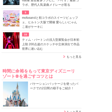
6開催 過去最多ゾンビに「バイオ」最新コ
ラボ、歴代人気楽曲メドレーが彩る
9
mofusandと初コラボのスイーツビュッフ
ェ、ヒルトン大阪で開催 愛らしいにゃん
こ達がケーキに
10
ティム・バートンの没入型展覧会が日本初
上陸 200点超のスケッチや立体演出で作品
世界に迷い込む
もっと見る
時間に余裕をもって東京ディズニーリ
ゾート®を過ごすコツとは
バケーションパッケージを使ったパ
ークでの2日間の様子をご紹介！
もっと見る