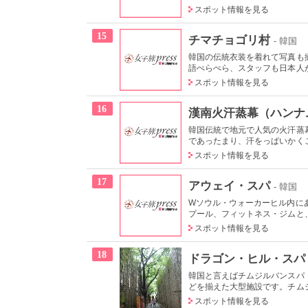
スポット情報を見る
15
チマチョゴリ村
- 韓国
韓国の伝統衣装を着れて写真も
語ぺらぺら、スタッフも日本人が
スポット情報を見る
16
漢南火汗蒸幕（ハンナ
韓国伝統で地元で人気の火汗蒸
であったまり、汗をっぱいかくこ
スポット情報を見る
17
アウェイ・スパ
- 韓国
Wソウル・ウォーカーヒル内に
プール、フィットネス・ジムと、
スポット情報を見る
18
ドラゴン・ヒル・スパ
韓国と言えばチムジルバンスパ
どを揃えた大型施設です。チムジ
スポット情報を見る