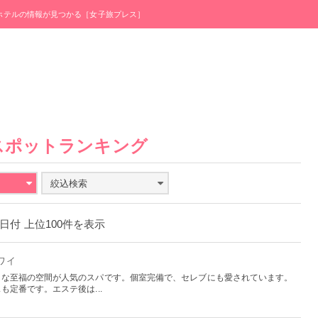
・ホテルの情報が見つかる［女子旅プレス］
スポットランキング
絞込検索
月4日付 上位100件を表示
ハワイ
うな至福の空間が人気のスパです。個室完備で、セレブにも愛されています。
定番です。エステ後は...