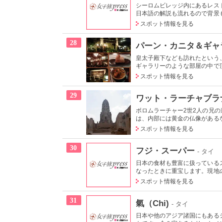
シーロムビレッジ内にあるレス
日本語の解説も流れるので背景も
スポット情報を見る
28
パーン・カニタ＆ギャ
皇太子殿下なども訪れたという
ギャラリーのような部屋の中で頂
スポット情報を見る
29
ワット・ラーチャブラ
ボロムラーチャー2世2人の兄
は、内部には黄金の仏像があるな
スポット情報を見る
30
フジ・スーパー
- タイ
日本の食材も豊富に扱っている
なったときに重宝します。現地の
スポット情報を見る
31
氣（Chi)
- タイ
日本や他のアジア諸国にもある