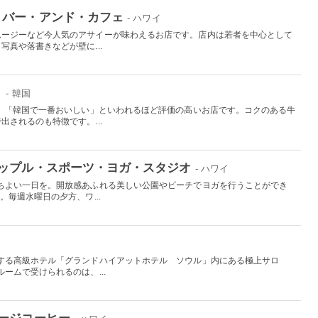
・バー・アンド・カフェ
- ハワイ
ムージーなど今人気のアサイーが味わえるお店です。店内は若者を中心として
真や落書きなどが壁に...
）
- 韓国
で、「韓国で一番おいしい」といわれるほど評価の高いお店です。コクのある牛
されるのも特徴です。...
ップル・スポーツ・ヨガ・スタジオ
- ハワイ
ちよい一日を。開放感あふれる美しい公園やビーチでヨガを行うことができ
。毎週水曜日の夕方、ワ...
する高級ホテル「グランドハイアットホテル ソウル」内にある極上サロ
ームで受けられるのは、...
ージコーヒー