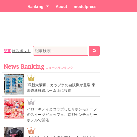
Ranking
About
modelpress
記事
旅スポット
News Ranking
ニュースランキング
1
JR新大阪駅、カップ氷の自販機が登場 東
海道新幹線ホーム上に設置
2
ハローキティとコラボしたリボンモチーフ
のスイーツビュッフェ、京都センチュリー
ホテルで開催
3