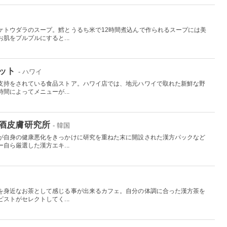
ケトウダラのスープ。鱈とうるち米で12時間煮込んで作られるスープには美
肌をプルプルにすると...
ット
- ハワイ
支持をされている食品ストア。ハワイ店では、地元ハワイで取れた新鮮な野
間によってメニューが...
酒皮膚研究所
- 韓国
が自身の健康悪化をきっかけに研究を重ねた末に開設された漢方パックなど
自ら厳選した漢方エキ...
国
を身近なお茶として感じる事が出来るカフェ。自分の体調に合った漢方茶を
ストがセレクトしてく...