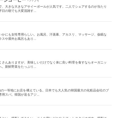
- ハワイ
で、大きな大きなアサイーボールが人気です。二人でシェアするのが当たり
日の朝でも大変混雑す...
いかにも女性専用らしい。お風呂、汗蒸幕、アカスリ、マッサージ、仮眠な
スや屋外お風呂もあり...
くさんありますが、美味しいだけでなく体に良い料理を食すならオーガニッ
。新鮮野菜をたっぷり...
L内の一等地にお店を構えている。日本でも大人気の韓国最大の化粧品会社のブ
用スパ。韓国が送るアジ...
国