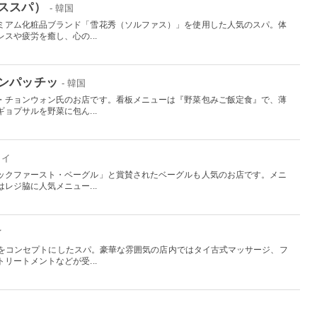
ススパ）
- 韓国
ミアム化粧品ブランド「雪花秀（ソルファス）」を使用した人気のスパ。体
スや疲労を癒し、心の...
ンパッチッ
- 韓国
・チョンウォン氏のお店です。看板メニューは『野菜包みご飯定食』で、薄
ョプサルを野菜に包ん...
ワイ
ックファースト・ベーグル」と賞賛されたベーグルも人気のお店です。メニ
レジ脇に人気メニュー...
イ
もう」をコンセプトにしたスパ。豪華な雰囲気の店内ではタイ古式マッサージ、フ
リートメントなどが受...