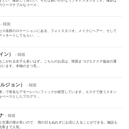
まとい、撮影してみたい。そんな願いがかなうフォトスタジオです。撮影は
リーズナブルなコース...
- 韓国
セス抜群のロケーションにある、フォトスタジオ。メイクにヘアー、そして
ィネートしてもらい、...
イン）
- 韓国
あこがれる女子も多いはず。こちらのお店は、韓国まつげエクステ協会の運
います。本物のまつ毛...
ユルジョン）
- 韓国
律」で有名なアモーレパシフィックが経営しています。エステで使うスキン
ベースとしたプログラ...
ナ
- 韓国
う交通の便が良いので、 雨の日もぬれずにお店に入ることができる。施設も
光客まで人気。