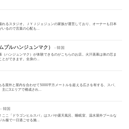
撮れるスタジオ。ＪＹＪジェジュンの家族が運営しており、オーナーも日本
いるので言葉の心配も...
ムプルハンジュンマク）
- 韓国
幕（ハンジュンマク）が体験できるのがこちらのお店。火汗蒸幕は体の芯ま
とができます。全身の...
ある屋外と屋内を合わせて5000平方メートルを超える広さを有する、スパ、
主に3エリアで構成され...
- 韓国
！ここ「ドラゴンヒルスパ」はスパや露天風呂、睡眠室、温水屋外プールな
ル服で一日過ごせる施...