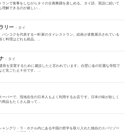
トランで食事をしながらタイの古典舞踊を楽しめる。タイ語、英語に続いて
理解できるのが嬉しい...
ラリー
- タイ
、バンコクを代表する一軒家のタイレストラン。絵画が多数展示されている
く料理はどれも絶品。...
ナ
- タイ
の遺骨を安置するために建設したと言われています。白壁に金の壮麗な寺院で
ど見ごたえ十分です。...
スーパーで、現地在住の日本人もよく利用するお店です。日本の味が欲しく
商品もたくさん扱って...
シャングリ・ラ・ホテル内にある中国の哲学を取り入れた独自のスパリゾー