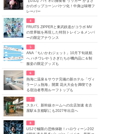
【USJ】バイオの捕食者“リッカー”がまさ
かのポップコーンバケツ化！中身は味噌フ
レーバー
4
FRUITS ZIPPERと東武鉄道がコラボ MV
の世界観を再現した特別トレイン＆メンバ
ーの限定アナウンス
5
ANA「ちいかわジェット」10月下旬就航
へ ハチワレやうさぎたちが機内品に＆制
服姿の限定グッズも
6
熱海に温泉＆サウナ完備の新ホテル「ヴィ
ラージュ熱海」開業 花火大会を満喫でき
る宿泊者専用ルーフトップも
7
スタバ、新幹線ホームへの出店加速 名古
屋駅＆京都駅にも2027年出店へ
8
USJで極限の恐怖体験！ハロウィーン202