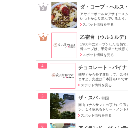
ダ・コーブ・ヘルス
2
アサイーボールやアサイース
いつもかなり混んでいるよう。写
スポット情報を見る
乙密台（ウルミルデ
3
1966年にオープンした老舗
骨スープは、半分凍った状態で出
スポット情報を見る
4
チョコレート・パイナ
朝早くから外で運動して、気持
ますよ。先生は日本語もOKです
スポット情報を見る
5
ザ・スパ
- 韓国
南山（ナムサン）の頂上に位置
ン。１４室あるトリートメントル
スポット情報を見る
6
アイランド ヴィンテ