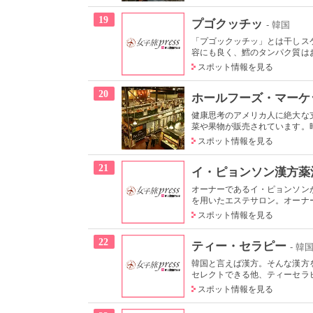
19
プゴクッチッ
- 韓国
「プゴックッチッ」とは干しス
容にも良く、鱈のタンパク質はお
スポット情報を見る
20
ホールフーズ・マーケ
健康思考のアメリカ人に絶大な
菜や果物が販売されています。時
スポット情報を見る
21
イ・ピョンソン漢方薬
オーナーであるイ・ピョンソン
を用いたエステサロン。オーナー
スポット情報を見る
22
ティー・セラピー
- 韓
韓国と言えば漢方。そんな漢方
セレクトできる他、ティーセラピ
スポット情報を見る