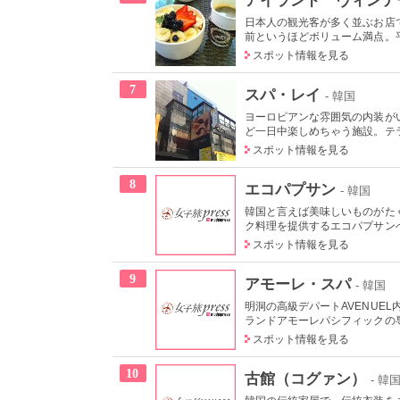
日本人の観光客が多く並ぶお店
前というほどボリューム満点。平
スポット情報を見る
7
スパ・レイ
- 韓国
ヨーロピアンな雰囲気の内装が
ど一日中楽しめちゃう施設。テラ
スポット情報を見る
8
エコパプサン
- 韓国
韓国と言えば美味しいものがた
ク料理を提供するエコパプサンへ
スポット情報を見る
9
アモーレ・スパ
- 韓国
明洞の高級デパートAVENUE
ランドアモーレパシフィックの専
スポット情報を見る
10
古館（コグァン）
- 韓