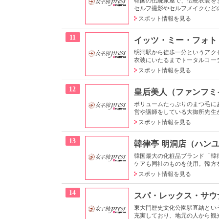
韓国の伝統家屋で、伝統衣装を
セルフ撮影やセルフメイクなどの
スポット情報を見る
11
イッツ・ミー・フォト
明洞駅から徒歩一分というアク
衣装にいたるまでトータルコーデ
スポット情報を見る
12
皇后美人（ファンフミ
ボリュームたっぷりのまつ毛に
営や講師をしている大御所先生が
スポット情報を見る
13
韓律亭 明洞店（ハン
韓国最大の化粧品ブランド「韓
ケアも同社のものを使用。韓方を
スポット情報を見る
14
スパ・レックス・サウ
東大門歴史文化公園駅直結とい
充実しており、地元の人から観