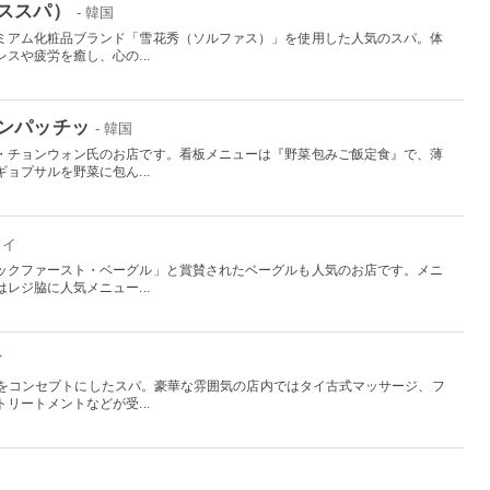
ススパ）
- 韓国
ミアム化粧品ブランド「雪花秀（ソルファス）」を使用した人気のスパ。体
スや疲労を癒し、心の...
ンパッチッ
- 韓国
・チョンウォン氏のお店です。看板メニューは『野菜包みご飯定食』で、薄
ョプサルを野菜に包ん...
ワイ
ックファースト・ベーグル」と賞賛されたベーグルも人気のお店です。メニ
レジ脇に人気メニュー...
イ
もう」をコンセプトにしたスパ。豪華な雰囲気の店内ではタイ古式マッサージ、フ
リートメントなどが受...