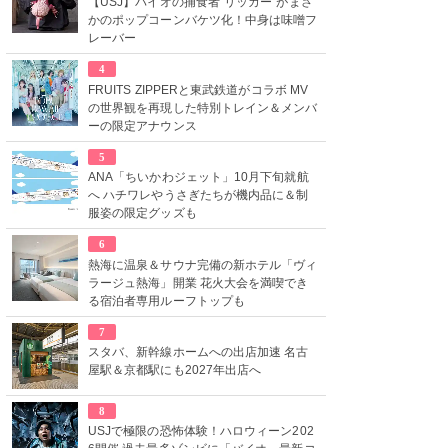
【USJ】バイオの捕食者“リッカー”がまさ
かのポップコーンバケツ化！中身は味噌フ
レーバー
4
FRUITS ZIPPERと東武鉄道がコラボ MV
の世界観を再現した特別トレイン＆メンバ
ーの限定アナウンス
5
ANA「ちいかわジェット」10月下旬就航
へ ハチワレやうさぎたちが機内品に＆制
服姿の限定グッズも
6
熱海に温泉＆サウナ完備の新ホテル「ヴィ
ラージュ熱海」開業 花火大会を満喫でき
る宿泊者専用ルーフトップも
7
スタバ、新幹線ホームへの出店加速 名古
屋駅＆京都駅にも2027年出店へ
8
USJで極限の恐怖体験！ハロウィーン202