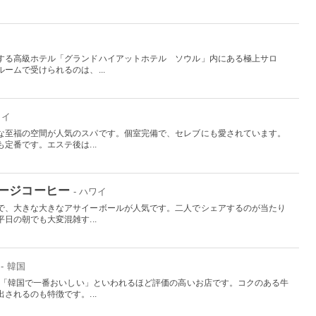
する高級ホテル「グランドハイアットホテル ソウル」内にある極上サロ
ームで受けられるのは、...
ワイ
な至福の空間が人気のスパです。個室完備で、セレブにも愛されています。
定番です。エステ後は...
ージコーヒー
- ハワイ
で、大きな大きなアサイーボールが人気です。二人でシェアするのが当たり
日の朝でも大変混雑す...
- 韓国
で、「韓国で一番おいしい」といわれるほど評価の高いお店です。コクのある牛
されるのも特徴です。...