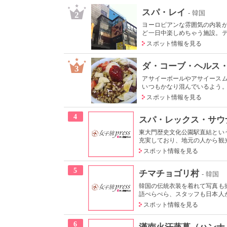
スパ・レイ
- 韓国
2
ヨーロピアンな雰囲気の内装
ど一日中楽しめちゃう施設。テラ
スポット情報を見る
ダ・コーブ・ヘルス
3
アサイーボールやアサイース
いつもかなり混んでいるよう。写
スポット情報を見る
4
スパ・レックス・サウ
東大門歴史文化公園駅直結とい
充実しており、地元の人から観
スポット情報を見る
5
チマチョゴリ村
- 韓国
韓国の伝統衣装を着れて写真も
語ぺらぺら、スタッフも日本人が
スポット情報を見る
6
漢南火汗蒸幕（ハンナ