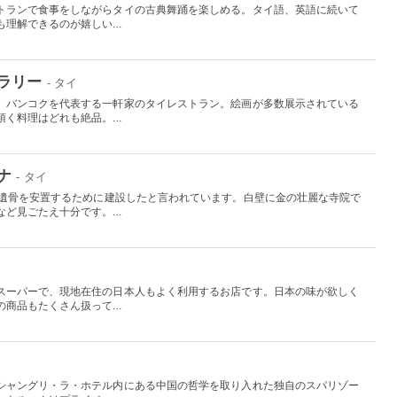
トランで食事をしながらタイの古典舞踊を楽しめる。タイ語、英語に続いて
理解できるのが嬉しい...
ラリー
- タイ
、バンコクを代表する一軒家のタイレストラン。絵画が多数展示されている
く料理はどれも絶品。...
ナ
- タイ
の遺骨を安置するために建設したと言われています。白壁に金の壮麗な寺院で
ど見ごたえ十分です。...
スーパーで、現地在住の日本人もよく利用するお店です。日本の味が欲しく
商品もたくさん扱って...
シャングリ・ラ・ホテル内にある中国の哲学を取り入れた独自のスパリゾー