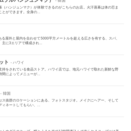
- 韓国
幕（ハンジュンマク）が体験できるのがこちらのお店。火汗蒸幕は体の芯ま
とができます。全身の...
ある屋外と屋内を合わせて5000平方メートルを超える広さを有する、スパ、
主に3エリアで構成され...
ット
- ハワイ
支持をされている食品ストア。ハワイ店では、地元ハワイで取れた新鮮な野
間によってメニューが...
- 韓国
セス抜群のロケーションにある、フォトスタジオ。メイクにヘアー、そして
ィネートしてもらい、...