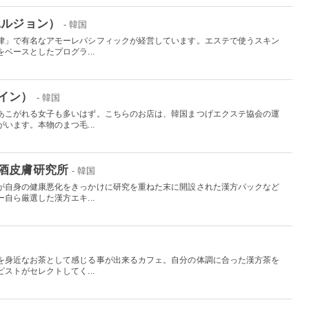
ユルジョン）
- 韓国
律」で有名なアモーレパシフィックが経営しています。エステで使うスキン
ベースとしたプログラ...
イン）
- 韓国
あこがれる女子も多いはず。こちらのお店は、韓国まつげエクステ協会の運
います。本物のまつ毛...
酒皮膚研究所
- 韓国
が自身の健康悪化をきっかけに研究を重ねた末に開設された漢方パックなど
自ら厳選した漢方エキ...
国
を身近なお茶として感じる事が出来るカフェ。自分の体調に合った漢方茶を
ストがセレクトしてく...