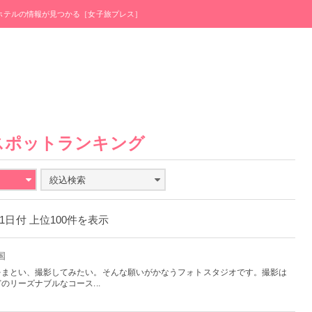
・ホテルの情報が見つかる［女子旅プレス］
スポットランキング
絞込検索
月31日付 上位100件を表示
国
をまとい、撮影してみたい。そんな願いがかなうフォトスタジオです。撮影は
リーズナブルなコース...