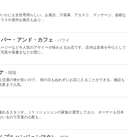
がいかにも女性専用らしい。お風呂、汗蒸幕、アカスリ、マッサージ、仮眠な
スや屋外お風呂もあり...
・バー・アンド・カフェ
- ハワイ
ムージーなど今人気のアサイーが味わえるお店です。店内は若者を中心として
真や落書きなどが壁に...
ナ
- 韓国
う交通の便が良いので、 雨の日もぬれずにお店に入ることができる。施設も
光客まで人気。
撮れるスタジオ。ＪＹＪジェジュンの家族が運営しており、オーナーも日本
いるので言葉の心配も...
ムプルハンジュンマク）