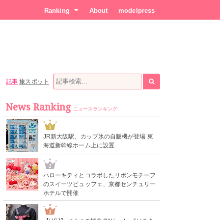
Ranking
About
modelpress
記事
旅スポット
News Ranking
ニュースランキング
1
JR新大阪駅、カップ氷の自販機が登場 東
海道新幹線ホーム上に設置
2
ハローキティとコラボしたリボンモチーフ
のスイーツビュッフェ、京都センチュリー
ホテルで開催
3