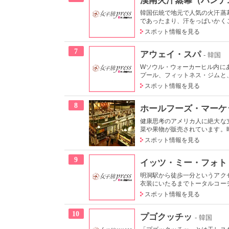
韓国伝統で地元で人気の火汗蒸
であったまり、汗をっぱいかくこ
スポット情報を見る
7
アウェイ・スパ
- 韓国
Wソウル・ウォーカーヒル内に
プール、フィットネス・ジムと、
スポット情報を見る
8
ホールフーズ・マーケ
健康思考のアメリカ人に絶大な
菜や果物が販売されています。時
スポット情報を見る
9
イッツ・ミー・フォト
明洞駅から徒歩一分というアク
衣装にいたるまでトータルコーデ
スポット情報を見る
10
プゴクッチッ
- 韓国