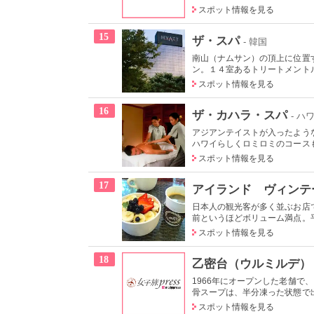
スポット情報を見る
15
ザ・スパ
- 韓国
南山（ナムサン）の頂上に位置
ン。１４室あるトリートメントル
スポット情報を見る
16
ザ・カハラ・スパ
- ハ
アジアンテイストが入ったよう
ハワイらしくロミロミのコースも
スポット情報を見る
17
アイランド ヴィンテ
日本人の観光客が多く並ぶお店
前というほどボリューム満点。平
スポット情報を見る
18
乙密台（ウルミルデ）
1966年にオープンした老舗
骨スープは、半分凍った状態で出
スポット情報を見る