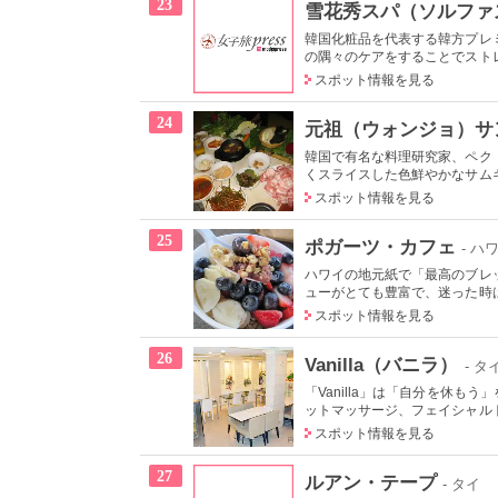
23
雪花秀スパ（ソルファ
韓国化粧品を代表する韓方プレ
の隅々のケアをすることでストレ
スポット情報を見る
24
元祖（ウォンジョ）サ
韓国で有名な料理研究家、ペク
くスライスした色鮮やかなサムギ
スポット情報を見る
25
ポガーツ・カフェ
- ハ
ハワイの地元紙で「最高のブレ
ューがとても豊富で、迷った時は
スポット情報を見る
26
Vanilla（バニラ）
- タ
「Vanilla」は「自分を休
ットマッサージ、フェイシャルト
スポット情報を見る
27
ルアン・テープ
- タイ