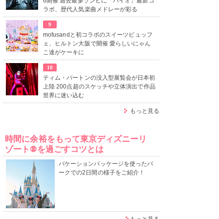
6開催 過去最多ゾンビに「バイオ」最新コ
ラボ、歴代人気楽曲メドレーが彩る
9
mofusandと初コラボのスイーツビュッフ
ェ、ヒルトン大阪で開催 愛らしいにゃん
こ達がケーキに
10
ティム・バートンの没入型展覧会が日本初
上陸 200点超のスケッチや立体演出で作品
世界に迷い込む
もっと見る
時間に余裕をもって東京ディズニーリ
ゾート®を過ごすコツとは
バケーションパッケージを使ったパ
ークでの2日間の様子をご紹介！
もっと見る