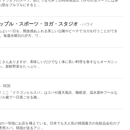
ケトウダラのスープ。鱈とうるち米で12時間煮込んで作られるスープには美
肌をプルプルにすると...
ップル・スポーツ・ヨガ・スタジオ
- ハワイ
ちよい一日を。開放感あふれる美しい公園やビーチでヨガを行うことができ
。毎週水曜日の夕方、ワ...
くさんありますが、美味しいだけでなく体に良い料理を食すならオーガニッ
。新鮮野菜をたっぷり...
- 韓国
！ここ「ドラゴンヒルスパ」はスパや露天風呂、睡眠室、温水屋外プールな
ル服で一日過ごせる施...
L内の一等地にお店を構えている。日本でも大人気の韓国最大の化粧品会社のブ
用スパ。韓国が送るアジ...