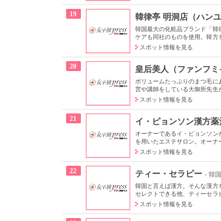
19
韓律亭 明洞店（ハン
韓国最大の化粧品ブランド「韓
ケアも同社のものを使用。韓方を
スポット情報を見る
20
皇后美人（ファンフミ
ボリュームたっぷりのまつ毛に
営や講師をしている大御所先生が
スポット情報を見る
21
イ・ピョンソン漢方薬
オーナーであるイ・ピョンソン
を用いたエステサロン。オーナー
スポット情報を見る
22
ティー・セラピー
- 韓
韓国と言えば漢方。そんな漢方
セレクトできる他、ティーセラピ
スポット情報を見る