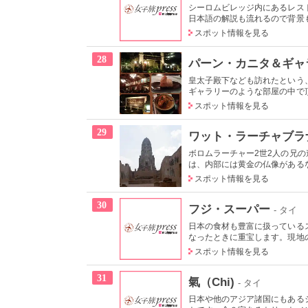
シーロムビレッジ内にあるレス
日本語の解説も流れるので背景も
スポット情報を見る
28
パーン・カニタ＆ギャ
皇太子殿下なども訪れたという
ギャラリーのような部屋の中で頂
スポット情報を見る
29
ワット・ラーチャブラ
ボロムラーチャー2世2人の兄
は、内部には黄金の仏像があるな
スポット情報を見る
30
フジ・スーパー
- タイ
日本の食材も豊富に扱っている
なったときに重宝します。現地の
スポット情報を見る
31
氣（Chi)
- タイ
日本や他のアジア諸国にもある