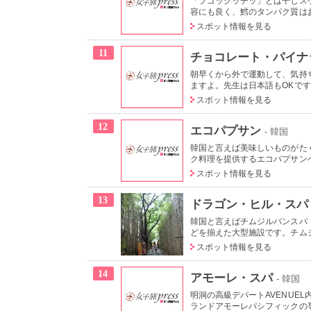
「プゴックッチッ」とは干しス
容にも良く、鱈のタンパク質はお
スポット情報を見る
11
チョコレート・パイナ
朝早くから外で運動して、気持
ますよ。先生は日本語もOKです
スポット情報を見る
12
エコパプサン
- 韓国
韓国と言えば美味しいものがた
ク料理を提供するエコパプサンへ
スポット情報を見る
13
ドラゴン・ヒル・スパ
韓国と言えばチムジルバンスパ
どを揃えた大型施設です。チムジ
スポット情報を見る
14
アモーレ・スパ
- 韓国
明洞の高級デパートAVENUE
ランドアモーレパシフィックの専