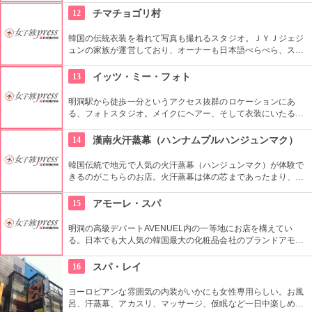
芝生エリアで無料のヨガレッスンも行っているので、初心者は
12
チマチョゴリ村
コチラもぜひ。
韓国の伝統衣装を着れて写真も撮れるスタジオ。ＪＹＪジェジ
ュンの家族が運営しており、オーナーも日本語ぺらぺら、スタ
ッフも日本人がいるので言葉の心配もなし。女性はもちろん、
男性や小さな子供用の衣装も沢山あり、カップル写真に家族写
13
イッツ・ミー・フォト
真、友達同士の記念にもってこい。
明洞駅から徒歩一分というアクセス抜群のロケーションにあ
る、フォトスタジオ。メイクにヘアー、そして衣装にいたるま
でトータルコーディネートしてもらい、プロのカメラマンが撮
影して作品を持ち帰ることができる。国内外多くの方から支持
14
漢南火汗蒸幕（ハンナムプルハンジュンマク）
を受けており、様々なメディアに取り上げられている有名店。
韓国伝統で地元で人気の火汗蒸幕（ハンジュンマク）が体験で
きるのがこちらのお店。火汗蒸幕は体の芯まであったまり、汗
をっぱいかくことができます。全身の新陳代謝が促進され、毒
素や老廃物をたくさん出すことができるので旅の疲れもリフレ
15
アモーレ・スパ
ッシュできます。日本語も対応していますので、初めての方も
安心ですね。美容と健康にぜひ。
明洞の高級デパートAVENUEL内の一等地にお店を構えてい
る。日本でも大人気の韓国最大の化粧品会社のブランドアモー
レパシフィックの専用スパ。韓国が送るアジア特有のトリート
メント内容はソウル国内だけでなく、海外の著名人からも高い
16
スパ・レイ
評価を得ています。ゴージャスな空間の中で極上のエステはい
かがでしょう。要予約です。
ヨーロピアンな雰囲気の内装がいかにも女性専用らしい。お風
呂、汗蒸幕、アカスリ、マッサージ、仮眠など一日中楽しめち