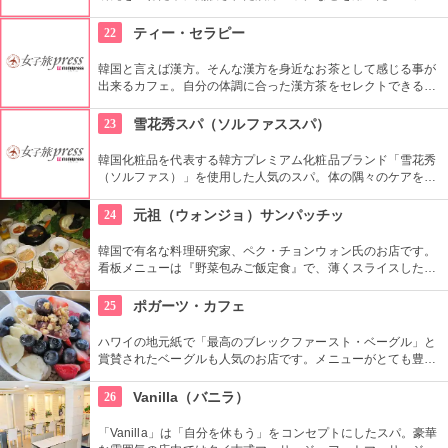
ロン。オーナー自ら厳選した漢方エキスはなんと10数年物！オ
ーダーメイドで施術は全てオールハンドで丁寧に施され、溜ま
22
ティー・セラピー
った老廃物をすっきりと流してくれます。
韓国と言えば漢方。そんな漢方を身近なお茶として感じる事が
出来るカフェ。自分の体調に合った漢方茶をセレクトできる
他、ティーセラピストがセレクトしてくれたお茶をお持ち帰り
することもできます。
23
雪花秀スパ（ソルファススパ）
韓国化粧品を代表する韓方プレミアム化粧品ブランド「雪花秀
（ソルファス）」を使用した人気のスパ。体の隅々のケアをす
ることでストレスや疲労を癒し、心の安定にもつなげていく施
術が受けれます。自分へのごほうびにいかがでしょう。
24
元祖（ウォンジョ）サンパッチッ
韓国で有名な料理研究家、ペク・チョンウォン氏のお店です。
看板メニューは『野菜包みご飯定食』で、薄くスライスした色
鮮やかなサムギョプサルを野菜に包んでいただきます。用意さ
れる有機野菜はなんと30種類も。見た目も楽しいですよ。
25
ポガーツ・カフェ
ハワイの地元紙で「最高のブレックファースト・ベーグル」と
賞賛されたベーグルも人気のお店です。メニューがとても豊富
で、迷った時はレジ脇に人気メニューの一覧があるのでそこか
らチョイスするといかも知れません。人気のアサイボウルはた
26
Vanilla（バニラ）
っぷりのフルーツとグラノーラ入り。店内のテーブル席の他に
テラス席もあります。
「Vanilla」は「自分を休もう」をコンセプトにしたスパ。豪華