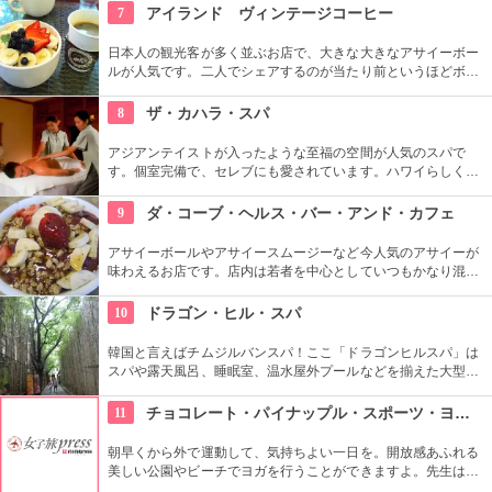
サージとアロマテラピーを融合させたプログラム。カップルで
7
アイランド ヴィンテージコーヒー
一緒に受けられるカップルスイートも人気。
日本人の観光客が多く並ぶお店で、大きな大きなアサイーボー
ルが人気です。二人でシェアするのが当たり前というほどボリ
ューム満点。平日の朝でも大変混雑するそうですが、長く待っ
てでも食べる価値はあります。
8
ザ・カハラ・スパ
アジアンテイストが入ったような至福の空間が人気のスパで
す。個室完備で、セレブにも愛されています。ハワイらしくロ
ミロミのコースも定番です。エステ後はお土産でオリジナルコ
スメを買えば、おうちでも極上なエステ気分が味わえますね。
9
ダ・コーブ・ヘルス・バー・アンド・カフェ
アサイーボールやアサイースムージーなど今人気のアサイーが
味わえるお店です。店内は若者を中心としていつもかなり混ん
でいるよう。写真や落書きなどが壁にあり、おしゃれというよ
りアットホームな雰囲気です。夜にはバーになり、地元のミュ
10
ドラゴン・ヒル・スパ
ージシャンの演奏が聴けることもあるのだとか
韓国と言えばチムジルバンスパ！ここ「ドラゴンヒルスパ」は
スパや露天風呂、睡眠室、温水屋外プールなどを揃えた大型施
設です。チムジル服で一日過ごせる施設内には、シネマホール
やゴルフ練習場、マッサージ、レストランなど様々なお楽しみ
11
チョコレート・パイナップル・スポーツ・ヨガ・スタジオ
スポットがあるので、時間が過ぎるのもあっという間です！
朝早くから外で運動して、気持ちよい一日を。開放感あふれる
美しい公園やビーチでヨガを行うことができますよ。先生は日
本語もOKです。毎週水曜日の夕方、ワイキキビーチウォークの