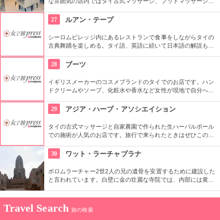
な雰囲気の店内ではタイ古式マッサージ、フットマッサージ、
フェイシャルトリートメントなどが受けられます。マッサージ
メニューは300バーツ（約900円）からと日本より安価なとこ
27
ルアン・テープ
ろがタイならでは。数種類ものハーブを詰め込んだオーガニッ
クハーバルボールでのマッサージや、全身をほぐし身体を活性
シーロムビレッジ内にあるレストランで食事をしながらタイの
化するタイ古式マッサージ、さらに金箔やアロマキャンドルの
古典舞踊を楽しめる。タイ語、英語に続いて日本語の解説も流
ようなユニークな素材を用いたオイルマッサージも体験できま
れるので背景も理解できるのが嬉しい。 要予約。
す。人目を気にしなくて良いプライベートルームと、初めてで
28
ブーツ
も気軽に受けられるフットマッサージスペースの両方が用意さ
れています。
イギリスメーカーのコスメブランドのタイでのお店です。ハン
ドクリームやソープ、化粧水や香水など女性が現地で自分への
おみやげや、帰国してからの女性へのおみやげとしても重宝さ
れると思います。
29
アジア・ハーブ・アソシエイション
タイの古式マッサージと自家農園で作られた生ハーバルボール
での施術が人気のお店です。旅行で来られたときはぜひこのお
店のサービスで疲れを取られることをおすすめします。個室完
備というのもうれしいところです。
30
ワット・ラーチャブラナ
ボロムラーチャー2世2人の兄の遺骨を安置するために建設した
と言われています。白壁に金の壮麗な寺院では、内部には黄金
の仏像があるなど見ごたえ十分です。また敷地内には、金閣寺
の造りを模した日本人納骨堂もあります。
Travel Search
旅の検索