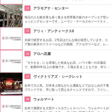
ムやメイシーズでも購入可能です。日本より安く買えたらラッ
キーですよね。ハワイ限定のアイテムもあるので、ぜひチェッ
22
アラモアナ・センター
クを。
地元の人も観光客も多く集まる世界最大級のオープンエア型シ
ョッピングセンターです。ニーマン・マーカスやノードストロ
ームといった老舗デパートも入っています。日本未上陸のブラ
ンドもたくさんあるのも、見逃せませんね。
23
アリィ・アンティークスⅡ
夫婦で経営するお店。2号店はだんな様が経営しています。コ
ア製の家具やフラドールなどの雑貨、アクセサリーなど、レト
ロなハワイアンアイテムが所狭しと積み上げられています。な
お、1号店は奥様が経営し、食器類などの女性好みのアイテム
24
アロハ豆腐
が多数セレクトされています。
「モヤさま」にも登場した有名なお店。ハワイ唯一の豆腐店
で、創業60年以上の老舗です。工場を見ることもでき、作りた
ての豆腐をいただくことができます。『豆腐ムース』も人気商
品で、パイナップル味やイチゴ味、チョコレート味などもあ
25
ヴィクトリアズ・シークレット
り、一度試してみたいですね。
全米で大人気。日本未上陸ながらも通販などでおなじみの下着
ブランドです。手に取って買えるチャンスですので、ファンの
方も層でない方も、アラモアナ・センターに立ち寄ったらぜひ
チェックしてみたいですね。日本の下着のように、お手ごろ価
26
ウォルマート
格で買えそうです。
全米で展開する大型ディスカウントスーパー、ウォルマートが