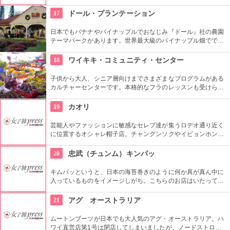
イン・ハワイ、手作りにこだわり続けてきました。一つずつ丁
寧につくられ、「履き心地の良さがバツグン」と評判です。
17
ドール・プランテーション
日本でもバナナやパイナップルでおなじみ『ドール』社の農園
テーマパークがあります。世界最大級のパイナップル畑ででき
た迷路やパイナップル・エキスプレスなど、大人も子供も楽し
めるアトラクションがあります。カワイイお土産もいっぱい。
18
ワイキキ・コミュニティ・センター
子供から大人、シニア層向けまでさまざまなプログラムがある
カルチャーセンターです。本格的なフラのレッスンも受けられ
ます。近くのコンドミニアムに滞在する方の間では、新鮮な野
菜・果物が買える、週2回のファーマーズマーケットも好評で
19
カオリ
す。
芸能人やファッションに敏感なセレブ達が集うロデオ通り近く
に位置するオシャレ帽子店。チャングンソクやイビョンホンな
ども御用達で、店内には彼らが着用したものと同じデザインの
物も。１つ１つ丁寧にこだわって作られているので丈夫で長持
20
忠武（チュンム）キンパッ
ち。自分へのお土産にも最適。
キムパッというと、日本の海苔巻きのように何か具が真ん中に
入っているものをイメージしがち。こちらのお店はいたってシ
ンプル。具なし、女性が一口で食べられるサイズが多くのお客
さんに支持されてきました。キムチは別添えです。朝ごはんや
21
アグ オーストラリア
夜食にできそうですね。
ムートンブーツが日本でも大人気のアグ・オーストラリア。ハ
ワイ直営店第1号は閉店してしまいましたが、ノードストロー