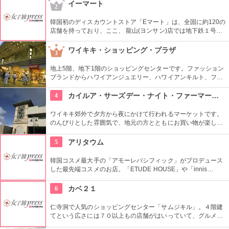
はフードコートになっているので、休憩しながらも出来て
イーマート
2
Good！９階から１１階には映画館も入っているので、韓国語
での映画も楽しめます。
韓国初のディスカウントストア「Eマート」は、全国に約120の
店舗を持っており、ここ、 龍山(ヨンサン)店では地下鉄１号線･
国鉄龍山駅に隣接するなどアクセスも良く、デパートや映画館
など様々なエンターテインメントが楽しめる複合ショッピング
ワイキキ・ショッピング・プラザ
3
モール「Iパークモール」の地下１・２階にある。外国人観光客
に人気の韓国の焼酎や海苔、伝統茶などが現地価格で販売して
地上5階、地下1階のショッピングセンターです。ファッション
いるので土産にぴったり。
ブランドからハワイアンジュエリー、ハワイアンキルト、フー
ドコート、銀行まで、日本のショッピングセンターのような感
覚で買い物ができる楽しい場所です。
4
カイルア・サーズデー・ナイト・ファーマーズ・マーケット
ワイキキ郊外で夕方から夜にかけて行われるマーケットです。
のんびりとした雰囲気で、地元の方とともにお買い物が楽しめ
ます。オーガニック野菜やフルーツ、焼きたてのパンなど、ハ
ワイ産のおいしいグルメが勢ぞろい。ちょうど、早めのディナ
5
アリタウム
ーに利用できそうですね。
韓国コスメ最大手の「アモーレパシフィック」がプロデュース
した最先端コスメのお店。「ETUDE HOUSE」や「innis
free」、「LANEIGE」、そして「雪花秀」「IOPE」「HERA」
など様々なコスメブランドがここで買える！！
6
カベ２１
仁寺洞で人気のショッピングセンター「サムジキル」。４階建
てという広さには７０以上もの店舗がはいっていて、グルメや
ショッピング、アート鑑賞なども。その中にあるコチラのお店