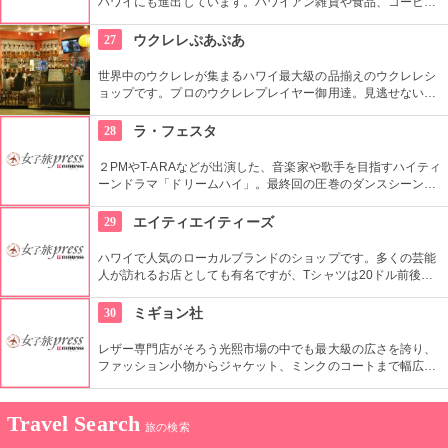
ハワイにも進出しています。ハワイアン雑貨や食品、コーヒー
をはじめ、日本未発売のコスメなど、チープな価格でお土産に
なりそうなもの、便利なもの、楽しいものがたくさん買えます
27
ウクレレぷあぷあ
よ。
世界中のウクレレが集まるハワイ最大級の品揃えのウクレレシ
ョップです。プロのウクレレプレイヤー御用達。見逃せないの
は毎日、無料のレッスンを行っていること。1曲弾けるように
なるまで教えてくれるなんて、かなり太っ腹じゃないですか。
28
ラ・フェスタ
２PMやT-ARAなどが出演した、音楽家や歌手を目指すハイティ
ーンドラマ「ドリームハイ」。最終回の圧巻のダンスシーンが
撮影されたのは、コチラの大型ファッションストリートの広場
でした。ロケ地堪能だけでなく、お買い物も楽しめます。ソウ
29
エイティエイティーズ
ルから1時間弱。
ハワイで人気のローカルブランドのショップです。多くの芸能
人が訪れるお店としても有名ですが、Tシャツは20ドル前後と
リーズナブル。敷居が高くない感じもうれしいですね。品数が
とても多いです。「いいな」と思ったら迷わず買いで！
30
ミギョン社
レザー専門店がそろう光熙市場の中でも最大級の広さを誇り、
ファッション小物からジャケット、ミンクのコートまで幅広い
商品が揃うコチラのお店。卸値で購入できるだけでなく、オー
ダーメイドも可能で、欲しいデザインや素材を相談しながら決
められます。
Travel Search
旅の検索