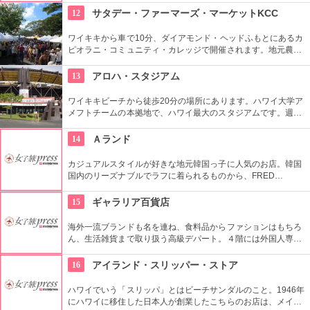
囲まれた場所が最高。カジノやディナーショーのついでに免税
12
サタデー・ファーマーズ・マーケットKCC
店でショッピングを楽しもう。
ワイキキから車で10分、ダイアモンド・ヘッドふもとにあるカ
ピオラニ・コミュニティ・カレッジで開催されます。地元農家
お手製のグルメやオーガニック食品など、朝からあれもこれも
食べたくなっちゃいそう。ロコも観光客も多く集まる人気の朝
13
アロハ・スタジアム
市なので、売り切れが発生するかも。なるべく早い時間に行っ
てみよう。
ワイキキビーチから徒歩20分の場所にあります。ハワイ大学ア
メフトチームの本拠地で、ハワイ最大のスタジアムです。週3
回、スワップミートという名前のフリーマーケットを開催して
います。400以上もの地元のお店が出店し、大盛り上がり。お
14
Ａランド
宝を見つけてみませんか。
カジュアルスタイルが好きな地元韓国っ子に人気のお店。韓国
国内のリーズナブルでラフに着られるものから、FRED
PERRY、TRETORNなど世界的に人気のブランド、ヴィンテー
ジものまで、各ジャンルのファッションをフロア別に楽しめる
15
ギャラリア百貨店
のが特徴。
海外一流ブランドも名を連ね、食料品からファションはもちろ
ん、生活雑貨まで取り扱う高級デパート。４階には外国人専用
窓口を設けており、両替や事後免税手続きなどをしてくれる
他、日本語可能なコンシェルジュも居るので、困った事があっ
16
アイランド・スリッパー・ストア
たら相談してみて。
ハワイでいう「スリッパ」とはビーチサンダルのこと。1946年
にハワイに移住した日本人が創業したこちらのお店は、メイド