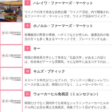
では螺細製品や乗り下など、韓国の伝統工芸品を取り扱い、お
7
ハレイワ・ファーマーズ・マーケット
気に入りの１つが見つかるはず。
ワイメアの滝で有名な自然公園「ワイメア渓谷」内で開催され
るファーマーズ・マーケットです。ワイメア渓谷やワイメアの
滝で遊んでから訪れるのも楽しいかも。食べ物も飲み物も充実
していますので、おやつはもちろん、ディナーを楽しむのもア
8
ホノルル・ファーマーズ・マーケット
リですね。
有機栽培の野菜や果物、ハチミツなどが売られ、健康志向の地
元の方々も多く集まるマーケットです。プレートランチもあり
ますので、ここでディナーをいただいても楽しいし、何か買い
込んで宿でいただくのもいいですね。
9
キー
韓国の美術系大学として有名な「弘益大学」があるこの辺り
は、街全体がアートな雰囲気。そんな街中にあるコチラのお店
は、韓国在住の外国人６０名を含むアーティストの作品を取り
扱うセレクトショップ。アクセサリーから雑貨まで取り扱い、
10
キムズ・ブティック
価格もリーズナブルなものから揃っているので、個性的なお土
産を探すには最適。
６０〜７０年代がコンセプトの、ヴィンテージ風オシャレワン
ピースが並ぶお店。韓国だけでなく、ニューヨークやパリ、ロ
ンドンでも有名というコチラは、キャメロンディアスなども愛
用とか。質感や柄だけでなく、素材の全てを韓国内で調達する
11
ウォーカーヒル免税店（ミョンセジョン）
という徹底したこだわりと、リーズナブルなお値段で買える事
が人気の理由。
韓国だけでなく国内外でも有名なシェラトンウォーカーヒルホ
テル内にお店を構える免税店。高級ブランド店がずらりと並
ぶ。市内から少し離れてしまうけれど、なんといっても自然に