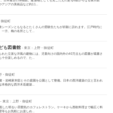
た、日本最古の博物館。建築物としても見ごたえのある6館からなる展示館
ジアの美術品など約11...
・御徒町
験シーズンともなるとたくさんの受験生たちが祈願に訪れます。江戸時代に
一方、梅の名所として...
ども図書館
- 東京：上野・御徒町
られた立派な洋風の建物には、児童向けの国内外の40万点もの図書が蔵書さ
十分楽しめるので、た...
上野・御徒町
業者・岩崎家本邸とその庭園を公園として整備。日本の西洋建築の父と言われ
本格的な西洋木造建築...
- 東京：上野・御徒町
に面した明るい雰囲気のカフェレストラン。ケーキから西欧料理まで幅広く料
等もお気軽にお楽しめ...