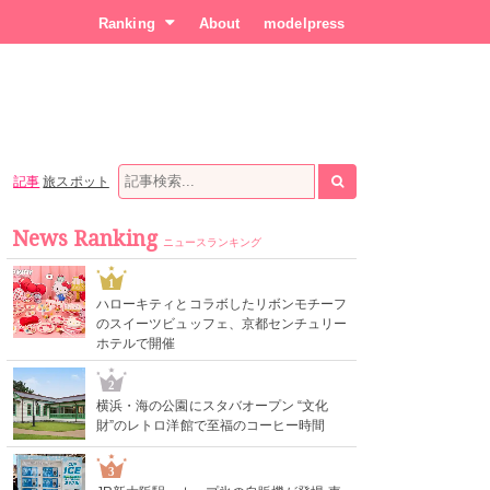
Ranking
About
modelpress
記事
旅スポット
News Ranking
ニュースランキング
1
ハローキティとコラボしたリボンモチーフ
のスイーツビュッフェ、京都センチュリー
ホテルで開催
2
横浜・海の公園にスタバオープン “文化
財”のレトロ洋館で至福のコーヒー時間
3