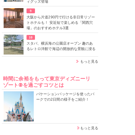
ィグッズ登場
9
大阪から片道290円で行ける非日常リゾー
トホテルも！ 安近短で楽しめる「関西穴
場」のおすすめホテル3選
10
スタバ、横浜海の公園店オープン 趣のあ
るレトロ洋館で海辺の開放的な景観に浸る
もっと見る
時間に余裕をもって東京ディズニーリ
ゾート®を過ごすコツとは
バケーションパッケージを使ったパ
ークでの2日間の様子をご紹介！
もっと見る