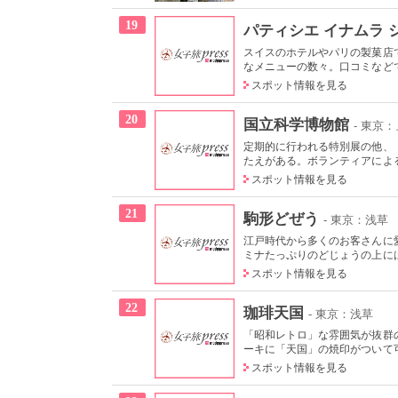
19
パティシエ イナムラ 
スイスのホテルやパリの製菓店
なメニューの数々。口コミなどで
スポット情報を見る
20
国立科学博物館
- 東京
定期的に行われる特別展の他、
たえがある。ボランティアによる
スポット情報を見る
21
駒形どぜう
- 東京：浅草
江戸時代から多くのお客さんに
ミナたっぷりのどじょうの上には
スポット情報を見る
22
珈琲天国
- 東京：浅草
「昭和レトロ」な雰囲気が抜群
ーキに「天国」の焼印がついて可
スポット情報を見る