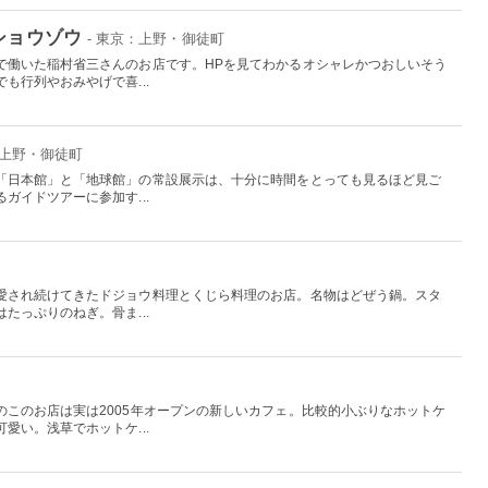
ショウゾウ
- 東京：上野・御徒町
で働いた稲村省三さんのお店です。HPを見てわかるオシャレかつおしいそう
も行列やおみやげで喜...
：上野・御徒町
「日本館」と「地球館」の常設展示は、十分に時間をとっても見るほど見ご
ガイドツアーに参加す...
愛され続けてきたドジョウ料理とくじら料理のお店。名物はどぜう鍋。スタ
たっぷりのねぎ。骨ま...
のこのお店は実は2005年オープンの新しいカフェ。比較的小ぶりなホットケ
愛い。浅草でホットケ...