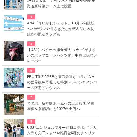
JR新大阪駅、カップ氷の自販機が登場 東
海道新幹線ホーム上に設置
4
ANA「ちいかわジェット」10月下旬就航
へ ハチワレやうさぎたちが機内品に＆制
服姿の限定グッズも
5
【USJ】バイオの捕食者“リッカー”がまさ
かのポップコーンバケツ化！中身は味噌フ
レーバー
6
FRUITS ZIPPERと東武鉄道がコラボ MV
の世界観を再現した特別トレイン＆メンバ
ーの限定アナウンス
7
スタバ、新幹線ホームへの出店加速 名古
屋駅＆京都駅にも2027年出店へ
8
USJ×エンジェルブルーが初コラボ、“ナカ
ムラくん”Tシャツや雑貨全6種のチャリテ