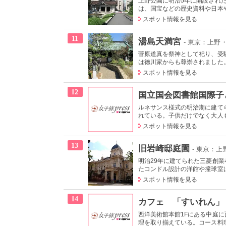
上野公園に明治5年に開設され
は、国宝などの歴史資料や日本やア
スポット情報を見る
11
湯島天満宮
- 東京：上野
菅原道真を祭神として祀り、受
は徳川家からも尊崇されました。
スポット情報を見る
12
国立国会図書館国際子
ルネサンス様式の明治期に建て
れている。子供だけでなく大人も
スポット情報を見る
13
旧岩崎邸庭園
- 東京：
明治29年に建てられた三菱創
たコンドル設計の洋館や撞球室は
スポット情報を見る
14
カフェ 「すいれん」
西洋美術館本館1Fにある中庭
理を取り揃えている。コース料理