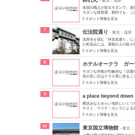
- 東京：浅草
全国の職人が造るモダンで、遊
モダンな雑貨屋。都内でも、この
スポット情報を見る
7
伝法院通り
- 東京：浅草
浅草寺を望む「仲見世通り」に
た町並みには、屋根の上の鼠小僧
スポット情報を見る
8
ホテルオークラ ガー
モダンな外観が印象的な『法隆
気の良い日はテラス席に座ること
スポット情報を見る
9
a place beyond down
横浜みなとみらい地区にいくつ
チスト、マリナ・カレラによる19
スポット情報を見る
10
東京国立博物館
- 東京