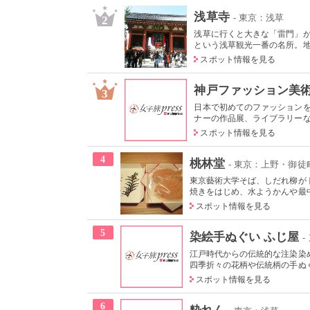
浅草寺
- 東京：浅草
2
浅草に行くと大きな「雷門」が
という浅草観光一番の名所。地元
スポット情報を見る
神戸ファッション美
3
日本で初めてのファッション
ナーの作品展、ライブラリーなど
スポット情報を見る
4
桃林堂
- 東京：上野・御徒
東京藝術大学そば、しだれ柳が
焼きをはじめ、水ようかんや最中
スポット情報を見る
5
染絵手ぬぐい ふじ屋
-
江戸時代からの伝統的な注染染
四季折々の花柄や伝統柄の手ぬぐい
スポット情報を見る
6
粋れん