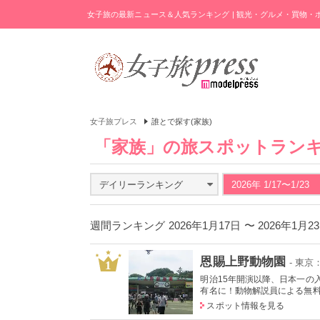
女子旅の最新ニュース＆人気ランキング | 観光・グルメ・買物
女子旅プレス
誰とで探す(家族)
「家族」の旅スポットラン
デイリーランキング
2026年 1/17〜1/23
週間ランキング 2026年1月17日 〜 2026年1月
恩賜上野動物園
- 東
1
明治15年開演以降、日本一の
有名に！動物解説員による無料の
スポット情報を見る