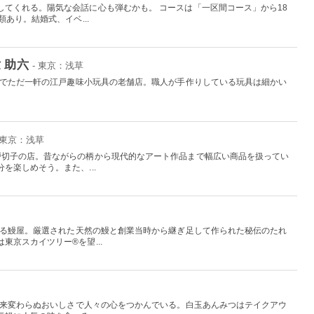
してくれる。陽気な会話に心も弾むかも。 コースは「一区間コース」から18
あり。結婚式、イベ...
 助六
- 東京：浅草
日本でただ一軒の江戸趣味小玩具の老舗店。職人が手作りしている玩具は細かい
。
 東京：浅草
戸切子の店。昔ながらの柄から現代的なアート作品まで幅広い商品を扱ってい
を楽しめそう。また、...
史ある鰻屋。厳選された天然の鰻と創業当時から継ぎ足して作られた秘伝のたれ
東京スカイツリー®を望...
、以来変わらぬおいしさで人々の心をつかんでいる。白玉あんみつはテイクアウ