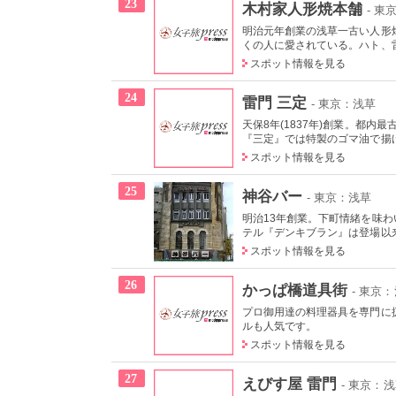
23
木村家人形焼本舗
- 東
明治元年創業の浅草一古い人形
くの人に愛されている。ハト、雷
スポット情報を見る
24
雷門 三定
- 東京：浅草
天保8年(1837年)創業。都
『三定』では特製のゴマ油で揚
スポット情報を見る
25
神谷バー
- 東京：浅草
明治13年創業。下町情緒を味
テル『デンキブラン』は登場以来
スポット情報を見る
26
かっぱ橋道具街
- 東京
プロ御用達の料理器具を専門に
ルも人気です。
スポット情報を見る
27
えびす屋 雷門
- 東京：