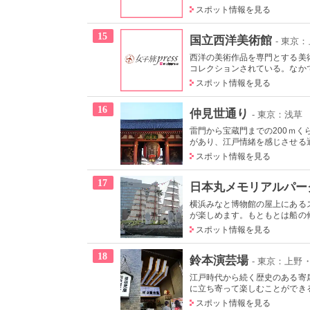
スポット情報を見る
15
国立西洋美術館
- 東京
西洋の美術作品を専門とする美術
コレクションされている。なかで
スポット情報を見る
16
仲見世通り
- 東京：浅草
雷門から宝蔵門までの200ｍく
があり、江戸情緒を感じさせる
スポット情報を見る
17
日本丸メモリアルパー
横浜みなと博物館の屋上にある
が楽しめます。もともとは船の修
スポット情報を見る
18
鈴本演芸場
- 東京：上野
江戸時代から続く歴史のある寄
に立ち寄って楽しむことができる
スポット情報を見る