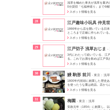
浅草を極めた車夫が浅草を案内
0分貸切「七福神巡り」まで6種類
スポット情報を見る
28
江戸趣味小玩具 仲見世
1866年から店を開いている
ところまで正確に作られている
スポット情報を見る
29
江戸切子 浅草おじま
-
3代にわたって続いている、江
る。これでお酒を飲めば江戸気分
スポット情報を見る
30
鰻 駒形 前川
- 東京：浅草
1800年代初頭に創業した歴
を使ったうな重は絶品。店からは
スポット情報を見る
31
梅園
- 東京：浅草
安政元年（1854）に創業し