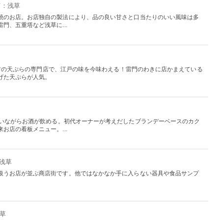
京：浅草
焼のお店。お店独自の製法により、品の良い甘さと口当たりのいい風味は多
門、五重塔など浅草に...
内最古の天ぷらの専門店で、江戸の味を今味わえる！雷門のわきに店かまえている
げた天ぷらが人気。
わいながらお酒が飲める。初代オーナーが考えだしたブランデーベースのカク
お店の看板メニュー。...
：浅草
扱うお店が並ぶ商店街です。他ではなかなか手に入らない器具や食品サンプ
浅草