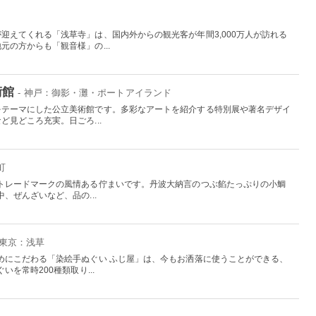
迎えてくれる「浅草寺」は、国内外からの観光客が年間3,000万人が訪れる
の方からも「観音様」の...
術館
- 神戸：御影・灘・ポートアイランド
をテーマにした公立美術館です。多彩なアートを紹介する特別展や著名デザイ
見どころ充実。日ごろ...
町
トレードマークの風情ある佇まいです。丹波大納言のつぶ餡たっぷりの小鯛
、ぜんざいなど、品の...
 東京：浅草
めにこだわる「染絵手ぬぐい ふじ屋」は、今もお洒落に使うことができる、
を常時200種類取り...