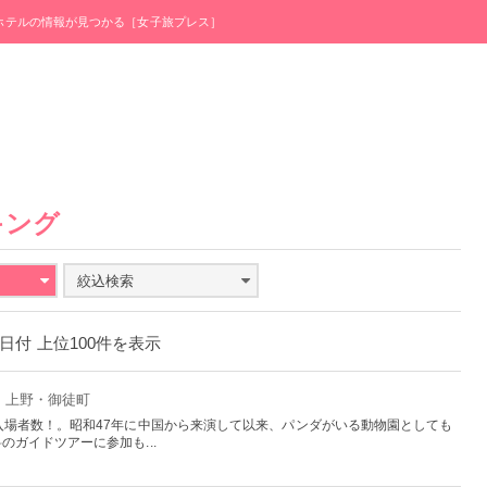
・ホテルの情報が見つかる［女子旅プレス］
キング
絞込検索
23日付 上位100件を表示
京：上野・御徒町
入場者数！。昭和47年に中国から来演して以来、パンダがいる動物園としても
ガイドツアーに参加も...