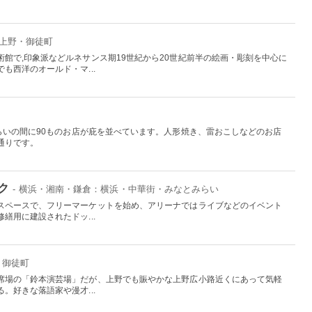
：上野・御徒町
館で,印象派などルネサンス期19世紀から20世紀前半の絵画・彫刻を中心に
も西洋のオールド・マ...
らいの間に90ものお店が庇を並べています。人形焼き、雷おこしなどのお店
通りです。
ク
- 横浜・湘南・鎌倉：横浜・中華街・みなとみらい
スペースで、フリーマーケットを始め、アリーナではライブなどのイベント
繕用に建設されたドッ...
・御徒町
席場の「鈴本演芸場」だが、上野でも賑やかな上野広小路近くにあって気軽
。好きな落語家や漫才...