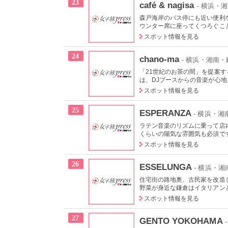
23
café & nagisa
- 横浜・
森戸海岸のバス停にも近い便利
ウンター席に座ってくつろぐこと
スポット情報を見る
24
chano-ma
- 横浜・湘南
「21世紀のお茶の間」を提案
は、DJブースからの音楽が心地よ
スポット情報を見る
25
ESPERANZA
- 横浜・
ラテン音楽のリズムに乗って店
くらいの陽気な雰囲気も必須です
スポット情報を見る
26
ESSELUNGA
- 横浜・
住宅街の路地奥、古民家を改造
野菜が身近な鎌倉はイタリアンと
スポット情報を見る
27
GENTO YOKOHAMA