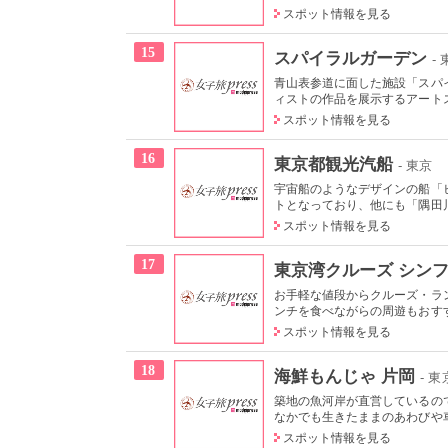
スポット情報を見る
15
スパイラルガーデン
-
青山表参道に面した施設「スパ
ィストの作品を展示するアートス
スポット情報を見る
16
東京都観光汽船
- 東京
宇宙船のようなデザインの船「
トとなっており、他にも「隅田川
スポット情報を見る
17
東京湾クルーズ シン
お手軽な値段からクルーズ・ラ
ンチを食べながらの周遊もおすす
スポット情報を見る
18
海鮮もんじゃ 片岡
- 
築地の魚河岸が直営しているの
なかでも生きたままのあわびや車
スポット情報を見る