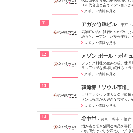
代官山駅から東急東横線沿いに
スル代官山と言うマンションが名
スポット情報を見る
11
アガタ竹澤ビル
- 東京
馬喰町の古い雑居ビルの空いた
続々とオープンした複合施設。一
スポット情報を見る
12
メゾン ポール・ボキ
フランス料理の生みの親、世界
ラン三ツ星を獲得し続けるフラン
スポット情報を見る
13
韓流館「ソウル市場」
コリアンタウン新大久保で韓国
タンは韓国が大好きな芸能人が絶
スポット情報を見る
14
谷中堂
- 東京：谷中・根岸(
招き猫と招き猫関連商品を専門
のお店だけでしか変えない招き猫