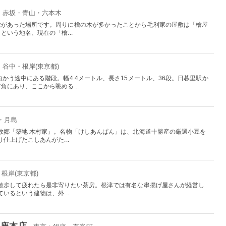
京：赤坂・青山・六本木
敷があった場所です。周りに檜の木が多かったことから毛利家の屋敷は「檜屋
いう地名、現在の「檜...
：谷中・根岸(東京都)
かう途中にある階段。幅4.4メートル、長さ15メートル、36段。日暮里駅か
にあり、ここから眺める...
地・月島
故郷「築地 木村家」。名物「けしあんぱん」は、北海道十勝産の厳選小豆を
仕上げたこしあんがた...
・根岸(東京都)
散歩して疲れたら是非寄りたい茶房。根津では有名な串揚げ屋さんが経営し
いるという建物は、外...
銀座本店