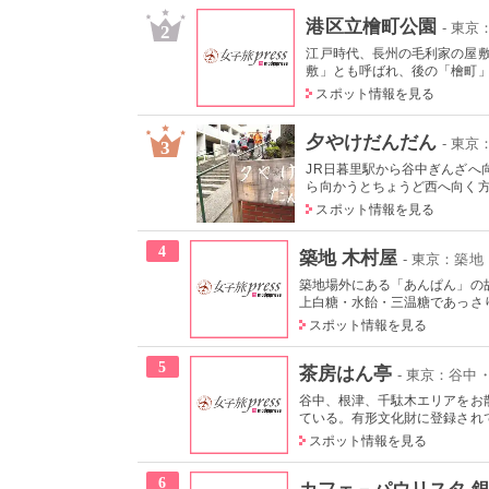
港区立檜町公園
- 東
2
江戸時代、長州の毛利家の屋
敷」とも呼ばれ、後の「檜町」と
スポット情報を見る
夕やけだんだん
- 東京
3
JR日暮里駅から谷中ぎんざへ向
ら向かうとちょうど西へ向く方角
スポット情報を見る
4
築地 木村屋
- 東京：築
築地場外にある「あんぱん」の
上白糖・水飴・三温糖であっさり
スポット情報を見る
5
茶房はん亭
- 東京：谷中
谷中、根津、千駄木エリアをお
ている。有形文化財に登録されて
スポット情報を見る
6
カフェ－パウリスタ 