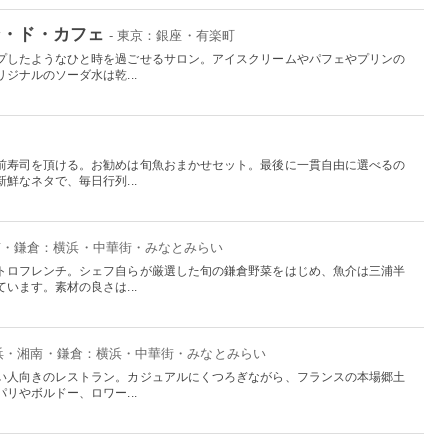
ン・ド・カフェ
- 東京：銀座・有楽町
プしたようなひと時を過ごせるサロン。アイスクリームやパフェやプリンの
ジナルのソーダ水は乾...
前寿司を頂ける。お勧めは旬魚おまかせセット。最後に一貫自由に選べるの
鮮なネタで、毎日行列...
湘南・鎌倉：横浜・中華街・みなとみらい
トロフレンチ。シェフ自らが厳選した旬の鎌倉野菜をはじめ、魚介は三浦半
います。素材の良さは...
横浜・湘南・鎌倉：横浜・中華街・みなとみらい
い人向きのレストラン。カジュアルにくつろぎながら、フランスの本場郷土
リやボルドー、ロワー...