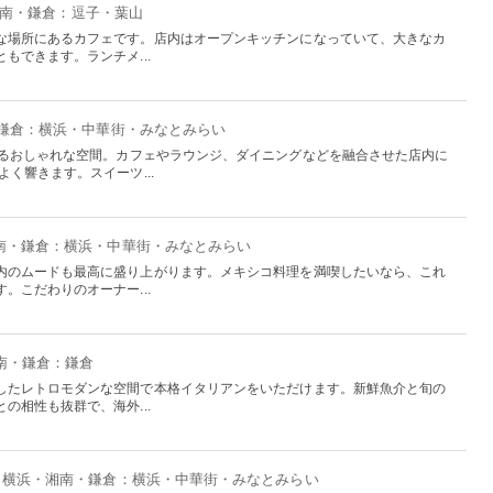
湘南・鎌倉：逗子・葉山
な場所にあるカフェです。店内はオープンキッチンになっていて、大きなカ
もできます。ランチメ...
・鎌倉：横浜・中華街・みなとみらい
するおしゃれな空間。カフェやラウンジ、ダイニングなどを融合させた店内に
く響きます。スイーツ...
湘南・鎌倉：横浜・中華街・みなとみらい
内のムードも最高に盛り上がります。メキシコ料理を満喫したいなら、これ
。こだわりのオーナー...
湘南・鎌倉：鎌倉
したレトロモダンな空間で本格イタリアンをいただけます。新鮮魚介と旬の
の相性も抜群で、海外...
- 横浜・湘南・鎌倉：横浜・中華街・みなとみらい