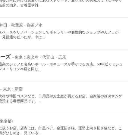
渋谷方向に伸びる裏通りにあるストリート。通り沿いのお城のようなキャッ
前の由来。古着屋や雑...
：神田・秋葉原・御茶ノ水
スペースをリノベーションしてギャラリーや個性的なショップやカフェが
見普通のビルだが、中は...
ューズ
- 東京：恵比寿・代官山・広尾
最高のシェフと名高いポール・ボキューズが手がけるお店。50年近くミシュ
ス・リヨン本店と同じ...
- 東京：新宿
食材や韓国コスメなど、日用品やお土産が買えるお店。自家製の冷凍サムゲ
賛する看板商品です。...
東京都)
に扱うお店。店内には、白黒ペア、金運招き猫、運勢上向き招き猫など、こ
がひしめき、見ている...