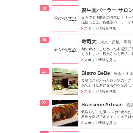
19
資生堂パーラー サロ
まるで文明開化の時代にトリッ
元祖はここ。資生堂パーラーオリ
スポット情報を見る
20
寿司大
- 東京：築地・月島
旬の食材にこだわった本場江戸
もうれしい。店員さんも親切。新
スポット情報を見る
21
Bistro BeBe
- 横浜・
食材にこだわった超人気のビス
島でとれた新鮮なものを使用して
スポット情報を見る
22
Brasserie Artisan
- 
気取らずにお腹いっぱい食べた
料理を堪能できます。シェフはパ
スポット情報を見る