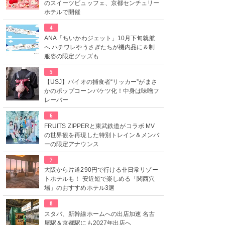
のスイーツビュッフェ、京都センチュリー
ホテルで開催
4
ANA「ちいかわジェット」10月下旬就航
へ ハチワレやうさぎたちが機内品に＆制
服姿の限定グッズも
5
【USJ】バイオの捕食者“リッカー”がまさ
かのポップコーンバケツ化！中身は味噌フ
レーバー
6
FRUITS ZIPPERと東武鉄道がコラボ MV
の世界観を再現した特別トレイン＆メンバ
ーの限定アナウンス
7
大阪から片道290円で行ける非日常リゾー
トホテルも！ 安近短で楽しめる「関西穴
場」のおすすめホテル3選
8
スタバ、新幹線ホームへの出店加速 名古
屋駅＆京都駅にも2027年出店へ