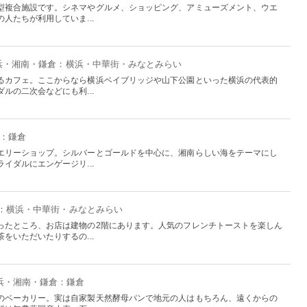
型複合施設です。シネマやグルメ、ショッピング、アミューズメント、ウエ
人たちが利用していま...
横浜・湘南・鎌倉：横浜・中華街・みなとみらい
るカフェ。ここからなら横浜ベイブリッジや山下公園といった横浜の代表的
ルの二次会などにも利...
倉：鎌倉
エリーショップ。シルバーとゴールドを中心に、湘南らしい海をテーマにし
イダルにエンゲージリ...
倉：横浜・中華街・みなとみらい
ったところ、お店は建物の2階にあります。人気のフレンチトーストを楽しん
をいただいたりするの...
横浜・湘南・鎌倉：鎌倉
のベーカリー。実は自家製天然酵母パンで地元の人はもちろん、遠くからの