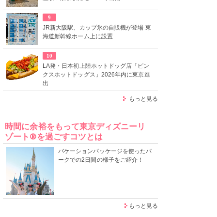
9
JR新大阪駅、カップ氷の自販機が登場 東
海道新幹線ホーム上に設置
10
LA発・日本初上陸ホットドッグ店「ピン
クスホットドッグス」2026年内に東京進
出
もっと見る
時間に余裕をもって東京ディズニーリ
ゾート®を過ごすコツとは
バケーションパッケージを使ったパ
ークでの2日間の様子をご紹介！
もっと見る