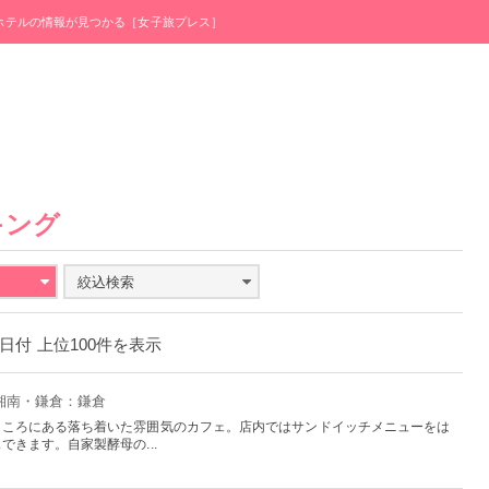
・ホテルの情報が見つかる［女子旅プレス］
キング
絞込検索
27日付 上位100件を表示
・湘南・鎌倉：鎌倉
ところにある落ち着いた雰囲気のカフェ。店内ではサンドイッチメニューをは
きます。自家製酵母の...