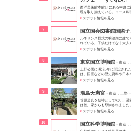
西洋美術館本館1Fにある中庭
理を取り揃えている。コース料理
スポット情報を見る
7
国立国会図書館国際子
ルネサンス様式の明治期に建て
れている。子供だけでなく大人も
スポット情報を見る
8
東京国立博物館
- 東京
上野公園に明治5年に開設され
は、国宝などの歴史資料や日本やア
スポット情報を見る
9
湯島天満宮
- 東京：上野
菅原道真を祭神として祀り、受
は徳川家からも尊崇されました。
スポット情報を見る
10
国立科学博物館
- 東京