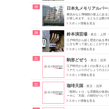
19
日本丸メモリアルパー
横浜みなと博物館の屋上にある
が楽しめます。もともとは船の修
スポット情報を見る
20
鈴本演芸場
- 東京：上野
江戸時代から続く歴史のある寄
に立ち寄って楽しむことができる
スポット情報を見る
21
駒形どぜう
- 東京：浅草
江戸時代から多くのお客さんに
ミナたっぷりのどじょうの上には
スポット情報を見る
22
珈琲天国
- 東京：浅草
「昭和レトロ」な雰囲気が抜群
ーキに「天国」の焼印がついて可
スポット情報を見る