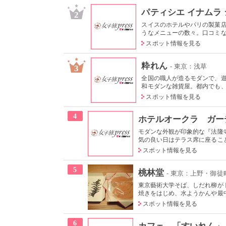
パティシエ イナムラ
2
スイスのホテルやパリの製菓店
うなメニューの数々。口コミなど
スポット情報を見る
粋れん
- 東京：浅草
3
全国の職人が造るモダンで、
和モダンな雑貨屋。都内でも、こ
スポット情報を見る
4
ホテルオークラ ガー
モダンな外観が印象的な『法隆
気の良い日はテラス席に座ること
スポット情報を見る
5
桃林堂
- 東京：上野・御徒
東京藝術大学そば、しだれ柳が
焼きをはじめ、水ようかんや最中
スポット情報を見る
6
カフェ 「すいれん」