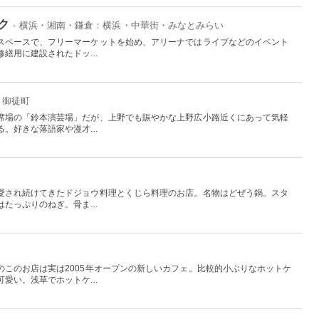
ク
- 横浜・湘南・鎌倉：横浜・中華街・みなとみらい
スペースで、フリーマーケットを始め、アリーナではライブなどのイベント
繕用に建設されたドッ...
・御徒町
席場の「鈴本演芸場」だが、上野でも賑やかな上野広小路近くにあって気軽
。好きな落語家や漫才...
愛され続けてきたドジョウ料理とくじら料理のお店。名物はどぜう鍋。スタ
たっぷりのねぎ。骨ま...
のこのお店は実は2005年オープンの新しいカフェ。比較的小ぶりなホットケ
愛い。浅草でホットケ...