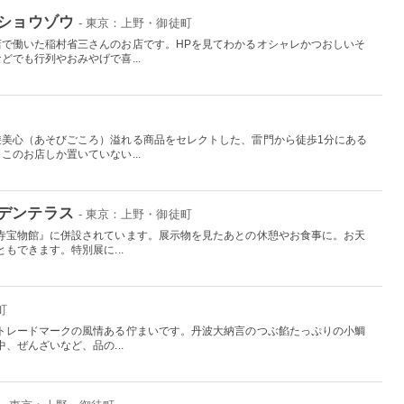
 ショウゾウ
- 東京：上野・御徒町
で働いた稲村省三さんのお店です。HPを見てわかるオシャレかつおしいそ
でも行列やおみやげで喜...
遊美心（あそびごころ）溢れる商品をセレクトした、雷門から徒歩1分にある
のお店しか置いていない...
デンテラス
- 東京：上野・御徒町
寺宝物館』に併設されています。展示物を見たあとの休憩やお食事に。お天
もできます。特別展に...
町
トレードマークの風情ある佇まいです。丹波大納言のつぶ餡たっぷりの小鯛
、ぜんざいなど、品の...