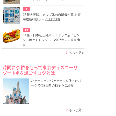
9
JR新大阪駅、カップ氷の自販機が登場 東
海道新幹線ホーム上に設置
10
LA発・日本初上陸ホットドッグ店「ピン
クスホットドッグス」2026年内に東京進
出
もっと見る
時間に余裕をもって東京ディズニーリ
ゾート®を過ごすコツとは
バケーションパッケージを使ったパ
ークでの2日間の様子をご紹介！
もっと見る