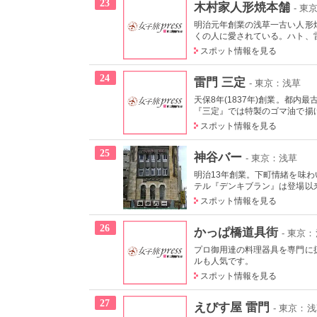
23
木村家人形焼本舗
- 東
明治元年創業の浅草一古い人形
くの人に愛されている。ハト、雷
スポット情報を見る
24
雷門 三定
- 東京：浅草
天保8年(1837年)創業。都
『三定』では特製のゴマ油で揚
スポット情報を見る
25
神谷バー
- 東京：浅草
明治13年創業。下町情緒を味
テル『デンキブラン』は登場以来
スポット情報を見る
26
かっぱ橋道具街
- 東京
プロ御用達の料理器具を専門に
ルも人気です。
スポット情報を見る
27
えびす屋 雷門
- 東京：