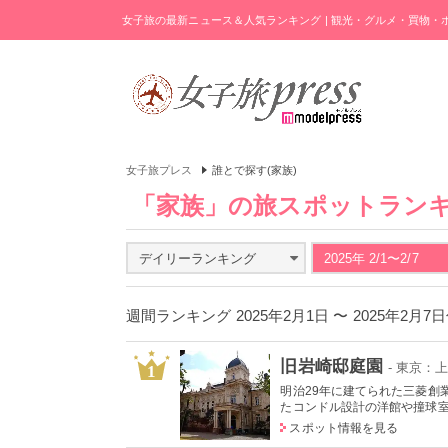
女子旅の最新ニュース＆人気ランキング | 観光・グルメ・買物
女子旅プレス
誰とで探す(家族)
「家族」の旅スポットラン
デイリーランキング
2025年 2/1〜2/7
週間ランキング 2025年2月1日 〜 2025年2月7
旧岩崎邸庭園
- 東京：
1
明治29年に建てられた三菱創
たコンドル設計の洋館や撞球室は
スポット情報を見る