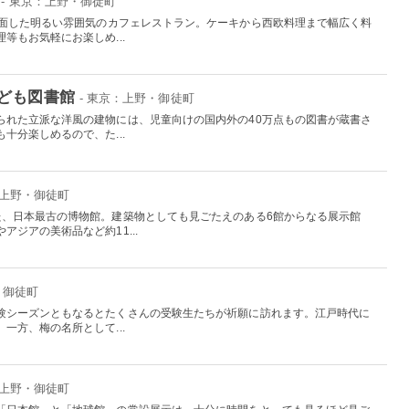
- 東京：上野・御徒町
に面した明るい雰囲気のカフェレストラン。ケーキから西欧料理まで幅広く料
等もお気軽にお楽しめ...
ども図書館
- 東京：上野・御徒町
られた立派な洋風の建物には、児童向けの国内外の40万点もの図書が蔵書さ
十分楽しめるので、た...
：上野・御徒町
た、日本最古の博物館。建築物としても見ごたえのある6館からなる展示館
ジアの美術品など約11...
・御徒町
験シーズンともなるとたくさんの受験生たちが祈願に訪れます。江戸時代に
一方、梅の名所として...
：上野・御徒町