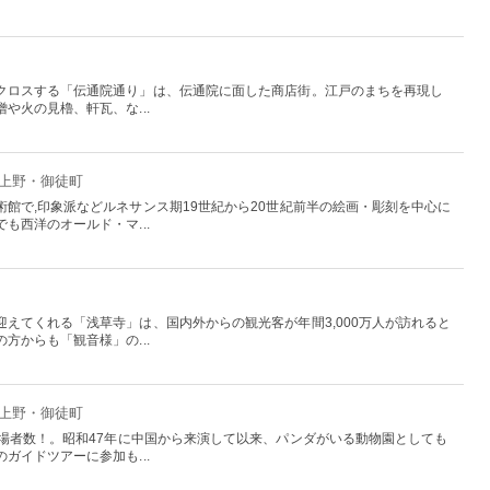
クロスする「伝通院通り」は、伝通院に面した商店街。江戸のまちを再現し
や火の見櫓、軒瓦、な...
：上野・御徒町
館で,印象派などルネサンス期19世紀から20世紀前半の絵画・彫刻を中心に
も西洋のオールド・マ...
えてくれる「浅草寺」は、国内外からの観光客が年間3,000万人が訪れると
方からも「観音様」の...
：上野・御徒町
入場者数！。昭和47年に中国から来演して以来、パンダがいる動物園としても
ガイドツアーに参加も...