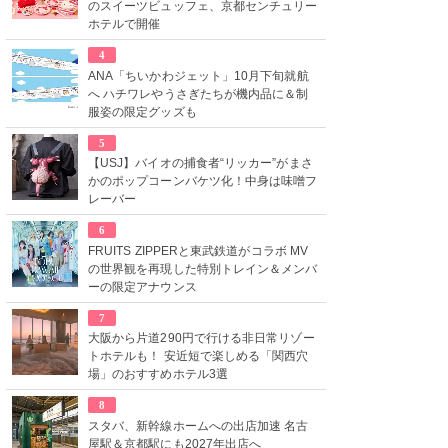
のスイーツビュッフェ、京都センチュリー
ホテルで開催
4
ANA「ちいかわジェット」10月下旬就航
へ ハチワレやうさぎたちが機内品に＆制
服姿の限定グッズも
5
【USJ】バイオの捕食者“リッカー”がまさ
かのポップコーンバケツ化！中身は味噌フ
レーバー
6
FRUITS ZIPPERと東武鉄道がコラボ MV
の世界観を再現した特別トレイン＆メンバ
ーの限定アナウンス
7
大阪から片道290円で行ける非日常リゾー
トホテルも！ 安近短で楽しめる「関西穴
場」のおすすめホテル3選
8
スタバ、新幹線ホームへの出店加速 名古
屋駅＆京都駅にも2027年出店へ