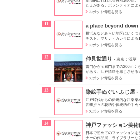
定期的に行われる特別展の他、
たえがある。ボランティアによる
スポット情報を見る
11
a place beyond down
横浜みなとみらい地区にいくつ
チスト、マリナ・カレラによる19
スポット情報を見る
12
仲見世通り
- 東京：浅草
雷門から宝蔵門までの200ｍく
があり、江戸情緒を感じさせる
スポット情報を見る
13
染絵手ぬぐい ふじ屋
-
江戸時代からの伝統的な注染染
四季折々の花柄や伝統柄の手ぬぐい
スポット情報を見る
14
神戸ファッション美術
日本で初めてのファッションを
ナーの作品展、ライブラリーなど