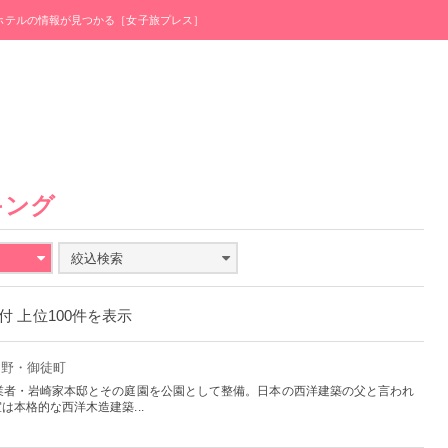
・ホテルの情報が見つかる［女子旅プレス］
キング
絞込検索
日付 上位100件を表示
上野・御徒町
業者・岩崎家本邸とその庭園を公園として整備。日本の西洋建築の父と言われ
本格的な西洋木造建築...