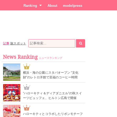
Ranking
About
modelpress
記事
旅スポット
News Ranking
ニュースランキング
1
横浜・海の公園にスタバオープン “文化
財”のレトロ洋館で至福のコーヒー時間
2
“ハローキティ＆ディアダニエル”の秋スイ
ーツビュッフェ、ヒルトン広島で開催
3
ハローキティとコラボしたリボンモチーフ