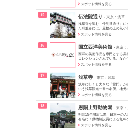
スポット情報を見る
15
伝法院通り
- 東京：浅草
浅草寺を望む「仲見世通り」に
た町並みには、屋根の上の鼠小僧
スポット情報を見る
16
国立西洋美術館
- 東京
西洋の美術作品を専門とする美術
コレクションされている。なかで
スポット情報を見る
17
浅草寺
- 東京：浅草
浅草に行くと大きな「雷門」が迎
いう浅草観光一番の名所。地元の
スポット情報を見る
18
恩賜上野動物園
- 東京
明治15年開演以降、日本一の
有名に！動物解説員による無料の
スポット情報を見る