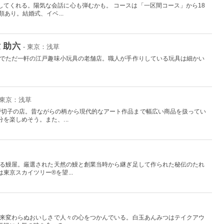
してくれる。陽気な会話に心も弾むかも。 コースは「一区間コース」から18
あり。結婚式、イベ...
 助六
- 東京：浅草
日本でただ一軒の江戸趣味小玩具の老舗店。職人が手作りしている玩具は細かい
。
 東京：浅草
戸切子の店。昔ながらの柄から現代的なアート作品まで幅広い商品を扱ってい
を楽しめそう。また、...
史ある鰻屋。厳選された天然の鰻と創業当時から継ぎ足して作られた秘伝のたれ
東京スカイツリー®を望...
、以来変わらぬおいしさで人々の心をつかんでいる。白玉あんみつはテイクアウ