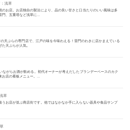
京：浅草
焼のお店。お店独自の製法により、品の良い甘さと口当たりのいい風味は多
門、五重塔など浅草に...
内最古の天ぷらの専門店で、江戸の味を今味わえる！雷門のわきに店かまえている
げた天ぷらが人気。
わいながらお酒が飲める。初代オーナーが考えだしたブランデーベースのカク
お店の看板メニュー。...
：浅草
扱うお店が並ぶ商店街です。他ではなかなか手に入らない器具や食品サンプ
浅草