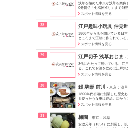
浅草を極めた車夫が浅草を案内
0分貸切「七福神巡り」まで6種類
スポット情報を見る
28
江戸趣味小玩具 仲見世
1866年から店を開いている
ところまで正確に作られている
スポット情報を見る
29
江戸切子 浅草おじま
-
3代にわたって続いている、江
る。これでお酒を飲めば江戸気分
スポット情報を見る
30
鰻 駒形 前川
- 東京：浅草
1800年代初頭に創業した歴
を使ったうな重は絶品。店からは
スポット情報を見る
31
梅園
- 東京：浅草
安政元年（1854）に創業し