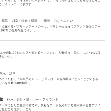
「日本館」と「地球館」の常設展示は、十分に時間をとっても見るほど見ご
ガイドツアーに参加す...
- 横浜・湘南・鎌倉：横浜・中華街・みなとみらい
も点在するパブリックアートの一つ。ギリシャ生まれでフランス在住のアー
97年の屋外作品です。...
らいの間に90ものお店が庇を並べています。人形焼き、雷おこしなどのお店
通りです。
 東京：浅草
めにこだわる「染絵手ぬぐい ふじ屋」は、今もお洒落に使うことができる、
を常時200種類取り...
館
- 神戸：御影・灘・ポートアイランド
テーマにした公立美術館です。多彩なアートを紹介する特別展や著名デザイ
見どころ充実。日ごろ...