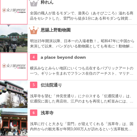
家）たちの作品を見ることができる美術館としは日本有数。ロ
粋れん
2
ダンの「考える人」はこちらで見れる。設計はル・コルビジェ
が手掛け、建築・インテリア好きにもおすすめ。
全国の職人が造るモダンで、遊美心（あそびごころ）溢れる商
品をセレクトした、雷門から徒歩1分にある和モダンな雑貨
屋。都内でも、このお店しか置いていない商品が半数以上を占
めるので、粋な雑貨を探すのが楽しくなりそう。
恩賜上野動物園
3
明治15年開演以降、日本一の入場者数！。昭和47年に中国から
来演して以来、パンダがいる動物園としても有名に！動物解説
員による無料のガイドツアーに参加もお勧め。
4
a place beyond down
横浜みなとみらい地区にいくつも点在するパブリックアートの
一つ。ギリシャ生まれでフランス在住のアーチスト、マリナ・
カレラによる1997年の屋外作品です。クイーンズスクエア横浜
内にあるクイーンズパークで、その美しいドレープと伸びやか
5
伝法院通り
な羽をテーマにした幻想的な姿を見ることができます。
浅草寺を望む「仲見世通り」にクロスする「伝通院通り」は、
伝通院に面した商店街。江戸のまちを再現した町並みには、屋
根の上の鼠小僧や火の見櫓、軒瓦、などたくさんの見どころが
あります。多彩なお店が並んでいて、買い物や食事も楽しめま
6
浅草寺
す。
浅草に行くと大きな「雷門」が迎えてくれる「浅草寺」は、国
内外からの観光客が年間3,000万人が訪れるという浅草観光一
番の名所。地元の方からも「観音様」の愛称で親しまれている