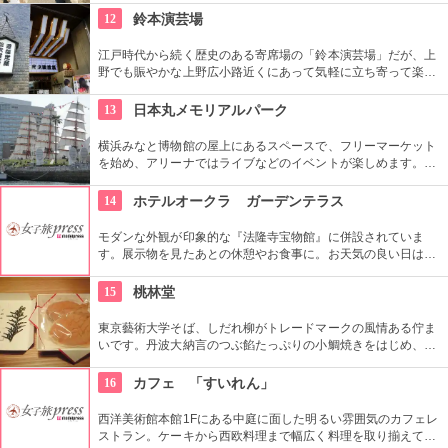
おり、境内には約300本もの梅があり、毎年時期になるとかぐ
12
鈴本演芸場
わしい香りを漂わせます。2月上旬〜3月上旬には梅祭りも開催
されて賑わいます。
江戸時代から続く歴史のある寄席場の「鈴本演芸場」だが、上
野でも賑やかな上野広小路近くにあって気軽に立ち寄って楽し
むことができる。好きな落語家や漫才の名前を見つけたら迷わ
ず入ってみてはいかがでしょう。
13
日本丸メモリアルパーク
横浜みなと博物館の屋上にあるスペースで、フリーマーケット
を始め、アリーナではライブなどのイベントが楽しめます。も
ともとは船の修繕用に建設されたドックで今では国の重要文化
財に指定されています。
14
ホテルオークラ ガーデンテラス
モダンな外観が印象的な『法隆寺宝物館』に併設されていま
す。展示物を見たあとの休憩やお食事に。お天気の良い日はテ
ラス席に座ることもできます。特別展に合わせて限定メニュー
が出ることもありますので、何度も訪れたいですね。
15
桃林堂
東京藝術大学そば、しだれ柳がトレードマークの風情ある佇ま
いです。丹波大納言のつぶ餡たっぷりの小鯛焼きをはじめ、水
ようかんや最中、ぜんざいなど、品の良い和菓子がそろってい
ます。お抹茶をいただきながら店内でも。
16
カフェ 「すいれん」
西洋美術館本館1Fにある中庭に面した明るい雰囲気のカフェレ
ストラン。ケーキから西欧料理まで幅広く料理を取り揃えてい