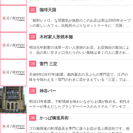
じょうの上にはたっぷりのねぎ。骨まで食べられるほど柔らか
く美味しく頂ける上に健康と美容にも良い。
22
珈琲天国
「昭和レトロ」な雰囲気が抜群のこのお店は実は2005年オープ
ンの新しいカフェ。比較的小ぶりなホットケーキに「天国」の
焼印がついて可愛い。浅草でホットケーキが食べたくなったら
ここへ。
23
木村家人形焼本舗
明治元年創業の浅草一古い人形焼のお店。お店独自の製法によ
り、品の良い甘さと口当たりのいい風味は多くの人に愛されて
いる。ハト、雷門、五重塔など浅草にちなんだ形が可愛い。ア
ンコの入っていないタイプもあり。ハトのマークを目印に探し
24
雷門 三定
て。
天保8年(1837年)創業。都内最古の天ぷらの専門店で、江戸の
味を今味わえる！雷門のわきに店かまえている『三定』では特
製のゴマ油で揚げた天ぷらが人気。
25
神谷バー
明治13年創業。下町情緒を味わいながらお酒が飲める。初代オ
ーナーが考えだしたブランデーベースのカクテル『デンキブラ
ン』は登場以来お店の看板メニュー。一人でも気軽に入れるの
がいい。浅草を観光した際には是非立ち寄りたい。
26
かっぱ橋道具街
プロ御用達の料理器具を専門に扱うお店が並ぶ商店街です。他