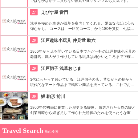
ではなかなか手に入らない器具や食品サンプルも人気です。
27
えびす屋 雷門
浅草を極めた車夫が浅草を案内してくれる。陽気な会話に心も
弾むかも。 コースは「一区間コース」から180分貸切「七福神
巡り」まで6種類あり。結婚式、イベント・出張での利用も大
好評だとか。
28
江戸趣味小玩具 仲見世 助六
1866年から店を開いている日本でただ一軒の江戸趣味小玩具の
老舗店。職人が手作りしている玩具は細かいところまで正確に
作られている。
29
江戸切子 浅草おじま
3代にわたって続いている、江戸切子の店。昔ながらの柄から
現代的なアート作品まで幅広い商品を扱っている。これでお酒
を飲めば江戸気分を楽しめそう。また、海外・国内のお土産、
引き出物などにも最適。特注品も承っている。
30
鰻 駒形 前川
1800年代初頭に創業した歴史ある鰻屋。厳選された天然の鰻と
創業当時から継ぎ足して作られた秘伝のたれを使ったうな重は
絶品。店からは東京スカイツリー®を望むことが可能。
Travel Search
旅の検索