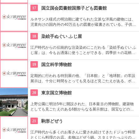
る。コース料理等もお気軽にお楽しめる。ワイン、ビール等も
ご用意！
17
国立国会図書館国際子ども図書館
ルネサンス様式の明治期に建てられた立派な洋風の建物には、
児童向けの国内外の40万点もの図書が蔵書されている。子供だ
けでなく大人も十分楽しめるので、たまにはインテリに図書館
でゆっくり過ごしてみては。
18
染絵手ぬぐい ふじ屋
江戸時代からの伝統的な注染染めにこだわる「染絵手ぬぐい ふ
じ屋」は、今もお洒落に使うことができる、四季折々の花柄や
伝統柄の手ぬぐいを常時200種類取り揃えています。手ぬぐい
地の小物も各種扱っています。
19
国立科学博物館
定期的に行われる特別展の他、「日本館」と「地球館」の常設
展示は、十分に時間をとっても見るほど見ごたえがある。ボラ
ンティアによるガイドツアーに参加すればなお理解が深まるこ
とまちがいなし。
20
東京国立博物館
上野公園に明治5年に開設された、日本最古の博物館。建築物
としても見ごたえのある6館からなる展示館は、国宝などの歴
史資料や日本やアジアの美術品など約11万点が所蔵されていま
す。オリジナルグッズを販売するミュージアムショップや食事
21
駒形どぜう
もできるカフェなども併設されています。
江戸時代から多くのお客さんに愛され続けてきたドジョウ料理
とくじら料理のお店。名物はどぜう鍋。スタミナたっぷりのど