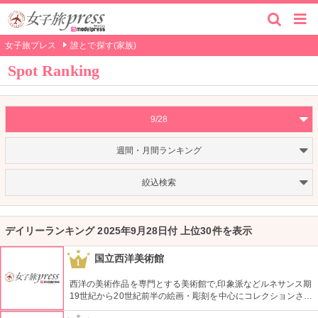
女子旅プレス
誰とで探す(家族)
Spot Ranking
9/28
週間・月間ランキング
絞込検索
デイリーランキング 2025年9月28日付 上位30件を表示
国立西洋美術館
1
西洋の美術作品を専門とする美術館で,印象派などルネサンス期
19世紀から20世紀前半の絵画・彫刻を中心にコレクションされ
ている。なかでも西洋のオールド・マスター（18世紀以前の画