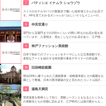
都内最古の名刹です。
7
パティシエ イナムラ ショウゾウ
スイスのホテルやパリの製菓店で働いた稲村省三さんのお店で
す。HPを見てわかるオシャレかつおしいそうなメニューの
数々。口コミなどでも行列やおみやげで喜ばれたなどの話が後
を絶えません。
8
仲見世通り
雷門から宝蔵門までの200ｍくらいの間に90ものお店が庇を並
べています。人形焼き、雷おこしなどのお店があり、江戸情緒
を感じさせる通りです。
9
神戸ファッション美術館
日本で初めてのファッションをテーマにした公立美術館です。
多彩なアートを紹介する特別展や著名デザイナーの作品展、ラ
イブラリーなど見どころ充実。日ごろからファッションが好き
な方、ファッション業界の方、ファッションを学ぶ方、必見で
10
旧岩崎邸庭園
す。
明治29年に建てられた三菱創業者・岩崎家本邸とその庭園を公
園として整備。日本の西洋建築の父と言われたコンドル設計の
洋館や撞球室は本格的な西洋木造建築で見応えたっぷり。重要
文化財にもなっている。
11
湯島天満宮
菅原道真を祭神として祀り、受験シーズンともなるとたくさん
の受験生たちが祈願に訪れます。江戸時代には徳川家からも尊
崇されました。一方、梅の名所としても江戸時代から知られて