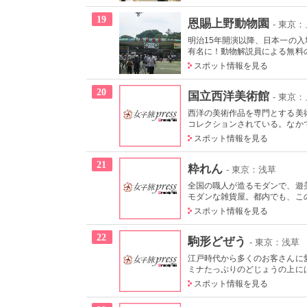
19
恩賜上野動物園
- 東京
明治15年開演以降、日本一の
有名に！動物解説員による無料の
スポット情報を見る
20
国立西洋美術館
- 東京
西洋の美術作品を専門とする美術
コレクションされている。なかで
スポット情報を見る
21
粋れん
- 東京：浅草
全国の職人が造るモダンで、遊
モダンな雑貨屋。都内でも、この
スポット情報を見る
22
駒形どぜう
- 東京：浅草
江戸時代から多くのお客さんに
ミナたっぷりのどじょうの上には
スポット情報を見る