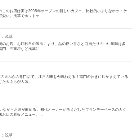
のこのお店は実は2005年オープンの新しいカフェ。比較的小ぶりなホットケ
愛い。浅草でホットケ...
京：浅草
焼のお店。お店独自の製法により、品の良い甘さと口当たりのいい風味は多
門、五重塔など浅草に...
内最古の天ぷらの専門店で、江戸の味を今味わえる！雷門のわきに店かまえている
げた天ぷらが人気。
わいながらお酒が飲める。初代オーナーが考えだしたブランデーベースのカク
お店の看板メニュー。...
京：浅草