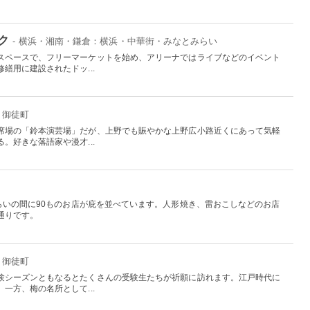
ク
- 横浜・湘南・鎌倉：横浜・中華街・みなとみらい
スペースで、フリーマーケットを始め、アリーナではライブなどのイベント
繕用に建設されたドッ...
・御徒町
席場の「鈴本演芸場」だが、上野でも賑やかな上野広小路近くにあって気軽
。好きな落語家や漫才...
らいの間に90ものお店が庇を並べています。人形焼き、雷おこしなどのお店
通りです。
・御徒町
験シーズンともなるとたくさんの受験生たちが祈願に訪れます。江戸時代に
一方、梅の名所として...