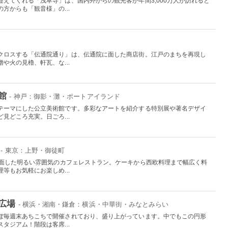
えてくれる「浅草寺」は、国内外からの観光客が年間3,000万人が訪れると
方からも「観音様」の...
クロスする「伝通院通り」は、伝通院に面した商店街。江戸のまちを再現し
や火の見櫓、軒瓦、な...
館
- 神戸：御影・灘・ポートアイランド
テーマにした公立美術館です。多彩なアートを紹介する特別展や著名デザイ
見どころ充実。日ごろ...
- 東京：上野・御徒町
に面した明るい雰囲気のカフェレストラン。ケーキから西欧料理まで幅広く料
等もお気軽にお楽しめ...
広場
- 横浜・湘南・鎌倉：横浜・中華街・みなとみらい
ぼ毎週末あちこちで開催されており、盛り上がっています。中でもこの円形
タジアム！階段は客席...