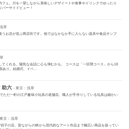
的フェ。川を一望しながら美味しいデザイートや食事やドリンクでゆったり
リバーサイドビュー！
：浅草
扱うお店が並ぶ商店街です。他ではなかなか手に入らない器具や食品サンプ
浅草
してくれる。陽気な会話に心も弾むかも。 コースは「一区間コース」から18
あり。結婚式、イベ...
 助六
- 東京：浅草
日本でただ一軒の江戸趣味小玩具の老舗店。職人が手作りしている玩具は細かい
。
 東京：浅草
戸切子の店。昔ながらの柄から現代的なアート作品まで幅広い商品を扱ってい