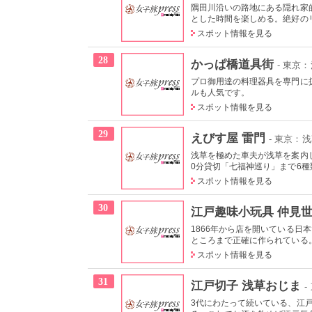
隅田川沿いの路地にある隠れ家
とした時間を楽しめる。絶好の
スポット情報を見る
28
かっぱ橋道具街
- 東京
プロ御用達の料理器具を専門に
ルも人気です。
スポット情報を見る
29
えびす屋 雷門
- 東京：
浅草を極めた車夫が浅草を案内
0分貸切「七福神巡り」まで6種類
スポット情報を見る
30
江戸趣味小玩具 仲見世
1866年から店を開いている
ところまで正確に作られている
スポット情報を見る
31
江戸切子 浅草おじま
-
3代にわたって続いている、江