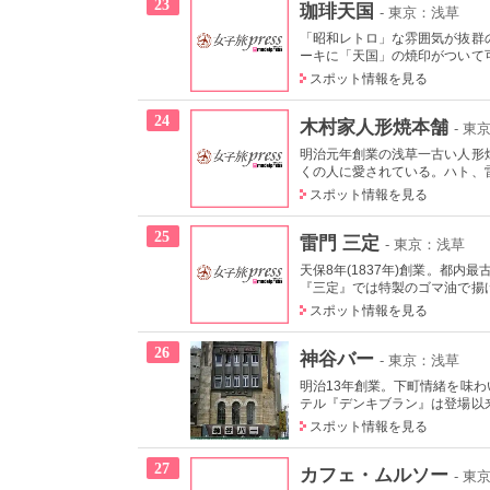
23
珈琲天国
- 東京：浅草
「昭和レトロ」な雰囲気が抜群
ーキに「天国」の焼印がついて可
スポット情報を見る
24
木村家人形焼本舗
- 東
明治元年創業の浅草一古い人形
くの人に愛されている。ハト、雷
スポット情報を見る
25
雷門 三定
- 東京：浅草
天保8年(1837年)創業。都
『三定』では特製のゴマ油で揚
スポット情報を見る
26
神谷バー
- 東京：浅草
明治13年創業。下町情緒を味
テル『デンキブラン』は登場以来
スポット情報を見る
27
カフェ・ムルソー
- 東