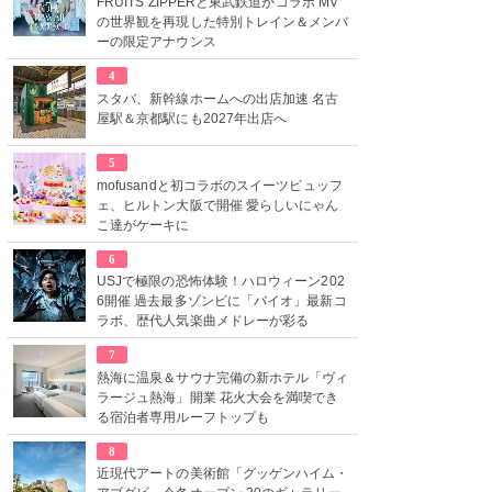
FRUITS ZIPPERと東武鉄道がコラボ MV
の世界観を再現した特別トレイン＆メンバ
ーの限定アナウンス
4
スタバ、新幹線ホームへの出店加速 名古
屋駅＆京都駅にも2027年出店へ
5
mofusandと初コラボのスイーツビュッフ
ェ、ヒルトン大阪で開催 愛らしいにゃん
こ達がケーキに
6
USJで極限の恐怖体験！ハロウィーン202
6開催 過去最多ゾンビに「バイオ」最新コ
ラボ、歴代人気楽曲メドレーが彩る
7
熱海に温泉＆サウナ完備の新ホテル「ヴィ
ラージュ熱海」開業 花火大会を満喫でき
る宿泊者専用ルーフトップも
8
近現代アートの美術館「グッゲンハイム・