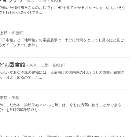
- 東京：上野・御徒町
で働いた稲村省三さんのお店です。HPを見てわかるオシャレかつおしいそう
も行列やおみやげで喜...
：上野・御徒町
「日本館」と「地球館」の常設展示は、十分に時間をとっても見るほど見ご
ガイドツアーに参加す...
ども図書館
- 東京：上野・御徒町
られた立派な洋風の建物には、児童向けの国内外の40万点もの図書が蔵書さ
十分楽しめるので、た...
 東京：浅草
めにこだわる「染絵手ぬぐい ふじ屋」は、今もお洒落に使うことができる、
を常時200種類取り...