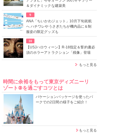
アブダビ」今冬オープン 30のギャラリー
＆ダイナミックな建築美
9
ANA「ちいかわジェット」10月下旬就航
へ ハチワレやうさぎたちが機内品に＆制
服姿の限定グッズも
10
【USJハロウィーン】R-18指定＆誓約書必
須のホラーアトラクション「残像」登場
もっと見る
時間に余裕をもって東京ディズニーリ
ゾート®を過ごすコツとは
バケーションパッケージを使ったパ
ークでの2日間の様子をご紹介！
もっと見る