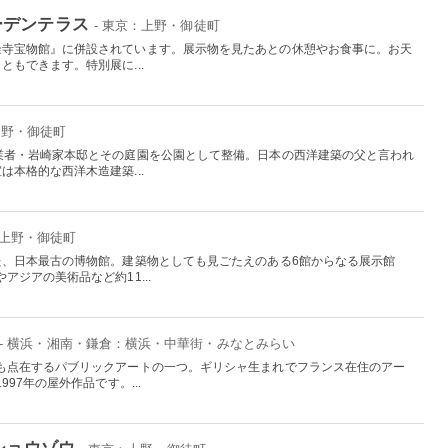
ーデンテラス
- 東京：上野・御徒町
隆寺宝物館』に併設されています。展示物を見たあとの休憩やお食事に。お天
もできます。特別展に...
上野・御徒町
業者・岩崎家本邸とその庭園を公園として整備。日本の西洋建築の父と言われ
本格的な西洋木造建築...
：上野・御徒町
た、日本最古の博物館。建築物としても見ごたえのある6館からなる展示館
ジアの美術品など約11...
- 横浜・湘南・鎌倉：横浜・中華街・みなとみらい
も点在するパブリックアートの一つ。ギリシャ生まれでフランス在住のアー
97年の屋外作品です。...
ショウゾウ