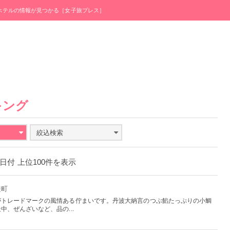
・ホテルの情報が見つかる［女子旅プレス］
キング
絞込検索
20日付 上位100件を表示
徒町
がトレードマークの風情ある佇まいです。丹波大納言のつぶ餡たっぷりの小鯛
、ぜんざいなど、品の...