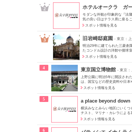
ホテルオークラ ガ
2
モダンな外観が印象的な『法
気の良い日はテラス席に座ること
スポット情報を見る
旧岩崎邸庭園
- 東京：
3
明治29年に建てられた三菱創
たコンドル設計の洋館や撞球室は
スポット情報を見る
4
東京国立博物館
- 東京
上野公園に明治5年に開設され
は、国宝などの歴史資料や日本やア
スポット情報を見る
5
a place beyond down
横浜みなとみらい地区にいくつ
チスト、マリナ・カレラによる19
スポット情報を見る
6
パティシエ イナムラ 