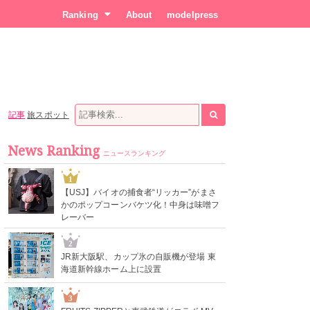
Ranking
About
modelpress
記事
旅スポット
News Ranking
ニュースランキング
1
【USJ】バイオの捕食者“リッカー”がまさ
かのポップコーンバケツ化！中身は味噌フ
レーバー
2
JR新大阪駅、カップ氷の自販機が登場 東
海道新幹線ホーム上に設置
3