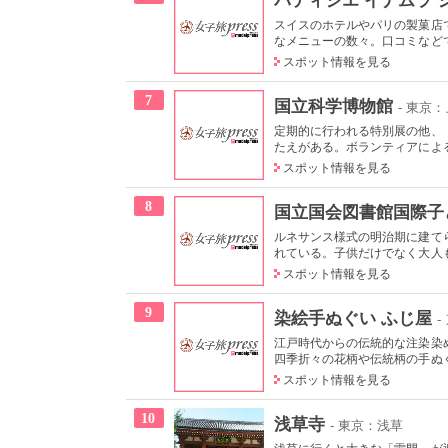
スイスのホテルやパリの製菓店
なメニューの数々。口コミなどで
スポット情報を見る
7
国立科学博物館
- 東京
定期的に行われる特別展の他、
たえがある。ボランティアによる
スポット情報を見る
8
国立国会図書館国際子
ルネサンス様式の明治期に建て
れている。子供だけでなく大人も
スポット情報を見る
9
染絵手ぬぐい ふじ屋
-
江戸時代からの伝統的な注染染
四季折々の花柄や伝統柄の手ぬぐい
スポット情報を見る
10
浅草寺
- 東京：浅草