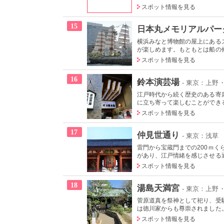
スポット情報を見る
15
日本丸メモリアルパー
横浜みなと博物館の屋上にある
が楽しめます。もともとは船の修
スポット情報を見る
16
鈴本演芸場
- 東京：上野
江戸時代から続く歴史のある寄
に立ち寄って楽しむことができる
スポット情報を見る
17
仲見世通り
- 東京：浅草
雷門から宝蔵門までの200ｍく
があり、江戸情緒を感じさせる
スポット情報を見る
18
湯島天満宮
- 東京：上野
菅原道真を祭神として祀り、受
は徳川家からも尊崇されました。
スポット情報を見る