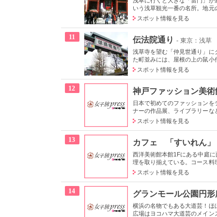
浅草に行くと大きな「雷門」が迎
いう浅草観光一番の名所。地元の
スポット情報を見る
11
伝法院通り
- 東京：浅草
浅草寺を望む「仲見世通り」に
た町並みには、屋根の上の鼠小僧
スポット情報を見る
12
神戸ファッション美術
日本で初めてのファッションを
ナーの作品展、ライブラリーなど
スポット情報を見る
13
カフェ 「すいれん」
西洋美術館本館1Fにある中庭
理を取り揃えている。コース料理
スポット情報を見る
14
グランモール公園円形
横浜の名物でもある大道芸！ほ
広場はヨコハマ大道芸のメインス