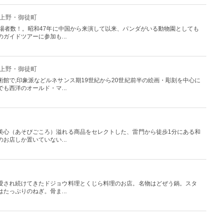
：上野・御徒町
入場者数！。昭和47年に中国から来演して以来、パンダがいる動物園としても
ガイドツアーに参加も...
：上野・御徒町
館で,印象派などルネサンス期19世紀から20世紀前半の絵画・彫刻を中心に
も西洋のオールド・マ...
美心（あそびごころ）溢れる商品をセレクトした、雷門から徒歩1分にある和
お店しか置いていない...
愛され続けてきたドジョウ料理とくじら料理のお店。名物はどぜう鍋。スタ
たっぷりのねぎ。骨ま...