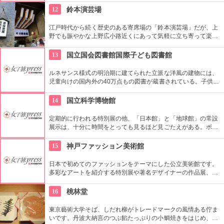
を絶えません。
12
鈴本演芸場
江戸時代から続く歴史のある寄席場の「鈴本演芸場」だが、上
野でも賑やかな上野広小路近くにあって気軽に立ち寄って楽し
むことができる。好きな落語家や漫才の名前を見つけたら迷わ
ず入ってみてはいかがでしょう。
13
国立国会図書館国際子ども図書館
ルネサンス様式の明治期に建てられた立派な洋風の建物には、
児童向けの国内外の40万点もの図書が蔵書されている。子供だ
けでなく大人も十分楽しめるので、たまにはインテリに図書館
でゆっくり過ごしてみては。
14
国立科学博物館
定期的に行われる特別展の他、「日本館」と「地球館」の常設
展示は、十分に時間をとっても見るほど見ごたえがある。ボラ
ンティアによるガイドツアーに参加すればなお理解が深まるこ
とまちがいなし。
15
神戸ファッション美術館
日本で初めてのファッションをテーマにした公立美術館です。
多彩なアートを紹介する特別展や著名デザイナーの作品展、ラ
イブラリーなど見どころ充実。日ごろからファッションが好き
な方、ファッション業界の方、ファッションを学ぶ方、必見で
16
桃林堂
す。
東京藝術大学そば、しだれ柳がトレードマークの風情ある佇ま
いです。丹波大納言のつぶ餡たっぷりの小鯛焼きをはじめ、水