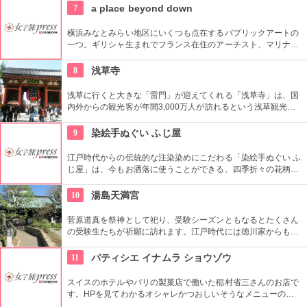
7
a place beyond down
横浜みなとみらい地区にいくつも点在するパブリックアートの
一つ。ギリシャ生まれでフランス在住のアーチスト、マリナ・
カレラによる1997年の屋外作品です。クイーンズスクエア横浜
内にあるクイーンズパークで、その美しいドレープと伸びやか
8
浅草寺
な羽をテーマにした幻想的な姿を見ることができます。
浅草に行くと大きな「雷門」が迎えてくれる「浅草寺」は、国
内外からの観光客が年間3,000万人が訪れるという浅草観光一
番の名所。地元の方からも「観音様」の愛称で親しまれている
都内最古の名刹です。
9
染絵手ぬぐい ふじ屋
江戸時代からの伝統的な注染染めにこだわる「染絵手ぬぐい ふ
じ屋」は、今もお洒落に使うことができる、四季折々の花柄や
伝統柄の手ぬぐいを常時200種類取り揃えています。手ぬぐい
地の小物も各種扱っています。
10
湯島天満宮
菅原道真を祭神として祀り、受験シーズンともなるとたくさん
の受験生たちが祈願に訪れます。江戸時代には徳川家からも尊
崇されました。一方、梅の名所としても江戸時代から知られて
おり、境内には約300本もの梅があり、毎年時期になるとかぐ
11
パティシエ イナムラ ショウゾウ
わしい香りを漂わせます。2月上旬〜3月上旬には梅祭りも開催
されて賑わいます。
スイスのホテルやパリの製菓店で働いた稲村省三さんのお店で
す。HPを見てわかるオシャレかつおしいそうなメニューの
数々。口コミなどでも行列やおみやげで喜ばれたなどの話が後