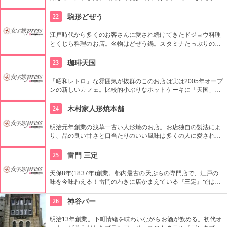
屋。都内でも、このお店しか置いていない商品が半数以上を占
めるので、粋な雑貨を探すのが楽しくなりそう。
22
駒形どぜう
江戸時代から多くのお客さんに愛され続けてきたドジョウ料理
とくじら料理のお店。名物はどぜう鍋。スタミナたっぷりのど
じょうの上にはたっぷりのねぎ。骨まで食べられるほど柔らか
く美味しく頂ける上に健康と美容にも良い。
23
珈琲天国
「昭和レトロ」な雰囲気が抜群のこのお店は実は2005年オープ
ンの新しいカフェ。比較的小ぶりなホットケーキに「天国」の
焼印がついて可愛い。浅草でホットケーキが食べたくなったら
ここへ。
24
木村家人形焼本舗
明治元年創業の浅草一古い人形焼のお店。お店独自の製法によ
り、品の良い甘さと口当たりのいい風味は多くの人に愛されて
いる。ハト、雷門、五重塔など浅草にちなんだ形が可愛い。ア
ンコの入っていないタイプもあり。ハトのマークを目印に探し
25
雷門 三定
て。
天保8年(1837年)創業。都内最古の天ぷらの専門店で、江戸の
味を今味わえる！雷門のわきに店かまえている『三定』では特
製のゴマ油で揚げた天ぷらが人気。
26
神谷バー
明治13年創業。下町情緒を味わいながらお酒が飲める。初代オ