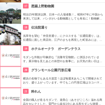
ようかんや最中、ぜんざいなど、品の良い和菓子がそろってい
ます。お抹茶をいただきながら店内でも。
17
恩賜上野動物園
明治15年開演以降、日本一の入場者数！。昭和47年に中国から
来演して以来、パンダがいる動物園としても有名に！動物解説
員による無料のガイドツアーに参加もお勧め。
18
伝法院通り
浅草寺を望む「仲見世通り」にクロスする「伝通院通り」は、
伝通院に面した商店街。江戸のまちを再現した町並みには、屋
根の上の鼠小僧や火の見櫓、軒瓦、などたくさんの見どころが
あります。多彩なお店が並んでいて、買い物や食事も楽しめま
19
ホテルオークラ ガーデンテラス
す。
モダンな外観が印象的な『法隆寺宝物館』に併設されていま
す。展示物を見たあとの休憩やお食事に。お天気の良い日はテ
ラス席に座ることもできます。特別展に合わせて限定メニュー
が出ることもありますので、何度も訪れたいですね。
20
グランモール公園円形広場
横浜の名物でもある大道芸！ほぼ毎週末あちこちで開催されて
おり、盛り上がっています。中でもこの円形広場はヨコハマ大
道芸のメインスタジアム！階段は客席へと早変わり！次々と疲
労される、驚きの芸に子供も大人も釘付けです！
21
粋れん
全国の職人が造るモダンで、遊美心（あそびごころ）溢れる商
品をセレクトした、雷門から徒歩1分にある和モダンな雑貨