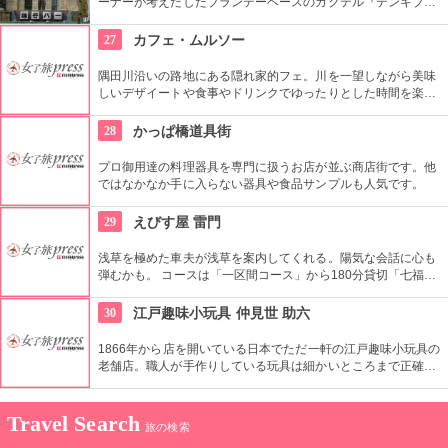
ーナーが考えだしたブランデーベースのカクテル『デンキブラ
ン』は登場以来お店の看板メニュー。一人でも気軽に入れるの
がいい。浅草を観光した際には是非立ち寄りたい。
27
カフェ・ムルソー
隅田川沿いの路地にある隠れ家的フェ。川を一望しながら美味
しいデザイートや食事やドリンクでゆったりとした時間を楽し
める。絶好のリバーサイドビュー！
28
かっぱ橋道具街
プロ御用達の料理器具を専門に扱うお店が並ぶ商店街です。他
ではなかなか手に入らない器具や食品サンプルも人気です。
29
えびす屋 雷門
浅草を極めた車夫が浅草を案内してくれる。陽気な会話に心も
弾むかも。 コースは「一区間コース」から180分貸切「七福神
巡り」まで6種類あり。結婚式、イベント・出張での利用も大
好評だとか。
30
江戸趣味小玩具 仲見世 助六
1866年から店を開いている日本でただ一軒の江戸趣味小玩具の
老舗店。職人が手作りしている玩具は細かいところまで正確に
作られている。
Travel Search
旅の検索