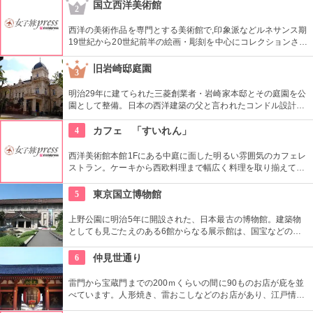
財に指定されています。
国立西洋美術館
2
西洋の美術作品を専門とする美術館で,印象派などルネサンス期
19世紀から20世紀前半の絵画・彫刻を中心にコレクションされ
ている。なかでも西洋のオールド・マスター（18世紀以前の画
家）たちの作品を見ることができる美術館としは日本有数。ロ
旧岩崎邸庭園
3
ダンの「考える人」はこちらで見れる。設計はル・コルビジェ
が手掛け、建築・インテリア好きにもおすすめ。
明治29年に建てられた三菱創業者・岩崎家本邸とその庭園を公
園として整備。日本の西洋建築の父と言われたコンドル設計の
洋館や撞球室は本格的な西洋木造建築で見応えたっぷり。重要
文化財にもなっている。
4
カフェ 「すいれん」
西洋美術館本館1Fにある中庭に面した明るい雰囲気のカフェレ
ストラン。ケーキから西欧料理まで幅広く料理を取り揃えてい
る。コース料理等もお気軽にお楽しめる。ワイン、ビール等も
ご用意！
5
東京国立博物館
上野公園に明治5年に開設された、日本最古の博物館。建築物
としても見ごたえのある6館からなる展示館は、国宝などの歴
史資料や日本やアジアの美術品など約11万点が所蔵されていま
す。オリジナルグッズを販売するミュージアムショップや食事
6
仲見世通り
もできるカフェなども併設されています。
雷門から宝蔵門までの200ｍくらいの間に90ものお店が庇を並
べています。人形焼き、雷おこしなどのお店があり、江戸情緒
を感じさせる通りです。