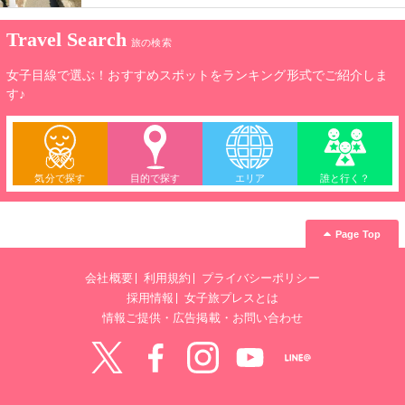
崇されました。一方、梅の名所としても江戸時代から知られて
おり、境内には約300本もの梅があり、毎年時期になるとかぐ
Travel Search
わしい香りを漂わせます。2月上旬〜3月上旬には梅祭りも開催
旅の検索
されて賑わいます。
女子目線で選ぶ！おすすめスポットをランキング形式でご紹介しま
す♪
気分で探す
目的で探す
エリア
誰と行く？
Page Top
会社概要
利用規約
プライバシーポリシー
採用情報
女子旅プレスとは
情報ご提供・広告掲載・お問い合わせ
Twitter
Facebook
instagram
YouTube
LINE@