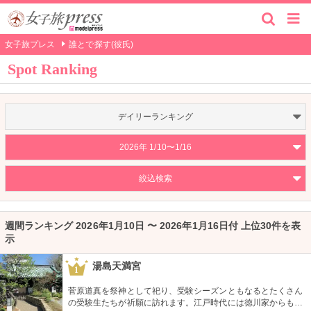
女子旅プレス
誰とで探す(彼氏)
Spot Ranking
デイリーランキング
2026年 1/10〜1/16
絞込検索
週間ランキング 2026年1月10日 〜 2026年1月16日付 上位30件を表
示
湯島天満宮
1
菅原道真を祭神として祀り、受験シーズンともなるとたくさん
の受験生たちが祈願に訪れます。江戸時代には徳川家からも尊