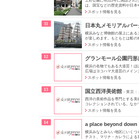
上野公園に明治5年に開設され
は、国宝などの歴史資料や日本やア
スポット情報を見る
11
日本丸メモリアルパー
横浜みなと博物館の屋上にある
が楽しめます。もともとは船の修
スポット情報を見る
12
グランモール公園円形
横浜の名物でもある大道芸！ほ
広場はヨコハマ大道芸のメインス
スポット情報を見る
13
国立西洋美術館
- 東京
西洋の美術作品を専門とする美術
コレクションされている。なかで
スポット情報を見る
14
a place beyond down
横浜みなとみらい地区にいくつ
チスト、マリナ・カレラによる19