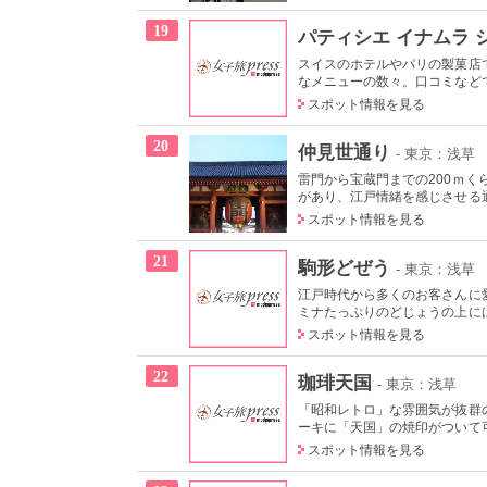
19
パティシエ イナムラ 
スイスのホテルやパリの製菓店
なメニューの数々。口コミなどで
スポット情報を見る
20
仲見世通り
- 東京：浅草
雷門から宝蔵門までの200ｍく
があり、江戸情緒を感じさせる
スポット情報を見る
21
駒形どぜう
- 東京：浅草
江戸時代から多くのお客さんに
ミナたっぷりのどじょうの上には
スポット情報を見る
22
珈琲天国
- 東京：浅草
「昭和レトロ」な雰囲気が抜群
ーキに「天国」の焼印がついて可
スポット情報を見る