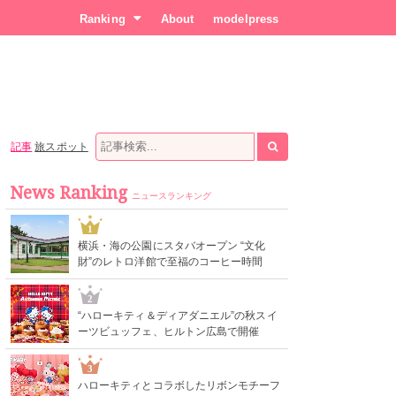
Ranking
About
modelpress
記事
旅スポット
News Ranking
ニュースランキング
1
横浜・海の公園にスタバオープン “文化
財”のレトロ洋館で至福のコーヒー時間
2
“ハローキティ＆ディアダニエル”の秋スイ
ーツビュッフェ、ヒルトン広島で開催
3
ハローキティとコラボしたリボンモチーフ