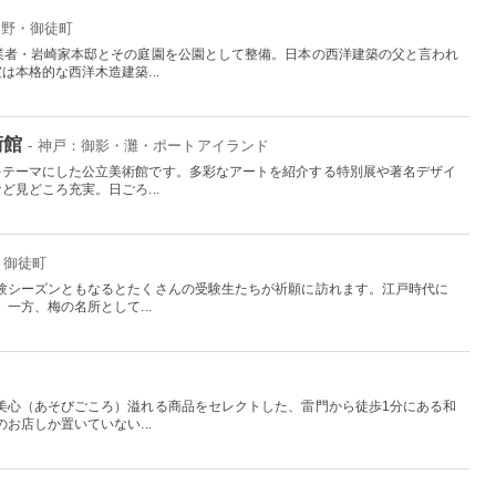
上野・御徒町
業者・岩崎家本邸とその庭園を公園として整備。日本の西洋建築の父と言われ
本格的な西洋木造建築...
術館
- 神戸：御影・灘・ポートアイランド
をテーマにした公立美術館です。多彩なアートを紹介する特別展や著名デザイ
見どころ充実。日ごろ...
・御徒町
験シーズンともなるとたくさんの受験生たちが祈願に訪れます。江戸時代に
一方、梅の名所として...
美心（あそびごころ）溢れる商品をセレクトした、雷門から徒歩1分にある和
お店しか置いていない...