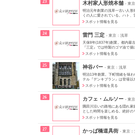
23
木村家人形焼本舗
- 東
明治元年創業の浅草一古い人形
くの人に愛されている。ハト、雷
スポット情報を見る
24
雷門 三定
- 東京：浅草
天保8年(1837年)創業。都
『三定』では特製のゴマ油で揚
スポット情報を見る
25
神谷バー
- 東京：浅草
明治13年創業。下町情緒を味
テル『デンキブラン』は登場以来
スポット情報を見る
26
カフェ・ムルソー
- 東
隅田川沿いの路地にある隠れ家
とした時間を楽しめる。絶好の
スポット情報を見る
27
かっぱ橋道具街
- 東京