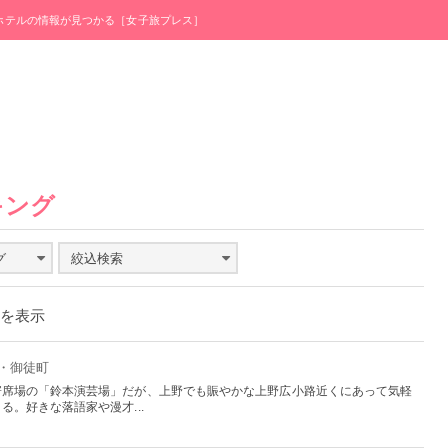
・ホテルの情報が見つかる［女子旅プレス］
キング
グ
絞込検索
件を表示
野・御徒町
寄席場の「鈴本演芸場」だが、上野でも賑やかな上野広小路近くにあって気軽
。好きな落語家や漫才...