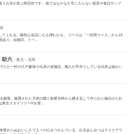
扱うお店が並ぶ商店街です。他ではなかなか手に入らない器具や食品サンプ
浅草
してくれる。陽気な会話に心も弾むかも。 コースは「一区間コース」から18
あり。結婚式、イベ...
 助六
- 東京：浅草
日本でただ一軒の江戸趣味小玩具の老舗店。職人が手作りしている玩具は細かい
。
史ある鰻屋。厳選された天然の鰻と創業当時から継ぎ足して作られた秘伝のたれ
東京スカイツリー®を望...
、以来変わらぬおいしさで人々の心をつかんでいる。白玉あんみつはテイクアウ