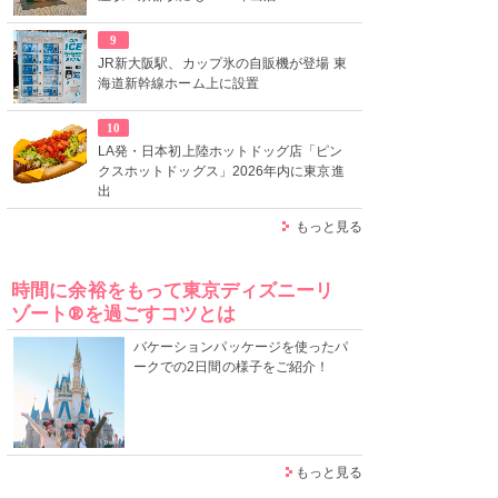
9
JR新大阪駅、カップ氷の自販機が登場 東
海道新幹線ホーム上に設置
10
LA発・日本初上陸ホットドッグ店「ピン
クスホットドッグス」2026年内に東京進
出
もっと見る
時間に余裕をもって東京ディズニーリ
ゾート®を過ごすコツとは
バケーションパッケージを使ったパ
ークでの2日間の様子をご紹介！
もっと見る