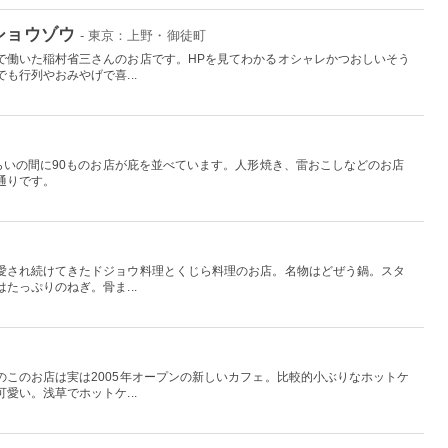
ショウゾウ
- 東京：上野・御徒町
で働いた稲村省三さんのお店です。HPを見てわかるオシャレかつおしいそう
も行列やおみやげで喜...
らいの間に90ものお店が庇を並べています。人形焼き、雷おこしなどのお店
通りです。
愛され続けてきたドジョウ料理とくじら料理のお店。名物はどぜう鍋。スタ
たっぷりのねぎ。骨ま...
のこのお店は実は2005年オープンの新しいカフェ。比較的小ぶりなホットケ
愛い。浅草でホットケ...