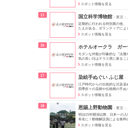
スポット情報を見る
15
国立科学博物館
- 東京
定期的に行われる特別展の他、
たえがある。ボランティアによる
スポット情報を見る
16
ホテルオークラ ガー
モダンな外観が印象的な『法隆
気の良い日はテラス席に座ること
スポット情報を見る
17
染絵手ぬぐい ふじ屋
-
江戸時代からの伝統的な注染染
四季折々の花柄や伝統柄の手ぬぐい
スポット情報を見る
18
恩賜上野動物園
- 東京
明治15年開演以降、日本一の
有名に！動物解説員による無料の
スポット情報を見る