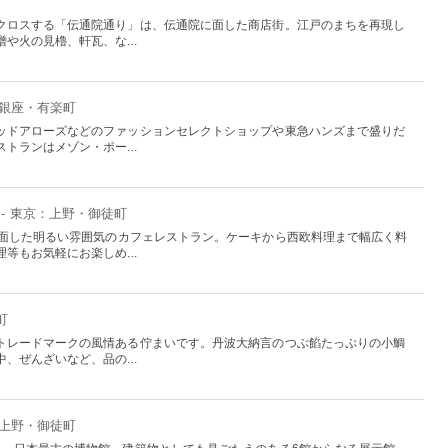
クロスする「伝通院通り」は、伝通院に面した商店街。江戸のまちを再現し
や火の見櫓、軒瓦、な...
：銀座・有楽町
ッドアローズなどのファッションセレクトショップや東急ハンズまで盛りだ
トランはメゾン・ポー...
- 東京：上野・御徒町
に面した明るい雰囲気のカフェレストラン。ケーキから西欧料理まで幅広く料
等もお気軽にお楽しめ...
町
トレードマークの風情ある佇まいです。丹波大納言のつぶ餡たっぷりの小鯛
、ぜんざいなど、品の...
：上野・御徒町