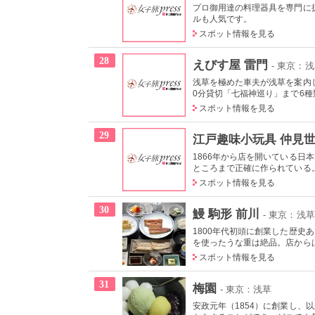
プロ御用達の料理器具を専門に
ルも人気です。
スポット情報を見る
28
えびす屋 雷門
- 東京：
浅草を極めた車夫が浅草を案内
0分貸切「七福神巡り」まで6種類
スポット情報を見る
29
江戸趣味小玩具 仲見世
1866年から店を開いている
ところまで正確に作られている
スポット情報を見る
30
鰻 駒形 前川
- 東京：浅草
1800年代初頭に創業した歴
を使ったうな重は絶品。店からは
スポット情報を見る
31
梅園
- 東京：浅草
安政元年（1854）に創業し