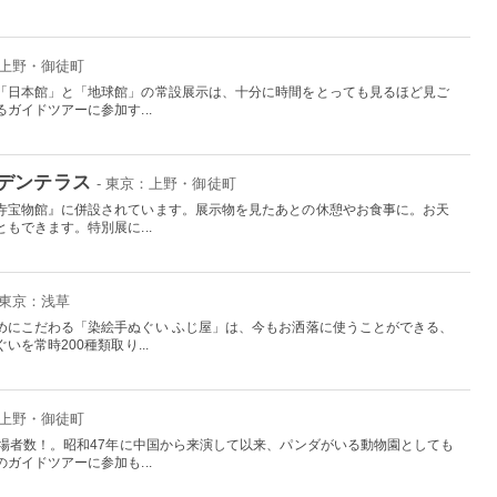
：上野・御徒町
「日本館」と「地球館」の常設展示は、十分に時間をとっても見るほど見ご
ガイドツアーに参加す...
デンテラス
- 東京：上野・御徒町
寺宝物館』に併設されています。展示物を見たあとの休憩やお食事に。お天
もできます。特別展に...
 東京：浅草
めにこだわる「染絵手ぬぐい ふじ屋」は、今もお洒落に使うことができる、
を常時200種類取り...
：上野・御徒町
入場者数！。昭和47年に中国から来演して以来、パンダがいる動物園としても
ガイドツアーに参加も...