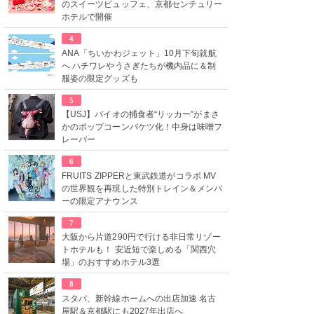
のスイーツビュッフェ、京都センチュリー
ホテルで開催
4
ANA「ちいかわジェット」10月下旬就航
へ ハチワレやうさぎたちが機内品に＆制
服姿の限定グッズも
5
【USJ】バイオの捕食者“リッカー”がまさ
かのポップコーンバケツ化！中身は味噌フ
レーバー
6
FRUITS ZIPPERと東武鉄道がコラボ MV
の世界観を再現した特別トレイン＆メンバ
ーの限定アナウンス
7
大阪から片道290円で行ける非日常リゾー
トホテルも！ 安近短で楽しめる「関西穴
場」のおすすめホテル3選
8
スタバ、新幹線ホームへの出店加速 名古
屋駅＆京都駅にも2027年出店へ