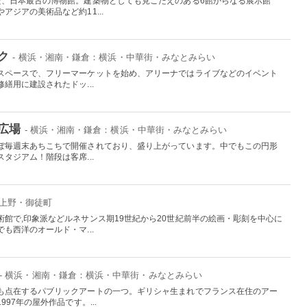
た、日本最古の博物館。建築物としても見ごたえのある6館からなる展示館
ジアの美術品など約11...
ク
- 横浜・湘南・鎌倉：横浜・中華街・みなとみらい
スペースで、フリーマーケットを始め、アリーナではライブなどのイベント
繕用に建設されたドッ...
広場
- 横浜・湘南・鎌倉：横浜・中華街・みなとみらい
ぼ毎週末あちこちで開催されており、盛り上がっています。中でもこの円形
タジアム！階段は客席...
：上野・御徒町
館で,印象派などルネサンス期19世紀から20世紀前半の絵画・彫刻を中心に
も西洋のオールド・マ...
- 横浜・湘南・鎌倉：横浜・中華街・みなとみらい
も点在するパブリックアートの一つ。ギリシャ生まれでフランス在住のアー
97年の屋外作品です。...