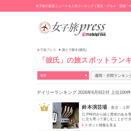
女子旅の最新ニュース＆人気ランキング | 観光・グルメ・買物
女子旅プレス
誰とで探す(彼氏)
「彼氏」の旅スポットラン
6/8
週間・月間ランキン
デイリーランキング 2026年6月8日付 上位100
鈴本演芸場
- 東京：上
1
江戸時代から続く歴史のある
に立ち寄って楽しむことができる
スポット情報を見る