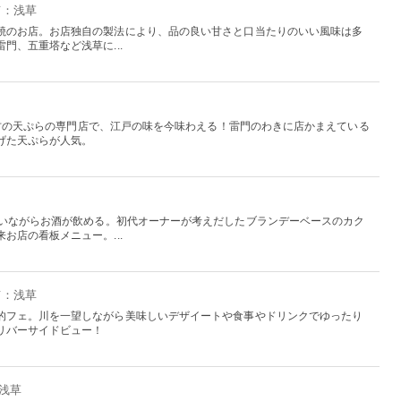
京：浅草
焼のお店。お店独自の製法により、品の良い甘さと口当たりのいい風味は多
門、五重塔など浅草に...
内最古の天ぷらの専門店で、江戸の味を今味わえる！雷門のわきに店かまえている
げた天ぷらが人気。
わいながらお酒が飲める。初代オーナーが考えだしたブランデーベースのカク
お店の看板メニュー。...
京：浅草
的フェ。川を一望しながら美味しいデザイートや食事やドリンクでゆったり
リバーサイドビュー！
：浅草