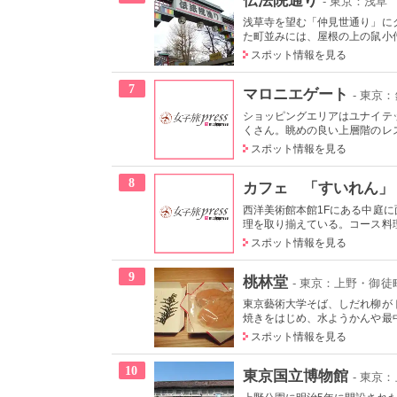
- 東京：浅草
浅草寺を望む「仲見世通り」に
た町並みには、屋根の上の鼠小僧
スポット情報を見る
7
マロニエゲート
- 東京
ショッピングエリアはユナイテ
くさん。眺めの良い上層階のレス
スポット情報を見る
8
カフェ 「すいれん」
西洋美術館本館1Fにある中庭
理を取り揃えている。コース料理
スポット情報を見る
9
桃林堂
- 東京：上野・御徒
東京藝術大学そば、しだれ柳が
焼きをはじめ、水ようかんや最中
スポット情報を見る
10
東京国立博物館
- 東京