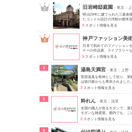
旧岩崎邸庭園
- 東京：
2
明治29年に建てられた三菱創
たコンドル設計の洋館や撞球室は
スポット情報を見る
神戸ファッション美
3
日本で初めてのファッション
ナーの作品展、ライブラリーなど
スポット情報を見る
4
湯島天満宮
- 東京：上野
菅原道真を祭神として祀り、受
は徳川家からも尊崇されました。
スポット情報を見る
5
粋れん
- 東京：浅草
全国の職人が造るモダンで、遊
モダンな雑貨屋。都内でも、この
スポット情報を見る
6
伝法院通り