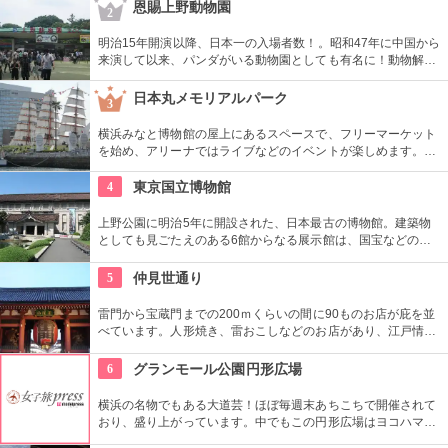
地の小物も各種扱っています。
恩賜上野動物園
2
明治15年開演以降、日本一の入場者数！。昭和47年に中国から
来演して以来、パンダがいる動物園としても有名に！動物解説
員による無料のガイドツアーに参加もお勧め。
日本丸メモリアルパーク
3
横浜みなと博物館の屋上にあるスペースで、フリーマーケット
を始め、アリーナではライブなどのイベントが楽しめます。も
ともとは船の修繕用に建設されたドックで今では国の重要文化
財に指定されています。
4
東京国立博物館
上野公園に明治5年に開設された、日本最古の博物館。建築物
としても見ごたえのある6館からなる展示館は、国宝などの歴
史資料や日本やアジアの美術品など約11万点が所蔵されていま
す。オリジナルグッズを販売するミュージアムショップや食事
5
仲見世通り
もできるカフェなども併設されています。
雷門から宝蔵門までの200ｍくらいの間に90ものお店が庇を並
べています。人形焼き、雷おこしなどのお店があり、江戸情緒
を感じさせる通りです。
6
グランモール公園円形広場
横浜の名物でもある大道芸！ほぼ毎週末あちこちで開催されて
おり、盛り上がっています。中でもこの円形広場はヨコハマ大
道芸のメインスタジアム！階段は客席へと早変わり！次々と疲