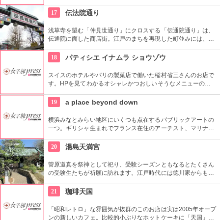
じょうの上にはたっぷりのねぎ。骨まで食べられるほど柔らか
く美味しく頂ける上に健康と美容にも良い。
17
伝法院通り
浅草寺を望む「仲見世通り」にクロスする「伝通院通り」は、
伝通院に面した商店街。江戸のまちを再現した町並みには、屋
根の上の鼠小僧や火の見櫓、軒瓦、などたくさんの見どころが
あります。多彩なお店が並んでいて、買い物や食事も楽しめま
18
パティシエ イナムラ ショウゾウ
す。
スイスのホテルやパリの製菓店で働いた稲村省三さんのお店で
す。HPを見てわかるオシャレかつおしいそうなメニューの
数々。口コミなどでも行列やおみやげで喜ばれたなどの話が後
を絶えません。
19
a place beyond down
横浜みなとみらい地区にいくつも点在するパブリックアートの
一つ。ギリシャ生まれでフランス在住のアーチスト、マリナ・
カレラによる1997年の屋外作品です。クイーンズスクエア横浜
内にあるクイーンズパークで、その美しいドレープと伸びやか
20
湯島天満宮
な羽をテーマにした幻想的な姿を見ることができます。
菅原道真を祭神として祀り、受験シーズンともなるとたくさん
の受験生たちが祈願に訪れます。江戸時代には徳川家からも尊
崇されました。一方、梅の名所としても江戸時代から知られて
おり、境内には約300本もの梅があり、毎年時期になるとかぐ
21
珈琲天国
わしい香りを漂わせます。2月上旬〜3月上旬には梅祭りも開催
されて賑わいます。
「昭和レトロ」な雰囲気が抜群のこのお店は実は2005年オープ
ンの新しいカフェ。比較的小ぶりなホットケーキに「天国」の