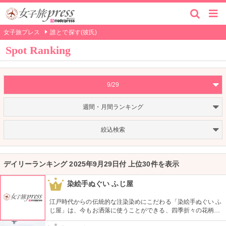
女子旅プレス
誰とで探す(彼氏)
Spot Ranking
9/29
週間・月間ランキング
絞込検索
デイリーランキング 2025年9月29日付 上位30件を表示
染絵手ぬぐい ふじ屋
1
江戸時代からの伝統的な注染染めにこだわる「染絵手ぬぐい ふ
じ屋」は、今もお洒落に使うことができる、四季折々の花柄や
伝統柄の手ぬぐいを常時200種類取り揃えています。手ぬぐい