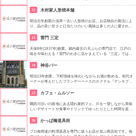
焼印がついて可愛い。浅草でホットケーキが食べたくなったら
ここへ。
22
木村家人形焼本舗
明治元年創業の浅草一古い人形焼のお店。お店独自の製法によ
り、品の良い甘さと口当たりのいい風味は多くの人に愛されて
いる。ハト、雷門、五重塔など浅草にちなんだ形が可愛い。ア
ンコの入っていないタイプもあり。ハトのマークを目印に探し
23
雷門 三定
て。
天保8年(1837年)創業。都内最古の天ぷらの専門店で、江戸の
味を今味わえる！雷門のわきに店かまえている『三定』では特
製のゴマ油で揚げた天ぷらが人気。
24
神谷バー
明治13年創業。下町情緒を味わいながらお酒が飲める。初代オ
ーナーが考えだしたブランデーベースのカクテル『デンキブラ
ン』は登場以来お店の看板メニュー。一人でも気軽に入れるの
がいい。浅草を観光した際には是非立ち寄りたい。
25
カフェ・ムルソー
隅田川沿いの路地にある隠れ家的フェ。川を一望しながら美味
しいデザイートや食事やドリンクでゆったりとした時間を楽し
める。絶好のリバーサイドビュー！
26
かっぱ橋道具街
プロ御用達の料理器具を専門に扱うお店が並ぶ商店街です。他