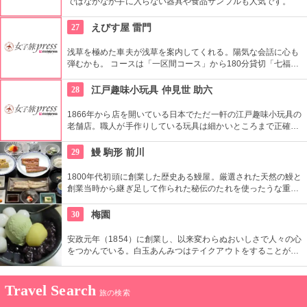
ではなかなか手に入らない器具や食品サンプルも人気です。
27
えびす屋 雷門
浅草を極めた車夫が浅草を案内してくれる。陽気な会話に心も
弾むかも。 コースは「一区間コース」から180分貸切「七福神
巡り」まで6種類あり。結婚式、イベント・出張での利用も大
好評だとか。
28
江戸趣味小玩具 仲見世 助六
1866年から店を開いている日本でただ一軒の江戸趣味小玩具の
老舗店。職人が手作りしている玩具は細かいところまで正確に
作られている。
29
鰻 駒形 前川
1800年代初頭に創業した歴史ある鰻屋。厳選された天然の鰻と
創業当時から継ぎ足して作られた秘伝のたれを使ったうな重は
絶品。店からは東京スカイツリー®を望むことが可能。
30
梅園
安政元年（1854）に創業し、以来変わらぬおいしさで人々の心
をつかんでいる。白玉あんみつはテイクアウトをすることがで
き、どこでも気軽に人気の味を食べることができる。
Travel Search
旅の検索