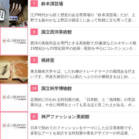
労される、驚きの芸に子供も大人も釘付けです！
7
鈴本演芸場
江戸時代から続く歴史のある寄席場の「鈴本演芸場」だが、上
野でも賑やかな上野広小路近くにあって気軽に立ち寄って楽し
むことができる。好きな落語家や漫才の名前を見つけたら迷わ
ず入ってみてはいかがでしょう。
8
国立西洋美術館
西洋の美術作品を専門とする美術館で,印象派などルネサンス期
19世紀から20世紀前半の絵画・彫刻を中心にコレクションされ
ている。なかでも西洋のオールド・マスター（18世紀以前の画
家）たちの作品を見ることができる美術館としは日本有数。ロ
9
桃林堂
ダンの「考える人」はこちらで見れる。設計はル・コルビジェ
が手掛け、建築・インテリア好きにもおすすめ。
東京藝術大学そば、しだれ柳がトレードマークの風情ある佇ま
いです。丹波大納言のつぶ餡たっぷりの小鯛焼きをはじめ、水
ようかんや最中、ぜんざいなど、品の良い和菓子がそろってい
ます。お抹茶をいただきながら店内でも。
10
国立科学博物館
定期的に行われる特別展の他、「日本館」と「地球館」の常設
展示は、十分に時間をとっても見るほど見ごたえがある。ボラ
ンティアによるガイドツアーに参加すればなお理解が深まるこ
とまちがいなし。
11
神戸ファッション美術館
日本で初めてのファッションをテーマにした公立美術館です。
多彩なアートを紹介する特別展や著名デザイナーの作品展、ラ
イブラリーなど見どころ充実。日ごろからファッションが好き