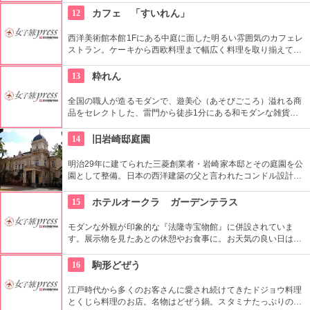
な方、ファッション業界の方、ファッションを学ぶ方、必見で
12
カフェ 「すいれん」
す。
西洋美術館本館1Fにある中庭に面した明るい雰囲気のカフェレ
ストラン。ケーキから西欧料理まで幅広く料理を取り揃えてい
る。コース料理等もお気軽にお楽しめる。ワイン、ビール等も
ご用意！
13
粋れん
全国の職人が造るモダンで、遊美心（あそびごころ）溢れる商
品をセレクトした、雷門から徒歩1分にある和モダンな雑貨
屋。都内でも、このお店しか置いていない商品が半数以上を占
めるので、粋な雑貨を探すのが楽しくなりそう。
14
旧岩崎邸庭園
明治29年に建てられた三菱創業者・岩崎家本邸とその庭園を公
園として整備。日本の西洋建築の父と言われたコンドル設計の
洋館や撞球室は本格的な西洋木造建築で見応えたっぷり。重要
文化財にもなっている。
15
ホテルオークラ ガーデンテラス
モダンな外観が印象的な『法隆寺宝物館』に併設されていま
す。展示物を見たあとの休憩やお食事に。お天気の良い日はテ
ラス席に座ることもできます。特別展に合わせて限定メニュー
が出ることもありますので、何度も訪れたいですね。
16
駒形どぜう
江戸時代から多くのお客さんに愛され続けてきたドジョウ料理
とくじら料理のお店。名物はどぜう鍋。スタミナたっぷりのど