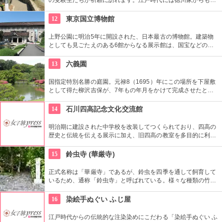
崇されました。一方、梅の名所としても江戸時代から知られて
おり、境内には約300本もの梅があり、毎年時期になるとかぐ
12
東京国立博物館
わしい香りを漂わせます。2月上旬〜3月上旬には梅祭りも開催
されて賑わいます。
上野公園に明治5年に開設された、日本最古の博物館。建築物
としても見ごたえのある6館からなる展示館は、国宝などの歴
史資料や日本やアジアの美術品など約11万点が所蔵されていま
す。オリジナルグッズを販売するミュージアムショップや食事
13
六義園
もできるカフェなども併設されています。
国指定特別名勝の庭園。元禄8（1695）年にこの場所を下屋敷
として得た柳沢吉保が、7年もの年月をかけて完成させたとい
います。池のまわりに木々が植栽された回遊式築山泉水庭園
で、江戸時代から小石川後楽園とで二大庭園とされていまし
14
石川四高記念文化交流館
た。日本庭園の良さを今に伝える名園です。
明治期に建設された中学校を改装してつくられており、四高の
歴史と伝統を伝える展示に加え、旧四高の教室を多目的に利用
できる「石川四高記念館」と泉鏡花、徳田秋声、室生犀星等、
石川県ゆかりの文学者の資料を展示する「石川近代文学館」に
15
鈴虫寺 (華厳寺)
よって構成されている。
正式名称は「華厳寺」であるが、鈴虫を四季を通して飼育して
いるため、通称「鈴虫寺」と呼ばれている。様々な種類の竹を
集めた庭園や、わらじをはき、願い事を一つだけ叶えるという
「幸福地蔵」、僧侶による参拝者への茶菓のもてなしと鈴虫説
16
染絵手ぬぐい ふじ屋
法等も有名である。
江戸時代からの伝統的な注染染めにこだわる「染絵手ぬぐい ふ