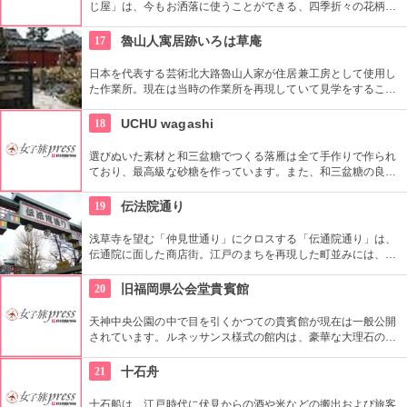
じ屋」は、今もお洒落に使うことができる、四季折々の花柄や
伝統柄の手ぬぐいを常時200種類取り揃えています。手ぬぐい
地の小物も各種扱っています。
17
魯山人寓居跡いろは草庵
日本を代表する芸術北大路魯山人家が住居兼工房として使用し
た作業所。現在は当時の作業所を再現していて見学をすること
ができます。いろは草庵のみ限定販売のグッズなども購入でき
ます。
18
UCHU wagashi
選びぬいた素材と和三盆糖でつくる落雁は全て手作りで作られ
ており、最高級な砂糖を作っています。また、和三盆糖の良さ
をそのままに、いろいろな素材と組み合わせ、あたらしい落雁
をお届けしています。
19
伝法院通り
浅草寺を望む「仲見世通り」にクロスする「伝通院通り」は、
伝通院に面した商店街。江戸のまちを再現した町並みには、屋
根の上の鼠小僧や火の見櫓、軒瓦、などたくさんの見どころが
あります。多彩なお店が並んでいて、買い物や食事も楽しめま
20
旧福岡県公会堂貴賓館
す。
天神中央公園の中で目を引くかつての貴賓館が現在は一般公開
されています。ルネッサンス様式の館内は、豪華な大理石の暖
炉や各所に滞酒なレリーフや縁どりが施されるなど、歩いてい
るだけで豪華な気分にさせてくれます。
21
十石舟
十石船は、江戸時代に伏見からの酒や米などの搬出および旅客