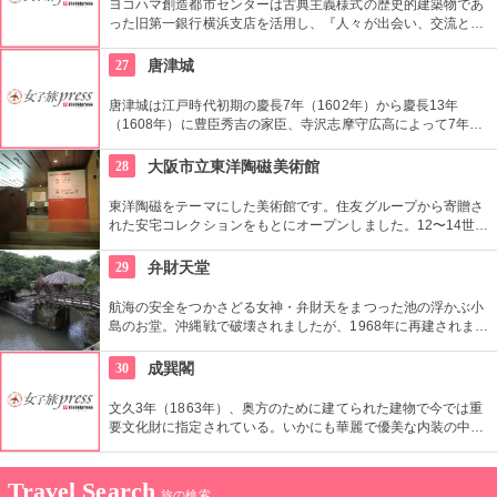
ヨコハマ創造都市センターは古典主義様式の歴史的建築物であ
った旧第一銀行横浜支店を活用し、『人々が出会い、交流と創
造が育まれる場』として生まれ変わり、横浜の芸術の推進拠点
として活動しています。
27
唐津城
唐津城は江戸時代初期の慶長7年（1602年）から慶長13年
（1608年）に豊臣秀吉の家臣、寺沢志摩守広高によって7年の
歳月を費やして築城された。東西に伸びる松原が両翼を広げた
鶴のように見えることから、別名「舞鶴城」と呼ばれている。
28
大阪市立東洋陶磁美術館
昭和41年に文化観光施設として天守閣が建てられ、天守閣内は
郷土博物館となっており、唐津藩の資料や唐津焼などが展示さ
東洋陶磁をテーマにした美術館です。住友グループから寄贈さ
れ、唐津の歴史に触れることができる。また、展望所からは玄
れた安宅コレクションをもとにオープンしました。12〜14世紀
界灘と日本三大松原である虹の松原の雄大な景観や、松浦川と
につくられた国宝2件、国の重要文化財13件を含む貴重な作品
城下町唐津の風景を見ることができる。
約4000点が収蔵されています。
29
弁財天堂
航海の安全をつかさどる女神・弁財天をまつった池の浮かぶ小
島のお堂。沖縄戦で破壊されましたが、1968年に再建されまし
た。堂に渡る橋は中国様式の「天女橋」と呼ばれるもので、幾
度と破壊されたものの現在では緑の庭園の一部として親しまれ
30
成巽閣
ています。
文久3年（1863年）、奥方のために建てられた建物で今では重
要文化財に指定されている。いかにも華麗で優美な内装の中で
特に、小鳥の絵が描かれたオランダ渡りのギヤマン、「謁見の
間」の極彩色の欄間や「群青の間」を代表とする階上の鮮やか
な色壁など、豊かな彩色がこの御殿の大きな特色。
Travel Search
旅の検索