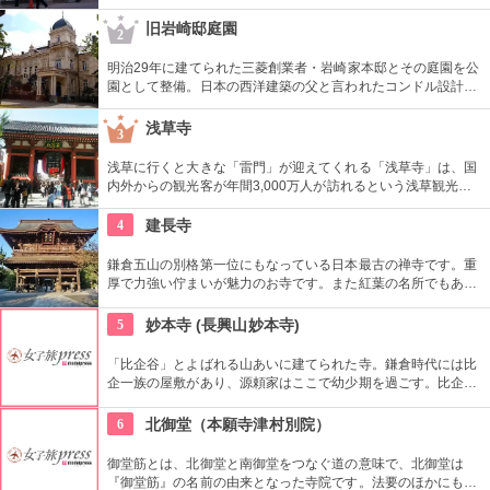
の街、劇場街として栄えました。榎本健一（エノケン）、渥美
清、萩本欽一、ビートたけしなど、ここで芸を磨いて人気者に
旧岩崎邸庭園
2
なったタレントも数多く、今でも芸能の街として愛されていま
す。
明治29年に建てられた三菱創業者・岩崎家本邸とその庭園を公
園として整備。日本の西洋建築の父と言われたコンドル設計の
洋館や撞球室は本格的な西洋木造建築で見応えたっぷり。重要
文化財にもなっている。
浅草寺
3
浅草に行くと大きな「雷門」が迎えてくれる「浅草寺」は、国
内外からの観光客が年間3,000万人が訪れるという浅草観光一
番の名所。地元の方からも「観音様」の愛称で親しまれている
都内最古の名刹です。
4
建長寺
鎌倉五山の別格第一位にもなっている日本最古の禅寺です。重
厚で力強い佇まいが魅力のお寺です。また紅葉の名所でもあ
り、秋には多くの人で賑わいます。約1時間の座禅修行もお勧
めの1つ。静かなお堂で自分の呼吸の音だけに耳を傾け、無心
5
妙本寺 (長興山妙本寺)
の境地を目指します。
「比企谷」とよばれる山あいに建てられた寺。鎌倉時代には比
企一族の屋敷があり、源頼家はここで幼少期を過ごす。比企谷
は自然が豊富で、春は桜や新緑が美しく、初夏は蛍が舞い、秋
は楓や銀杏が紅葉し、四季折々の風景を楽しめます。
6
北御堂（本願寺津村別院）
御堂筋とは、北御堂と南御堂をつなぐ道の意味で、北御堂は
『御堂筋』の名前の由来となった寺院です。法要のほかにもさ