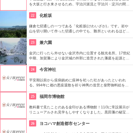
を大坂と行き来させるため、宇治川派流と宇治川・淀川の間を
航行する輸送船としてはじまり、明治時代末期まで存続した。
1998年にかつての港町伏見を偲ぶ屋形船仕様の遊覧船として運
22
化粧坂
航を開始した。
鎌倉七切通しの一つである「化粧坂(けわいざか)」です。岩や
山を切り開いて作った切通しの中でも、難所といわれるほど化
粧坂は急勾配の坂です。ハイキングというより登山に近いの
で、ヒールやブーツは厳禁です！頂上の源氏山公園にシートを
23
兼六園
ひいてお弁当を食べるのもお勧めです。
金沢に行ったら外せない金沢市内に位置する観光名所。17世紀
中期、加賀藩により金沢城の外郭に造営された藩庭を起源とす
る江戸時代を代表する池泉回遊式庭園。岡山市の後楽園と水戸
市の偕楽園と並んで、日本三名園の一つ。1922年に国の名勝、
24
今宮神社
1985年には国の特別名勝に指定。
平安期以前から疫病鎮めに疫神を祀った社があったといわれ
る。994年に都の悪疫退散を祈り神輿の造営と柴野御料絵をし
たのが起こりといわれる。徳川五代将軍網吉の生母 桂昌院の氏
神社として、良縁開運「玉の輿」のご利益を願う人で賑う。
25
福岡市博物館
教科書で見たことのある金印がある博物館！11/3に常設展示が
リニューアルされ見学もしやすくなりました。黒田藩の秘宝も
多く展示してあります。
26
ヨコハマ創造都市センター