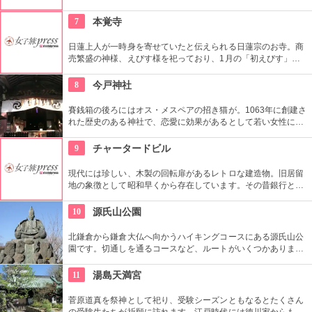
まざまなイベントを行い、観光客から通勤の人々まで多くの人
が集まります。夏は盆踊りが開催され、御堂筋に音頭が響きま
7
本覚寺
す。
日蓮上人が一時身を寄せていたと伝えられる日蓮宗のお寺。商
売繁盛の神様、えびす様を祀っており、1月の「初えびす」と
いうお祭りで有名。境内はシダレザクラやイチョウなど、四季
折々の木々や花々に彩られている。
8
今戸神社
賽銭箱の後ろにはオス・メスペアの招き猫が。1063年に創建さ
れた歴史のある神社で、恋愛に効果があるとして若い女性に人
気。訪れた際には、かわいい招き猫がデザインされたお守りを
購入してみては？
9
チャータードビル
現代には珍しい、木製の回転扉があるレトロな建造物。旧居留
地の象徴として昭和早くから存在しています。その昔銀行とし
て利用されていただけに、天井は高い吹き抜け。現在はカフェ
や洋服店などが入り、ショッピングビルとしておしゃれに改装
10
源氏山公園
されています。
北鎌倉から鎌倉大仏へ向かうハイキングコースにある源氏山公
園です。切通しを通るコースなど、ルートがいくつかありま
す。標高は約93メートルですが、コースに寄ってはかなり険し
い道を登る場合も。公園中央の頼朝像がシンボルです。
11
湯島天満宮
菅原道真を祭神として祀り、受験シーズンともなるとたくさん
の受験生たちが祈願に訪れます。江戸時代には徳川家からも尊