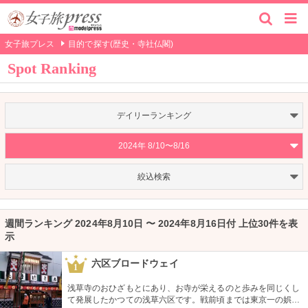
女子旅プレス
目的で探す(歴史・寺社仏閣)
Spot Ranking
デイリーランキング
2024年 8/10〜8/16
絞込検索
週間ランキング 2024年8月10日 〜 2024年8月16日付 上位30件を表
示
六区ブロードウェイ
1
浅草寺のおひざもとにあり、お寺が栄えるのと歩みを同じくし
て発展したかつての浅草六区です。戦前頃までは東京一の娯楽