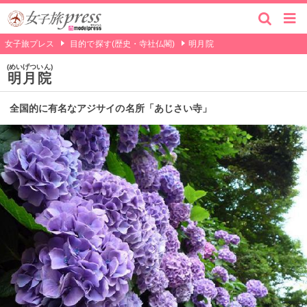
女子旅プレス
目的で探す(歴史・寺社仏閣)
明月院
めいげついん
明月院
全国的に有名なアジサイの名所「あじさい寺」