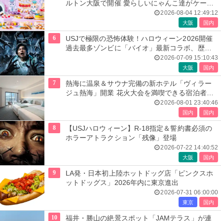
ルトン大阪で開催 愛らしいにゃんこ達がケーキ
に
2026-08-04 12:49:12
大阪
国内
6
USJで極限の恐怖体験！ハロウィーン2026開催
過去最多ゾンビに「バイオ」最新コラボ、歴代
人気楽曲メドレーが彩る
2026-07-09 15:10:43
大阪
国内
7
熱海に温泉＆サウナ完備の新ホテル「ヴィラー
ジュ熱海」開業 花火大会を満喫できる宿泊者専
用ルーフトップも
2026-08-01 23:40:46
国内
国内
8
【USJハロウィーン】R-18指定＆誓約書必須の
ホラーアトラクション「残像」登場
2026-07-22 14:40:52
大阪
国内
9
LA発・日本初上陸ホットドッグ店「ピンクスホ
ットドッグス」2026年内に東京進出
2026-07-31 06:00:00
東京
国内
10
福井・勝山の絶景スポット「JAMテラス」が連