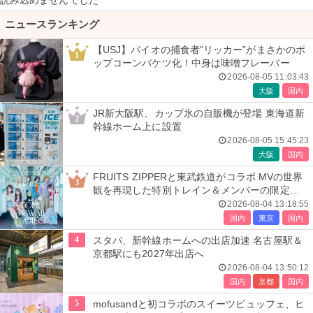
読み込めませんでした
ニュースランキング
【USJ】バイオの捕食者“リッカー”がまさかのポ
1
ップコーンバケツ化！中身は味噌フレーバー
2026-08-05 11:03:43
大阪
国内
JR新大阪駅、カップ氷の自販機が登場 東海道新
2
幹線ホーム上に設置
2026-08-05 15:45:23
大阪
国内
FRUITS ZIPPERと東武鉄道がコラボ MVの世界
3
観を再現した特別トレイン＆メンバーの限定ア
ナウンス
2026-08-04 13:18:55
国内
東京
国内
4
スタバ、新幹線ホームへの出店加速 名古屋駅＆
京都駅にも2027年出店へ
2026-08-04 13:50:12
国内
京都
国内
5
mofusandと初コラボのスイーツビュッフェ、ヒ