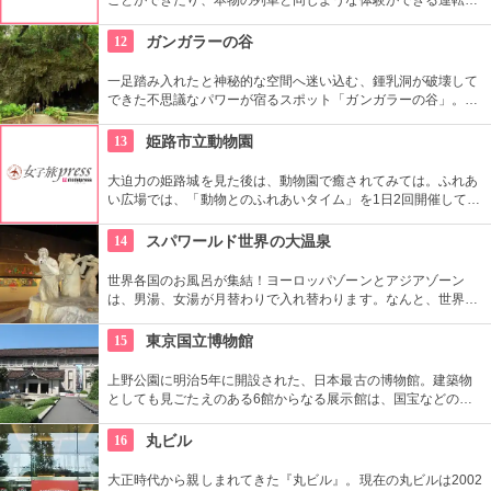
ュミレーターなど、親子でもカップルでも楽しめるテーマパー
クです。
12
ガンガラーの谷
一足踏み入れたと神秘的な空間へ迷い込む、鍾乳洞が破壊して
できた不思議なパワーが宿るスポット「ガンガラーの谷」。旧
石器時代に実際に沖縄に生きていた人類の人骨化石が40年前に
発見されたこともあり、森の精が宿るような不思議空間を時空
13
姫路市立動物園
を越え味わえます。
大迫力の姫路城を見た後は、動物園で癒されてみては。ふれあ
い広場では、「動物とのふれあいタイム」を1日2回開催してい
ます。モルモットを抱っこしたりブタ、ヒツジたちと遊んだ
り。かわいい動物たちが待っていますよ。
14
スパワールド世界の大温泉
世界各国のお風呂が集結！ヨーロッパゾーンとアジアゾーン
は、男湯、女湯が月替わりで入れ替わります。なんと、世界各
国の岩盤浴も集結！すべてのお風呂を楽しみたいですね！一日
中まわってもまわりきれないお風呂で癒しの時間を。
15
東京国立博物館
上野公園に明治5年に開設された、日本最古の博物館。建築物
としても見ごたえのある6館からなる展示館は、国宝などの歴
史資料や日本やアジアの美術品など約11万点が所蔵されていま
す。オリジナルグッズを販売するミュージアムショップや食事
16
丸ビル
もできるカフェなども併設されています。
大正時代から親しまれてきた『丸ビル』。現在の丸ビルは2002