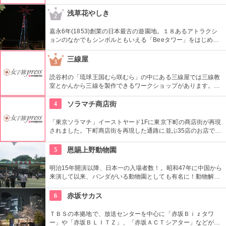
り、お目当ての役者が登場すると客席から声がかかり、おひね
りが飛ぶ。
浅草花やしき
2
嘉永6年(1853)創業の日本最古の遊園地。１８あるアトラクシ
ョンのなかでもシンボルともいえる「Beeタワー」をはじめ、
日本現存最古のローラーコースターなど楽しいアトラクション
が揃う。
三線屋
3
読谷村の「琉球王国むら咲むら」の中にある三線屋では三線教
室とかんから三線を製作できるワークショップがあります。か
んから三線とは戦後の捕虜収容所で、 食料配給の缶詰の缶を使
って作られた三味線で方言で「さんしん」といいます。沖縄の
4
ソラマチ商店街
歴史を学びながら自分だけのかんから三線をつくる楽しさが味
わえます。
「東京ソラマチ」イーストヤード1Fに東京下町の商店街が再現
されました。下町商店街を再現した通路に並ぶ35店のお店で
は、ショッピングを楽しんだり、カフェでくつろいだりと、下
町特有の風情を楽しむことができます。
5
恩賜上野動物園
明治15年開演以降、日本一の入場者数！。昭和47年に中国から
来演して以来、パンダがいる動物園としても有名に！動物解説
員による無料のガイドツアーに参加もお勧め。
6
赤坂サカス
ＴＢＳの本拠地で、放送センターを中心に「赤坂Ｂｉｚタワ
ー」や「赤坂ＢＬＩＴＺ」、「赤坂ＡＣＴシアター」などが揃