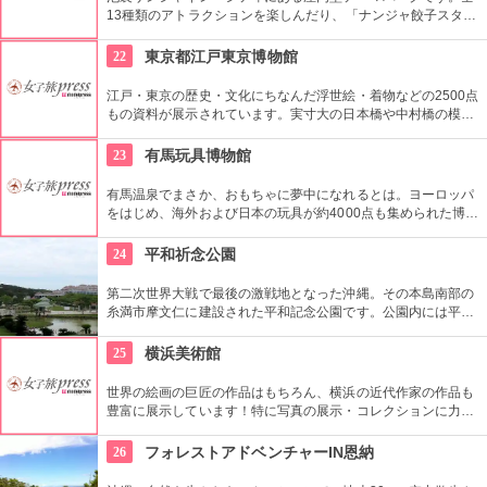
13種類のアトラクションを楽しんだり、「ナンジャ餃子スタジ
アム」や「福袋デザート横丁」で食べ比べなどしてみるのもお
すすめです。
22
東京都江戸東京博物館
江戸・東京の歴史・文化にちなんだ浮世絵・着物などの2500点
もの資料が展示されています。実寸大の日本橋や中村橋の模
型、長屋の模型や持ち上げ可能な千両箱の模型などはタイムス
リップした気分を味わえます。
23
有馬玩具博物館
有馬温泉でまさか、おもちゃに夢中になれるとは。ヨーロッパ
をはじめ、海外および日本の玩具が約4000点も集められた博物
館です。おもちゃに触れて遊べるコーナーがあったり、土日限
定で工作教室があったり、大人も童心に返れそう。
24
平和祈念公園
第二次世界大戦で最後の激戦地となった沖縄。その本島南部の
糸満市摩文仁に建設された平和記念公園です。公園内には平和
記念資料館、沖縄戦の戦没者の氏名を刻んだ「平和の礎」、平
和記念像、慰霊塔などがあります。悲惨な戦争を知り、それを
25
横浜美術館
未来の平和につなげるための学習の場として、また広い芝生で
のレクリエーションの場として親しまれています。
世界の絵画の巨匠の作品はもちろん、横浜の近代作家の作品も
豊富に展示しています！特に写真の展示・コレクションに力を
入れている美術館です。国内外の多彩な芸術をお楽しみくださ
い！
26
フォレストアドベンチャーIN恩納