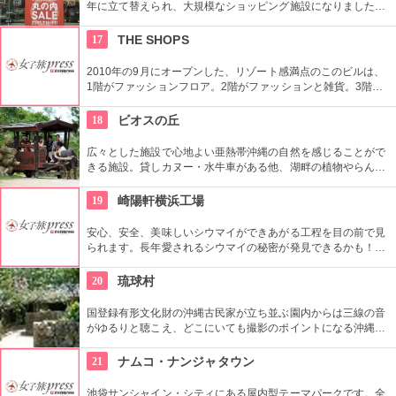
年に立て替えられ、大規模なショッピング施設になりました。
向かい側の新丸ビルとともに、世界の一流ファッションからレ
ストランまで、丸の内の名にふさわしい逸品がそろっていま
17
THE SHOPS
す。
2010年の9月にオープンした、リゾート感満点のこのビルは、
1階がファッションフロア。2階がファッションと雑貨。3階が
ビューティーフロアでネイルサロンやエステ。4階から6階がグ
ルメフロアと女性にとても嬉しい複合ビル。綺麗になれて、オ
18
ビオスの丘
シャレができて、お腹も満たせる嬉しいテナントばかりのオス
スメのビルです。
広々とした施設で心地よい亜熱帯沖縄の自然を感じることがで
きる施設。貸しカヌー・水牛車がある他、湖畔の植物やらんの
花、小動物などを船頭がガイドする「湖水鑑賞舟」（25分、
1230円（入園＋乗船セット））もおすすめ。
19
崎陽軒横浜工場
安心、安全、美味しいシウマイができあがる工程を目の前で見
られます。長年愛されるシウマイの秘密が発見できるかも！希
望日の3ヵ月前の1日から予約可能です。工場見学の他にプチミ
ュージアムが2013年オープンしました。予約なしで見学できる
20
琉球村
ので是非足を運んでみてください。
国登録有形文化財の沖縄古民家が立ち並ぶ園内からは三線の音
がゆるりと聴こえ、どこにいても撮影のポイントになる沖縄ら
しさを体験できる場所。シーサーの色付けや貸衣装を来られた
り、どれを体験したら良いか迷ってしまう程！沖縄を丸ごと感
21
ナムコ・ナンジャタウン
じるならぜひココへ。
池袋サンシャイン・シティにある屋内型テーマパークです。全