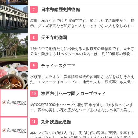
う複合施設。「Sacas広場」では数多くのイベントも。
7
日本郵船歴史博物館
港町、横浜ならではの博物館です。船についての歴史から、展
示、グッズ販売など船好きの人も、そうでない人も楽しめる場
所です。子供向けにペーパークラフトなどもあります。
8
天王寺動物園
都会の中で動物たちに出会える大阪市立の動物園です。天王寺
公園に隣接する11ヘクタールの園内には、約230種類の動物や
鳥、は虫類などが飼育されています。ここでは生態的展示とい
う展示スタイルを採用。もともとの生息地に近い環境が再現さ
9
チャイナスクエア
れています。動物のいきいきとした様子を見ることができ、楽
しさアップです。
水族館、カラオケ、異国情緒満載の多国籍な商品を取りそろえ
た、エンターテイメントビル。地元の人も、観光客にも人気で
遊ぶ、食べる、楽しむことができます。
10
神戸布引ハーブ園／ロープウェイ
約200種75000株のハーブや花が四季を通じて咲き誇っていま
す。四季の美しい花が広がるハーブ園の後ろには神戸の美しい
街並み。夜は夜景も見事です。3月は桜、4月からはバラ、秋は
紅葉が見頃になります。イベントもたびたび開催。いろいろな
11
九州鉄道記念館
季節に訪れたいですね。
赤レンガ造りの施設内では、明治時代の客車に実際に乗車する
ことができたり、本物の列車と同じような体験ができる運転シ