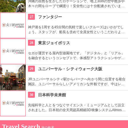
沖縄の自然を生かしたロケーションで、地上30mの空中散歩や
木々の間をロープで綱渡り！安全性には十分配慮されています
が、きちんとルールに従うことが必要。キッズの自立心を鍛え
ることもできますよ！体力に自信がなくても大丈夫です。
27
ファンタジー
神戸港を1周する45分間の気軽で楽しいクルーズはいかがでし
ょう。スタッフが、船長も含めて全員女性というこだわりよう
で、気持ちの良い、清潔な船内できめ細やかなサービスにも定
評があります。数あるクルーズの中でも、空港連絡橋をくぐる
28
東京ジョイポリス
ルートはファンタジーだけ！
セガが運営する屋内型遊園地です。「デジタル」と「リアル」
を融合するというコンセプトで、体感型アトラクションやゲー
ム、イベントなどが楽しめます。
29
ユニバーサル・シティウォーク大阪
JRユニバーサルシティ駅からパークへ向かう間に位置する複合
施設。ユニバーサルらしいアメリカンな外観ですが、中はレス
トランからファッション雑貨まで様々なショップが立ち並ぶ充
実の空間。随所に置かれるオブジェと写真を撮ったり、大阪ら
30
日本科学未来館
しいお土産もゲットできちゃう。
先端科学と人とをつなぐサイエンス・ミュージアムとして設立
されました。日本初の全天周超高精細3D映像システムAtmosに
よる宇宙空間は圧巻です。他にも科学イベントなども随時開か
れており、これからの未来のことに触れたければ是非。
Travel Search
旅の検索