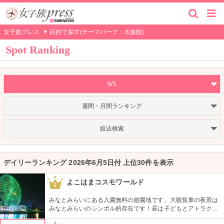
女子旅プレス
目的で探す(テーマパーク・水族館)
Spot Ranking
6/5
週間・月間ランキング
絞込検索
デイリーランキング 2026年6月5日付 上位30件を表示
よこはまコスモワールド
1
みなとみらいにある入園無料の遊園地です。大観覧車の夜景は
みなとみらいのシンボル的存在です！昼は子どもとアトラクシ
ョン、夜は恋人と観覧車デート、と子どもから大人まで楽しめ