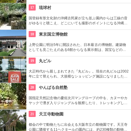
が、きちんとルールに従うことが必要。キッズの自立心を鍛え
ることもできますよ！体力に自信がなくても大丈夫です。
17
琉球村
国登録有形文化財の沖縄古民家が立ち並ぶ園内からは三線の音
がゆるりと聴こえ、どこにいても撮影のポイントになる沖縄ら
しさを体験できる場所。シーサーの色付けや貸衣装を来られた
り、どれを体験したら良いか迷ってしまう程！沖縄を丸ごと感
18
東京国立博物館
じるならぜひココへ。
上野公園に明治5年に開設された、日本最古の博物館。建築物
としても見ごたえのある6館からなる展示館は、国宝などの歴
史資料や日本やアジアの美術品など約11万点が所蔵されていま
す。オリジナルグッズを販売するミュージアムショップや食事
19
丸ビル
もできるカフェなども併設されています。
大正時代から親しまれてきた『丸ビル』。現在の丸ビルは2002
年に立て替えられ、大規模なショッピング施設になりました。
向かい側の新丸ビルとともに、世界の一流ファッションからレ
ストランまで、丸の内の名にふさわしい逸品がそろっていま
20
やんばる自然塾
す。
国指定天然記念物の慶佐次川マングローブの中を、カヌーやカ
ヤックで漕ぎ入りジャングルを観察したり、トレッキングしな
がら亜熱帯固有の動植物と出会う事ができます。もちろん両方
を贅沢に体験する事も可能。とにかく沢山のプランが用意され
21
天王寺動物園
ているので、沖縄の自然を満喫できること間違い無し。
都会の中で動物たちに出会える大阪市立の動物園です。天王寺
公園に隣接する11ヘクタールの園内には、約230種類の動物や