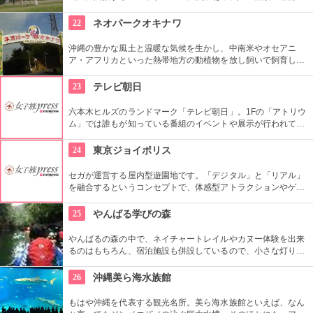
鳥、は虫類などが飼育されています。ここでは生態的展示とい
う展示スタイルを採用。もともとの生息地に近い環境が再現さ
22
ネオパークオキナワ
れています。動物のいきいきとした様子を見ることができ、楽
しさアップです。
沖縄の豊かな風土と温暖な気候を生かし、中南米やオセアニ
ア・アフリカといった熱帯地方の動植物を放し飼いで飼育して
います。別途餌を買って動物や鳥たちに餌を与えると楽しい。
美ら海水族館から近いので、鳥や動物好きなあなたはついでに
23
テレビ朝日
寄ってみよう。
六本木ヒルズのランドマーク「テレビ朝日」。1Fの「アトリウ
ム」では誰もが知っている番組のイベントや展示が行われてい
ます。人気グッズを販売する「テレアサショップ」も訪れる観
光客に好評です。隣接するビルに11月30日にオープンする大型
24
東京ジョイポリス
エンターテイメント空間「EX THEATER ROPPONNGI」も話
題となっています。
セガが運営する屋内型遊園地です。「デジタル」と「リアル」
を融合するというコンセプトで、体感型アトラクションやゲー
ム、イベントなどが楽しめます。
25
やんばる学びの森
やんばるの森の中で、ネイチャートレイルやカヌー体験を出来
るのはもちろん、宿泊施設も併設しているので、小さな灯りを
ともしながら夜の森を自然解説員と一緒に散策できる体験は一
生の宝物。オートキャンプ場もあるので、自然の中で満点の星
26
沖縄美ら海水族館
空が見られるかも。
もはや沖縄を代表する観光名所。美ら海水族館といえば、なん