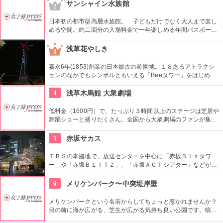
ること間違いなしです。
サンシャイン水族館
2
日本初の都市型高層水族館。 子どもだけでなく大人まで楽し
める空間。約二回分の入場料金で一年楽しめる年間パスポート
はかなりお得！自分のスマートフォンにサンシャイン水族館の
魚を持ち帰れるスマホアプリも試してみて。
浅草花やしき
3
嘉永6年(1853)創業の日本最古の遊園地。１８あるアトラクシ
ョンのなかでもシンボルともいえる「Beeタワー」をはじめ、
日本現存最古のローラーコースターなど楽しいアトラクション
が揃う。
4
浅草木馬館 大衆劇場
低料金（1600円）で、たっぷり３時間以上のステージは芝居や
舞踊ショーと盛りだくさん。全国から大衆劇場のファンが集ま
り、お目当ての役者が登場すると客席から声がかかり、おひね
りが飛ぶ。
5
赤坂サカス
ＴＢＳの本拠地で、放送センターを中心に「赤坂Ｂｉｚタワ
ー」や「赤坂ＢＬＩＴＺ」、「赤坂ＡＣＴシアター」などが揃
う複合施設。「Sacas広場」では数多くのイベントも。
6
メリケンパーク〜中突堤岸壁
メリケンパークという名前からしてちょっと惹かれませんか？
目の前に海が広がる、芝生が広がる気持ち良い公園です。噴水
や、のんびりできるベンチ、そして、「フィッシュダンス」や