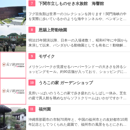
「メリケンシアター」のように屋外アートを楽しめるスペース
7
下関市立しものせき水族館 海響館
も。ここで、神戸ならではのランチを広げるのもいいですね。
フグ目魚類は世界一のコレクションを誇ります！関門海峡の中
を実際に歩いているかのような海中トンネルや、ペンギンと握
手をしたり、イルカと一緒に写真が撮れる体験型イベントもあ
り、いつも人で賑わう大人気のスポットです。
8
恩賜上野動物園
明治15年開演以降、日本一の入場者数！。昭和47年に中国から
来演して以来、パンダがいる動物園としても有名に！動物解説
員による無料のガイドツアーに参加もお勧め。
9
モザイク
メリケンパークが見渡せるハーバーランド一の大きさを誇るシ
ョッピングモール。約90店舗が入っており、ショッピングに、
グルメにと、来場者を飽きさせない工夫が随所にみられる。観
覧車もあり、神戸の景色がまるまる見えるという事でデートス
10
うろこの家 ガーデンショップ
ポットとしても人気が高い。
見所いっぱいのうろこの家で歩き疲れたらしばし一休み。芝生
の庭で異人館を眺めながらソフトクリームはいかがですか？新
発売の「神戸ドック」はキャベツがシャキシャキでクセになる
おいしさ。店内はお土産品も揃ってます。
11
福州園
沖縄県那覇市の市制70周年と、中国の福州市との友好都市10周
年記念としてつくられた庭園で、福州市の風景をもとにされて
います。設計から施工まで福州の職人が手掛けており、材料も