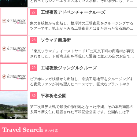
と言ってもジンベエザメの泳ぐ巨大水槽。そのほかにも、アメ
リカマナティーの館、産卵場もあるウミガメのプールなどの珍
しい生き物達から、イルカのショー、人工尾ビレで有名になっ
27
工場夜景アドベンチャークルーズ
たイルカ「フジ」は無料ゾーンなのに充実した内容。
象の鼻桟橋から出航し、根岸湾の工場夜景をクルージングする
ツアーです。地上からみる工場夜景とはまた違った宝石箱のよ
うな輝きです。波に写った工場のライトがゆらゆらときらめ
き、さらにロマンチックな演出をかもし出しています。
28
ソラマチ商店街
「東京ソラマチ」イーストヤード1Fに東京下町の商店街が再現
されました。下町商店街を再現した通路に並ぶ35店のお店で
は、ショッピングを楽しんだり、カフェでくつろいだりと、下
町特有の風情を楽しむことができます。
29
工場夜景ジャングルクルーズ
ピア赤レンガ桟橋から出航し、京浜工場地帯をクルージングす
る夜景ファンが待ち望んだコースです。巨大なプラントやタン
ク、煙突から吹き出る蒸気など、まるで生きているかのような
工場夜景は迫力満点！カップル、友達、家族で楽しめます。
30
平和祈念公園
第二次世界大戦で最後の激戦地となった沖縄。その本島南部の
糸満市摩文仁に建設された平和記念公園です。公園内には平和
記念資料館、沖縄戦の戦没者の氏名を刻んだ「平和の礎」、平
和記念像、慰霊塔などがあります。悲惨な戦争を知り、それを
未来の平和につなげるための学習の場として、また広い芝生で
Travel Search
旅の検索
のレクリエーションの場として親しまれています。