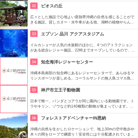
福州から取り寄せたもの。本格的な中国式庭園です。
12
ビオスの丘
広々とした施設で心地よい亜熱帯沖縄の自然を感じることがで
きる施設。貸しカヌー・水牛車がある他、湖畔の植物やらんの
花、小動物などを船頭がガイドする「湖水鑑賞舟」（25分、
1230円（入園＋乗船セット））もおすすめ。
13
エプソン 品川 アクアスタジアム
イルカショーが人気の水族館のほかに、4つのアトラクション
がある総合レジャー施設。22時までオープンしているので、一
日遊ぶことができる。
14
知念海洋レジャーセンター
沖縄本島南部の知念岬にあるレジャーセンターで、あらゆるマ
リンスポーツが楽しめる。コーラルサンドの無人島コマカ島や
神の島久高島へのシャトル運行もしている。沖縄の海を冬でも
海を楽しむ体験ができる冬季限定海ぶどう狩りは服を着たまま
15
神戸市立王子動物園
誰でも学べて楽しめる。
日本で唯一、パンダとコアラが同じ園内にいる動物園です。ト
ラやキリン、ゾウなど約140種類の動物が集まっています。モ
ルモットやウサギなどと触れ合える『ふれあい広場』もありま
す。園内には遊園地や異人館『旧ハンター住宅』も。
16
フォレストアドベンチャーIN恩納
沖縄の自然を生かしたロケーションで、地上30mの空中散歩や
木々の間をロープで綱渡り！安全性には十分配慮されています