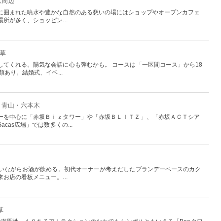
駅周辺
に囲まれた噴水や豊かな自然のある憩いの場にはショップやオープンカフェ
所が多く、ショッピン...
浅草
してくれる。陽気な会話に心も弾むかも。 コースは「一区間コース」から18
あり。結婚式、イベ...
・青山・六本木
ーを中心に「赤坂Ｂｉｚタワー」や「赤坂ＢＬＩＴＺ」、「赤坂ＡＣＴシア
cas広場」では数多くの...
わいながらお酒が飲める。初代オーナーが考えだしたブランデーベースのカク
お店の看板メニュー。...
草