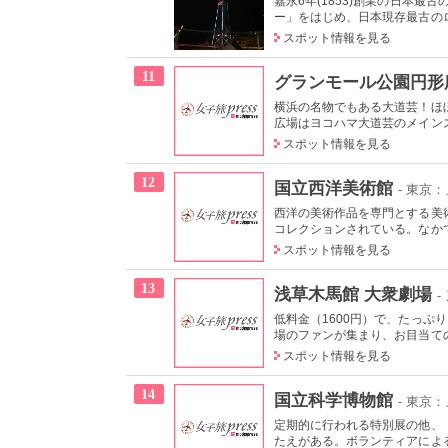
嘉永6年(1853)創業の日本
ー」をはじめ、日本現存最古のロ
スポット情報を見る
11
グランモール公園円形
横浜の名物でもある大道芸！ほ
広場はヨコハマ大道芸のメインス
スポット情報を見る
12
国立西洋美術館
- 東京
西洋の美術作品を専門とする美術
コレクションされている。なかで
スポット情報を見る
13
浅草木馬館 大衆劇場
-
低料金（1600円）で、たっ
場のファンが集まり、お目当ての
スポット情報を見る
14
国立科学博物館
- 東京
定期的に行われる特別展の他、
たえがある。ボランティアによる