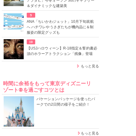
アブダビ」今冬オープン 30のギャラリー
＆ダイナミックな建築美
9
ANA「ちいかわジェット」10月下旬就航
へ ハチワレやうさぎたちが機内品に＆制
服姿の限定グッズも
10
【USJハロウィーン】R-18指定＆誓約書必
須のホラーアトラクション「残像」登場
もっと見る
時間に余裕をもって東京ディズニーリ
ゾート®を過ごすコツとは
バケーションパッケージを使ったパ
ークでの2日間の様子をご紹介！
もっと見る