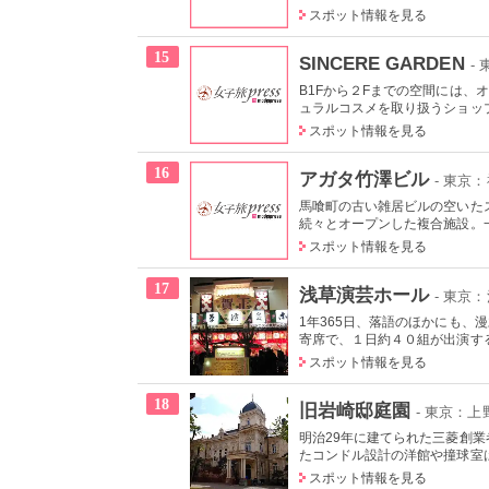
スポット情報を見る
15
SINCERE GARDEN
-
B1Fから２Fまでの空間には
ュラルコスメを取り扱うショップ
スポット情報を見る
16
アガタ竹澤ビル
- 東京
馬喰町の古い雑居ビルの空いた
続々とオープンした複合施設。一
スポット情報を見る
17
浅草演芸ホール
- 東京
1年365日、落語のほかにも
寄席で、１日約４０組が出演する
スポット情報を見る
18
旧岩崎邸庭園
- 東京：
明治29年に建てられた三菱創
たコンドル設計の洋館や撞球室は
スポット情報を見る