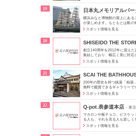
19
日本丸メモリアルパー
横浜みなと博物館の屋上にある
が楽しめます。もともとは船の修
スポット情報を見る
20
SHISEIDO THE STOR
創立140周年を2012年に迎
集結しており、幅広く美に対応し
スポット情報を見る
21
SCAI THE BATHHOU
200年の歴史を持つ銭湯「柏
無料で鑑賞できるギャラリーで
スポット情報を見る
22
Q-pot.表参道本店
- 
マカロンや板チョコ、ビスケッ
る人も、それを見る人も楽しくな
スポット情報を見る