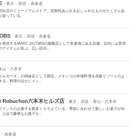
E
- 東京：原宿・表参道
初出店のミュージアムストア。芸術性あふれるおしゃれなものがたくさんあ
り扱っている。
COBS
- 東京：原宿・表参道
発信するMARC JACOBSの旗艦店として表参道にある店舗。店内には普段
アイテムが並ぶ。広い店内...
・青山・六本木
ゥルガーダ」の姉妹店として開店。メキシコの本場料理を高級リゾートのよ
る。料理のほかにイン...
Joel Robuchon六本木ヒルズ店
- 東京：赤坂・青山・六本木
フランスのお菓子を数多くそろえている。季節に合わせて新しいお菓子が作
上品で豪華なお菓子を...
宿・表参道