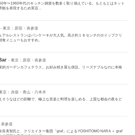
50年〜1960年代のキッチン雑貨を数多く取り揃えている。もともとはネット
観を表現するため実店...
- 東京：原宿・表参道
ュアルレストランはパンケーキが大人気。高さ約１８センチのホイップクリ
朝食メニューもおすすめ。
Bar
- 東京：原宿・表参道
家的ガーデンカフェテラス。お好み焼き屋も併設。リーズナブルなのに本格
 東京：赤坂・青山・六本木
えそうなほどの距離で、極上な音楽と料理を楽しめる、上質な都会の夜をど
・表参道
智氏と、クリエイター集団「graf」によるYOSHITOMO NARA ＋ graf