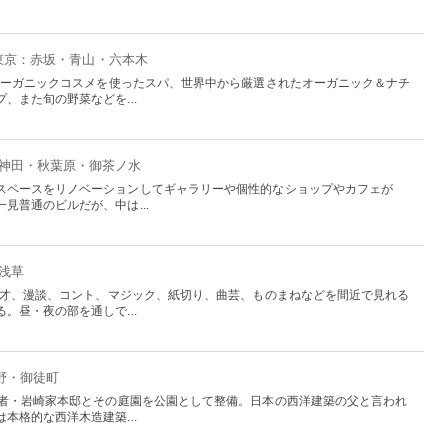
 東京：赤坂・青山・六本木
、オーガニックコスメを使ったスパ、世界中から厳選されたオーガニック＆ナチ
、また旬の野菜などを...
：神田・秋葉原・御茶ノ水
スペースをリノベーションしてギャラリーや個性的なショップやカフェが
見普通のビルだが、中は...
：浅草
、漫才、漫談、コント、マジック、紙切り、曲芸、ものまねなどを間近で見れる
。昼・夜の部を通しで...
上野・御徒町
業者・岩崎家本邸とその庭園を公園として整備。日本の西洋建築の父と言われ
本格的な西洋木造建築...