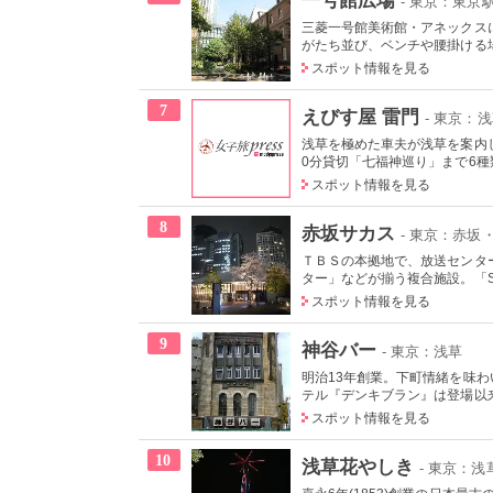
- 東京：東京
三菱一号館美術館・アネックス
がたち並び、ベンチや腰掛ける場
スポット情報を見る
7
えびす屋 雷門
- 東京：
浅草を極めた車夫が浅草を案内
0分貸切「七福神巡り」まで6種類
スポット情報を見る
8
赤坂サカス
- 東京：赤坂
ＴＢＳの本拠地で、放送センタ
ター」などが揃う複合施設。「Sa
スポット情報を見る
9
神谷バー
- 東京：浅草
明治13年創業。下町情緒を味
テル『デンキブラン』は登場以来
スポット情報を見る
10
浅草花やしき
- 東京：浅