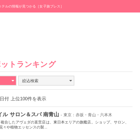
・ホテルの情報が見つかる［女子旅プレス］
ポットランキング
絞込検索
31日付 上位100件を表示
イル サロン＆スパ 南青山
- 東京：赤坂・青山・六本木
を複合したアヴェダの直営店は、東日本エリアの旗艦店。ショップ、サロン、
々や植物エッセンスの製...