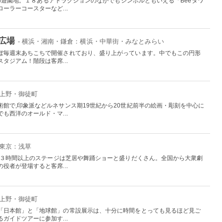
最古の遊園地。１８あるアトラクションのなかでもシンボルともいえる「Beeタワ
ーラーコースターなど...
広場
- 横浜・湘南・鎌倉：横浜・中華街・みなとみらい
ぼ毎週末あちこちで開催されており、盛り上がっています。中でもこの円形
タジアム！階段は客席...
：上野・御徒町
館で,印象派などルネサンス期19世紀から20世紀前半の絵画・彫刻を中心に
も西洋のオールド・マ...
 東京：浅草
ぷり３時間以上のステージは芝居や舞踊ショーと盛りだくさん。全国から大衆劇
役者が登場すると客席...
：上野・御徒町
「日本館」と「地球館」の常設展示は、十分に時間をとっても見るほど見ご
ガイドツアーに参加す...