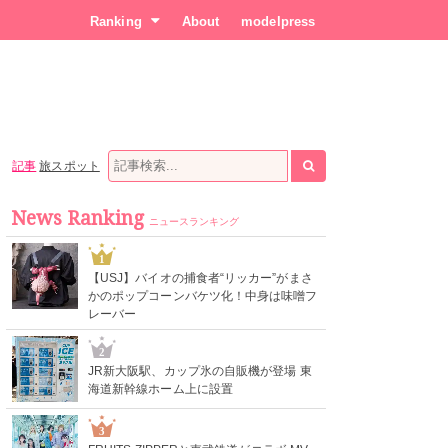
Ranking
About
modelpress
記事
旅スポット
News Ranking
ニュースランキング
1
【USJ】バイオの捕食者“リッカー”がまさ
かのポップコーンバケツ化！中身は味噌フ
レーバー
2
JR新大阪駅、カップ氷の自販機が登場 東
海道新幹線ホーム上に設置
3