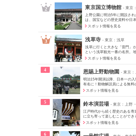
東京国立博物館
- 東
2
上野公園に明治5年に開設され
は、国宝などの歴史資料や日本や
スポット情報を見る
浅草寺
- 東京：浅草
3
浅草に行くと大きな「雷門」が
という浅草観光一番の名所。地元
スポット情報を見る
4
恩賜上野動物園
- 東京
明治15年開演以降、日本一の
有名に！動物解説員による無料の
スポット情報を見る
5
鈴本演芸場
- 東京：上野
江戸時代から続く歴史のある寄
に立ち寄って楽しむことができる
スポット情報を見る
6
一号館広場