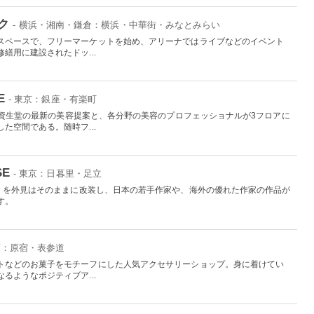
ク
- 横浜・湘南・鎌倉：横浜・中華街・みなとみらい
スペースで、フリーマーケットを始め、アリーナではライブなどのイベント
繕用に建設されたドッ...
E
- 東京：銀座・有楽町
えた資生堂の最新の美容提案と、各分野の美容のプロフェッショナルが3フロアに
た空間である。随時フ...
SE
- 東京：日暮里・足立
湯」を外見はそのままに改装し、日本の若手作家や、海外の優れた作家の作品が
す。
東京：原宿・表参道
トなどのお菓子をモチーフにした人気アクセサリーショップ。身に着けてい
るようなポジティブア...