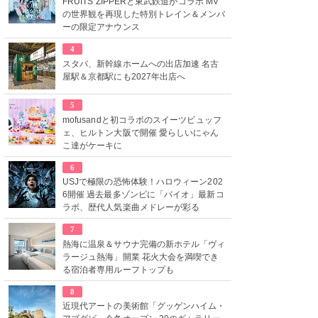
FRUITS ZIPPERと東武鉄道がコラボ MV
の世界観を再現した特別トレイン＆メンバ
ーの限定アナウンス
4
スタバ、新幹線ホームへの出店加速 名古
屋駅＆京都駅にも2027年出店へ
5
mofusandと初コラボのスイーツビュッフ
ェ、ヒルトン大阪で開催 愛らしいにゃん
こ達がケーキに
6
USJで極限の恐怖体験！ハロウィーン202
6開催 過去最多ゾンビに「バイオ」最新コ
ラボ、歴代人気楽曲メドレーが彩る
7
熱海に温泉＆サウナ完備の新ホテル「ヴィ
ラージュ熱海」開業 花火大会を満喫でき
る宿泊者専用ルーフトップも
8
近現代アートの美術館「グッゲンハイム・