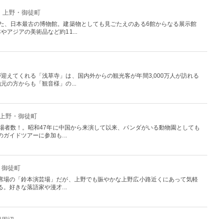
京：上野・御徒町
た、日本最古の博物館。建築物としても見ごたえのある6館からなる展示館
アジアの美術品など約11...
迎えてくれる「浅草寺」は、国内外からの観光客が年間3,000万人が訪れる
の方からも「観音様」の...
：上野・御徒町
入場者数！。昭和47年に中国から来演して以来、パンダがいる動物園としても
ガイドツアーに参加も...
・御徒町
席場の「鈴本演芸場」だが、上野でも賑やかな上野広小路近くにあって気軽
。好きな落語家や漫才...