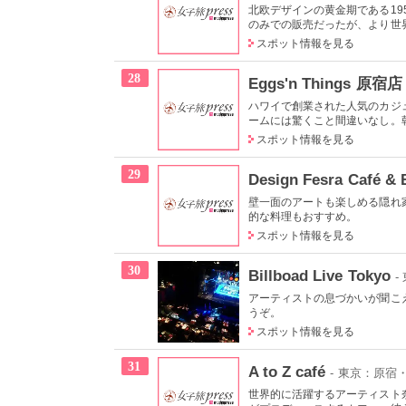
北欧デザインの黄金期である19
のみでの販売だったが、より世界
スポット情報を見る
28
Eggs'n Things 原宿店
ハワイで創業された人気のカジ
ームには驚くこと間違いなし。
スポット情報を見る
29
Design Fesra Café & 
壁一面のアートも楽しめる隠れ
的な料理もおすすめ。
スポット情報を見る
30
Billboad Live Tokyo
-
アーティストの息づかいが聞こ
うぞ。
スポット情報を見る
31
A to Z café
- 東京：原宿
世界的に活躍するアーティスト奈良美