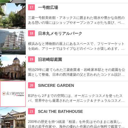
史資料や日本やアジアの美術品など約11万点が所蔵されていま
す。オリジナルグッズを販売するミュージアムショップや食事
17
一号館広場
もできるカフェなども併設されています。
三菱一号館美術館・アネックスに囲まれた噴水や豊かな自然の
ある憩いの場にはショップやオープンカフェがたち並び、ベン
チや腰掛ける場所が多く、ショッピングや仕事の合間に寛げる
憩いの場となっている。
18
日本丸メモリアルパーク
横浜みなと博物館の屋上にあるスペースで、フリーマーケット
を始め、アリーナではライブなどのイベントが楽しめます。も
ともとは船の修繕用に建設されたドックで今では国の重要文化
財に指定されています。
19
旧岩崎邸庭園
明治29年に建てられた三菱創業者・岩崎家本邸とその庭園を公
園として整備。日本の西洋建築の父と言われたコンドル設計の
洋館や撞球室は本格的な西洋木造建築で見応えたっぷり。重要
文化財にもなっている。
20
SINCERE GARDEN
B1Fから２Fまでの空間には、オーガニックコスメを使ったス
パ、世界中から厳選されたオーガニック＆ナチュラルコスメを
取り扱うショップ、また旬の野菜などを提供するカフェがあ
り、心も体もリフレッシュできます。
21
SCAI THE BATHHOUSE
200年の歴史を持つ銭湯「柏湯」を外見はそのままに改装し、
日本の若手作家や、海外の優れた作家の作品が無料で鑑賞でき