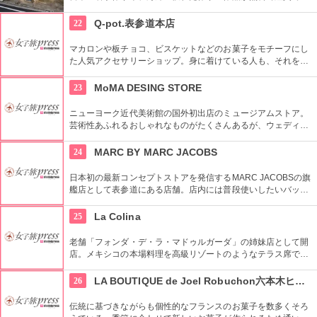
るギャラリーです。
22
Q-pot.表参道本店
マカロンや板チョコ、ビスケットなどのお菓子をモチーフにし
た人気アクセサリーショップ。身に着けている人も、それを見
る人も楽しくなるようなポジティブアクセサリーがコンセプ
ト。
23
MoMA DESING STORE
ニューヨーク近代美術館の国外初出店のミュージアムストア。
芸術性あふれるおしゃれなものがたくさんあるが、ウェディン
グギフトも取り扱っている。
24
MARC BY MARC JACOBS
日本初の最新コンセプトストアを発信するMARC JACOBSの旗
艦店として表参道にある店舗。店内には普段使いしたいバッグ
やお財布などのアイテムが並ぶ。広い店内には様々なアイテム
が揃っているためお気に入りの商品がきっと見つかるはず。
25
La Colina
老舗「フォンダ・デ・ラ・マドゥルガーダ」の姉妹店として開
店。メキシコの本場料理を高級リゾートのようなテラス席で楽
しむことができる。料理のほかにインテリアやアートにも注
目。
26
LA BOUTIQUE de Joel Robuchon六本木ヒルズ店
伝統に基づきながらも個性的なフランスのお菓子を数多くそろ