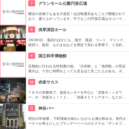
豊かな時間の中、リラックスしてお過ごしいただけます。
7
グランモール公園円形広場
横浜の名物でもある大道芸！ほぼ毎週末あちこちで開催されて
おり、盛り上がっています。中でもこの円形広場はヨコハマ大
道芸のメインスタジアム！階段は客席へと早変わり！次々と疲
労される、驚きの芸に子供も大人も釘付けです！
8
浅草演芸ホール
1年365日、落語のほかにも、漫才、漫談、コント、マジック、
紙切り、曲芸、ものまねなどを間近で見れる寄席で、１日約４
０組が出演する。昼・夜の部を通しで見ることができ、全席自
由席。
9
国立科学博物館
定期的に行われる特別展の他、「日本館」と「地球館」の常設
展示は、十分に時間をとっても見るほど見ごたえがある。ボラ
ンティアによるガイドツアーに参加すればなお理解が深まるこ
とまちがいなし。
10
赤坂サカス
ＴＢＳの本拠地で、放送センターを中心に「赤坂Ｂｉｚタワ
ー」や「赤坂ＢＬＩＴＺ」、「赤坂ＡＣＴシアター」などが揃
う複合施設。「Sacas広場」では数多くのイベントも。
11
神谷バー
明治13年創業。下町情緒を味わいながらお酒が飲める。初代オ
ーナーが考えだしたブランデーベースのカクテル『デンキブラ
ン』は登場以来お店の看板メニュー。一人でも気軽に入れるの