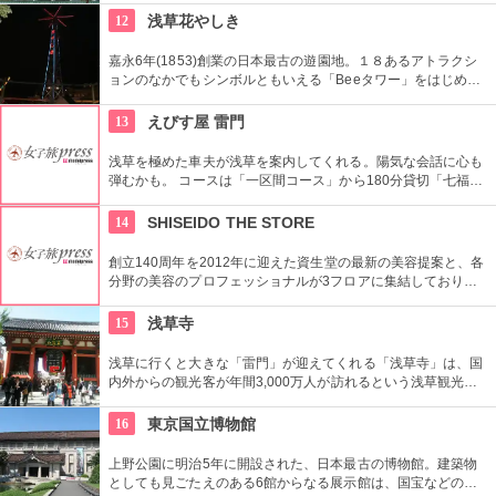
がいい。浅草を観光した際には是非立ち寄りたい。
12
浅草花やしき
嘉永6年(1853)創業の日本最古の遊園地。１８あるアトラクシ
ョンのなかでもシンボルともいえる「Beeタワー」をはじめ、
日本現存最古のローラーコースターなど楽しいアトラクション
が揃う。
13
えびす屋 雷門
浅草を極めた車夫が浅草を案内してくれる。陽気な会話に心も
弾むかも。 コースは「一区間コース」から180分貸切「七福神
巡り」まで6種類あり。結婚式、イベント・出張での利用も大
好評だとか。
14
SHISEIDO THE STORE
創立140周年を2012年に迎えた資生堂の最新の美容提案と、各
分野の美容のプロフェッショナルが3フロアに集結しており、
幅広く美に対応した空間である。随時フェアやメーキャップイ
ベントなどのイベントをしているのでチェックしよう。
15
浅草寺
浅草に行くと大きな「雷門」が迎えてくれる「浅草寺」は、国
内外からの観光客が年間3,000万人が訪れるという浅草観光一
番の名所。地元の方からも「観音様」の愛称で親しまれている
都内最古の名刹です。
16
東京国立博物館
上野公園に明治5年に開設された、日本最古の博物館。建築物
としても見ごたえのある6館からなる展示館は、国宝などの歴