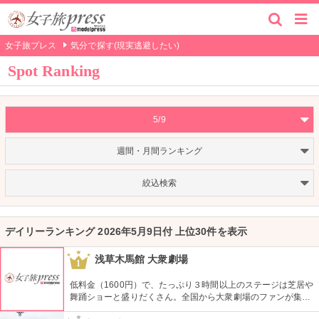
女子旅プレス
気分で探す(現実逃避したい)
Spot Ranking
5/9
週間・月間ランキング
絞込検索
デイリーランキング 2026年5月9日付 上位30件を表示
浅草木馬館 大衆劇場
1
低料金（1600円）で、たっぷり３時間以上のステージは芝居や
舞踊ショーと盛りだくさん。全国から大衆劇場のファンが集ま
り、お目当ての役者が登場すると客席から声がかかり、おひね