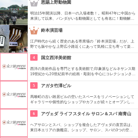
りが飛ぶ。
恩賜上野動物園
2
明治15年開演以降、日本一の入場者数！。昭和47年に中国から
来演して以来、パンダがいる動物園としても有名に！動物解説
員による無料のガイドツアーに参加もお勧め。
鈴本演芸場
3
江戸時代から続く歴史のある寄席場の「鈴本演芸場」だが、上
野でも賑やかな上野広小路近くにあって気軽に立ち寄って楽し
むことができる。好きな落語家や漫才の名前を見つけたら迷わ
ず入ってみてはいかがでしょう。
4
国立西洋美術館
西洋の美術作品を専門とする美術館で,印象派などルネサンス期
19世紀から20世紀前半の絵画・彫刻を中心にコレクションされ
ている。なかでも西洋のオールド・マスター（18世紀以前の画
家）たちの作品を見ることができる美術館としは日本有数。ロ
5
アガタ竹澤ビル
ダンの「考える人」はこちらで見れる。設計はル・コルビジェ
が手掛け、建築・インテリア好きにもおすすめ。
馬喰町の古い雑居ビルの空いたスペースをリノベーションして
ギャラリーや個性的なショップやカフェが続々とオープンした
複合施設。一見普通のビルだが、中はクリエイターたちが集う
注目を浴びるアートビルとなっている。
6
アヴェダ ライフスタイル サロン＆スパ 南青山
ヘアサロンとスパ、ショップを複合したアヴェダの直営店は、
東日本エリアの旗艦店。ショップ、サロン、スパの3つの空間
ではピュアな花々や植物エッセンスの製品とアロマが織りなす