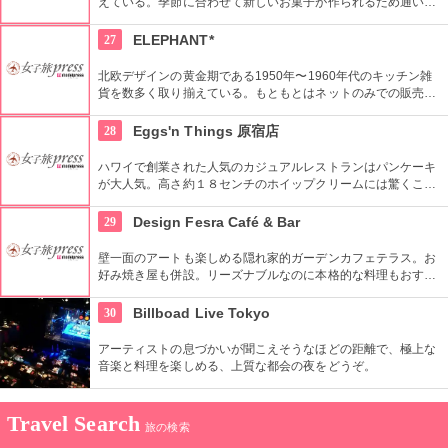
えている。季節に合わせて新しいお菓子が作られるため通い詰
めても楽しい。上品で豪華なお菓子をぜひお楽しみください。
27
ELEPHANT*
北欧デザインの黄金期である1950年〜1960年代のキッチン雑
貨を数多く取り揃えている。もともとはネットのみでの販売だ
ったが、より世界観を表現するため実店舗を2008年にオープ
ン。北欧に限らず、現行プロダクトの取り扱いも。
28
Eggs'n Things 原宿店
ハワイで創業された人気のカジュアルレストランはパンケーキ
が大人気。高さ約１８センチのホイップクリームには驚くこと
間違いなし。朝食メニューもおすすめ。
29
Design Fesra Café & Bar
壁一面のアートも楽しめる隠れ家的ガーデンカフェテラス。お
好み焼き屋も併設。リーズナブルなのに本格的な料理もおすす
め。
30
Billboad Live Tokyo
アーティストの息づかいが聞こえそうなほどの距離で、極上な
音楽と料理を楽しめる、上質な都会の夜をどうぞ。
Travel Search
旅の検索