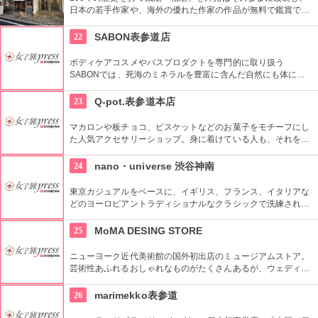
日本の若手作家や、海外の優れた作家の作品が無料で鑑賞でき
るギャラリーです。
22
SABON表参道店
ボディケアコスメやバスプロダクトを専門的に取り扱う
SABONでは、死海のミネラルを豊富に含んだ自然にも体にも
優しい製品が充実。ギフトにも最適。
23
Q-pot.表参道本店
マカロンや板チョコ、ビスケットなどのお菓子をモチーフにし
た人気アクセサリーショップ。身に着けている人も、それを見
る人も楽しくなるようなポジティブアクセサリーがコンセプ
ト。
24
nano・universe 渋谷神南
東京カジュアルをベースに、イギリス、フランス、イタリアな
どのヨーロピアントラディショナルなクラシックで洗練された
商品を取りそろえている。
25
MoMA DESING STORE
ニューヨーク近代美術館の国外初出店のミュージアムストア。
芸術性あふれるおしゃれなものがたくさんあるが、ウェディン
グギフトも取り扱っている。
26
marimekko表参道