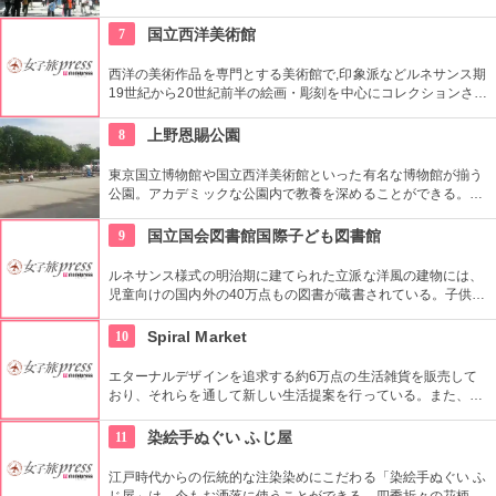
番の名所。地元の方からも「観音様」の愛称で親しまれている
都内最古の名刹です。
7
国立西洋美術館
西洋の美術作品を専門とする美術館で,印象派などルネサンス期
19世紀から20世紀前半の絵画・彫刻を中心にコレクションされ
ている。なかでも西洋のオールド・マスター（18世紀以前の画
家）たちの作品を見ることができる美術館としは日本有数。ロ
8
上野恩賜公園
ダンの「考える人」はこちらで見れる。設計はル・コルビジェ
が手掛け、建築・インテリア好きにもおすすめ。
東京国立博物館や国立西洋美術館といった有名な博物館が揃う
公園。アカデミックな公園内で教養を深めることができる。ま
た、不忍池や犬を連れた西郷隆盛像も有名。
9
国立国会図書館国際子ども図書館
ルネサンス様式の明治期に建てられた立派な洋風の建物には、
児童向けの国内外の40万点もの図書が蔵書されている。子供だ
けでなく大人も十分楽しめるので、たまにはインテリに図書館
でゆっくり過ごしてみては。
10
Spiral Market
エターナルデザインを追求する約6万点の生活雑貨を販売して
おり、それらを通して新しい生活提案を行っている。また、買
い物の後は隣接するスパイラルカフェやスパイラルガーデンの
利用もおすすめ。
11
染絵手ぬぐい ふじ屋
江戸時代からの伝統的な注染染めにこだわる「染絵手ぬぐい ふ
じ屋」は、今もお洒落に使うことができる、四季折々の花柄や