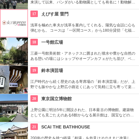
来演して以来、パンダがいる動物園としても有名に！動物解説
員による無料のガイドツアーに参加もお勧め。
17
えびす屋 雷門
浅草を極めた車夫が浅草を案内してくれる。陽気な会話に心も
弾むかも。 コースは「一区間コース」から180分貸切「七福神
巡り」まで6種類あり。結婚式、イベント・出張での利用も大
好評だとか。
18
一号館広場
三菱一号館美術館・アネックスに囲まれた噴水や豊かな自然の
ある憩いの場にはショップやオープンカフェがたち並び、ベン
チや腰掛ける場所が多く、ショッピングや仕事の合間に寛げる
憩いの場となっている。
19
鈴本演芸場
江戸時代から続く歴史のある寄席場の「鈴本演芸場」だが、上
野でも賑やかな上野広小路近くにあって気軽に立ち寄って楽し
むことができる。好きな落語家や漫才の名前を見つけたら迷わ
ず入ってみてはいかがでしょう。
20
東京国立博物館
上野公園に明治5年に開設された、日本最古の博物館。建築物
としても見ごたえのある6館からなる展示館は、国宝などの歴
史資料や日本やアジアの美術品など約11万点が所蔵されていま
す。オリジナルグッズを販売するミュージアムショップや食事
21
SCAI THE BATHHOUSE
もできるカフェなども併設されています。
200年の歴史を持つ銭湯「柏湯」を外見はそのままに改装し、