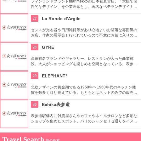
フィンランドブランドmarimekkoの日本初直営店。「大胆で個
性的なデザイン」を企業理念とし、著名なベテランデザイナー
から若い優秀なデザイナーまで一人一人が自由にデザインして
いる。ファブリックやウエア、キッチン雑貨など幅広く取り揃
27
La Ronde d'Argile
えている。
センスが光る器や日用雑貨等があり心地よいお洒落な雰囲気の
お店。作家の展示会も行われているので不意にお気に入りの作
家に出会えるかも・・という楽しみもいいですね。
28
GYRE
高級有名ブランドやギャラリー、レストランが入った商業施
設。大人がショッピングを楽しめる空間となっている。表参道
の雰囲気に合う上質なショップが多く集まる。
29
ELEPHANT*
北欧デザインの黄金期である1950年〜1960年代のキッチン雑
貨を数多く取り揃えている。もともとはネットのみでの販売だ
ったが、より世界観を表現するため実店舗を2008年にオープ
ン。北欧に限らず、現行プロダクトの取り扱いも。
30
Echika表参道
表参道駅構内に雑貨屋さんやカフェやネイルサロンなど多彩な
ショップを集めたスポット。パリのシャンゼリゼ通りをイメー
ジしてつくられ、表参道の洗練された雰囲気の漂う空間になっ
ています。気軽に立ち寄れるところも魅力。
Travel Search
旅の検索