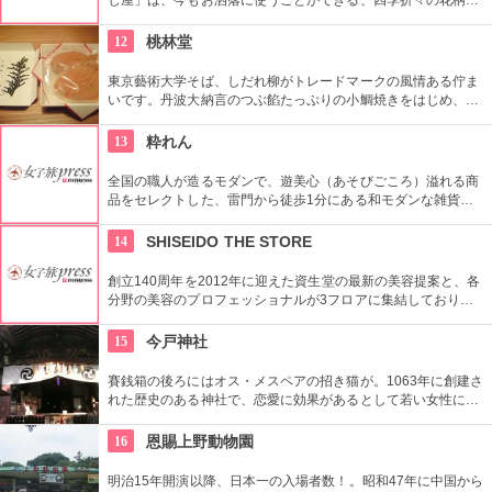
伝統柄の手ぬぐいを常時200種類取り揃えています。手ぬぐい
地の小物も各種扱っています。
12
桃林堂
東京藝術大学そば、しだれ柳がトレードマークの風情ある佇ま
いです。丹波大納言のつぶ餡たっぷりの小鯛焼きをはじめ、水
ようかんや最中、ぜんざいなど、品の良い和菓子がそろってい
ます。お抹茶をいただきながら店内でも。
13
粋れん
全国の職人が造るモダンで、遊美心（あそびごころ）溢れる商
品をセレクトした、雷門から徒歩1分にある和モダンな雑貨
屋。都内でも、このお店しか置いていない商品が半数以上を占
めるので、粋な雑貨を探すのが楽しくなりそう。
14
SHISEIDO THE STORE
創立140周年を2012年に迎えた資生堂の最新の美容提案と、各
分野の美容のプロフェッショナルが3フロアに集結しており、
幅広く美に対応した空間である。随時フェアやメーキャップイ
ベントなどのイベントをしているのでチェックしよう。
15
今戸神社
賽銭箱の後ろにはオス・メスペアの招き猫が。1063年に創建さ
れた歴史のある神社で、恋愛に効果があるとして若い女性に人
気。訪れた際には、かわいい招き猫がデザインされたお守りを
購入してみては？
16
恩賜上野動物園
明治15年開演以降、日本一の入場者数！。昭和47年に中国から