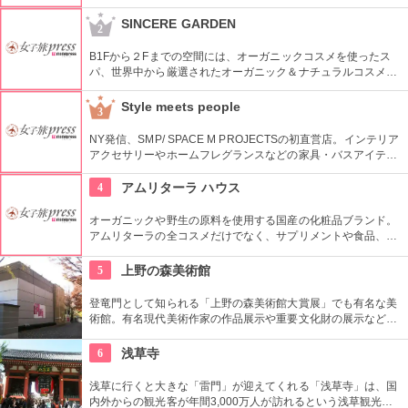
ではピュアな花々や植物エッセンスの製品とアロマが織りなす
豊かな時間の中、リラックスしてお過ごしいただけます。
SINCERE GARDEN
2
B1Fから２Fまでの空間には、オーガニックコスメを使ったス
パ、世界中から厳選されたオーガニック＆ナチュラルコスメを
取り扱うショップ、また旬の野菜などを提供するカフェがあ
り、心も体もリフレッシュできます。
Style meets people
3
NY発信、SMP/ SPACE M PROJECTSの初直営店。インテリア
アクセサリーやホームフレグランスなどの家具・バスアイテム
を中心に販売している。製品は品質や素材感にこだわり、また
デザインはデザイナーやアーティストに頼むことによって洗練
4
アムリターラ ハウス
されたものとなっている。
オーガニックや野生の原料を使用する国産の化粧品ブランド。
アムリターラの全コスメだけでなく、サプリメントや食品、雑
貨も販売している。また、イベントやカウンセリングなども行
っている。
5
上野の森美術館
登竜門として知られる「上野の森美術館大賞展」でも有名な美
術館。有名現代美術作家の作品展示や重要文化財の展示など、
話題に富んだ展示が行われている。併設されたカフェで、足を
休めるのもいかが？
6
浅草寺
浅草に行くと大きな「雷門」が迎えてくれる「浅草寺」は、国
内外からの観光客が年間3,000万人が訪れるという浅草観光一