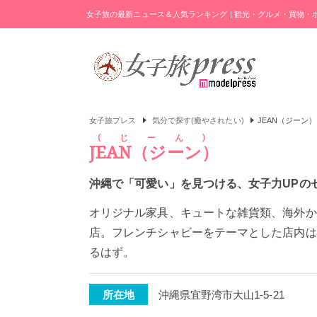
女子旅の最新ニュース＆人気ランキング | 観光・グルメ・買物
女子旅プレス
気分で探す(癒やされたい)
JEAN（ジーン）
じーん
JEAN（ジーン）
沖縄で「可愛い」を見つける、女子力UPの
オリジナル家具、キュートな雑貨類、海外か
店。フレンチシャビーをテーマとした店内は
るはず。
所在地
沖縄県宜野湾市大山1-5-21