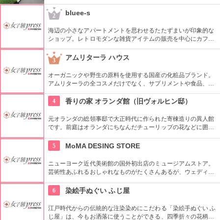
史資料や日本やアジアの美術品など約11万点が所蔵されていま
す。オリジナルグッズを販売するミュージアムショップや食事
bluee-s
2
もできるカフェなども併設されています。
海辺の小さなアパートメントを思わせるたたずまいが印象的な
ショップ。レトロモダンな雑貨アイテムの販売を中心にカフェ
も併設されています。ちょっと懐かしい60年代〜80年代のユー
ズド雑貨を探すのに打ってつけです。店名のとおり海の青にち
アムリターラ ハウス
3
なんだマリンテイストのファッションやグッズも多彩に揃って
います。
オーガニックや野生の原料を使用する国産の化粧品ブランド。
アムリターラの全コスメだけでなく、サプリメントや食品、雑
貨も販売している。また、イベントやカウンセリングなども行
っている。
4
香りの家 オランダ館（旧ヴォルヒン邸）
元オランダの総領事邸で大正時代に作られた寄棟造りの異人館
です。前庭はオランダにちなんだチューリップの花などに囲ま
れています。館内には、約150年前の足踏み自動演奏ピアノや
アンティーク家具などが展示されています。民族衣装を着て記
5
MoMA DESING STORE
念撮影をしたり、オリジナルの香水を調合してくれる体験コー
ナーは人気です。
ニューヨーク近代美術館の国外初出店のミュージアムストア。
芸術性あふれるおしゃれなものがたくさんあるが、ウェディン
グギフトも取り扱っている。
6
染絵手ぬぐい ふじ屋
江戸時代からの伝統的な注染染めにこだわる「染絵手ぬぐい ふ
じ屋」は、今もお洒落に使うことができる、四季折々の花柄や