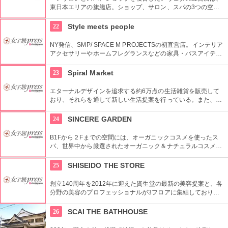
東日本エリアの旗艦店。ショップ、サロン、スパの3つの空間
ではピュアな花々や植物エッセンスの製品とアロマが織りなす
豊かな時間の中、リラックスしてお過ごしいただけます。
22
Style meets people
NY発信、SMP/ SPACE M PROJECTSの初直営店。インテリア
アクセサリーやホームフレグランスなどの家具・バスアイテム
を中心に販売している。製品は品質や素材感にこだわり、また
デザインはデザイナーやアーティストに頼むことによって洗練
23
Spiral Market
されたものとなっている。
エターナルデザインを追求する約6万点の生活雑貨を販売して
おり、それらを通して新しい生活提案を行っている。また、買
い物の後は隣接するスパイラルカフェやスパイラルガーデンの
利用もおすすめ。
24
SINCERE GARDEN
B1Fから２Fまでの空間には、オーガニックコスメを使ったス
パ、世界中から厳選されたオーガニック＆ナチュラルコスメを
取り扱うショップ、また旬の野菜などを提供するカフェがあ
り、心も体もリフレッシュできます。
25
SHISEIDO THE STORE
創立140周年を2012年に迎えた資生堂の最新の美容提案と、各
分野の美容のプロフェッショナルが3フロアに集結しており、
幅広く美に対応した空間である。随時フェアやメーキャップイ
ベントなどのイベントをしているのでチェックしよう。
26
SCAI THE BATHHOUSE