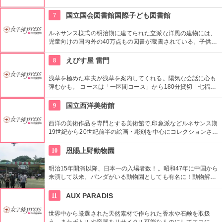
伝統柄の手ぬぐいを常時200種類取り揃えています。手ぬぐい
地の小物も各種扱っています。
7
国立国会図書館国際子ども図書館
ルネサンス様式の明治期に建てられた立派な洋風の建物には、
児童向けの国内外の40万点もの図書が蔵書されている。子供だ
けでなく大人も十分楽しめるので、たまにはインテリに図書館
でゆっくり過ごしてみては。
8
えびす屋 雷門
浅草を極めた車夫が浅草を案内してくれる。陽気な会話に心も
弾むかも。 コースは「一区間コース」から180分貸切「七福神
巡り」まで6種類あり。結婚式、イベント・出張での利用も大
好評だとか。
9
国立西洋美術館
西洋の美術作品を専門とする美術館で,印象派などルネサンス期
19世紀から20世紀前半の絵画・彫刻を中心にコレクションされ
ている。なかでも西洋のオールド・マスター（18世紀以前の画
家）たちの作品を見ることができる美術館としは日本有数。ロ
10
恩賜上野動物園
ダンの「考える人」はこちらで見れる。設計はル・コルビジェ
が手掛け、建築・インテリア好きにもおすすめ。
明治15年開演以降、日本一の入場者数！。昭和47年に中国から
来演して以来、パンダがいる動物園としても有名に！動物解説
員による無料のガイドツアーに参加もお勧め。
11
AUX PARADIS
世界中から厳選された天然素材で作られた香水や石鹸を取扱
う。またボトルや容器をリサイクル可能なものにしてエコにも