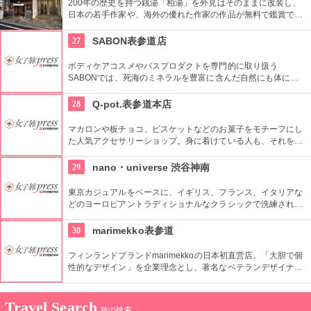
200年の歴史を持つ銭湯「柏湯」を外見はそのままに改装し、
日本の若手作家や、海外の優れた作家の作品が無料で鑑賞でき
るギャラリーです。
27
SABON表参道店
ボディケアコスメやバスプロダクトを専門的に取り扱う
SABONでは、死海のミネラルを豊富に含んだ自然にも体にも
優しい製品が充実。ギフトにも最適。
28
Q-pot.表参道本店
マカロンや板チョコ、ビスケットなどのお菓子をモチーフにし
た人気アクセサリーショップ。身に着けている人も、それを見
る人も楽しくなるようなポジティブアクセサリーがコンセプ
ト。
29
nano・universe 渋谷神南
東京カジュアルをベースに、イギリス、フランス、イタリアな
どのヨーロピアントラディショナルなクラシックで洗練された
商品を取りそろえている。
30
marimekko表参道
フィンランドブランドmarimekkoの日本初直営店。「大胆で個
性的なデザイン」を企業理念とし、著名なベテランデザイナー
から若い優秀なデザイナーまで一人一人が自由にデザインして
いる。ファブリックやウエア、キッチン雑貨など幅広く取り揃
えている。
Travel Search
旅の検索