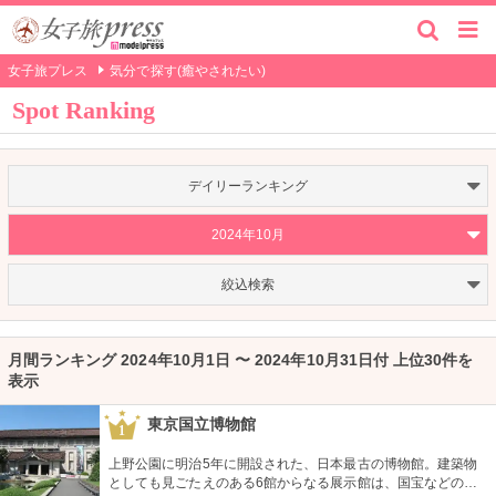
女子旅プレス
気分で探す(癒やされたい)
Spot Ranking
デイリーランキング
2024年10月
絞込検索
月間ランキング 2024年10月1日 〜 2024年10月31日付 上位30件を
表示
東京国立博物館
1
上野公園に明治5年に開設された、日本最古の博物館。建築物
としても見ごたえのある6館からなる展示館は、国宝などの歴