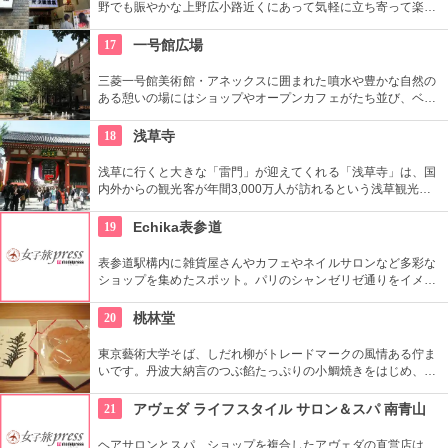
野でも賑やかな上野広小路近くにあって気軽に立ち寄って楽し
むことができる。好きな落語家や漫才の名前を見つけたら迷わ
ず入ってみてはいかがでしょう。
17
一号館広場
三菱一号館美術館・アネックスに囲まれた噴水や豊かな自然の
ある憩いの場にはショップやオープンカフェがたち並び、ベン
チや腰掛ける場所が多く、ショッピングや仕事の合間に寛げる
憩いの場となっている。
18
浅草寺
浅草に行くと大きな「雷門」が迎えてくれる「浅草寺」は、国
内外からの観光客が年間3,000万人が訪れるという浅草観光一
番の名所。地元の方からも「観音様」の愛称で親しまれている
都内最古の名刹です。
19
Echika表参道
表参道駅構内に雑貨屋さんやカフェやネイルサロンなど多彩な
ショップを集めたスポット。パリのシャンゼリゼ通りをイメー
ジしてつくられ、表参道の洗練された雰囲気の漂う空間になっ
ています。気軽に立ち寄れるところも魅力。
20
桃林堂
東京藝術大学そば、しだれ柳がトレードマークの風情ある佇ま
いです。丹波大納言のつぶ餡たっぷりの小鯛焼きをはじめ、水
ようかんや最中、ぜんざいなど、品の良い和菓子がそろってい
ます。お抹茶をいただきながら店内でも。
21
アヴェダ ライフスタイル サロン＆スパ 南青山
ヘアサロンとスパ、ショップを複合したアヴェダの直営店は、