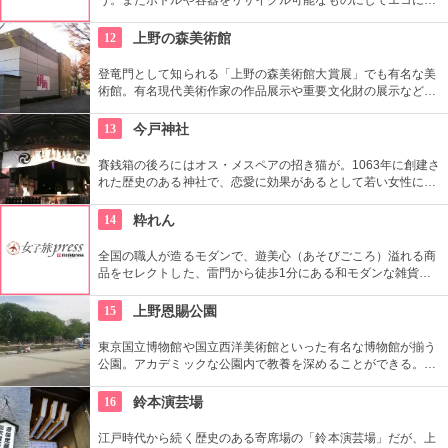
力を入れている。
12
上野の森美術館
登竜門として知られる「上野の森美術館大賞展」でも有名な美
術館。有名現代美術作家の作品展示や重要文化財の展示など、
話題に富んだ展示が行われている。併設されたカフェで、足を
休めるのもいかが？
13
今戸神社
賽銭箱の後ろにはオス・メスペアの招き猫が。1063年に創建さ
れた歴史のある神社で、恋愛に効果があるとして若い女性に人
気。訪れた際には、かわいい招き猫がデザインされたお守りを
購入してみては？
14
粋れん
全国の職人が造るモダンで、遊美心（あそびごころ）溢れる商
品をセレクトした、雷門から徒歩1分にある和モダンな雑貨
屋。都内でも、このお店しか置いていない商品が半数以上を占
めるので、粋な雑貨を探すのが楽しくなりそう。
15
上野恩賜公園
東京国立博物館や国立西洋美術館といった有名な博物館が揃う
公園。アカデミックな公園内で教養を深めることができる。ま
た、不忍池や犬を連れた西郷隆盛像も有名。
16
鈴本演芸場
江戸時代から続く歴史のある寄席場の「鈴本演芸場」だが、上