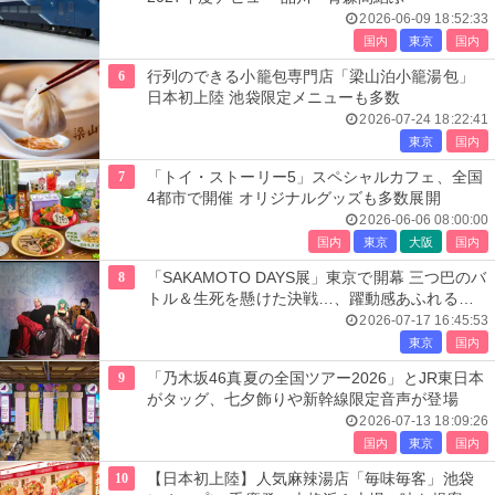
2026-06-09 18:52:33
国内
東京
国内
6
行列のできる小籠包専門店「梁山泊小籠湯包」
日本初上陸 池袋限定メニューも多数
2026-07-24 18:22:41
東京
国内
7
「トイ・ストーリー5」スペシャルカフェ、全国
4都市で開催 オリジナルグッズも多数展開
2026-06-06 08:00:00
国内
東京
大阪
国内
8
「SAKAMOTO DAYS展」東京で開幕 三つ巴のバ
トル＆生死を懸けた決戦…、躍動感あふれる展
示エリア全貌公開
2026-07-17 16:45:53
東京
国内
9
「乃木坂46真夏の全国ツアー2026」とJR東日本
がタッグ、七夕飾りや新幹線限定音声が登場
2026-07-13 18:09:26
国内
東京
国内
10
【日本初上陸】人気麻辣湯店「毎味毎客」池袋