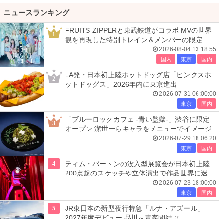
ニュースランキング
FRUITS ZIPPERと東武鉄道がコラボ MVの世界
1
観を再現した特別トレイン＆メンバーの限定ア
ナウンス
2026-08-04 13:18:55
国内
東京
国内
LA発・日本初上陸ホットドッグ店「ピンクスホ
2
ットドッグス」2026年内に東京進出
2026-07-31 06:00:00
東京
国内
「ブルーロックカフェ -青い監獄-」渋谷に限定
3
オープン 潔世一らキャラをメニューでイメージ
2026-07-29 18:06:20
東京
国内
4
ティム・バートンの没入型展覧会が日本初上陸
200点超のスケッチや立体演出で作品世界に迷い
込む
2026-07-23 18:00:00
東京
国内
5
JR東日本の新型夜行特急「ルナ・アズール」
2027年度デビュー 品川～青森間結ぶ