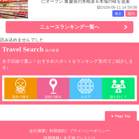
にオープン 重慶発の本格派＆本場の味を提案
2026-06-11 14:59:08
東京
国内
ニュースランキング一覧へ
読み込めませんでした
Travel Search
旅の検索
女子目線で選ぶ！おすすめスポットをランキング形式でご紹介しま
す♪
気分で探す
目的で探す
エリア
誰と行く？
Page Top
会社概要
利用規約
プライバシーポリシー
採用情報
女子旅プレスとは