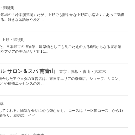
野・御徒町
寄席場の「鈴本演芸場」だが、上野でも賑やかな上野広小路近くにあって気軽
。好きな落語家や漫才...
京：上野・御徒町
た、日本最古の博物館。建築物としても見ごたえのある6館からなる展示館
アジアの美術品など約11...
ル サロン＆スパ 南青山
- 東京：赤坂・青山・六本木
複合したアヴェダの直営店は、東日本エリアの旗艦店。ショップ、サロン、
々や植物エッセンスの製...
浅草
してくれる。陽気な会話に心も弾むかも。 コースは「一区間コース」から18
あり。結婚式、イベ...