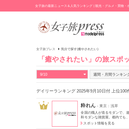
女子旅の最新ニュース＆人気ランキング | 観光・グルメ・買物
女子旅プレス
気分で探す(癒やされたい)
「癒やされたい」の旅スポ
9/10
週間・月間ランキン
デイリーランキング 2025年9月10日付 上位10
粋れん
- 東京：浅草
1
全国の職人が造るモダンで、
和モダンな雑貨屋。都内でも、こ
スポット情報を見る