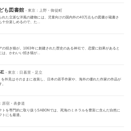
ども図書館
- 東京：上野・御徒町
られた立派な洋風の建物には、児童向けの国内外の40万点もの図書が蔵書さ
十分楽しめるので、た...
アの招き猫が。1063年に創建された歴史のある神社で、恋愛に効果があると
は、かわいい招き猫が...
SE
- 東京：日暮里・足立
湯」を外見はそのままに改装し、日本の若手作家や、海外の優れた作家の作品が
す。
京：原宿・表参道
クトを専門的に取り扱うSABONでは、死海のミネラルを豊富に含んだ自然に
フトにも最適。