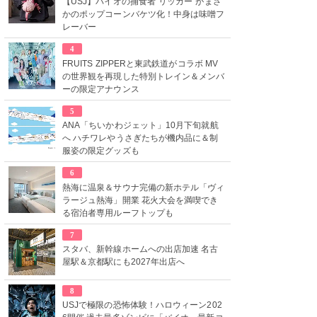
【USJ】バイオの捕食者“リッカー”がまさ
かのポップコーンバケツ化！中身は味噌フ
レーバー
4
FRUITS ZIPPERと東武鉄道がコラボ MV
の世界観を再現した特別トレイン＆メンバ
ーの限定アナウンス
5
ANA「ちいかわジェット」10月下旬就航
へ ハチワレやうさぎたちが機内品に＆制
服姿の限定グッズも
6
熱海に温泉＆サウナ完備の新ホテル「ヴィ
ラージュ熱海」開業 花火大会を満喫でき
る宿泊者専用ルーフトップも
7
スタバ、新幹線ホームへの出店加速 名古
屋駅＆京都駅にも2027年出店へ
8
USJで極限の恐怖体験！ハロウィーン202