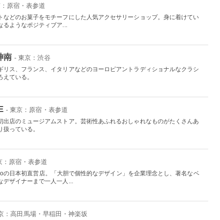
東京：原宿・表参道
トなどのお菓子をモチーフにした人気アクセサリーショップ。身に着けてい
るようなポジティブア...
谷神南
- 東京：渋谷
ギリス、フランス、イタリアなどのヨーロピアントラディショナルなクラシ
ろえている。
E
- 東京：原宿・表参道
初出店のミュージアムストア。芸術性あふれるおしゃれなものがたくさんあ
り扱っている。
東京：原宿・表参道
ekkoの日本初直営店。「大胆で個性的なデザイン」を企業理念とし、著名なベ
デザイナーまで一人一人...
東京：高田馬場・早稲田・神楽坂