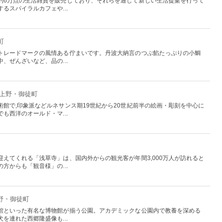
約6万点の生活雑貨を販売しており、それらを通して新しい生活提案を行って
るスパイラルカフェや...
町
トレードマークの風情ある佇まいです。丹波大納言のつぶ餡たっぷりの小鯛
、ぜんざいなど、品の...
：上野・御徒町
館で,印象派などルネサンス期19世紀から20世紀前半の絵画・彫刻を中心に
も西洋のオールド・マ...
えてくれる「浅草寺」は、国内外からの観光客が年間3,000万人が訪れると
方からも「観音様」の...
上野・御徒町
館といった有名な博物館が揃う公園。アカデミックな公園内で教養を深める
を連れた西郷隆盛像も...