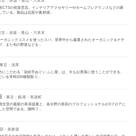
 東京：赤坂・青山・六本木
 PROJECTSの初直営店。インテリアアクセサリーやホームフレグランスなどの家
ている。製品は品質や素材感...
 東京：赤坂・青山・六本木
、オーガニックコスメを使ったスパ、世界中から厳選されたオーガニック＆ナチ
、また旬の野菜などを...
 東京：浅草
めにこだわる「染絵手ぬぐい ふじ屋」は、今もお洒落に使うことができる、
を常時200種類取り...
E
- 東京：銀座・有楽町
えた資生堂の最新の美容提案と、各分野の美容のプロフェッショナルが3フロアに
た空間である。随時フ...
原宿・表参道