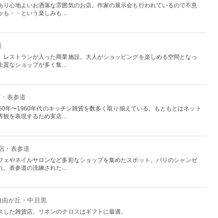
あり心地よいお洒落な雰囲気のお店。作家の展示会も行われているので不意
も・・という楽しみも...
道
、レストランが入った商業施設。大人がショッピングを楽しめる空間となっ
質なショップが多く集...
宿・表参道
50年〜1960年代のキッチン雑貨を数多く取り揃えている。もともとはネット
観を表現するため実店...
原宿・表参道
フェやネイルサロンなど多彩なショップを集めたスポット。パリのシャンゼ
、表参道の洗練された...
：自由が丘・中目黒
スした雑貨店。リネンのクロスはギフトに最適。