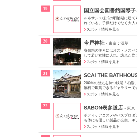
19
国立国会図書館国際子
ルネサンス様式の明治期に建て
れている。子供だけでなく大人も
スポット情報を見る
20
今戸神社
- 東京：浅草
賽銭箱の後ろにはオス・メスペ
して若い女性に人気。訪れた際に
スポット情報を見る
21
SCAI THE BATHHOU
200年の歴史を持つ銭湯「柏
無料で鑑賞できるギャラリーで
スポット情報を見る
22
SABON表参道店
- 東
ボディケアコスメやバスプロダ
も体にも優しい製品が充実。ギ
スポット情報を見る