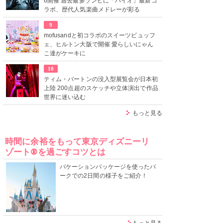
6開催 過去最多ゾンビに「バイオ」最新コ
ラボ、歴代人気楽曲メドレーが彩る
9
mofusandと初コラボのスイーツビュッフ
ェ、ヒルトン大阪で開催 愛らしいにゃん
こ達がケーキに
10
ティム・バートンの没入型展覧会が日本初
上陸 200点超のスケッチや立体演出で作品
世界に迷い込む
もっと見る
時間に余裕をもって東京ディズニーリ
ゾート®を過ごすコツとは
バケーションパッケージを使ったパ
ークでの2日間の様子をご紹介！
もっと見る