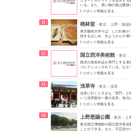
エターナルデザインを追求する
いる。また、買い物の後は隣接す
スポット情報を見る
11
桃林堂
- 東京：上野・御徒
東京藝術大学そば、しだれ柳が
焼きをはじめ、水ようかんや最中
スポット情報を見る
12
国立西洋美術館
- 東京
西洋の美術作品を専門とする美術
コレクションされている。なかで
スポット情報を見る
13
浅草寺
- 東京：浅草
浅草に行くと大きな「雷門」が迎
いう浅草観光一番の名所。地元の
スポット情報を見る
14
上野恩賜公園
- 東京：
東京国立博物館や国立西洋美術
ことができる。また、不忍池や犬