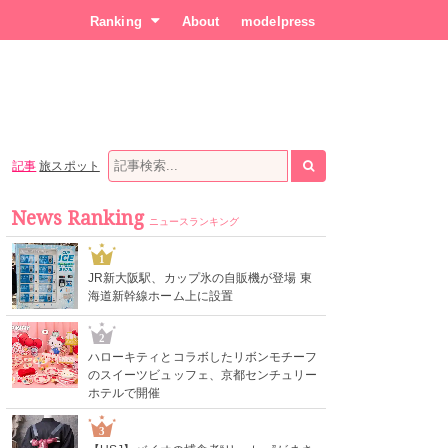
Ranking
About
modelpress
記事
旅スポット
News Ranking
ニュースランキング
1
JR新大阪駅、カップ氷の自販機が登場 東
海道新幹線ホーム上に設置
2
ハローキティとコラボしたリボンモチーフ
のスイーツビュッフェ、京都センチュリー
ホテルで開催
3