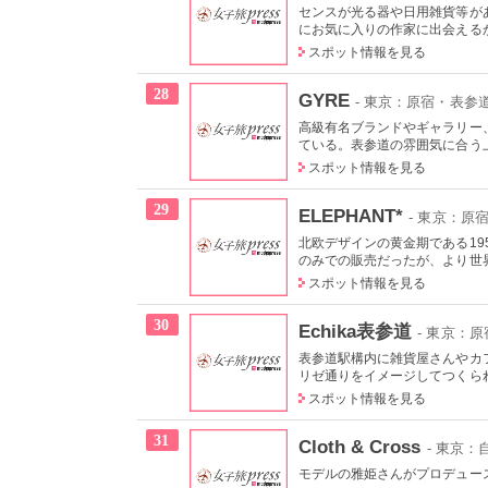
センスが光る器や日用雑貨等が
にお気に入りの作家に出会えるか
スポット情報を見る
28
GYRE
- 東京：原宿・表参
高級有名ブランドやギャラリー
ている。表参道の雰囲気に合う上
スポット情報を見る
29
ELEPHANT*
- 東京：原
北欧デザインの黄金期である19
のみでの販売だったが、より世界
スポット情報を見る
30
Echika表参道
- 東京：
表参道駅構内に雑貨屋さんやカ
リゼ通りをイメージしてつくられ
スポット情報を見る
31
Cloth & Cross
- 東京
モデルの雅姫さんがプロデュー