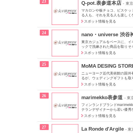
23
Q-pot.表参道本店
- 
マカロンや板チョコ、ビスケッ
る人も、それを見る人も楽しくな
スポット情報を見る
24
nano・universe 渋
東京カジュアルをベースに、イ
ックで洗練された商品を取りそ
スポット情報を見る
25
MoMA DESING STOR
ニューヨーク近代美術館の国外
るが、ウェディングギフトも取
スポット情報を見る
26
marimekko表参道
- 
フィンランドブランドmarim
テランデザイナーから若い優秀な
スポット情報を見る
27
La Ronde d'Argile
- 