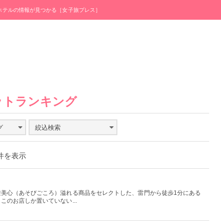
・ホテルの情報が見つかる［女子旅プレス］
ットランキング
グ
絞込検索
0件を表示
遊美心（あそびごころ）溢れる商品をセレクトした、雷門から徒歩1分にある
のお店しか置いていない...