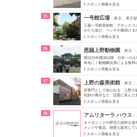
スポット情報を見る
15
一号館広場
- 東京：東京
三菱一号館美術館・アネックス
がたち並び、ベンチや腰掛ける場
スポット情報を見る
16
恩賜上野動物園
- 東京
明治15年開演以降、日本一の
有名に！動物解説員による無料の
スポット情報を見る
17
上野の森美術館
- 東京
登竜門として知られる「上野の
化財の展示など、話題に富んだ展
スポット情報を見る
18
アムリターラ ハウス
オーガニックや野生の原料を使
メントや食品、雑貨も販売してい
スポット情報を見る