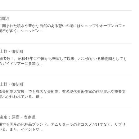
駅周辺
に囲まれた噴水や豊かな自然のある憩いの場にはショップやオープンカフェ
所が多く、ショッピン...
：上野・御徒町
入場者数！。昭和47年に中国から来演して以来、パンダがいる動物園としても
ガイドツアーに参加も...
：上野・御徒町
森美術館大賞展」でも有名な美術館。有名現代美術作家の作品展示や重要文
示が行われている。併...
- 東京：原宿・表参道
用する国産の化粧品ブランド。アムリターラの全コスメだけでなく、サプリ
る。また、イベントや...