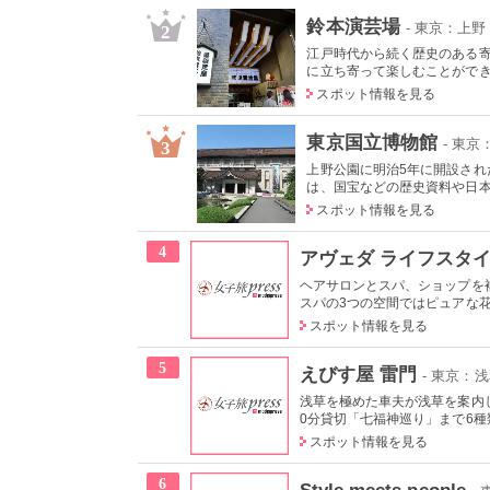
鈴本演芸場
- 東京：上
2
江戸時代から続く歴史のある
に立ち寄って楽しむことができる
スポット情報を見る
東京国立博物館
- 東
3
上野公園に明治5年に開設され
は、国宝などの歴史資料や日本や
スポット情報を見る
4
アヴェダ ライフスタイ
ヘアサロンとスパ、ショップを
スパの3つの空間ではピュアな花
スポット情報を見る
5
えびす屋 雷門
- 東京：
浅草を極めた車夫が浅草を案内
0分貸切「七福神巡り」まで6種類
スポット情報を見る
6
Style meets people