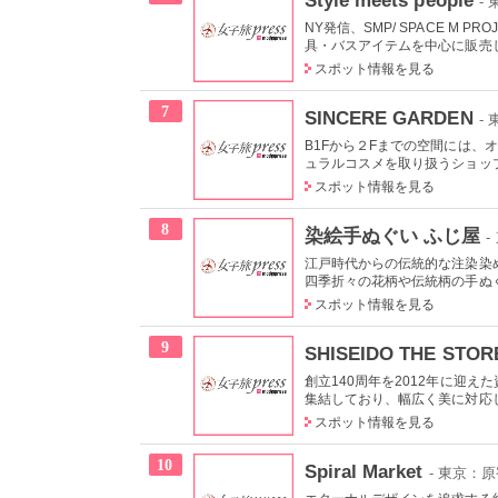
-
NY発信、SMP/ SPACE M
具・バスアイテムを中心に販売し
スポット情報を見る
7
SINCERE GARDEN
-
B1Fから２Fまでの空間には
ュラルコスメを取り扱うショップ
スポット情報を見る
8
染絵手ぬぐい ふじ屋
-
江戸時代からの伝統的な注染染
四季折々の花柄や伝統柄の手ぬぐい
スポット情報を見る
9
SHISEIDO THE STOR
創立140周年を2012年に迎
集結しており、幅広く美に対応し
スポット情報を見る
10
Spiral Market
- 東京：