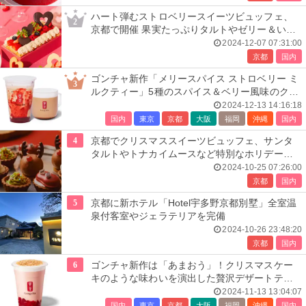
ハート弾むストロベリースイーツビュッフェ、
2
京都で開催 果実たっぷりタルトやゼリー＆いち
ご食べ比べも
2024-12-07 07:31:00
京都
国内
ゴンチャ新作「メリースパイス ストロベリー ミ
3
ルクティー」5種のスパイス＆ベリー風味のクリ
スマスティー
2024-12-13 14:16:18
国内
東京
京都
大阪
福岡
沖縄
国内
4
京都でクリスマススイーツビュッフェ、サンタ
タルトやトナカイムースなど特別なホリデー菓
子ずらり
2024-10-25 07:26:00
京都
国内
5
京都に新ホテル「Hotel宇多野京都別墅」全室温
泉付客室やジェラテリアを完備
2024-10-26 23:48:20
京都
国内
6
ゴンチャ新作は「あまおう」！クリスマスケー
キのような味わいを演出した贅沢デザートティ
ー
2024-11-13 13:04:07
国内
東京
京都
大阪
福岡
沖縄
国内